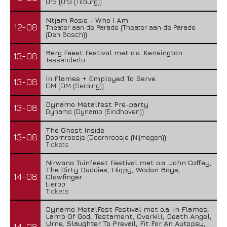
013 (013 (Tilburg))
Ntjam Rosie - Who I Am
12-08
Theater aan de Parade (Theater aan de Parade
(Den Bosch))
Berg Feest Festival met o.a. Kensington
13-08
Tessenderlo
In Flames + Employed To Serve
13-08
OM (OM (Seraing))
Dynamo Metalfest Pre-party
13-08
Dynamo (Dynamo (Eindhoven))
The Ghost Inside
13-08
Doornroosje (Doornroosje (Nijmegen))
Tickets
Nirwana Tuinfeest Festival met o.a. John Coffey,
The Dirty Daddies, Hiqpy, Wodan Boys,
14-08
Clawfinger
Lierop
Tickets
Dynamo MetalFest Festival met o.a. In Flames,
Lamb Of God, Testament, Overkill, Death Angel,
Urne, Slaughter To Prevail, Fit For An Autopsy,
14-08