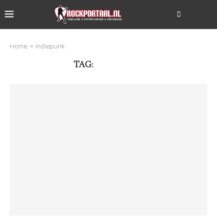
Home
»
indiepunk
TAG:
INDIEPUNK