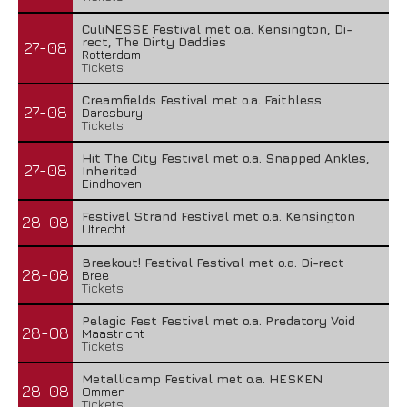
CuliNESSE Festival met o.a. Kensington, Di-
rect, The Dirty Daddies
27-08
Rotterdam
Tickets
Creamfields Festival met o.a. Faithless
27-08
Daresbury
Tickets
Hit The City Festival met o.a. Snapped Ankles,
27-08
Inherited
Eindhoven
Festival Strand Festival met o.a. Kensington
28-08
Utrecht
Breekout! Festival Festival met o.a. Di-rect
28-08
Bree
Tickets
Pelagic Fest Festival met o.a. Predatory Void
28-08
Maastricht
Tickets
Metallicamp Festival met o.a. HESKEN
28-08
Ommen
Tickets