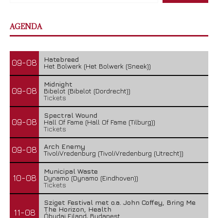
AGENDA
Hatebreed
09-08
Het Bolwerk (Het Bolwerk (Sneek))
Midnight
09-08
Bibelot (Bibelot (Dordrecht))
Tickets
Spectral Wound
09-08
Hall Of Fame (Hall Of Fame (Tilburg))
Tickets
Arch Enemy
09-08
TivoliVredenburg (TivoliVredenburg (Utrecht))
Municipal Waste
10-08
Dynamo (Dynamo (Eindhoven))
Tickets
Sziget Festival met o.a. John Coffey, Bring Me
The Horizon, Health
11-08
Óbudai Eiland, Budapest