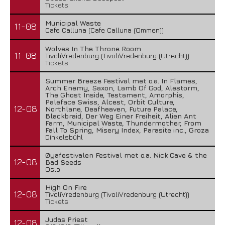
Tickets
Municipal Waste
11-08
Cafe Calluna (Cafe Calluna (Ommen))
Wolves In The Throne Room
11-08
TivoliVredenburg (TivoliVredenburg (Utrecht))
Tickets
Summer Breeze Festival met o.a. In Flames,
Arch Enemy, Saxon, Lamb Of God, Alestorm,
The Ghost Inside, Testament, Amorphis,
Paleface Swiss, Alcest, Orbit Culture,
12-08
Northlane, Deafheaven, Future Palace,
Blackbraid, Der Weg Einer Freiheit, Alien Ant
Farm, Municipal Waste, Thundermother, From
Fall To Spring, Misery Index, Parasite inc., Groza
Dinkelsbühl
Øyafestivalen Festival met o.a. Nick Cave & the
12-08
Bad Seeds
Oslo
High On Fire
12-08
TivoliVredenburg (TivoliVredenburg (Utrecht))
Tickets
Judas Priest
12-08