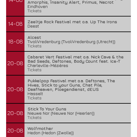
Amorphis, Insanity Alert, Primus, Necrot
Eindhoven
Tickets
Zeeltje Rock Festival met o.a. Up The Irons
14-08
Deest
Alcest
18-08
TivoliVredenburg (TivoliVredenburg (Utrecht))
Tickets
Cabaret Vert Festival met o.a. Nick Cave & the
Bad Seeds, Deftones, Body Count feat. Ice-T
20-08
Charleville-Mézières
Tickets
Pukkelpop Festival met o.a. Deftones, The
Hives, Stick to your Guns, Chat Pile,
20-08
Deafheaven, Ploegendienst, dEUS
Hasselt
Tickets
Stick To Your Guns
20-08
Nieuwe Nor (Nieuwe Nor (Heerlen))
Tickets
Wolfmother
20-08
Hedon (Hedon (Zwolle))