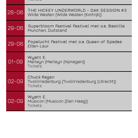
THE HICKEY UNDERWORLD - DAK SESSION #3
28-08
Wilde Westen (Wilde Westen (Kortrijk))
Superbloom Festival Festival met o.a. Bastille
29-08
Munchen, Duitsland
Popelucht Festival met o.a. Queen of Spades
29-08
Etten-Leur
Wyatt E.
01-09
Merleyn (Merleyn (Nijmegen))
Tickets
Chuck Ragan
02-09
TivoliVredenburg (TivoliVredenburg (Utrecht))
Tickets
Wyatt E.
02-09
Musicon (Musicon (Den Haag))
Tickets