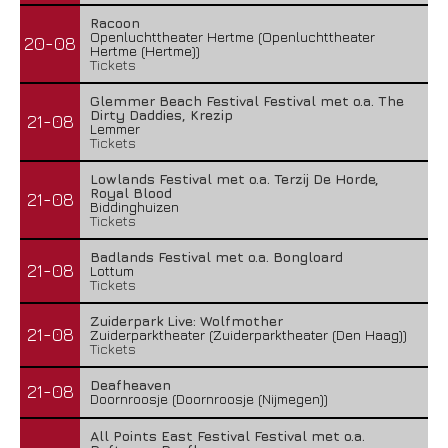
Racoon
Openluchttheater Hertme (Openluchttheater
20-08
Hertme (Hertme))
Tickets
Glemmer Beach Festival Festival met o.a. The
Dirty Daddies, Krezip
21-08
Lemmer
Tickets
Lowlands Festival met o.a. Terzij De Horde,
Royal Blood
21-08
Biddinghuizen
Tickets
Badlands Festival met o.a. Bongloard
21-08
Lottum
Tickets
Zuiderpark Live: Wolfmother
21-08
Zuiderparktheater (Zuiderparktheater (Den Haag))
Tickets
Deafheaven
21-08
Doornroosje (Doornroosje (Nijmegen))
All Points East Festival Festival met o.a.