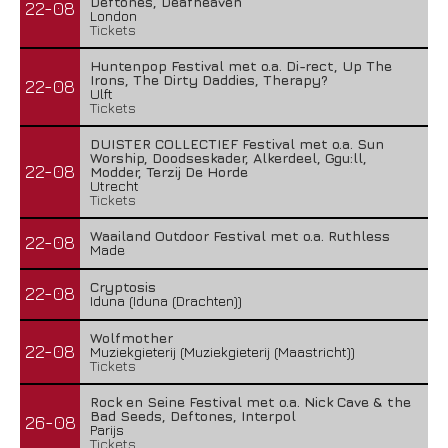
Deftones, Deafheaven
22-08
London
Tickets
Huntenpop Festival met o.a. Di-rect, Up The
Irons, The Dirty Daddies, Therapy?
22-08
Ulft
Tickets
DUISTER COLLECTIEF Festival met o.a. Sun
Worship, Doodseskader, Alkerdeel, Ggu:ll,
22-08
Modder, Terzij De Horde
Utrecht
Tickets
Waailand Outdoor Festival met o.a. Ruthless
22-08
Made
Cryptosis
22-08
Iduna (Iduna (Drachten))
Wolfmother
22-08
Muziekgieterij (Muziekgieterij (Maastricht))
Tickets
Rock en Seine Festival met o.a. Nick Cave & the
Bad Seeds, Deftones, Interpol
26-08
Parijs
Tickets