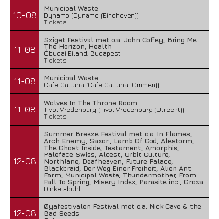
Municipal Waste
10-08
Dynamo (Dynamo (Eindhoven))
Tickets
Sziget Festival met o.a. John Coffey, Bring Me
The Horizon, Health
11-08
Óbudai Eiland, Budapest
Tickets
Municipal Waste
11-08
Cafe Calluna (Cafe Calluna (Ommen))
Wolves In The Throne Room
11-08
TivoliVredenburg (TivoliVredenburg (Utrecht))
Tickets
Summer Breeze Festival met o.a. In Flames,
Arch Enemy, Saxon, Lamb Of God, Alestorm,
The Ghost Inside, Testament, Amorphis,
Paleface Swiss, Alcest, Orbit Culture,
12-08
Northlane, Deafheaven, Future Palace,
Blackbraid, Der Weg Einer Freiheit, Alien Ant
Farm, Municipal Waste, Thundermother, From
Fall To Spring, Misery Index, Parasite inc., Groza
Dinkelsbühl
Øyafestivalen Festival met o.a. Nick Cave & the
12-08
Bad Seeds