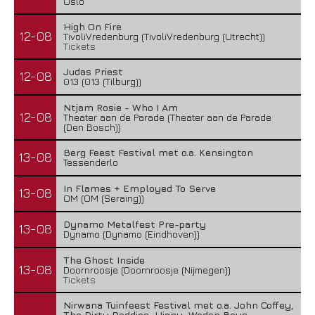
Oslo
High On Fire
12-08
TivoliVredenburg (TivoliVredenburg (Utrecht))
Tickets
Judas Priest
12-08
013 (013 (Tilburg))
Ntjam Rosie - Who I Am
12-08
Theater aan de Parade (Theater aan de Parade
(Den Bosch))
Berg Feest Festival met o.a. Kensington
13-08
Tessenderlo
In Flames + Employed To Serve
13-08
OM (OM (Seraing))
Dynamo Metalfest Pre-party
13-08
Dynamo (Dynamo (Eindhoven))
The Ghost Inside
13-08
Doornroosje (Doornroosje (Nijmegen))
Tickets
Nirwana Tuinfeest Festival met o.a. John Coffey,
The Dirty Daddies, Hiqpy, Wodan Boys,