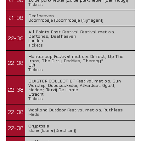
Tickets
Deafheaven
21-08
Doornroosje (Doornroosje (Nijmegen))
All Points East Festival Festival met o.a.
Deftones, Deafheaven
22-08
London
Tickets
Huntenpop Festival met o.a. Di-rect, Up The
Irons, The Dirty Daddies, Therapy?
22-08
Ulft
Tickets
DUISTER COLLECTIEF Festival met o.a. Sun
Worship, Doodseskader, Alkerdeel, Ggu:ll,
22-08
Modder, Terzij De Horde
Utrecht
Tickets
Waailand Outdoor Festival met o.a. Ruthless
22-08
Made
Cryptosis
22-08
Iduna (Iduna (Drachten))