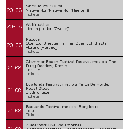
Stick To Your Guns
20-08
Nieuwe Nor (Nieuwe Nor (Heerlen))
Tickets
Wolfmother
20-08
Hedon (Hedon (Zwolle))
Racoon
Openluchttheater Hertme (Openluchttheater
20-08
Hertme (Hertme))
Tickets
Glemmer Beach Festival Festival met o.a. The
Dirty Daddies, Krezip
21-08
Lemmer
Tickets
Lowlands Festival met o.a. Terzij De Horde,
Royal Blood
21-08
Biddinghuizen
Tickets
Badlands Festival met o.a. Bongloard
21-08
Lottum
Tickets
Zuiderpark Live: Wolfmother
21-08
Zuiderparktheater (Zuiderparktheater (Den Haag))