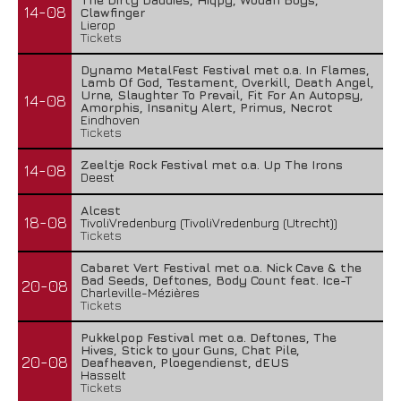
14-08
Clawfinger
Lierop
Tickets
Dynamo MetalFest Festival met o.a. In Flames,
Lamb Of God, Testament, Overkill, Death Angel,
Urne, Slaughter To Prevail, Fit For An Autopsy,
14-08
Amorphis, Insanity Alert, Primus, Necrot
Eindhoven
Tickets
Zeeltje Rock Festival met o.a. Up The Irons
14-08
Deest
Alcest
18-08
TivoliVredenburg (TivoliVredenburg (Utrecht))
Tickets
Cabaret Vert Festival met o.a. Nick Cave & the
Bad Seeds, Deftones, Body Count feat. Ice-T
20-08
Charleville-Mézières
Tickets
Pukkelpop Festival met o.a. Deftones, The
Hives, Stick to your Guns, Chat Pile,
20-08
Deafheaven, Ploegendienst, dEUS
Hasselt
Tickets