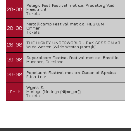
Pelagic Fest Festival met o.a. Predatory Void
28-08
Maastricht
Tickets
Metallicamp Festival met o.a. HESKEN
28-08
Ommen
Tickets
THE HICKEY UNDERWORLD - DAK SESSION #3
28-08
Wilde Westen (Wilde Westen (Kortrijk))
Superbloom Festival Festival met o.a. Bastille
29-08
Munchen, Duitsland
Popelucht Festival met o.a. Queen of Spades
29-08
Etten-Leur
Wyatt E.
01-09
Merleyn (Merleyn (Nijmegen))
Tickets