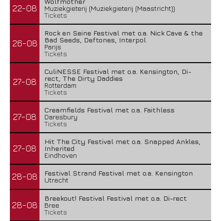
Wolfmother
22-08
Muziekgieterij (Muziekgieterij (Maastricht))
Tickets
Rock en Seine Festival met o.a. Nick Cave & the
Bad Seeds, Deftones, Interpol
26-08
Parijs
Tickets
CuliNESSE Festival met o.a. Kensington, Di-
rect, The Dirty Daddies
27-08
Rotterdam
Tickets
Creamfields Festival met o.a. Faithless
27-08
Daresbury
Tickets
Hit The City Festival met o.a. Snapped Ankles,
27-08
Inherited
Eindhoven
Festival Strand Festival met o.a. Kensington
28-08
Utrecht
Breekout! Festival Festival met o.a. Di-rect
28-08
Bree
Tickets