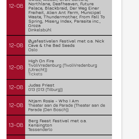
Northlane, Deafheaven, Future
12-08
Palace, Blackbraid, Der Weg Einer
Freiheit, Alien Ant Farm, Municipal
Waste, Thundermother, From Fall To
Spring, Misery Index, Parasite inc.,
Groza
Dinkelsbühl
Øyafestivalen Festival met o.a. Nick
12-08
Cave & the Bad Seeds
Oslo
High On Fire
TivoliVredenburg (TivoliVredenburg
12-08
(Utrecht))
Tickets
Judas Priest
12-08
013 (013 (Tilburg))
Ntjam Rosie - Who I Am
12-08
Theater aan de Parade (Theater aan de
Parade (Den Bosch))
Berg Feest Festival met o.a.
13-08
Kensington
Tessenderlo