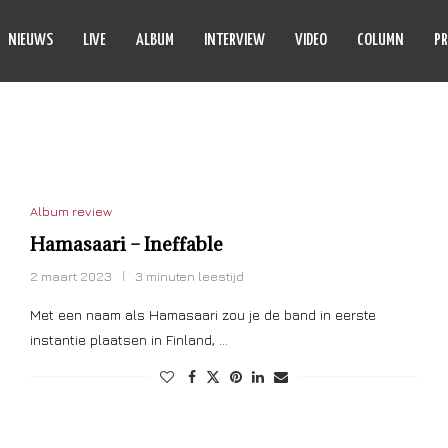
NIEUWS
LIVE
ALBUM
INTERVIEW
VIDEO
COLUMN
PR
INEFFABLE
Album review
Hamasaari – Ineffable
2 maart 2023
3 minuten leestijd
Met een naam als Hamasaari zou je de band in eerste
instantie plaatsen in Finland, …