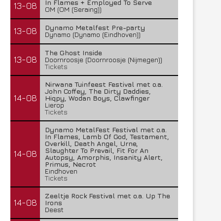
In Flames + Employed To Serve
13-08
OM (OM (Seraing))
Dynamo Metalfest Pre-party
13-08
Dynamo (Dynamo (Eindhoven))
The Ghost Inside
13-08
Doornroosje (Doornroosje (Nijmegen))
Tickets
Nirwana Tuinfeest Festival met o.a.
John Coffey, The Dirty Daddies,
14-08
Hiqpy, Wodan Boys, Clawfinger
Lierop
Tickets
Dynamo MetalFest Festival met o.a.
In Flames, Lamb Of God, Testament,
Overkill, Death Angel, Urne,
Slaughter To Prevail, Fit For An
14-08
Autopsy, Amorphis, Insanity Alert,
Primus, Necrot
Eindhoven
Tickets
Zeeltje Rock Festival met o.a. Up The
14-08
Irons
Deest