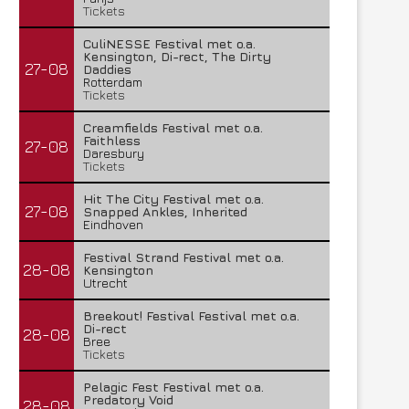
Tickets
CuliNESSE Festival met o.a.
Kensington, Di-rect, The Dirty
27-08
Daddies
Rotterdam
Tickets
Creamfields Festival met o.a.
Faithless
27-08
Daresbury
Tickets
Hit The City Festival met o.a.
27-08
Snapped Ankles, Inherited
Eindhoven
Festival Strand Festival met o.a.
28-08
Kensington
Utrecht
Breekout! Festival Festival met o.a.
Di-rect
28-08
Bree
Tickets
Pelagic Fest Festival met o.a.
Predatory Void
28-08