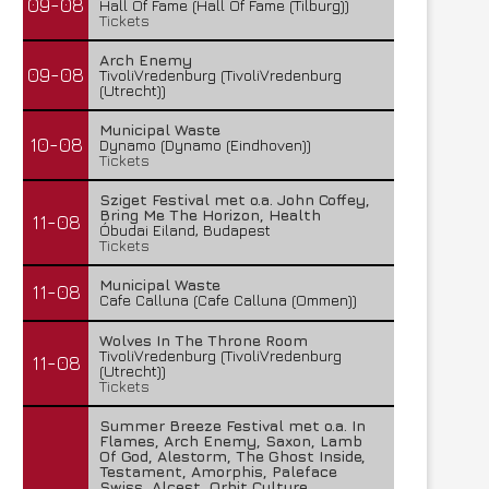
09-08
Hall Of Fame (Hall Of Fame (Tilburg))
Tickets
Arch Enemy
09-08
TivoliVredenburg (TivoliVredenburg
(Utrecht))
Municipal Waste
10-08
Dynamo (Dynamo (Eindhoven))
Tickets
Sziget Festival met o.a. John Coffey,
Bring Me The Horizon, Health
11-08
Óbudai Eiland, Budapest
Tickets
Municipal Waste
11-08
Cafe Calluna (Cafe Calluna (Ommen))
Wolves In The Throne Room
TivoliVredenburg (TivoliVredenburg
11-08
(Utrecht))
Tickets
Summer Breeze Festival met o.a. In
Flames, Arch Enemy, Saxon, Lamb
Of God, Alestorm, The Ghost Inside,
Testament, Amorphis, Paleface
Swiss, Alcest, Orbit Culture,