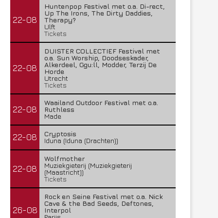
Huntenpop Festival met o.a. Di-rect,
Up The Irons, The Dirty Daddies,
22-08
Therapy?
Ulft
Tickets
DUISTER COLLECTIEF Festival met
o.a. Sun Worship, Doodseskader,
Alkerdeel, Ggu:ll, Modder, Terzij De
22-08
Horde
Utrecht
Tickets
Waailand Outdoor Festival met o.a.
22-08
Ruthless
Made
Cryptosis
22-08
Iduna (Iduna (Drachten))
Wolfmother
Muziekgieterij (Muziekgieterij
22-08
(Maastricht))
Tickets
Rock en Seine Festival met o.a. Nick
Cave & the Bad Seeds, Deftones,
26-08
Interpol
Parijs