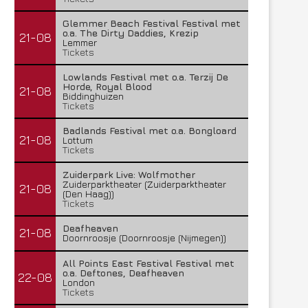
Glemmer Beach Festival Festival met
o.a. The Dirty Daddies, Krezip
21-08
Lemmer
Tickets
Lowlands Festival met o.a. Terzij De
Horde, Royal Blood
21-08
Biddinghuizen
Tickets
Badlands Festival met o.a. Bongloard
21-08
Lottum
Tickets
Zuiderpark Live: Wolfmother
Zuiderparktheater (Zuiderparktheater
21-08
(Den Haag))
Tickets
Deafheaven
21-08
Doornroosje (Doornroosje (Nijmegen))
All Points East Festival Festival met
o.a. Deftones, Deafheaven
22-08
London
Tickets