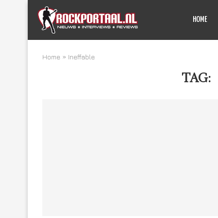
HOME
Home
»
Ineffable
TAG: