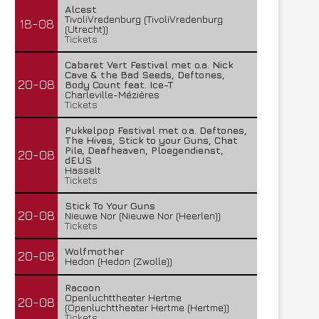
Alcest
TivoliVredenburg (TivoliVredenburg
18-08
(Utrecht))
Tickets
Cabaret Vert Festival met o.a. Nick
Cave & the Bad Seeds, Deftones,
20-08
Body Count feat. Ice-T
Charleville-Mézières
Tickets
Pukkelpop Festival met o.a. Deftones,
The Hives, Stick to your Guns, Chat
Pile, Deafheaven, Ploegendienst,
20-08
dEUS
Hasselt
Tickets
Stick To Your Guns
20-08
Nieuwe Nor (Nieuwe Nor (Heerlen))
Tickets
Wolfmother
20-08
Hedon (Hedon (Zwolle))
Racoon
Openluchttheater Hertme
20-08
(Openluchttheater Hertme (Hertme))
Tickets