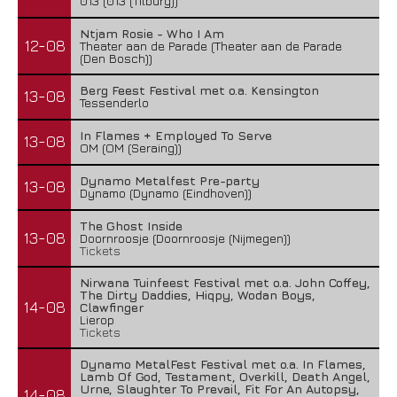
013 (013 (Tilburg))
Ntjam Rosie - Who I Am
12-08
Theater aan de Parade (Theater aan de Parade
(Den Bosch))
Berg Feest Festival met o.a. Kensington
13-08
Tessenderlo
In Flames + Employed To Serve
13-08
OM (OM (Seraing))
Dynamo Metalfest Pre-party
13-08
Dynamo (Dynamo (Eindhoven))
The Ghost Inside
13-08
Doornroosje (Doornroosje (Nijmegen))
Tickets
Nirwana Tuinfeest Festival met o.a. John Coffey,
The Dirty Daddies, Hiqpy, Wodan Boys,
14-08
Clawfinger
Lierop
Tickets
Dynamo MetalFest Festival met o.a. In Flames,
Lamb Of God, Testament, Overkill, Death Angel,
Urne, Slaughter To Prevail, Fit For An Autopsy,
14-08