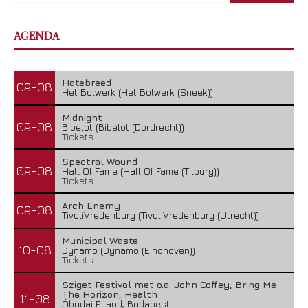
AGENDA
Hatebreed
09-08
Het Bolwerk (Het Bolwerk (Sneek))
Midnight
09-08
Bibelot (Bibelot (Dordrecht))
Tickets
Spectral Wound
09-08
Hall Of Fame (Hall Of Fame (Tilburg))
Tickets
Arch Enemy
09-08
TivoliVredenburg (TivoliVredenburg (Utrecht))
Municipal Waste
10-08
Dynamo (Dynamo (Eindhoven))
Tickets
Sziget Festival met o.a. John Coffey, Bring Me
The Horizon, Health
11-08
Óbudai Eiland, Budapest