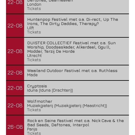
22-08
London
Tickets
Huntenpop Festival met o.a. Di-rect, Up The
Irons, The Dirty Daddies, Therapy?
22-08
Ulft
Tickets
DUISTER COLLECTIEF Festival met o.a. Sun
Worship, Doodseskader, Alkerdeel, Ggu:ll,
22-08
Modder, Terzij De Horde
Utrecht
Tickets
Waailand Outdoor Festival met o.a. Ruthless
22-08
Made
Cryptosis
22-08
Iduna (Iduna (Drachten))
Wolfmother
22-08
Muziekgieterij (Muziekgieterij (Maastricht))
Tickets
Rock en Seine Festival met o.a. Nick Cave & the
Bad Seeds, Deftones, Interpol
26-08
Parijs
Tickets