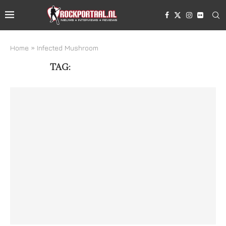
Home
»
Infected Mushroom
TAG:
INFECTED MUSHROOM