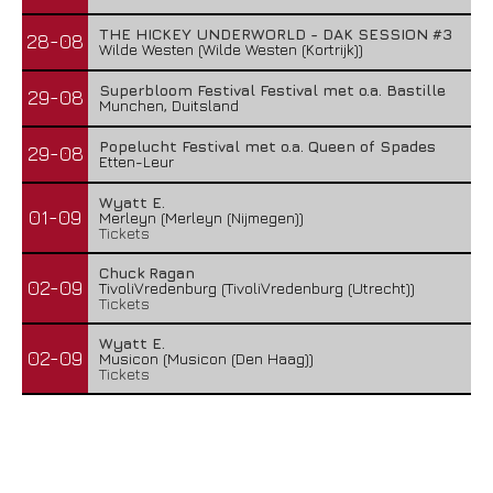
THE HICKEY UNDERWORLD - DAK SESSION #3
28-08
Wilde Westen (Wilde Westen (Kortrijk))
Superbloom Festival Festival met o.a. Bastille
29-08
Munchen, Duitsland
Popelucht Festival met o.a. Queen of Spades
29-08
Etten-Leur
Wyatt E.
01-09
Merleyn (Merleyn (Nijmegen))
Tickets
Chuck Ragan
02-09
TivoliVredenburg (TivoliVredenburg (Utrecht))
Tickets
Wyatt E.
02-09
Musicon (Musicon (Den Haag))
Tickets