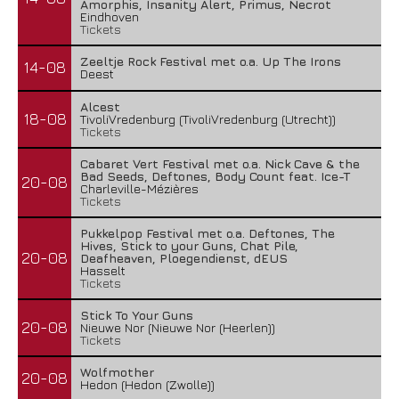
Amorphis, Insanity Alert, Primus, Necrot
Eindhoven
Tickets
Zeeltje Rock Festival met o.a. Up The Irons
14-08
Deest
Alcest
18-08
TivoliVredenburg (TivoliVredenburg (Utrecht))
Tickets
Cabaret Vert Festival met o.a. Nick Cave & the
Bad Seeds, Deftones, Body Count feat. Ice-T
20-08
Charleville-Mézières
Tickets
Pukkelpop Festival met o.a. Deftones, The
Hives, Stick to your Guns, Chat Pile,
20-08
Deafheaven, Ploegendienst, dEUS
Hasselt
Tickets
Stick To Your Guns
20-08
Nieuwe Nor (Nieuwe Nor (Heerlen))
Tickets
Wolfmother
20-08
Hedon (Hedon (Zwolle))