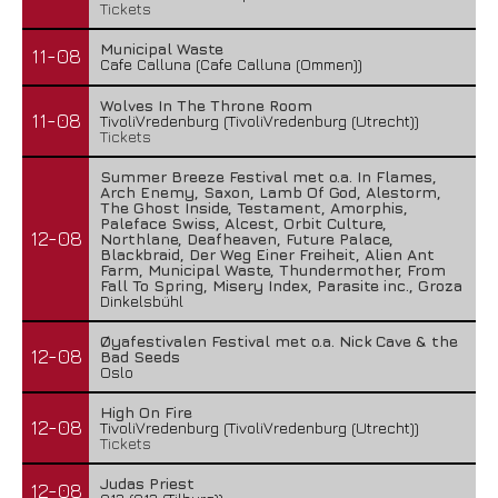
Tickets
Municipal Waste
11-08
Cafe Calluna (Cafe Calluna (Ommen))
Wolves In The Throne Room
11-08
TivoliVredenburg (TivoliVredenburg (Utrecht))
Tickets
Summer Breeze Festival met o.a. In Flames,
Arch Enemy, Saxon, Lamb Of God, Alestorm,
The Ghost Inside, Testament, Amorphis,
Paleface Swiss, Alcest, Orbit Culture,
12-08
Northlane, Deafheaven, Future Palace,
Blackbraid, Der Weg Einer Freiheit, Alien Ant
Farm, Municipal Waste, Thundermother, From
Fall To Spring, Misery Index, Parasite inc., Groza
Dinkelsbühl
Øyafestivalen Festival met o.a. Nick Cave & the
12-08
Bad Seeds
Oslo
High On Fire
12-08
TivoliVredenburg (TivoliVredenburg (Utrecht))
Tickets
Judas Priest
12-08