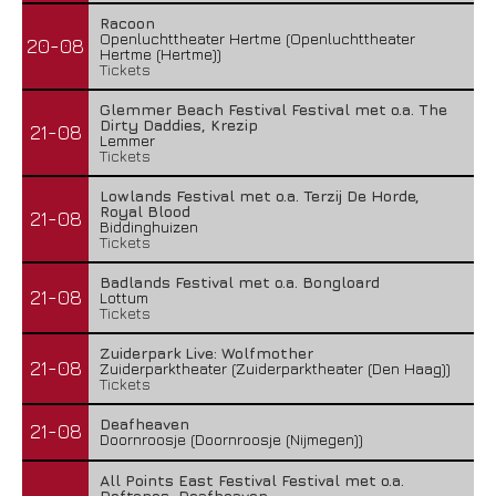
Racoon
Openluchttheater Hertme (Openluchttheater
20-08
Hertme (Hertme))
Tickets
Glemmer Beach Festival Festival met o.a. The
Dirty Daddies, Krezip
21-08
Lemmer
Tickets
Lowlands Festival met o.a. Terzij De Horde,
Royal Blood
21-08
Biddinghuizen
Tickets
Badlands Festival met o.a. Bongloard
21-08
Lottum
Tickets
Zuiderpark Live: Wolfmother
21-08
Zuiderparktheater (Zuiderparktheater (Den Haag))
Tickets
Deafheaven
21-08
Doornroosje (Doornroosje (Nijmegen))
All Points East Festival Festival met o.a.
Deftones, Deafheaven