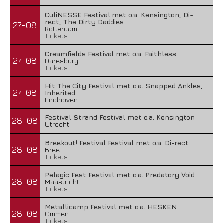
CuliNESSE Festival met o.a. Kensington, Di-
rect, The Dirty Daddies
27-08
Rotterdam
Tickets
Creamfields Festival met o.a. Faithless
27-08
Daresbury
Tickets
Hit The City Festival met o.a. Snapped Ankles,
27-08
Inherited
Eindhoven
Festival Strand Festival met o.a. Kensington
28-08
Utrecht
Breekout! Festival Festival met o.a. Di-rect
28-08
Bree
Tickets
Pelagic Fest Festival met o.a. Predatory Void
28-08
Maastricht
Tickets
Metallicamp Festival met o.a. HESKEN
28-08
Ommen
Tickets