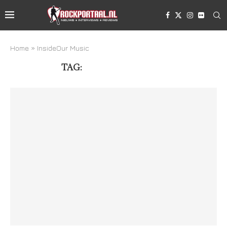
Home
»
InsideOur Music
TAG:
INSIDEOUR MUSIC