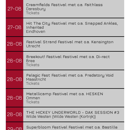
Creamfields Festival met o.a. Faithless
27-08
Daresbury
Tickets
Hit The City Festival met o.a. Snapped Ankles,
27-08
Inherited
Eindhoven
Festival Strand Festival met o.a. Kensington
28-08
Utrecht
Breekout! Festival Festival met o.a. Di-rect
28-08
Bree
Tickets
Pelagic Fest Festival met o.a. Predatory Void
28-08
Maastricht
Tickets
Metallicamp Festival met o.a. HESKEN
28-08
Ommen
Tickets
THE HICKEY UNDERWORLD - DAK SESSION #3
28-08
Wilde Westen (Wilde Westen (Kortrijk))
Superbloom Festival Festival met o.a. Bastille
29-08