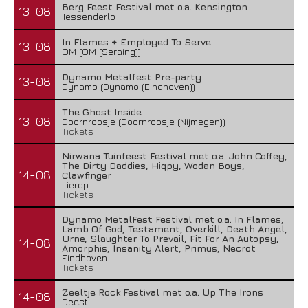
Berg Feest Festival met o.a. Kensington
13-08
Tessenderlo
In Flames + Employed To Serve
13-08
OM (OM (Seraing))
Dynamo Metalfest Pre-party
13-08
Dynamo (Dynamo (Eindhoven))
The Ghost Inside
13-08
Doornroosje (Doornroosje (Nijmegen))
Tickets
Nirwana Tuinfeest Festival met o.a. John Coffey,
The Dirty Daddies, Hiqpy, Wodan Boys,
14-08
Clawfinger
Lierop
Tickets
Dynamo MetalFest Festival met o.a. In Flames,
Lamb Of God, Testament, Overkill, Death Angel,
Urne, Slaughter To Prevail, Fit For An Autopsy,
14-08
Amorphis, Insanity Alert, Primus, Necrot
Eindhoven
Tickets
Zeeltje Rock Festival met o.a. Up The Irons
14-08
Deest