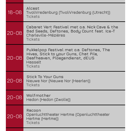
Alcest
18-08
TivoliVredenburg (TivoliVredenburg (Utrecht))
Tickets
Cabaret Vert Festival met o.a. Nick Cave & the
Bad Seeds, Deftones, Body Count feat. Ice-T
20-08
Charleville-Mézières
Tickets
Pukkelpop Festival met o.a. Deftones, The
Hives, Stick to your Guns, Chat Pile,
20-08
Deafheaven, Ploegendienst, dEUS
Hasselt
Tickets
Stick To Your Guns
20-08
Nieuwe Nor (Nieuwe Nor (Heerlen))
Tickets
Wolfmother
20-08
Hedon (Hedon (Zwolle))
Racoon
Openluchttheater Hertme (Openluchttheater
20-08
Hertme (Hertme))
Tickets