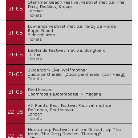
Glemmer Beach Festival Festival met o.a. The
Dirty Daddies, Krezip
21-08
Lemmer
Tickets
Lowlands Festival met o.a. Terzij De Horde,
Royal Blood
21-08
Biddinghuizen
Tickets
Badlands Festival met o.a. Bongloard
21-08
Lottum
Tickets
Zuiderpark Live: Wolfmother
21-08
Zuiderparktheater (Zuiderparktheater (Den Haag))
Tickets
Deafheaven
21-08
Doornroosje (Doornroosje (Nijmegen))
All Points East Festival Festival met o.a.
Deftones, Deafheaven
22-08
London
Tickets
Huntenpop Festival met o.a. Di-rect, Up The
Irons, The Dirty Daddies, Therapy?
22-08
Ulft