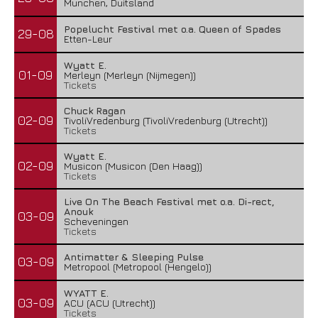
Munchen, Duitsland
Popelucht Festival met o.a. Queen of Spades
29-08
Etten-Leur
Wyatt E.
01-09
Merleyn (Merleyn (Nijmegen))
Tickets
Chuck Ragan
02-09
TivoliVredenburg (TivoliVredenburg (Utrecht))
Tickets
Wyatt E.
02-09
Musicon (Musicon (Den Haag))
Tickets
Live On The Beach Festival met o.a. Di-rect,
Anouk
03-09
Scheveningen
Tickets
Antimatter & Sleeping Pulse
03-09
Metropool (Metropool (Hengelo))
WYATT E.
03-09
ACU (ACU (Utrecht))
Tickets