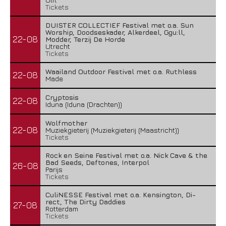
Tickets
DUISTER COLLECTIEF Festival met o.a. Sun
Worship, Doodseskader, Alkerdeel, Ggu:ll,
22-08
Modder, Terzij De Horde
Utrecht
Tickets
Waailand Outdoor Festival met o.a. Ruthless
22-08
Made
Cryptosis
22-08
Iduna (Iduna (Drachten))
Wolfmother
22-08
Muziekgieterij (Muziekgieterij (Maastricht))
Tickets
Rock en Seine Festival met o.a. Nick Cave & the
Bad Seeds, Deftones, Interpol
26-08
Parijs
Tickets
CuliNESSE Festival met o.a. Kensington, Di-
rect, The Dirty Daddies
27-08
Rotterdam
Tickets