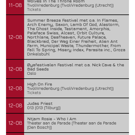
Wolves In The Throne Room
11-08
TivoliVredenburg (TivoliVredenburg (Utrecht))
Tickets
Summer Breeze Festival met o.a. In Flames,
Arch Enemy, Saxon, Lamb Of God, Alestorm,
The Ghost Inside, Testament, Amorphis,
Paleface Swiss, Alcest, Orbit Culture,
12-08
Northlane, Deafheaven, Future Palace,
Blackbraid, Der Weg Einer Freiheit, Alien Ant
Farm, Municipal Waste, Thundermother, From
Fall To Spring, Misery Index, Parasite inc., Groza
Dinkelsbühl
Øyafestivalen Festival met o.a. Nick Cave & the
12-08
Bad Seeds
Oslo
High On Fire
12-08
TivoliVredenburg (TivoliVredenburg (Utrecht))
Tickets
Judas Priest
12-08
013 (013 (Tilburg))
Ntjam Rosie - Who I Am
12-08
Theater aan de Parade (Theater aan de Parade
(Den Bosch))