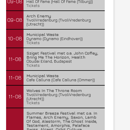
09-08
Hall Of Fame (Hall Of Fame (Tilburg))
Tickets
Arch Enemy
09-08
TivoliVredenburg (TivoliVredenburg
(Utrecht))
Municipal Waste
10-08
Dynamo (Dynamo (Eindhoven))
Tickets
Sziget Festival met o.a. John Coffey,
Bring Me The Horizon, Health
11-08
Óbudai Eiland, Budapest
Tickets
Municipal Waste
11-08
Cafe Calluna (Cafe Calluna (Ommen))
Wolves In The Throne Room
TivoliVredenburg (TivoliVredenburg
11-08
(Utrecht))
Tickets
Summer Breeze Festival met o.a. In
Flames, Arch Enemy, Saxon, Lamb
Of God, Alestorm, The Ghost Inside,
Testament, Amorphis, Paleface
Swiss, Alcest, Orbit Culture,