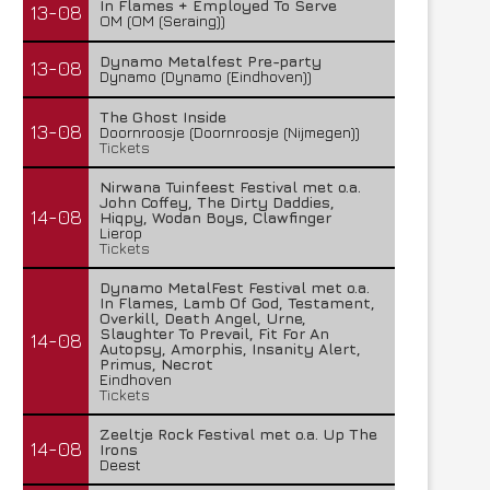
In Flames + Employed To Serve
13-08
OM (OM (Seraing))
Dynamo Metalfest Pre-party
13-08
Dynamo (Dynamo (Eindhoven))
The Ghost Inside
13-08
Doornroosje (Doornroosje (Nijmegen))
Tickets
Nirwana Tuinfeest Festival met o.a.
John Coffey, The Dirty Daddies,
14-08
Hiqpy, Wodan Boys, Clawfinger
Lierop
Tickets
Dynamo MetalFest Festival met o.a.
In Flames, Lamb Of God, Testament,
Overkill, Death Angel, Urne,
Slaughter To Prevail, Fit For An
14-08
Autopsy, Amorphis, Insanity Alert,
Primus, Necrot
Eindhoven
Tickets
Zeeltje Rock Festival met o.a. Up The
14-08
Irons
Deest