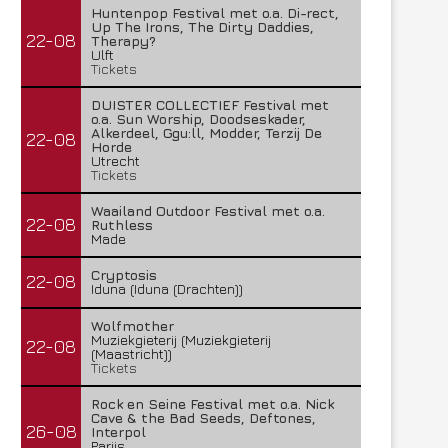
Huntenpop Festival met o.a. Di-rect,
Up The Irons, The Dirty Daddies,
22-08
Therapy?
Ulft
Tickets
DUISTER COLLECTIEF Festival met
o.a. Sun Worship, Doodseskader,
Alkerdeel, Ggu:ll, Modder, Terzij De
22-08
Horde
Utrecht
Tickets
Waailand Outdoor Festival met o.a.
22-08
Ruthless
Made
Cryptosis
22-08
Iduna (Iduna (Drachten))
Wolfmother
Muziekgieterij (Muziekgieterij
22-08
(Maastricht))
Tickets
Rock en Seine Festival met o.a. Nick
Cave & the Bad Seeds, Deftones,
26-08
Interpol
Parijs