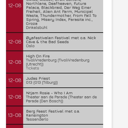
Northlane, Deafheaven, Future
12-08
Palace, Blackbraid, Der Weg Einer
Freiheit, Alien Ant Farm, Municipal
Waste, Thundermother, From Fall To
Spring, Misery Index, Parasite inc.,
Groza
Dinkelsbühl
Øyafestivalen Festival met o.a. Nick
12-08
Cave & the Bad Seeds
Oslo
High On Fire
TivoliVredenburg (TivoliVredenburg
12-08
(Utrecht))
Tickets
Judas Priest
12-08
013 (013 (Tilburg))
Ntjam Rosie - Who I Am
12-08
Theater aan de Parade (Theater aan de
Parade (Den Bosch))
Berg Feest Festival met o.a.
13-08
Kensington
Tessenderlo