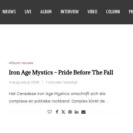
NIEUWS
LIVE
ALBUM
INTERVIEW
VIDEO
COLUMN
PR
 AGE MYSTICS
Album review
Iron Age Mystics – Pride Before The Fall
11 augustus 2019
1 minuten leestijd
Het Canadese Iron Age Mystics omschrijft zich als
complexe en politieke rockband. Complex klinkt de …