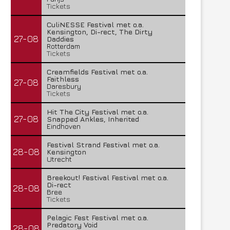
Tickets
CuliNESSE Festival met o.a.
Kensington, Di-rect, The Dirty
27-08
Daddies
Rotterdam
Tickets
Creamfields Festival met o.a.
Faithless
27-08
Daresbury
Tickets
Hit The City Festival met o.a.
27-08
Snapped Ankles, Inherited
Eindhoven
Festival Strand Festival met o.a.
28-08
Kensington
Utrecht
Breekout! Festival Festival met o.a.
Di-rect
28-08
Bree
Tickets
Pelagic Fest Festival met o.a.
Predatory Void
28-08