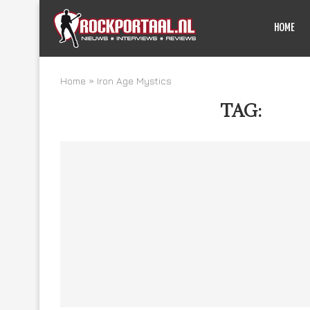
HOME
Home
»
Iron Age Mystics
TAG:
IRON