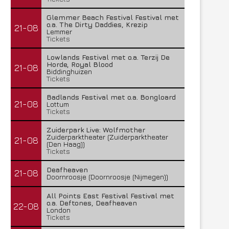
Glemmer Beach Festival Festival met
o.a. The Dirty Daddies, Krezip
21-08
Lemmer
Tickets
Lowlands Festival met o.a. Terzij De
Horde, Royal Blood
21-08
Biddinghuizen
Tickets
Badlands Festival met o.a. Bongloard
21-08
Lottum
Tickets
Zuiderpark Live: Wolfmother
Zuiderparktheater (Zuiderparktheater
21-08
(Den Haag))
Tickets
Deafheaven
21-08
Doornroosje (Doornroosje (Nijmegen))
All Points East Festival Festival met
o.a. Deftones, Deafheaven
22-08
London
Tickets