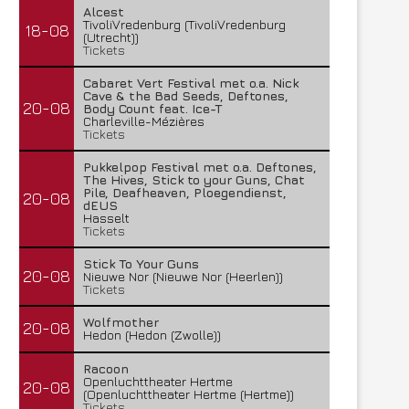
Alcest
TivoliVredenburg (TivoliVredenburg
18-08
(Utrecht))
Tickets
Cabaret Vert Festival met o.a. Nick
Cave & the Bad Seeds, Deftones,
20-08
Body Count feat. Ice-T
Charleville-Mézières
Tickets
Pukkelpop Festival met o.a. Deftones,
The Hives, Stick to your Guns, Chat
Pile, Deafheaven, Ploegendienst,
20-08
dEUS
Hasselt
Tickets
Stick To Your Guns
20-08
Nieuwe Nor (Nieuwe Nor (Heerlen))
Tickets
Wolfmother
20-08
Hedon (Hedon (Zwolle))
Racoon
Openluchttheater Hertme
20-08
(Openluchttheater Hertme (Hertme))
Tickets