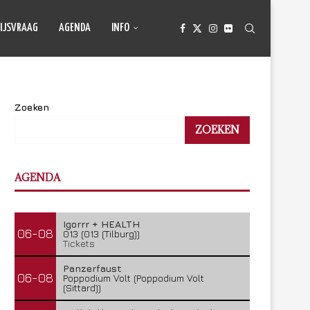
IJSVRAAG
AGENDA
INFO
Zoeken
ZOEKEN
AGENDA
Igorrr + HEALTH
06-08
013 (013 (Tilburg))
Tickets
Panzerfaust
06-08
Poppodium Volt (Poppodium Volt
(Sittard))