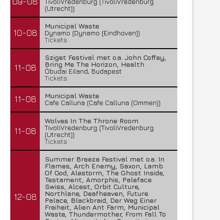
09-08
TivoliVredenburg (TivoliVredenburg
(Utrecht))
Municipal Waste
10-08
Dynamo (Dynamo (Eindhoven))
Tickets
Sziget Festival met o.a. John Coffey,
Bring Me The Horizon, Health
11-08
Óbudai Eiland, Budapest
Tickets
Municipal Waste
11-08
Cafe Calluna (Cafe Calluna (Ommen))
Wolves In The Throne Room
TivoliVredenburg (TivoliVredenburg
11-08
(Utrecht))
Tickets
Summer Breeze Festival met o.a. In
Flames, Arch Enemy, Saxon, Lamb
Of God, Alestorm, The Ghost Inside,
Testament, Amorphis, Paleface
Swiss, Alcest, Orbit Culture,
Northlane, Deafheaven, Future
12-08
Palace, Blackbraid, Der Weg Einer
Freiheit, Alien Ant Farm, Municipal
Waste, Thundermother, From Fall To