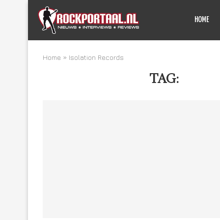
HOME
Home
»
Isolation Records
TAG:
ISOL