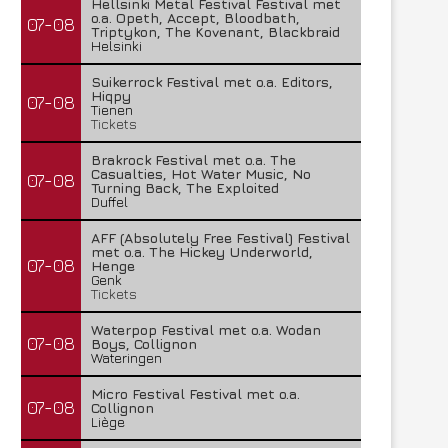
Hellsinki Metal Festival Festival met
o.a. Opeth, Accept, Bloodbath,
07-08
Triptykon, The Kovenant, Blackbraid
Helsinki
Suikerrock Festival met o.a. Editors,
Hiqpy
07-08
Tienen
Tickets
Brakrock Festival met o.a. The
Casualties, Hot Water Music, No
07-08
Turning Back, The Exploited
Duffel
AFF (Absolutely Free Festival) Festival
met o.a. The Hickey Underworld,
07-08
Henge
Genk
Tickets
Waterpop Festival met o.a. Wodan
07-08
Boys, Collignon
Wateringen
Micro Festival Festival met o.a.
07-08
Collignon
Liège