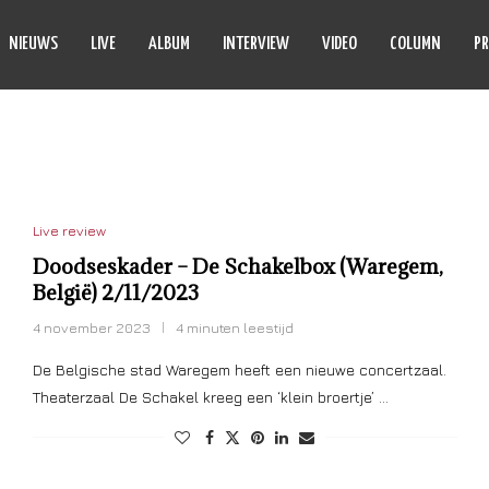
NIEUWS
LIVE
ALBUM
INTERVIEW
VIDEO
COLUMN
PR
ATION RECORDS
Live review
Doodseskader – De Schakelbox (Waregem,
België) 2/11/2023
4 november 2023
4 minuten leestijd
De Belgische stad Waregem heeft een nieuwe concertzaal.
Theaterzaal De Schakel kreeg een ‘klein broertje’ …