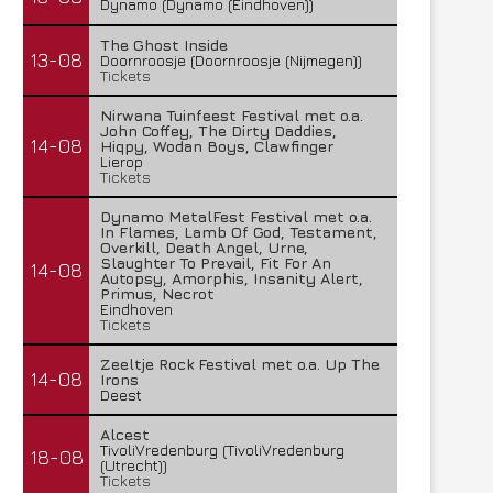
Dynamo (Dynamo (Eindhoven))
The Ghost Inside
13-08
Doornroosje (Doornroosje (Nijmegen))
Tickets
Nirwana Tuinfeest Festival met o.a.
John Coffey, The Dirty Daddies,
14-08
Hiqpy, Wodan Boys, Clawfinger
Lierop
Tickets
Dynamo MetalFest Festival met o.a.
In Flames, Lamb Of God, Testament,
Overkill, Death Angel, Urne,
Slaughter To Prevail, Fit For An
14-08
Autopsy, Amorphis, Insanity Alert,
Primus, Necrot
Eindhoven
Tickets
Zeeltje Rock Festival met o.a. Up The
14-08
Irons
Deest
Alcest
TivoliVredenburg (TivoliVredenburg
18-08
(Utrecht))
Tickets