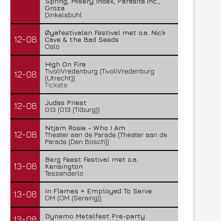
Spring, Misery Index, Parasite inc.,
Groza
Dinkelsbühl
Øyafestivalen Festival met o.a. Nick
12-08
Cave & the Bad Seeds
Oslo
High On Fire
TivoliVredenburg (TivoliVredenburg
12-08
(Utrecht))
Tickets
Judas Priest
12-08
013 (013 (Tilburg))
Ntjam Rosie - Who I Am
12-08
Theater aan de Parade (Theater aan de
Parade (Den Bosch))
Berg Feest Festival met o.a.
13-08
Kensington
Tessenderlo
In Flames + Employed To Serve
13-08
OM (OM (Seraing))
Dynamo Metalfest Pre-party
13-08