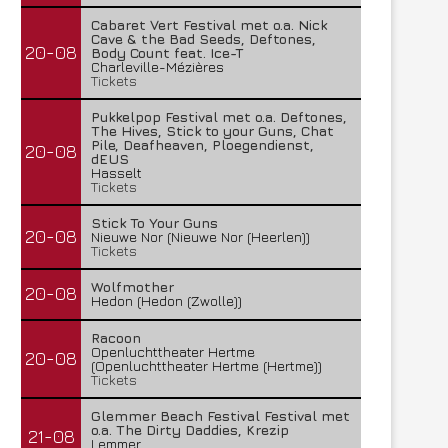
Cabaret Vert Festival met o.a. Nick
Cave & the Bad Seeds, Deftones,
20-08
Body Count feat. Ice-T
Charleville-Mézières
Tickets
Pukkelpop Festival met o.a. Deftones,
The Hives, Stick to your Guns, Chat
Pile, Deafheaven, Ploegendienst,
20-08
dEUS
Hasselt
Tickets
Stick To Your Guns
20-08
Nieuwe Nor (Nieuwe Nor (Heerlen))
Tickets
Wolfmother
20-08
Hedon (Hedon (Zwolle))
Racoon
Openluchttheater Hertme
20-08
(Openluchttheater Hertme (Hertme))
Tickets
Glemmer Beach Festival Festival met
o.a. The Dirty Daddies, Krezip
21-08
Lemmer