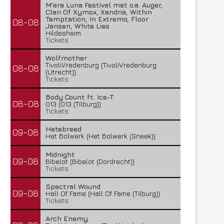
M'era Luna Festival met o.a. Auger,
Clan Of Xymox, Xandria, Within
Temptation, In Extremo, Floor
08-08
Jansen, White Lies
Hildesheim
Tickets
Wolfmother
TivoliVredenburg (TivoliVredenburg
08-08
(Utrecht))
Tickets
Body Count ft. Ice-T
08-08
013 (013 (Tilburg))
Tickets
Hatebreed
09-08
Het Bolwerk (Het Bolwerk (Sneek))
Midnight
09-08
Bibelot (Bibelot (Dordrecht))
Tickets
Spectral Wound
09-08
Hall Of Fame (Hall Of Fame (Tilburg))
Tickets
Arch Enemy