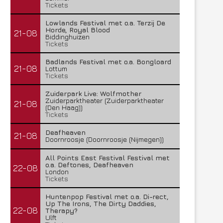
Tickets
Lowlands Festival met o.a. Terzij De
Horde, Royal Blood
21-08
Biddinghuizen
Tickets
Badlands Festival met o.a. Bongloard
21-08
Lottum
Tickets
Zuiderpark Live: Wolfmother
Zuiderparktheater (Zuiderparktheater
21-08
(Den Haag))
Tickets
Deafheaven
21-08
Doornroosje (Doornroosje (Nijmegen))
All Points East Festival Festival met
o.a. Deftones, Deafheaven
22-08
London
Tickets
Huntenpop Festival met o.a. Di-rect,
Up The Irons, The Dirty Daddies,
22-08
Therapy?
Ulft