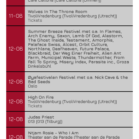
Wolves In The Throne Room
11-08
TivoliVredenburg (TivoliVredenburg (Utrecht))
Tickets
Summer Breeze Festival met o.a. In Flames,
Arch Enemy, Saxon, Lamb Of God, Alestorm,
The Ghost Inside, Testament, Amorphis,
Paleface Swiss, Alcest, Orbit Culture,
12-08
Northlane, Deafheaven, Future Palace,
Blackbraid, Der Weg Einer Freiheit, Alien Ant
Farm, Municipal Waste, Thundermother, From
Fall To Spring, Misery Index, Parasite inc., Groza
Dinkelsbühl
Øyafestivalen Festival met o.a. Nick Cave & the
12-08
Bad Seeds
Oslo
High On Fire
12-08
TivoliVredenburg (TivoliVredenburg (Utrecht))
Tickets
Judas Priest
12-08
013 (013 (Tilburg))
Ntjam Rosie - Who I Am
12-08
Theater aan de Parade (Theater aan de Parade