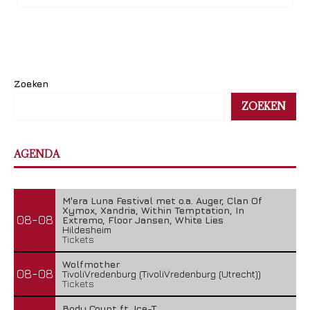
Zoeken
ZOEKEN
AGENDA
M'era Luna Festival met o.a. Auger, Clan Of
Xymox, Xandria, Within Temptation, In
08-08
Extremo, Floor Jansen, White Lies
Hildesheim
Tickets
Wolfmother
08-08
TivoliVredenburg (TivoliVredenburg (Utrecht))
Tickets
Body Count ft. Ice-T