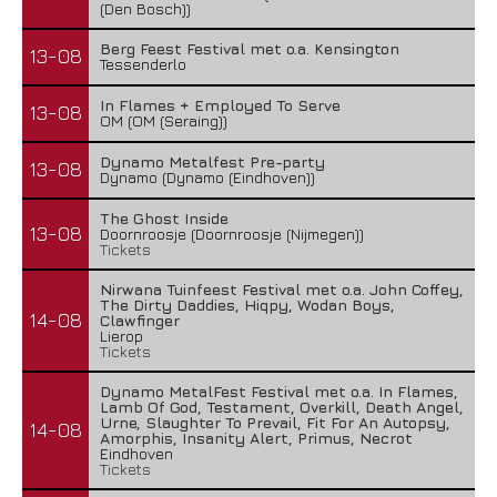
(Den Bosch))
Berg Feest Festival met o.a. Kensington
13-08
Tessenderlo
In Flames + Employed To Serve
13-08
OM (OM (Seraing))
Dynamo Metalfest Pre-party
13-08
Dynamo (Dynamo (Eindhoven))
The Ghost Inside
13-08
Doornroosje (Doornroosje (Nijmegen))
Tickets
Nirwana Tuinfeest Festival met o.a. John Coffey,
The Dirty Daddies, Hiqpy, Wodan Boys,
14-08
Clawfinger
Lierop
Tickets
Dynamo MetalFest Festival met o.a. In Flames,
Lamb Of God, Testament, Overkill, Death Angel,
Urne, Slaughter To Prevail, Fit For An Autopsy,
14-08
Amorphis, Insanity Alert, Primus, Necrot
Eindhoven
Tickets