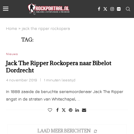
Home
»
jack the ripper rockopera
TAG:
JACK THE RIPPER ROCKOPERA
Nieuws
Jack The Ripper Rockopera naar Bibelot
Dordrecht
4 november 2019
1 minuten leestijd
In 1888 zaaide de beruchte seriemoordenaar Jack The Ripper
angst in de straten van Whitechapel, …
LAAD MEER BERICHTEN