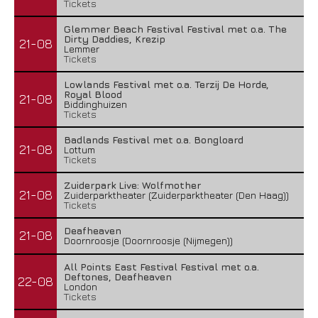
Tickets
Glemmer Beach Festival Festival met o.a. The
Dirty Daddies, Krezip
21-08
Lemmer
Tickets
Lowlands Festival met o.a. Terzij De Horde,
Royal Blood
21-08
Biddinghuizen
Tickets
Badlands Festival met o.a. Bongloard
21-08
Lottum
Tickets
Zuiderpark Live: Wolfmother
21-08
Zuiderparktheater (Zuiderparktheater (Den Haag))
Tickets
Deafheaven
21-08
Doornroosje (Doornroosje (Nijmegen))
All Points East Festival Festival met o.a.
Deftones, Deafheaven
22-08
London
Tickets