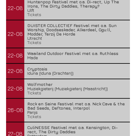
Huntenpop Festival met o.a. Di-rect, Up The
Irons, The Dirty Daddies, Therapy?
22-08
Ulft
Tickets
DUISTER COLLECTIEF Festival met o.a. Sun
Worship, Doodseskader, Alkerdeel, Ggu:ll,
22-08
Modder, Terzij De Horde
Utrecht
Tickets
Waailand Outdoor Festival met o.a. Ruthless
22-08
Made
Cryptosis
22-08
Iduna (Iduna (Drachten))
Wolfmother
22-08
Muziekgieterij (Muziekgieterij (Maastricht))
Tickets
Rock en Seine Festival met o.a. Nick Cave & the
Bad Seeds, Deftones, Interpol
26-08
Parijs
Tickets
CuliNESSE Festival met o.a. Kensington, Di-
rect, The Dirty Daddies
27-08
Rotterdam