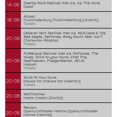
Zeeltje Rock Festival met o.a. Up The Irons
14-08
Deest
Alcest
18-08
TivoliVredenburg (TivoliVredenburg (Utrecht))
Tickets
Cabaret Vert Festival met o.a. Nick Cave & the
Bad Seeds, Deftones, Body Count feat. Ice-T
20-08
Charleville-Mézières
Tickets
Pukkelpop Festival met o.a. Deftones, The
Hives, Stick to your Guns, Chat Pile,
20-08
Deafheaven, Ploegendienst, dEUS
Hasselt
Tickets
Stick To Your Guns
20-08
Nieuwe Nor (Nieuwe Nor (Heerlen))
Tickets
Wolfmother
20-08
Hedon (Hedon (Zwolle))
Racoon
Openluchttheater Hertme (Openluchttheater
20-08
Hertme (Hertme))