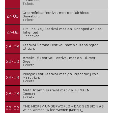
Tickets
Creamfields Festival met o.a. Faithless
27-08
Daresbury
Tickets
Hit The City Festival met o.a. Snapped Ankles,
27-08
Inherited
Eindhoven
Festival Strand Festival met o.a. Kensington
28-08
Utrecht
Breekout! Festival Festival met o.a. Di-rect
28-08
Bree
Tickets
Pelagic Fest Festival met o.a. Predatory Void
28-08
Maastricht
Tickets
Metallicamp Festival met o.a. HESKEN
28-08
Ommen
Tickets
THE HICKEY UNDERWORLD - DAK SESSION #3
28-08
Wilde Westen (Wilde Westen (Kortrijk))