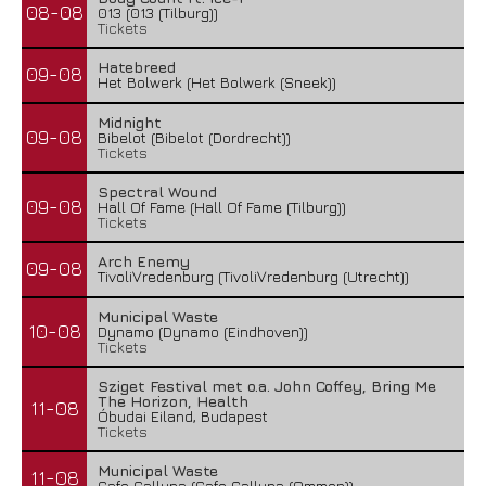
08-08
013 (013 (Tilburg))
Tickets
Hatebreed
09-08
Het Bolwerk (Het Bolwerk (Sneek))
Midnight
09-08
Bibelot (Bibelot (Dordrecht))
Tickets
Spectral Wound
09-08
Hall Of Fame (Hall Of Fame (Tilburg))
Tickets
Arch Enemy
09-08
TivoliVredenburg (TivoliVredenburg (Utrecht))
Municipal Waste
10-08
Dynamo (Dynamo (Eindhoven))
Tickets
Sziget Festival met o.a. John Coffey, Bring Me
The Horizon, Health
11-08
Óbudai Eiland, Budapest
Tickets
Municipal Waste
11-08
Cafe Calluna (Cafe Calluna (Ommen))