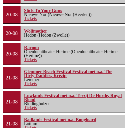
Stick To Your Guns
20-08
Nieuwe Nor (Nieuwe Nor (Heerlen))
Tickets
Wolfmother
20-08
Hedon (Hedon (Zwolle))
Racoon
Openluchttheater Hertme (Openluchttheater Hertme
20-08
(Hertme))
Tickets
Glemmer Beach Festival Festival met o.a. The
Dirty Daddies, Krezip
21-08
Lemmer
Tickets
Lowlands Festival met o.a. Terzij De Horde, Royal
Blood
21-08
Biddinghuizen
Tickets
Badlands Festival met o.a. Bongloard
21-08
Lottum
Tickets