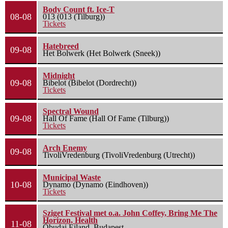
Body Count ft. Ice-T
08-08
013 (013 (Tilburg))
Tickets
Hatebreed
09-08
Het Bolwerk (Het Bolwerk (Sneek))
Midnight
09-08
Bibelot (Bibelot (Dordrecht))
Tickets
Spectral Wound
09-08
Hall Of Fame (Hall Of Fame (Tilburg))
Tickets
Arch Enemy
09-08
TivoliVredenburg (TivoliVredenburg (Utrecht))
Municipal Waste
10-08
Dynamo (Dynamo (Eindhoven))
Tickets
Sziget Festival met o.a. John Coffey, Bring Me The
Horizon, Health
11-08
Óbudai Eiland, Budapest