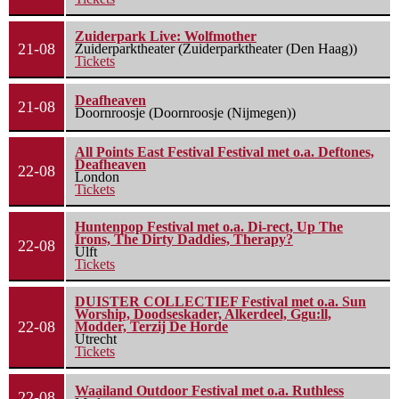
Zuiderpark Live: Wolfmother
21-08
Zuiderparktheater (Zuiderparktheater (Den Haag))
Tickets
Deafheaven
21-08
Doornroosje (Doornroosje (Nijmegen))
All Points East Festival Festival met o.a. Deftones,
Deafheaven
22-08
London
Tickets
Huntenpop Festival met o.a. Di-rect, Up The
Irons, The Dirty Daddies, Therapy?
22-08
Ulft
Tickets
DUISTER COLLECTIEF Festival met o.a. Sun
Worship, Doodseskader, Alkerdeel, Ggu:ll,
22-08
Modder, Terzij De Horde
Utrecht
Tickets
Waailand Outdoor Festival met o.a. Ruthless
22-08