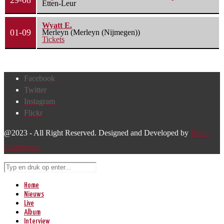
29-08
Etten-Leur
Wyatt E.
01-09
Merleyn (Merleyn (Nijmegen))
Tickets
Facebook
Twitter
Instagram
Flickr
@2023 - All Right Reserved. Designed and Developed by
Harm
Lourenssen
Home
Nieuws
Live
Album
Interview