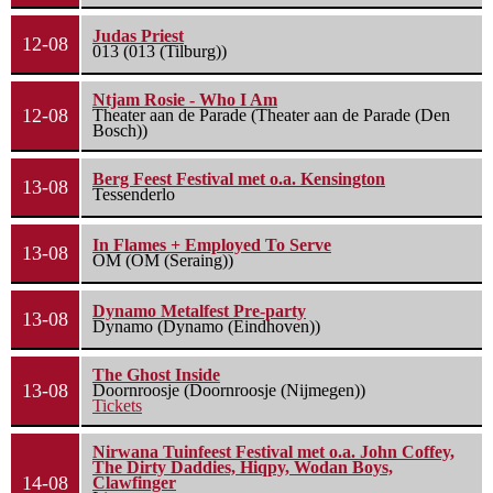
Judas Priest
12-08
013 (013 (Tilburg))
Ntjam Rosie - Who I Am
12-08
Theater aan de Parade (Theater aan de Parade (Den
Bosch))
Berg Feest Festival met o.a. Kensington
13-08
Tessenderlo
In Flames + Employed To Serve
13-08
OM (OM (Seraing))
Dynamo Metalfest Pre-party
13-08
Dynamo (Dynamo (Eindhoven))
The Ghost Inside
13-08
Doornroosje (Doornroosje (Nijmegen))
Tickets
Nirwana Tuinfeest Festival met o.a. John Coffey,
The Dirty Daddies, Hiqpy, Wodan Boys,
14-08
Clawfinger