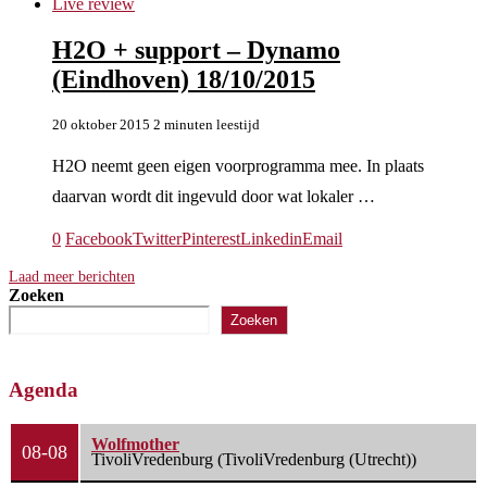
Live review
H2O + support – Dynamo
(Eindhoven) 18/10/2015
20 oktober 2015
2 minuten leestijd
H2O neemt geen eigen voorprogramma mee. In plaats
daarvan wordt dit ingevuld door wat lokaler …
0
Facebook
Twitter
Pinterest
Linkedin
Email
Laad meer berichten
Zoeken
Zoeken
Agenda
Wolfmother
08-08
TivoliVredenburg (TivoliVredenburg (Utrecht))