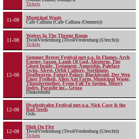
Tickets
Municipal Waste
11-08
Cafe Calluna (Cafe Calluna (Ommen))
Wolves In The Throne Room
11-08
TivoliVredenburg (TivoliVredenburg (Utrecht))
Tickets
Summer Breeze Festival met o.a. In Flames, Arch
Enemy, Saxon, Lamb Of God, Alestorm, The
Ghost Inside, Testament, Amorphis, Paleface
Swiss, Alcest, Orbit Culture, Northlane,
12-08
Deafheaven, Future Palace, Blackbraid, Der Weg
Einer Freiheit, Alien Ant Farm, Municipal Waste,
Thundermother, From Fall To Spring, Misery
Index, Parasite inc., Groza
Dinkelsbühl
Øyafestivalen Festival met o.a. Nick Cave & the
12-08
Bad Seeds
Oslo
High On Fire
12-08
TivoliVredenburg (TivoliVredenburg (Utrecht))
Tickets