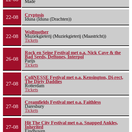
Made
Cryptosis
22-08
Iduna (Iduna (Drachten))
Wolfmother
22-08
Muziekgieterij (Muziekgieterij (Maastricht))
Tickets
Rock en Seine Festival met o.a. Nick Cave & the
Bad Seeds, Deftones, Interpol
26-08
Parijs
Tickets
CuliNESSE Festival met o.a. Kensington, Di-rect,
The Dirty Daddies
27-08
Rotterdam
Tickets
Creamfields Festival met o.a. Faithless
27-08
Daresbury
Tickets
Hit The City Festival met o.a. Snapped Ankles,
27-08
Inherited
Eindhoven