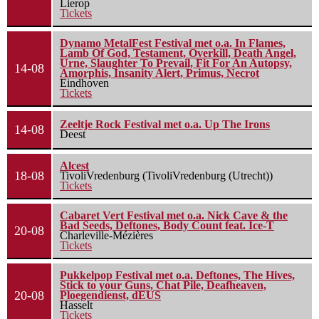
Lierop
Tickets
Dynamo MetalFest Festival met o.a. In Flames,
Lamb Of God, Testament, Overkill, Death Angel,
Urne, Slaughter To Prevail, Fit For An Autopsy,
14-08
Amorphis, Insanity Alert, Primus, Necrot
Eindhoven
Tickets
Zeeltje Rock Festival met o.a. Up The Irons
14-08
Deest
Alcest
18-08
TivoliVredenburg (TivoliVredenburg (Utrecht))
Tickets
Cabaret Vert Festival met o.a. Nick Cave & the
Bad Seeds, Deftones, Body Count feat. Ice-T
20-08
Charleville-Mézières
Tickets
Pukkelpop Festival met o.a. Deftones, The Hives,
Stick to your Guns, Chat Pile, Deafheaven,
20-08
Ploegendienst, dEUS
Hasselt
Tickets