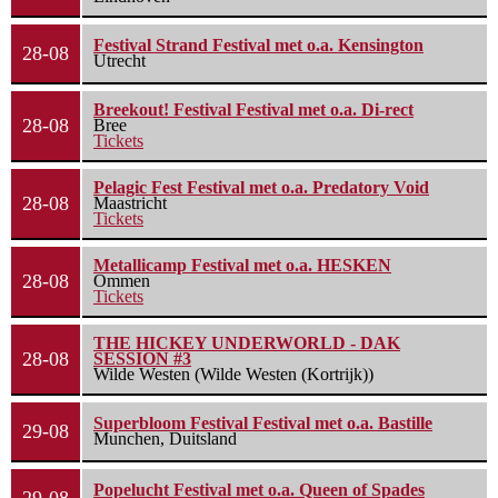
Festival Strand Festival met o.a. Kensington
28-08
Utrecht
Breekout! Festival Festival met o.a. Di-rect
28-08
Bree
Tickets
Pelagic Fest Festival met o.a. Predatory Void
28-08
Maastricht
Tickets
Metallicamp Festival met o.a. HESKEN
28-08
Ommen
Tickets
THE HICKEY UNDERWORLD - DAK
28-08
SESSION #3
Wilde Westen (Wilde Westen (Kortrijk))
Superbloom Festival Festival met o.a. Bastille
29-08
Munchen, Duitsland
Popelucht Festival met o.a. Queen of Spades