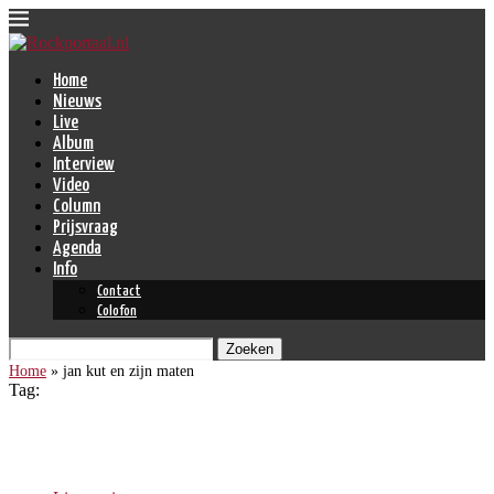
Home
Nieuws
Live
Album
Interview
Video
Column
Prijsvraag
Agenda
Info
Contact
Colofon
Zoeken
Home
»
jan kut en zijn maten
Tag:
jan kut en zijn maten