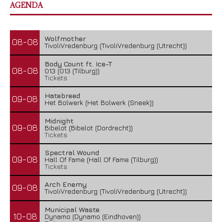
AGENDA
Wolfmother
08-08
TivoliVredenburg (TivoliVredenburg (Utrecht))
Body Count ft. Ice-T
08-08
013 (013 (Tilburg))
Tickets
Hatebreed
09-08
Het Bolwerk (Het Bolwerk (Sneek))
Midnight
09-08
Bibelot (Bibelot (Dordrecht))
Tickets
Spectral Wound
09-08
Hall Of Fame (Hall Of Fame (Tilburg))
Tickets
Arch Enemy
09-08
TivoliVredenburg (TivoliVredenburg (Utrecht))
Municipal Waste
10-08
Dynamo (Dynamo (Eindhoven))