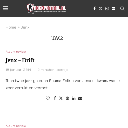
Home
»
Jenx
TAG:
JENX
Album review
Jenx – Drift
18 januari 2014
2 minuten leestijd
Toen twee jaar geleden Enuma Enlish van Jenx uitkwam, was ik
zeer verrukt en verrast …
Album review