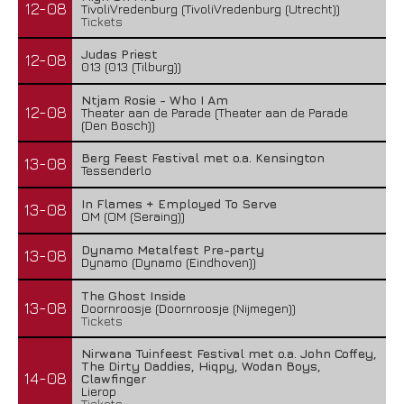
12-08
TivoliVredenburg (TivoliVredenburg (Utrecht))
Tickets
Judas Priest
12-08
013 (013 (Tilburg))
Ntjam Rosie - Who I Am
12-08
Theater aan de Parade (Theater aan de Parade
(Den Bosch))
Berg Feest Festival met o.a. Kensington
13-08
Tessenderlo
In Flames + Employed To Serve
13-08
OM (OM (Seraing))
Dynamo Metalfest Pre-party
13-08
Dynamo (Dynamo (Eindhoven))
The Ghost Inside
13-08
Doornroosje (Doornroosje (Nijmegen))
Tickets
Nirwana Tuinfeest Festival met o.a. John Coffey,
The Dirty Daddies, Hiqpy, Wodan Boys,
14-08
Clawfinger
Lierop
Tickets