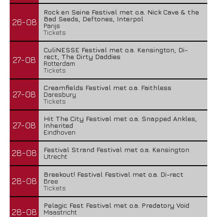
Rock en Seine Festival met o.a. Nick Cave & the
Bad Seeds, Deftones, Interpol
26-08
Parijs
Tickets
CuliNESSE Festival met o.a. Kensington, Di-
rect, The Dirty Daddies
27-08
Rotterdam
Tickets
Creamfields Festival met o.a. Faithless
27-08
Daresbury
Tickets
Hit The City Festival met o.a. Snapped Ankles,
27-08
Inherited
Eindhoven
Festival Strand Festival met o.a. Kensington
28-08
Utrecht
Breekout! Festival Festival met o.a. Di-rect
28-08
Bree
Tickets
Pelagic Fest Festival met o.a. Predatory Void
28-08
Maastricht