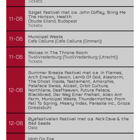
Tickets
Sziget Festival met o.a. John Coffey, Bring Me
The Horizon, Health
11-08
Óbudai Eiland, Budapest
Tickets
Municipal Waste
11-08
Cafe Calluna (Cafe Calluna (Ommen))
Wolves In The Throne Room
11-08
TivoliVredenburg (TivoliVredenburg (Utrecht))
Tickets
Summer Breeze Festival met o.a. In Flames,
Arch Enemy, Saxon, Lamb Of God, Alestorm,
The Ghost Inside, Testament, Amorphis,
Paleface Swiss, Alcest, Orbit Culture,
12-08
Northlane, Deafheaven, Future Palace,
Blackbraid, Der Weg Einer Freiheit, Alien Ant
Farm, Municipal Waste, Thundermother, From
Fall To Spring, Misery Index, Parasite inc., Groza
Dinkelsbühl
Øyafestivalen Festival met o.a. Nick Cave & the
12-08
Bad Seeds
Oslo
High On Fire