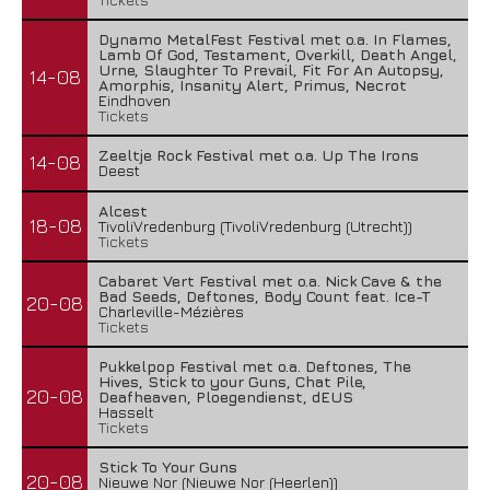
Dynamo MetalFest Festival met o.a. In Flames,
Lamb Of God, Testament, Overkill, Death Angel,
Urne, Slaughter To Prevail, Fit For An Autopsy,
14-08
Amorphis, Insanity Alert, Primus, Necrot
Eindhoven
Tickets
Zeeltje Rock Festival met o.a. Up The Irons
14-08
Deest
Alcest
18-08
TivoliVredenburg (TivoliVredenburg (Utrecht))
Tickets
Cabaret Vert Festival met o.a. Nick Cave & the
Bad Seeds, Deftones, Body Count feat. Ice-T
20-08
Charleville-Mézières
Tickets
Pukkelpop Festival met o.a. Deftones, The
Hives, Stick to your Guns, Chat Pile,
20-08
Deafheaven, Ploegendienst, dEUS
Hasselt
Tickets
Stick To Your Guns
20-08
Nieuwe Nor (Nieuwe Nor (Heerlen))