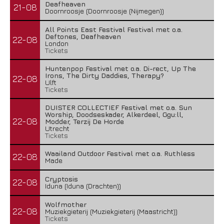
Deafheaven
21-08
Doornroosje (Doornroosje (Nijmegen))
All Points East Festival Festival met o.a.
Deftones, Deafheaven
22-08
London
Tickets
Huntenpop Festival met o.a. Di-rect, Up The
Irons, The Dirty Daddies, Therapy?
22-08
Ulft
Tickets
DUISTER COLLECTIEF Festival met o.a. Sun
Worship, Doodseskader, Alkerdeel, Ggu:ll,
22-08
Modder, Terzij De Horde
Utrecht
Tickets
Waailand Outdoor Festival met o.a. Ruthless
22-08
Made
Cryptosis
22-08
Iduna (Iduna (Drachten))
Wolfmother
22-08
Muziekgieterij (Muziekgieterij (Maastricht))
Tickets