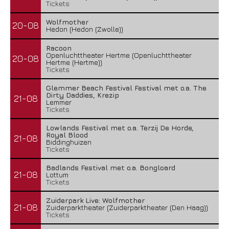
Tickets
Wolfmother
20-08
Hedon (Hedon (Zwolle))
Racoon
Openluchttheater Hertme (Openluchttheater
20-08
Hertme (Hertme))
Tickets
Glemmer Beach Festival Festival met o.a. The
Dirty Daddies, Krezip
21-08
Lemmer
Tickets
Lowlands Festival met o.a. Terzij De Horde,
Royal Blood
21-08
Biddinghuizen
Tickets
Badlands Festival met o.a. Bongloard
21-08
Lottum
Tickets
Zuiderpark Live: Wolfmother
21-08
Zuiderparktheater (Zuiderparktheater (Den Haag))
Tickets