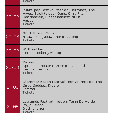
Tickets
Pukkelpop Festival met o.a. Deftones, The
Hives, Stick to your Guns, Chat Pile,
20-08
Deafheaven, Ploegendienst, dEUS
Hasselt
Tickets
Stick To Your Guns
20-08
Nieuwe Nor (Nieuwe Nor (Heerlen))
Tickets
Wolfmother
20-08
Hedon (Hedon (Zwolle))
Racoon
Openluchttheater Hertme (Openluchttheater
20-08
Hertme (Hertme))
Tickets
Glemmer Beach Festival Festival met o.a. The
Dirty Daddies, Krezip
21-08
Lemmer
Tickets
Lowlands Festival met o.a. Terzij De Horde,
Royal Blood
21-08
Biddinghuizen
Tickets