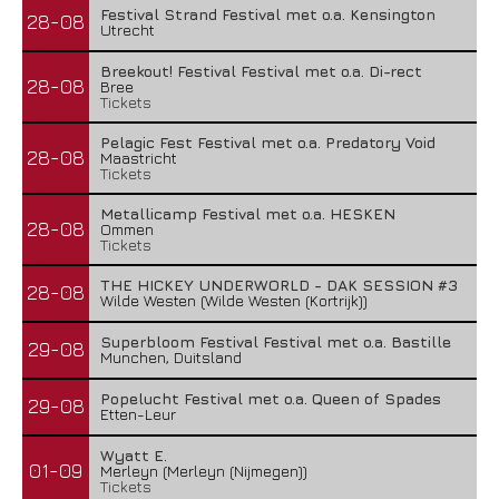
Festival Strand Festival met o.a. Kensington
28-08
Utrecht
Breekout! Festival Festival met o.a. Di-rect
28-08
Bree
Tickets
Pelagic Fest Festival met o.a. Predatory Void
28-08
Maastricht
Tickets
Metallicamp Festival met o.a. HESKEN
28-08
Ommen
Tickets
THE HICKEY UNDERWORLD - DAK SESSION #3
28-08
Wilde Westen (Wilde Westen (Kortrijk))
Superbloom Festival Festival met o.a. Bastille
29-08
Munchen, Duitsland
Popelucht Festival met o.a. Queen of Spades
29-08
Etten-Leur
Wyatt E.
01-09
Merleyn (Merleyn (Nijmegen))
Tickets