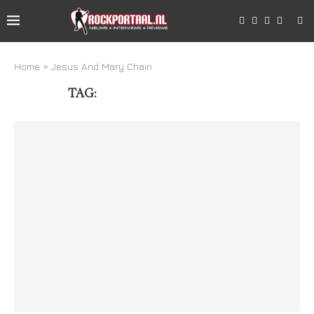
Home
»
Jesus And Mary Chain
TAG:
JESUS AND MARY CHAIN