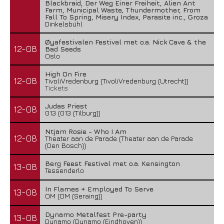
Blackbraid, Der Weg Einer Freiheit, Alien Ant
Farm, Municipal Waste, Thundermother, From
Fall To Spring, Misery Index, Parasite inc., Groza
Dinkelsbühl
Øyafestivalen Festival met o.a. Nick Cave & the
12-08
Bad Seeds
Oslo
High On Fire
12-08
TivoliVredenburg (TivoliVredenburg (Utrecht))
Tickets
Judas Priest
12-08
013 (013 (Tilburg))
Ntjam Rosie - Who I Am
12-08
Theater aan de Parade (Theater aan de Parade
(Den Bosch))
Berg Feest Festival met o.a. Kensington
13-08
Tessenderlo
In Flames + Employed To Serve
13-08
OM (OM (Seraing))
Dynamo Metalfest Pre-party
13-08
Dynamo (Dynamo (Eindhoven))