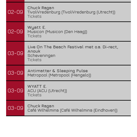
Chuck Ragan
02-09
TivoliVredenburg (TivoliVredenburg (Utrecht))
Tickets
Wyatt E.
02-09
Musicon (Musicon (Den Haag))
Tickets
Live On The Beach Festival met o.a. Di-rect,
Anouk
03-09
Scheveningen
Tickets
Antimatter & Sleeping Pulse
03-09
Metropool (Metropool (Hengelo))
WYATT E.
03-09
ACU (ACU (Utrecht))
Tickets
Chuck Ragan
03-09
Café Wilhelmina (Café Wilhelmina (Eindhoven))