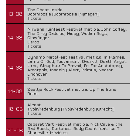
The Ghost Inside
13-08
Doornroosje (Doornroosje (Nijmegen))
Tickets
Nirwana Tuinfeest Festival met o.a. John Coffey,
The Dirty Daddies, Hiqpy, Wodan Boys,
14-08
Clawfinger
Lierop
Tickets
Dynamo MetalFest Festival met o.a. In Flames,
Lamb Of God, Testament, Overkill, Death Angel,
Urne, Slaughter To Prevail, Fit For An Autopsy,
14-08
Amorphis, Insanity Alert, Primus, Necrot
Eindhoven
Tickets
Zeeltje Rock Festival met o.a. Up The Irons
14-08
Deest
Alcest
18-08
TivoliVredenburg (TivoliVredenburg (Utrecht))
Tickets
Cabaret Vert Festival met o.a. Nick Cave & the
Bad Seeds, Deftones, Body Count feat. Ice-T
20-08
Charleville-Mézières