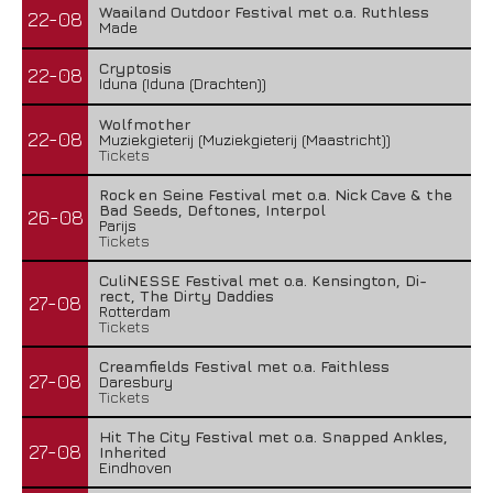
Waailand Outdoor Festival met o.a. Ruthless
22-08
Made
Cryptosis
22-08
Iduna (Iduna (Drachten))
Wolfmother
22-08
Muziekgieterij (Muziekgieterij (Maastricht))
Tickets
Rock en Seine Festival met o.a. Nick Cave & the
Bad Seeds, Deftones, Interpol
26-08
Parijs
Tickets
CuliNESSE Festival met o.a. Kensington, Di-
rect, The Dirty Daddies
27-08
Rotterdam
Tickets
Creamfields Festival met o.a. Faithless
27-08
Daresbury
Tickets
Hit The City Festival met o.a. Snapped Ankles,
27-08
Inherited
Eindhoven