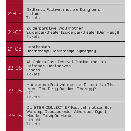
Badlands Festival met o.a. Bongloard
21-08
Lottum
Tickets
Zuiderpark Live: Wolfmother
21-08
Zuiderparktheater (Zuiderparktheater (Den Haag))
Tickets
Deafheaven
21-08
Doornroosje (Doornroosje (Nijmegen))
All Points East Festival Festival met o.a.
Deftones, Deafheaven
22-08
London
Tickets
Huntenpop Festival met o.a. Di-rect, Up The
Irons, The Dirty Daddies, Therapy?
22-08
Ulft
Tickets
DUISTER COLLECTIEF Festival met o.a. Sun
Worship, Doodseskader, Alkerdeel, Ggu:ll,
22-08
Modder, Terzij De Horde
Utrecht
Tickets