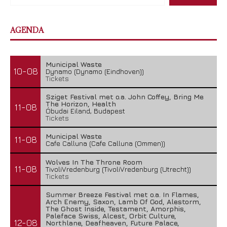
AGENDA
Municipal Waste
10-08
Dynamo (Dynamo (Eindhoven))
Tickets
Sziget Festival met o.a. John Coffey, Bring Me
The Horizon, Health
11-08
Óbudai Eiland, Budapest
Tickets
Municipal Waste
11-08
Cafe Calluna (Cafe Calluna (Ommen))
Wolves In The Throne Room
11-08
TivoliVredenburg (TivoliVredenburg (Utrecht))
Tickets
Summer Breeze Festival met o.a. In Flames,
Arch Enemy, Saxon, Lamb Of God, Alestorm,
The Ghost Inside, Testament, Amorphis,
Paleface Swiss, Alcest, Orbit Culture,
12-08
Northlane, Deafheaven, Future Palace,