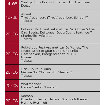
Zeeltje Rock Festival met o.a. Up The Irons
14-08
Deest
Alcest
18-08
TivoliVredenburg (TivoliVredenburg (Utrecht))
Tickets
Cabaret Vert Festival met o.a. Nick Cave & the
Bad Seeds, Deftones, Body Count feat. Ice-T
20-08
Charleville-Mézières
Tickets
Pukkelpop Festival met o.a. Deftones, The
Hives, Stick to your Guns, Chat Pile,
20-08
Deafheaven, Ploegendienst, dEUS
Hasselt
Tickets
Stick To Your Guns
20-08
Nieuwe Nor (Nieuwe Nor (Heerlen))
Tickets
Wolfmother
20-08
Hedon (Hedon (Zwolle))
Racoon
Openluchttheater Hertme (Openluchttheater
20-08
Hertme (Hertme))