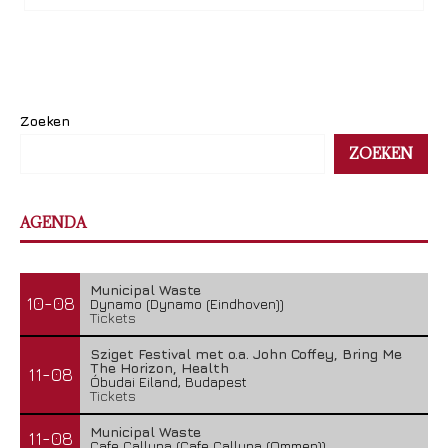
Zoeken
ZOEKEN
AGENDA
Municipal Waste
10-08
Dynamo (Dynamo (Eindhoven))
Tickets
Sziget Festival met o.a. John Coffey, Bring Me
The Horizon, Health
11-08
Óbudai Eiland, Budapest
Tickets
Municipal Waste
11-08
Cafe Calluna (Cafe Calluna (Ommen))