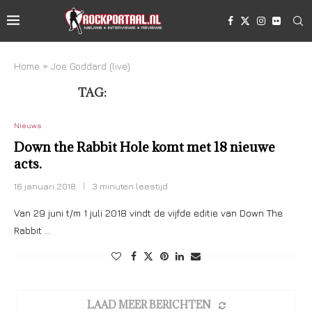
Home
»
Joe Goddard (live)
TAG:
JOE GODDARD (LIVE)
Nieuws
Down the Rabbit Hole komt met 18 nieuwe
acts.
16 januari 2018
3 minuten leestijd
Van 29 juni t/m 1 juli 2018 vindt de vijfde editie van Down The
Rabbit …
LAAD MEER BERICHTEN