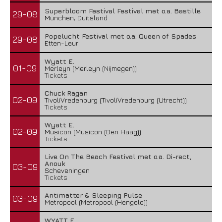
Superbloom Festival Festival met o.a. Bastille
29-08
Munchen, Duitsland
Popelucht Festival met o.a. Queen of Spades
29-08
Etten-Leur
Wyatt E.
01-09
Merleyn (Merleyn (Nijmegen))
Tickets
Chuck Ragan
02-09
TivoliVredenburg (TivoliVredenburg (Utrecht))
Tickets
Wyatt E.
02-09
Musicon (Musicon (Den Haag))
Tickets
Live On The Beach Festival met o.a. Di-rect,
Anouk
03-09
Scheveningen
Tickets
Antimatter & Sleeping Pulse
03-09
Metropool (Metropool (Hengelo))
WYATT E.