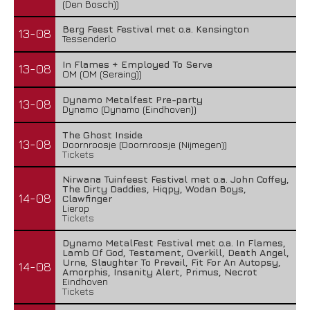
(Den Bosch))
Berg Feest Festival met o.a. Kensington
13-08
Tessenderlo
In Flames + Employed To Serve
13-08
OM (OM (Seraing))
Dynamo Metalfest Pre-party
13-08
Dynamo (Dynamo (Eindhoven))
The Ghost Inside
13-08
Doornroosje (Doornroosje (Nijmegen))
Tickets
Nirwana Tuinfeest Festival met o.a. John Coffey,
The Dirty Daddies, Hiqpy, Wodan Boys,
14-08
Clawfinger
Lierop
Tickets
Dynamo MetalFest Festival met o.a. In Flames,
Lamb Of God, Testament, Overkill, Death Angel,
Urne, Slaughter To Prevail, Fit For An Autopsy,
14-08
Amorphis, Insanity Alert, Primus, Necrot
Eindhoven
Tickets