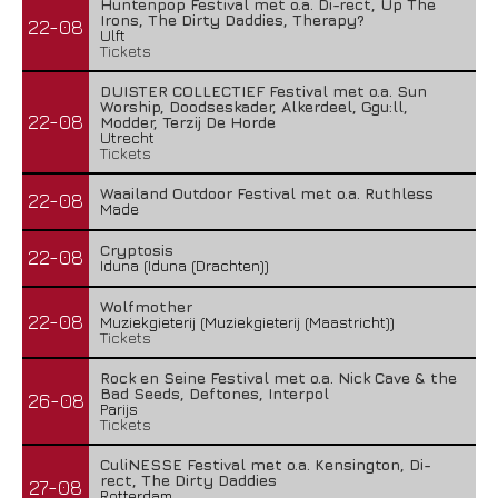
Huntenpop Festival met o.a. Di-rect, Up The
Irons, The Dirty Daddies, Therapy?
22-08
Ulft
Tickets
DUISTER COLLECTIEF Festival met o.a. Sun
Worship, Doodseskader, Alkerdeel, Ggu:ll,
22-08
Modder, Terzij De Horde
Utrecht
Tickets
Waailand Outdoor Festival met o.a. Ruthless
22-08
Made
Cryptosis
22-08
Iduna (Iduna (Drachten))
Wolfmother
22-08
Muziekgieterij (Muziekgieterij (Maastricht))
Tickets
Rock en Seine Festival met o.a. Nick Cave & the
Bad Seeds, Deftones, Interpol
26-08
Parijs
Tickets
CuliNESSE Festival met o.a. Kensington, Di-
rect, The Dirty Daddies
27-08
Rotterdam