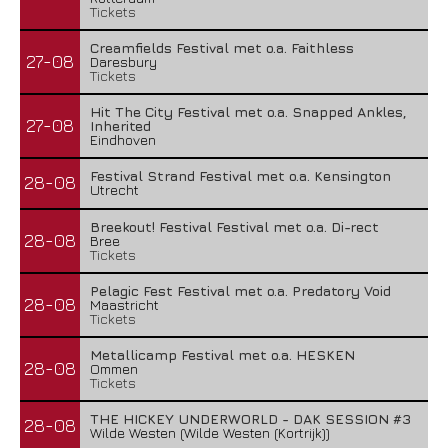
Tickets
Creamfields Festival met o.a. Faithless
27-08
Daresbury
Tickets
Hit The City Festival met o.a. Snapped Ankles,
27-08
Inherited
Eindhoven
Festival Strand Festival met o.a. Kensington
28-08
Utrecht
Breekout! Festival Festival met o.a. Di-rect
28-08
Bree
Tickets
Pelagic Fest Festival met o.a. Predatory Void
28-08
Maastricht
Tickets
Metallicamp Festival met o.a. HESKEN
28-08
Ommen
Tickets
THE HICKEY UNDERWORLD - DAK SESSION #3
28-08
Wilde Westen (Wilde Westen (Kortrijk))