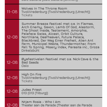
Wolves In The Throne Room
11-08
TivoliVredenburg (TivoliVredenburg (Utrecht))
Tickets
Summer Breeze Festival met o.a. In Flames,
Arch Enemy, Saxon, Lamb Of God, Alestorm,
The Ghost Inside, Testament, Amorphis,
Paleface Swiss, Alcest, Orbit Culture,
12-08
Northlane, Deafheaven, Future Palace,
Blackbraid, Der Weg Einer Freiheit, Alien Ant
Farm, Municipal Waste, Thundermother, From
Fall To Spring, Misery Index, Parasite inc., Groza
Dinkelsbühl
Øyafestivalen Festival met o.a. Nick Cave & the
12-08
Bad Seeds
Oslo
High On Fire
12-08
TivoliVredenburg (TivoliVredenburg (Utrecht))
Tickets
Judas Priest
12-08
013 (013 (Tilburg))
Ntjam Rosie - Who I Am
12-08
Theater aan de Parade (Theater aan de Parade