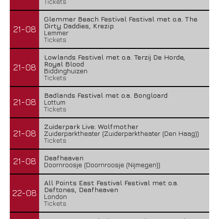
Tickets
Glemmer Beach Festival Festival met o.a. The
Dirty Daddies, Krezip
21-08
Lemmer
Tickets
Lowlands Festival met o.a. Terzij De Horde,
Royal Blood
21-08
Biddinghuizen
Tickets
Badlands Festival met o.a. Bongloard
21-08
Lottum
Tickets
Zuiderpark Live: Wolfmother
21-08
Zuiderparktheater (Zuiderparktheater (Den Haag))
Tickets
Deafheaven
21-08
Doornroosje (Doornroosje (Nijmegen))
All Points East Festival Festival met o.a.
Deftones, Deafheaven
22-08
London
Tickets