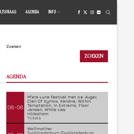
IJSVRAAG
AGENDA
INFO
Zoeken
ZOEKEN
AGENDA
M'era Luna Festival met o.a. Auger,
Clan Of Xymox, Xandria, Within
Temptation, In Extremo, Floor
08-08
Jansen, White Lies
Hildesheim
Tickets
Wolfmother
TivoliVredenburg (TivoliVredenburg