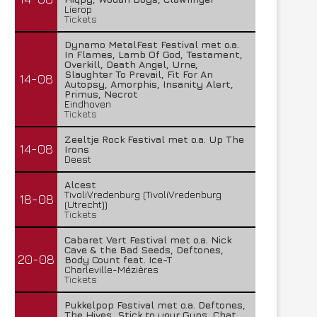
Lierop
Tickets
Dynamo MetalFest Festival met o.a.
In Flames, Lamb Of God, Testament,
Overkill, Death Angel, Urne,
Slaughter To Prevail, Fit For An
14-08
Autopsy, Amorphis, Insanity Alert,
Primus, Necrot
Eindhoven
Tickets
Zeeltje Rock Festival met o.a. Up The
14-08
Irons
Deest
Alcest
TivoliVredenburg (TivoliVredenburg
18-08
(Utrecht))
Tickets
Cabaret Vert Festival met o.a. Nick
Cave & the Bad Seeds, Deftones,
20-08
Body Count feat. Ice-T
Charleville-Mézières
Tickets
Pukkelpop Festival met o.a. Deftones,
The Hives, Stick to your Guns, Chat