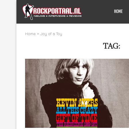
HOME
Home
»
Joy of a Toy
TAG:
J