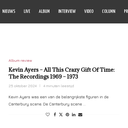
NIEUWS
LIVE
ALBUM
INTERVIEW
VIDEO
COLUMN
PR
OY OF A TOY
Album review
Kevin Ayers – All This Crazy Gift Of Time:
The Recordings 1969 – 1973
25 oktober 2024
4 minuten leestijd
Kevin Ayers was een van de belangrijkste figuren in de
Canterbury scene. De Canterbury scene …