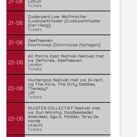
21-08
Lottum
Tickets
Zuiderpark Live: Wolfmother
Zuiderparktheater (Zuiderparktheater
21-08
(Den Haag))
Tickets
Deafheaven
21-08
Doornroosje (Doornroosje (Nijmegen))
All Points East Festival Festival met
o.a. Deftones, Deafheaven
22-08
London
Tickets
Huntenpop Festival met o.a. Di-rect,
Up The Irons, The Dirty Daddies,
22-08
Therapy?
Ulft
Tickets
DUISTER COLLECTIEF Festival met
o.a. Sun Worship, Doodseskader,
Alkerdeel, Ggu:ll, Modder, Terzij De
22-08
Horde
Utrecht
Tickets