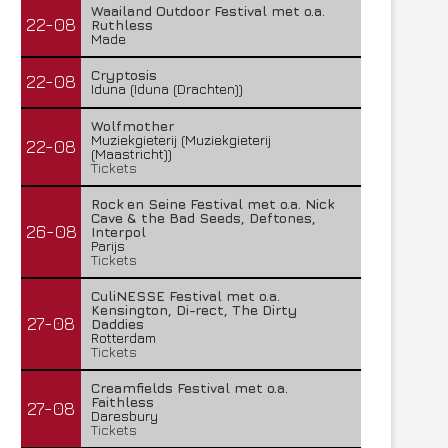
Waailand Outdoor Festival met o.a.
22-08
Ruthless
Made
Cryptosis
22-08
Iduna (Iduna (Drachten))
Wolfmother
Muziekgieterij (Muziekgieterij
22-08
(Maastricht))
Tickets
Rock en Seine Festival met o.a. Nick
Cave & the Bad Seeds, Deftones,
26-08
Interpol
Parijs
Tickets
CuliNESSE Festival met o.a.
Kensington, Di-rect, The Dirty
27-08
Daddies
Rotterdam
Tickets
Creamfields Festival met o.a.
Faithless
27-08
Daresbury
Tickets