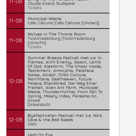
11-08
Óbudai Eiland, Budapest
Tickets
Municipal Waste
11-08
Cafe Calluna (Cafe Calluna (Ommen))
Wolves In The Throne Room
TivoliVredenburg (TivoliVredenburg
11-08
(Utrecht))
Tickets
Summer Breeze Festival met o.a. In
Flames, Arch Enemy, Saxon, Lamb
Of God, Alestorm, The Ghost Inside,
Testament, Amorphis, Paleface
Swiss, Alcest, Orbit Culture,
Northlane, Deafheaven, Future
12-08
Palace, Blackbraid, Der Weg Einer
Freiheit, Alien Ant Farm, Municipal
Waste, Thundermother, From Fall To
Spring, Misery Index, Parasite inc.,
Groza
Dinkelsbühl
Øyafestivalen Festival met o.a. Nick
12-08
Cave & the Bad Seeds
Oslo
High On Fire