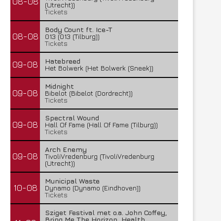
08-08
(Utrecht))
Tickets
Body Count ft. Ice-T
08-08
013 (013 (Tilburg))
Tickets
Hatebreed
09-08
Het Bolwerk (Het Bolwerk (Sneek))
Midnight
09-08
Bibelot (Bibelot (Dordrecht))
Tickets
Spectral Wound
09-08
Hall Of Fame (Hall Of Fame (Tilburg))
Tickets
Arch Enemy
09-08
TivoliVredenburg (TivoliVredenburg
(Utrecht))
Municipal Waste
10-08
Dynamo (Dynamo (Eindhoven))
Tickets
Sziget Festival met o.a. John Coffey,
Bring Me The Horizon, Health