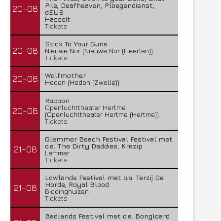
Pile, Deafheaven, Ploegendienst,
20-08
dEUS
Hasselt
Tickets
Stick To Your Guns
20-08
Nieuwe Nor (Nieuwe Nor (Heerlen))
Tickets
Wolfmother
20-08
Hedon (Hedon (Zwolle))
Racoon
Openluchttheater Hertme
20-08
(Openluchttheater Hertme (Hertme))
Tickets
Glemmer Beach Festival Festival met
o.a. The Dirty Daddies, Krezip
21-08
Lemmer
Tickets
Lowlands Festival met o.a. Terzij De
Horde, Royal Blood
21-08
Biddinghuizen
Tickets
Badlands Festival met o.a. Bongloard