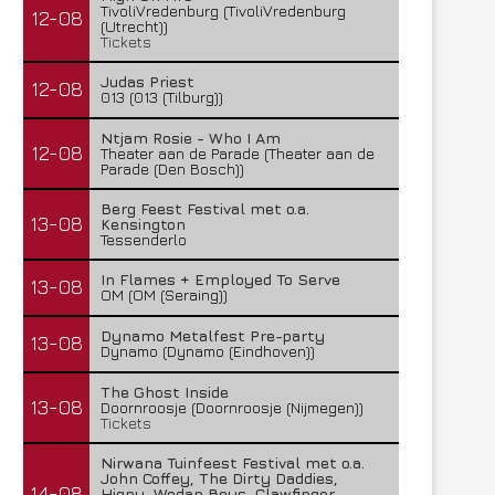
TivoliVredenburg (TivoliVredenburg
12-08
(Utrecht))
Tickets
Judas Priest
12-08
013 (013 (Tilburg))
Ntjam Rosie - Who I Am
12-08
Theater aan de Parade (Theater aan de
Parade (Den Bosch))
Berg Feest Festival met o.a.
13-08
Kensington
Tessenderlo
In Flames + Employed To Serve
13-08
OM (OM (Seraing))
Dynamo Metalfest Pre-party
13-08
Dynamo (Dynamo (Eindhoven))
The Ghost Inside
13-08
Doornroosje (Doornroosje (Nijmegen))
Tickets
Nirwana Tuinfeest Festival met o.a.
John Coffey, The Dirty Daddies,
14-08
Hiqpy, Wodan Boys, Clawfinger