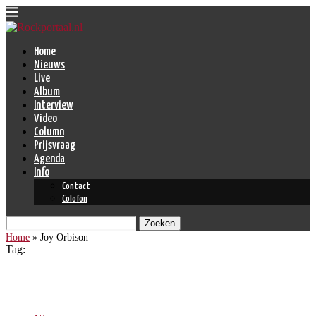
Home
Nieuws
Live
Album
Interview
Video
Column
Prijsvraag
Agenda
Info
Contact
Colofon
Zoeken
Home
»
Joy Orbison
Tag:
Joy Orbison