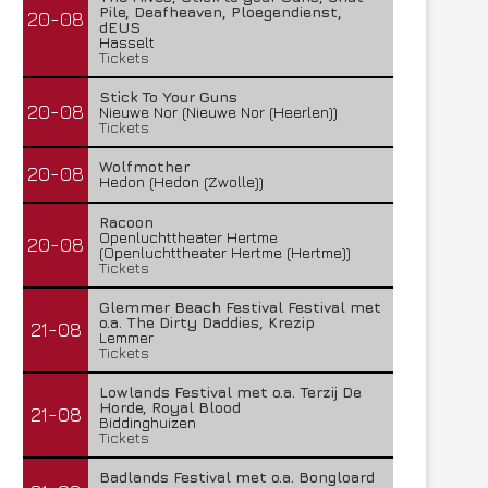
Pile, Deafheaven, Ploegendienst,
20-08
dEUS
Hasselt
Tickets
Stick To Your Guns
20-08
Nieuwe Nor (Nieuwe Nor (Heerlen))
Tickets
Wolfmother
20-08
Hedon (Hedon (Zwolle))
Racoon
Openluchttheater Hertme
20-08
(Openluchttheater Hertme (Hertme))
Tickets
Glemmer Beach Festival Festival met
o.a. The Dirty Daddies, Krezip
21-08
Lemmer
Tickets
Lowlands Festival met o.a. Terzij De
Horde, Royal Blood
21-08
Biddinghuizen
Tickets
Badlands Festival met o.a. Bongloard