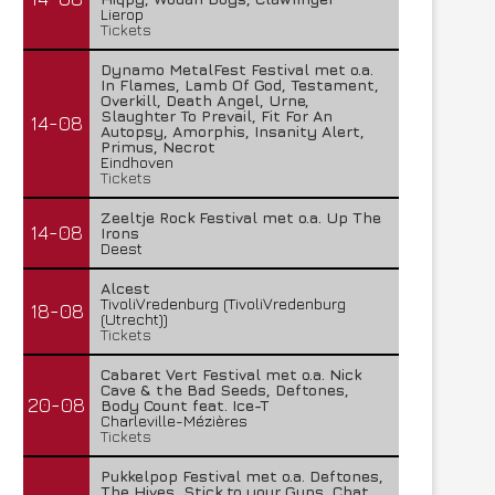
Lierop
Tickets
Dynamo MetalFest Festival met o.a.
In Flames, Lamb Of God, Testament,
Overkill, Death Angel, Urne,
Slaughter To Prevail, Fit For An
14-08
Autopsy, Amorphis, Insanity Alert,
Primus, Necrot
Eindhoven
Tickets
Zeeltje Rock Festival met o.a. Up The
14-08
Irons
Deest
Alcest
TivoliVredenburg (TivoliVredenburg
18-08
(Utrecht))
Tickets
Cabaret Vert Festival met o.a. Nick
Cave & the Bad Seeds, Deftones,
20-08
Body Count feat. Ice-T
Charleville-Mézières
Tickets
Pukkelpop Festival met o.a. Deftones,
The Hives, Stick to your Guns, Chat