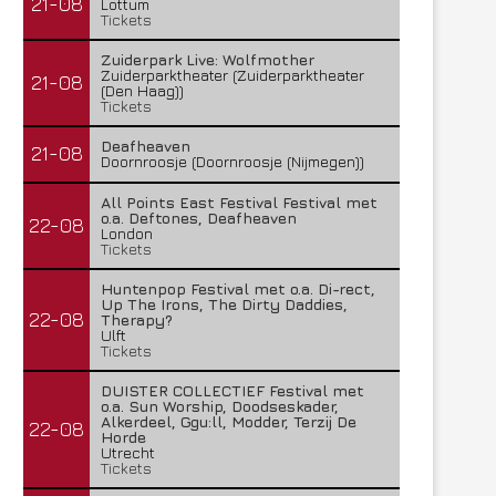
21-08
Lottum
Tickets
Zuiderpark Live: Wolfmother
Zuiderparktheater (Zuiderparktheater
21-08
(Den Haag))
Tickets
Deafheaven
21-08
Doornroosje (Doornroosje (Nijmegen))
All Points East Festival Festival met
o.a. Deftones, Deafheaven
22-08
London
Tickets
Huntenpop Festival met o.a. Di-rect,
Up The Irons, The Dirty Daddies,
22-08
Therapy?
Ulft
Tickets
DUISTER COLLECTIEF Festival met
o.a. Sun Worship, Doodseskader,
Alkerdeel, Ggu:ll, Modder, Terzij De
22-08
Horde
Utrecht
Tickets