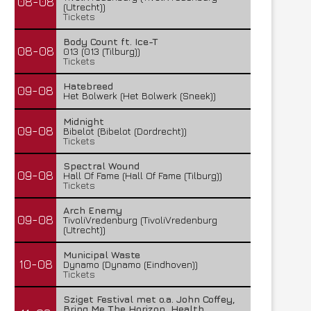
08-08
(Utrecht))
Tickets
Body Count ft. Ice-T
08-08
013 (013 (Tilburg))
Tickets
Hatebreed
09-08
Het Bolwerk (Het Bolwerk (Sneek))
Midnight
09-08
Bibelot (Bibelot (Dordrecht))
Tickets
Spectral Wound
09-08
Hall Of Fame (Hall Of Fame (Tilburg))
Tickets
Arch Enemy
09-08
TivoliVredenburg (TivoliVredenburg
(Utrecht))
Municipal Waste
10-08
Dynamo (Dynamo (Eindhoven))
Tickets
Sziget Festival met o.a. John Coffey,
Bring Me The Horizon, Health