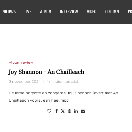
NIEUWS
LIVE
ALBUM
INTERVIEW
VIDEO
COLUMN
PR
OY SHANNON
Album review
Joy Shannon – An Chailleach
3 november 2024
1 minuten leestijd
De Ierse harpiste en zangeres Joy Shannon levert met An
Chailleach vooral een heel mooi …