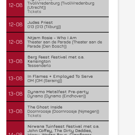
TivoliVredenburg (TivoliVredenburg
12-08
(Utrecht))
Tickets
Judas Priest
12-08
013 (013 (Tilburg))
Ntjam Rosie - Who I Am
12-08
Theater aan de Parade (Theater aan de
Parade (Den Bosch))
Berg Feest Festival met o.a.
13-08
Kensington
Tessenderlo
In Flames + Employed To Serve
13-08
OM (OM (Seraing))
Dynamo Metalfest Pre-party
13-08
Dynamo (Dynamo (Eindhoven))
The Ghost Inside
13-08
Doornroosje (Doornroosje (Nijmegen))
Tickets
Nirwana Tuinfeest Festival met o.a.
John Coffey, The Dirty Daddies,
14-08
Hiqpy, Wodan Boys, Clawfinger