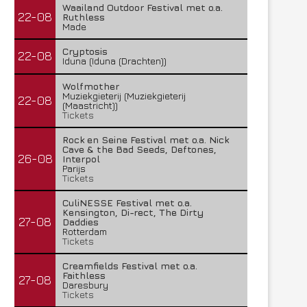
Waailand Outdoor Festival met o.a.
22-08
Ruthless
Made
Cryptosis
22-08
Iduna (Iduna (Drachten))
Wolfmother
Muziekgieterij (Muziekgieterij
22-08
(Maastricht))
Tickets
Rock en Seine Festival met o.a. Nick
Cave & the Bad Seeds, Deftones,
26-08
Interpol
Parijs
Tickets
CuliNESSE Festival met o.a.
Kensington, Di-rect, The Dirty
27-08
Daddies
Rotterdam
Tickets
Creamfields Festival met o.a.
Faithless
27-08
Daresbury
Tickets