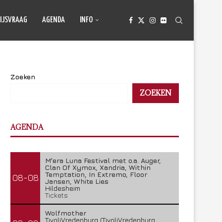
IJSVRAAG
AGENDA
INFO
Zoeken
ZOEKEN
AGENDA
M'era Luna Festival met o.a. Auger,
Clan Of Xymox, Xandria, Within
Temptation, In Extremo, Floor
08-08
Jansen, White Lies
Hildesheim
Tickets
Wolfmother
TivoliVredenburg (TivoliVredenburg