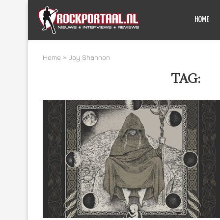
HOME
Home
»
Joy Shannon
TAG:
J