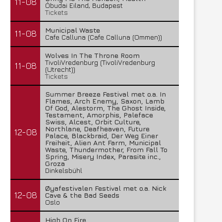
11-08
Óbudai Eiland, Budapest
Tickets
Municipal Waste
11-08
Cafe Calluna (Cafe Calluna (Ommen))
Wolves In The Throne Room
TivoliVredenburg (TivoliVredenburg
11-08
(Utrecht))
Tickets
Summer Breeze Festival met o.a. In
Flames, Arch Enemy, Saxon, Lamb
Of God, Alestorm, The Ghost Inside,
Testament, Amorphis, Paleface
Swiss, Alcest, Orbit Culture,
Northlane, Deafheaven, Future
12-08
Palace, Blackbraid, Der Weg Einer
Freiheit, Alien Ant Farm, Municipal
Waste, Thundermother, From Fall To
Spring, Misery Index, Parasite inc.,
Groza
Dinkelsbühl
Øyafestivalen Festival met o.a. Nick
12-08
Cave & the Bad Seeds
Oslo
High On Fire