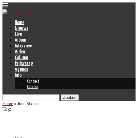
Home
Nieuws
Live
Album
Interview
Video
Column
Prijsvraag
Agenda
Info
Contact
Colofon
Zoeken
Home
»
June Sixteen
Tag:
June Sixteen