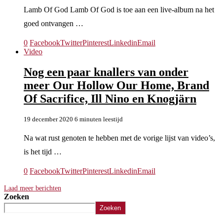
Lamb Of God Lamb Of God is toe aan een live-album na het
goed ontvangen …
0
Facebook
Twitter
Pinterest
Linkedin
Email
Video
Nog een paar knallers van onder
meer Our Hollow Our Home, Brand
Of Sacrifice, Ill Nino en Knogjärn
19 december 2020
6 minuten leestijd
Na wat rust genoten te hebben met de vorige lijst van video’s,
is het tijd …
0
Facebook
Twitter
Pinterest
Linkedin
Email
Laad meer berichten
Zoeken
Zoeken