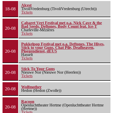
Alcest
18-08
TivoliVredenburg (TivoliVredenburg (Utrecht))
Tickets
Cabaret Vert Festival met o.a. Nick Cave & the
Bad Seeds, Deftones, Body Count feat. Ice-T
20-08
Charleville-Mézières
Tickets
Pukkelpop Festival met o.a. Deftones, The Hives,
Stick to your Guns, Chat Pile, Deafheaven,
20-08
Ploegendienst, dEUS
Hasselt
Tickets
Stick To Your Guns
20-08
Nieuwe Nor (Nieuwe Nor (Heerlen))
Tickets
Wolfmother
20-08
Hedon (Hedon (Zwolle))
Racoon
Openluchttheater Hertme (Openluchttheater Hertme
20-08
(Hertme))
Tickets