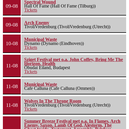
Spectral Wound
09-08
Hall Of Fame (Hall Of Fame (Tilburg))
Tickets
Arch Enemy
09-08
TivoliVredenburg (TivoliVredenburg (Utrecht))
Municipal Waste
10-08
Dynamo (Dynamo (Eindhoven))
Tickets
Sziget Festival met o.a. John Coffey, Bring Me The
Horizon, Health
11-08
Óbudai Eiland, Budapest
Tickets
Municipal Waste
11-08
Cafe Calluna (Cafe Calluna (Ommen))
Wolves In The Throne Room
11-08
TivoliVredenburg (TivoliVredenburg (Utrecht))
Tickets
Summer Breeze Festival met o.a. In Flames, Arch
Enemy, Saxon, Lamb Of God, Alestorm, The