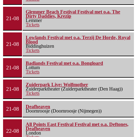
Glemmer Beach Festival Festival met o.a. The
Dirty Daddies, Krezip
21-08
Lemmer
Tickets
Lowlands Festival met o.a. Terzij De Horde, Royal
Blood
21-08
Biddinghuizen
Tickets
Badlands Festival met o.a. Bongloard
21-08
Lottum
Tickets
Zuiderpark Live: Wolfmother
21-08
Zuiderparktheater (Zuiderparktheater (Den Haag))
Tickets
Deafheaven
21-08
Doornroosje (Doornroosje (Nijmegen))
All Points East Festival Festival met o.a. Deftones,
Deafheaven
22-08
London