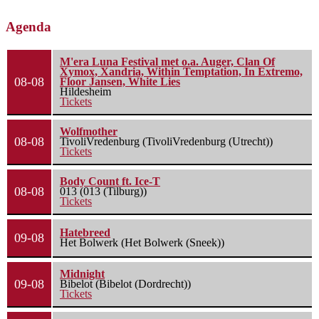
Agenda
M'era Luna Festival met o.a. Auger, Clan Of
Xymox, Xandria, Within Temptation, In Extremo,
08-08
Floor Jansen, White Lies
Hildesheim
Tickets
Wolfmother
08-08
TivoliVredenburg (TivoliVredenburg (Utrecht))
Tickets
Body Count ft. Ice-T
08-08
013 (013 (Tilburg))
Tickets
Hatebreed
09-08
Het Bolwerk (Het Bolwerk (Sneek))
Midnight
09-08
Bibelot (Bibelot (Dordrecht))
Tickets