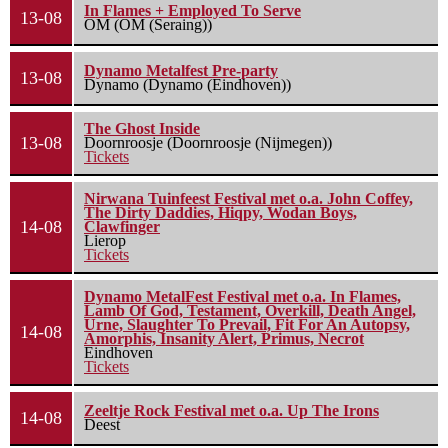
In Flames + Employed To Serve
13-08
OM (OM (Seraing))
Dynamo Metalfest Pre-party
13-08
Dynamo (Dynamo (Eindhoven))
The Ghost Inside
13-08
Doornroosje (Doornroosje (Nijmegen))
Tickets
Nirwana Tuinfeest Festival met o.a. John Coffey,
The Dirty Daddies, Hiqpy, Wodan Boys,
14-08
Clawfinger
Lierop
Tickets
Dynamo MetalFest Festival met o.a. In Flames,
Lamb Of God, Testament, Overkill, Death Angel,
Urne, Slaughter To Prevail, Fit For An Autopsy,
14-08
Amorphis, Insanity Alert, Primus, Necrot
Eindhoven
Tickets
Zeeltje Rock Festival met o.a. Up The Irons
14-08
Deest