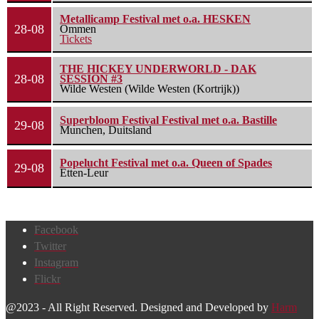
Metallicamp Festival met o.a. HESKEN
28-08
Ommen
Tickets
THE HICKEY UNDERWORLD - DAK
28-08
SESSION #3
Wilde Westen (Wilde Westen (Kortrijk))
Superbloom Festival Festival met o.a. Bastille
29-08
Munchen, Duitsland
Popelucht Festival met o.a. Queen of Spades
29-08
Etten-Leur
Facebook
Twitter
Instagram
Flickr
@2023 - All Right Reserved. Designed and Developed by
Harm