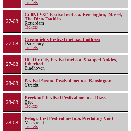
Tickets
CuliNESSE Festival met o.a. Kensington, Di-rect,
The Dirty Daddies
27-08
Rotterdam
Tickets
Creamfields Festival met o.a. Faithless
27-08
Daresbury
Tickets
Hit The City Festival met o.a. Snapped Ankles,
27-08
Inherited
Eindhoven
Festival Strand Festival met o.a. Kensington
28-08
Utrecht
Breekout! Festival Festival met o.a. Di-rect
28-08
Bree
Tickets
Pelagic Fest Festival met o.a. Predatory Void
28-08
Maastricht
Tickets