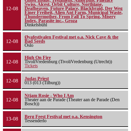
Ghost Inside, Testament, Amorphis, Paleface
Swiss, Alcest, Orbit Culture, Northlane,
12-08
Deafheaven, Future Palace, Blackbraid, Der Weg
Einer Freiheit, Alien Ant Farm, Municipal Waste,
Thundermother, From Fall To Spring, Misery
Index, Parasite inc., Groza
Dinkelsbühl
Øyafestivalen Festival met o.a. Nick Cave & the
12-08
Bad Seeds
Oslo
High On Fire
12-08
TivoliVredenburg (TivoliVredenburg (Utrecht))
Tickets
Judas Priest
12-08
013 (013 (Tilburg))
Ntjam Rosie - Who I Am
12-08
Theater aan de Parade (Theater aan de Parade (Den
Bosch))
Berg Feest Festival met o.a. Kensington
13-08
Tessenderlo