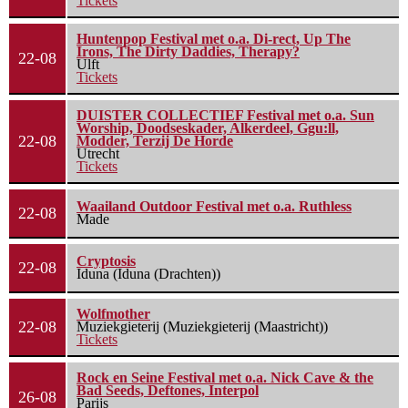
Tickets
Huntenpop Festival met o.a. Di-rect, Up The
Irons, The Dirty Daddies, Therapy?
22-08
Ulft
Tickets
DUISTER COLLECTIEF Festival met o.a. Sun
Worship, Doodseskader, Alkerdeel, Ggu:ll,
22-08
Modder, Terzij De Horde
Utrecht
Tickets
Waailand Outdoor Festival met o.a. Ruthless
22-08
Made
Cryptosis
22-08
Iduna (Iduna (Drachten))
Wolfmother
22-08
Muziekgieterij (Muziekgieterij (Maastricht))
Tickets
Rock en Seine Festival met o.a. Nick Cave & the
Bad Seeds, Deftones, Interpol
26-08
Parijs