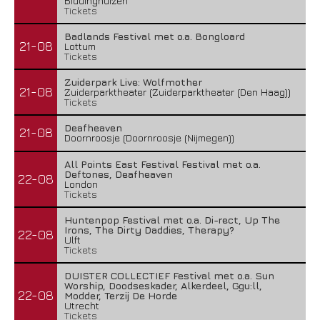
Biddinghuizen
Tickets
Badlands Festival met o.a. Bongloard
21-08
Lottum
Tickets
Zuiderpark Live: Wolfmother
21-08
Zuiderparktheater (Zuiderparktheater (Den Haag))
Tickets
Deafheaven
21-08
Doornroosje (Doornroosje (Nijmegen))
All Points East Festival Festival met o.a.
Deftones, Deafheaven
22-08
London
Tickets
Huntenpop Festival met o.a. Di-rect, Up The
Irons, The Dirty Daddies, Therapy?
22-08
Ulft
Tickets
DUISTER COLLECTIEF Festival met o.a. Sun
Worship, Doodseskader, Alkerdeel, Ggu:ll,
22-08
Modder, Terzij De Horde
Utrecht
Tickets