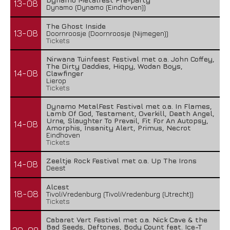
13-08
Dynamo (Dynamo (Eindhoven))
The Ghost Inside
13-08
Doornroosje (Doornroosje (Nijmegen))
Tickets
Nirwana Tuinfeest Festival met o.a. John Coffey,
The Dirty Daddies, Hiqpy, Wodan Boys,
14-08
Clawfinger
Lierop
Tickets
Dynamo MetalFest Festival met o.a. In Flames,
Lamb Of God, Testament, Overkill, Death Angel,
Urne, Slaughter To Prevail, Fit For An Autopsy,
14-08
Amorphis, Insanity Alert, Primus, Necrot
Eindhoven
Tickets
Zeeltje Rock Festival met o.a. Up The Irons
14-08
Deest
Alcest
18-08
TivoliVredenburg (TivoliVredenburg (Utrecht))
Tickets
Cabaret Vert Festival met o.a. Nick Cave & the
Bad Seeds, Deftones, Body Count feat. Ice-T