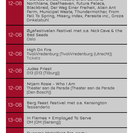
12-08
Northlane, Deafheaven, Future Palace,
Blackbraid, Der Weg Einer Freiheit, Alien Ant
Farm, Municipal Waste, Thundermother, From
Fall To Spring, Misery Index, Parasite inc., Groza
Dinkelsbühl
Øyafestivalen Festival met o.a. Nick Cave & the
12-08
Bad Seeds
Oslo
High On Fire
12-08
TivoliVredenburg (TivoliVredenburg (Utrecht))
Tickets
Judas Priest
12-08
013 (013 (Tilburg))
Ntjam Rosie - Who I Am
12-08
Theater aan de Parade (Theater aan de Parade
(Den Bosch))
Berg Feest Festival met o.a. Kensington
13-08
Tessenderlo
In Flames + Employed To Serve
13-08
OM (OM (Seraing))
Dynamo Metalfest Pre-party