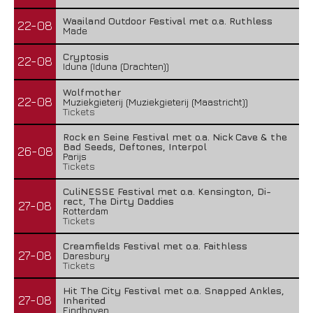
Waailand Outdoor Festival met o.a. Ruthless
22-08
Made
Cryptosis
22-08
Iduna (Iduna (Drachten))
Wolfmother
22-08
Muziekgieterij (Muziekgieterij (Maastricht))
Tickets
Rock en Seine Festival met o.a. Nick Cave & the
Bad Seeds, Deftones, Interpol
26-08
Parijs
Tickets
CuliNESSE Festival met o.a. Kensington, Di-
rect, The Dirty Daddies
27-08
Rotterdam
Tickets
Creamfields Festival met o.a. Faithless
27-08
Daresbury
Tickets
Hit The City Festival met o.a. Snapped Ankles,
27-08
Inherited
Eindhoven