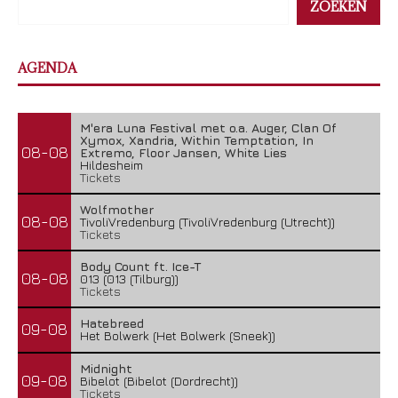
ZOEKEN
AGENDA
M'era Luna Festival met o.a. Auger, Clan Of
Xymox, Xandria, Within Temptation, In
08-08
Extremo, Floor Jansen, White Lies
Hildesheim
Tickets
Wolfmother
08-08
TivoliVredenburg (TivoliVredenburg (Utrecht))
Tickets
Body Count ft. Ice-T
08-08
013 (013 (Tilburg))
Tickets
Hatebreed
09-08
Het Bolwerk (Het Bolwerk (Sneek))
Midnight
09-08
Bibelot (Bibelot (Dordrecht))
Tickets