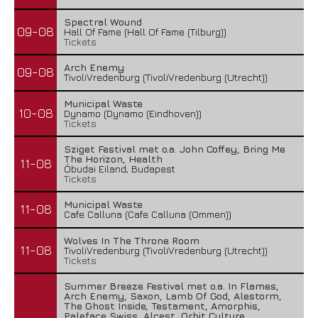
Spectral Wound
09-08
Hall Of Fame (Hall Of Fame (Tilburg))
Tickets
Arch Enemy
09-08
TivoliVredenburg (TivoliVredenburg (Utrecht))
Municipal Waste
10-08
Dynamo (Dynamo (Eindhoven))
Tickets
Sziget Festival met o.a. John Coffey, Bring Me
The Horizon, Health
11-08
Óbudai Eiland, Budapest
Tickets
Municipal Waste
11-08
Cafe Calluna (Cafe Calluna (Ommen))
Wolves In The Throne Room
11-08
TivoliVredenburg (TivoliVredenburg (Utrecht))
Tickets
Summer Breeze Festival met o.a. In Flames,
Arch Enemy, Saxon, Lamb Of God, Alestorm,
The Ghost Inside, Testament, Amorphis,
Paleface Swiss, Alcest, Orbit Culture,