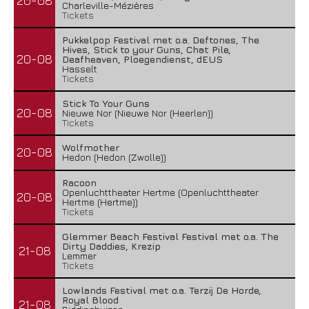
20-08
Charleville-Mézières
Tickets
Pukkelpop Festival met o.a. Deftones, The
Hives, Stick to your Guns, Chat Pile,
20-08
Deafheaven, Ploegendienst, dEUS
Hasselt
Tickets
Stick To Your Guns
20-08
Nieuwe Nor (Nieuwe Nor (Heerlen))
Tickets
Wolfmother
20-08
Hedon (Hedon (Zwolle))
Racoon
Openluchttheater Hertme (Openluchttheater
20-08
Hertme (Hertme))
Tickets
Glemmer Beach Festival Festival met o.a. The
Dirty Daddies, Krezip
21-08
Lemmer
Tickets
Lowlands Festival met o.a. Terzij De Horde,
Royal Blood
21-08