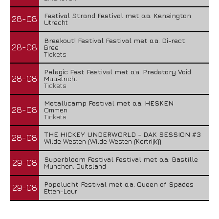
Festival Strand Festival met o.a. Kensington
28-08
Utrecht
Breekout! Festival Festival met o.a. Di-rect
28-08
Bree
Tickets
Pelagic Fest Festival met o.a. Predatory Void
28-08
Maastricht
Tickets
Metallicamp Festival met o.a. HESKEN
28-08
Ommen
Tickets
THE HICKEY UNDERWORLD - DAK SESSION #3
28-08
Wilde Westen (Wilde Westen (Kortrijk))
Superbloom Festival Festival met o.a. Bastille
29-08
Munchen, Duitsland
Popelucht Festival met o.a. Queen of Spades
29-08
Etten-Leur