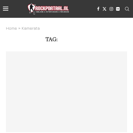
Home
»
Kamerata
TAG:
KAMERATA