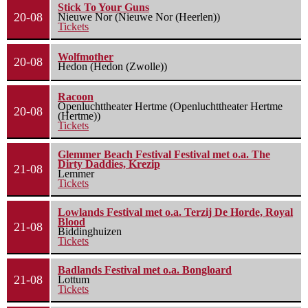
Stick To Your Guns
20-08
Nieuwe Nor (Nieuwe Nor (Heerlen))
Tickets
Wolfmother
20-08
Hedon (Hedon (Zwolle))
Racoon
Openluchttheater Hertme (Openluchttheater Hertme
20-08
(Hertme))
Tickets
Glemmer Beach Festival Festival met o.a. The
Dirty Daddies, Krezip
21-08
Lemmer
Tickets
Lowlands Festival met o.a. Terzij De Horde, Royal
Blood
21-08
Biddinghuizen
Tickets
Badlands Festival met o.a. Bongloard
21-08
Lottum
Tickets