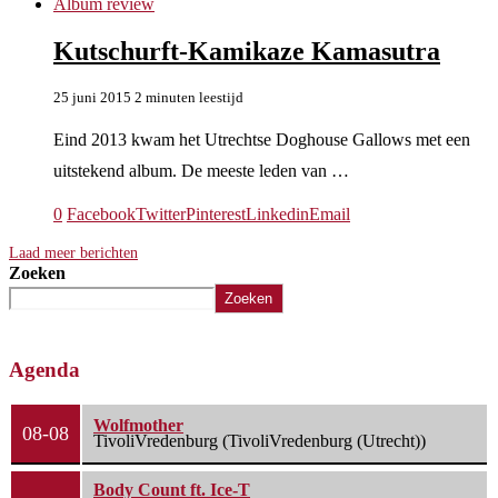
Album review
Kutschurft-Kamikaze Kamasutra
25 juni 2015
2 minuten leestijd
Eind 2013 kwam het Utrechtse Doghouse Gallows met een
uitstekend album. De meeste leden van …
0
Facebook
Twitter
Pinterest
Linkedin
Email
Laad meer berichten
Zoeken
Zoeken
Agenda
Wolfmother
08-08
TivoliVredenburg (TivoliVredenburg (Utrecht))
Body Count ft. Ice-T