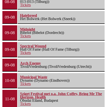
08-08
013 (013 (Tilburg))
Tickets
Hatebreed
09-08
Het Bolwerk (Het Bolwerk (Sneek))
Midnight
09-08
Bibelot (Bibelot (Dordrecht))
Tickets
Spectral Wound
09-08
Hall Of Fame (Hall Of Fame (Tilburg))
Tickets
Arch Enemy
09-08
TivoliVredenburg (TivoliVredenburg (Utrecht))
Municipal Waste
10-08
Dynamo (Dynamo (Eindhoven))
Tickets
Sziget Festival met o.a. John Coffey, Bring Me The
Horizon, Health
11-08
Óbudai Eiland, Budapest
Tickets