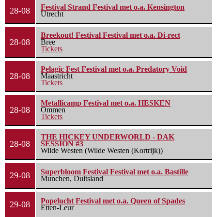
Festival Strand Festival met o.a. Kensington
28-08
Utrecht
Breekout! Festival Festival met o.a. Di-rect
28-08
Bree
Tickets
Pelagic Fest Festival met o.a. Predatory Void
28-08
Maastricht
Tickets
Metallicamp Festival met o.a. HESKEN
28-08
Ommen
Tickets
THE HICKEY UNDERWORLD - DAK
28-08
SESSION #3
Wilde Westen (Wilde Westen (Kortrijk))
Superbloom Festival Festival met o.a. Bastille
29-08
Munchen, Duitsland
Popelucht Festival met o.a. Queen of Spades
29-08
Etten-Leur