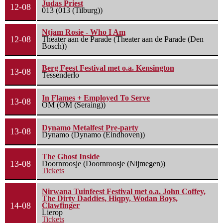
Judas Priest
12-08
013 (013 (Tilburg))
Ntjam Rosie - Who I Am
12-08
Theater aan de Parade (Theater aan de Parade (Den
Bosch))
Berg Feest Festival met o.a. Kensington
13-08
Tessenderlo
In Flames + Employed To Serve
13-08
OM (OM (Seraing))
Dynamo Metalfest Pre-party
13-08
Dynamo (Dynamo (Eindhoven))
The Ghost Inside
13-08
Doornroosje (Doornroosje (Nijmegen))
Tickets
Nirwana Tuinfeest Festival met o.a. John Coffey,
The Dirty Daddies, Hiqpy, Wodan Boys,
14-08
Clawfinger
Lierop
Tickets