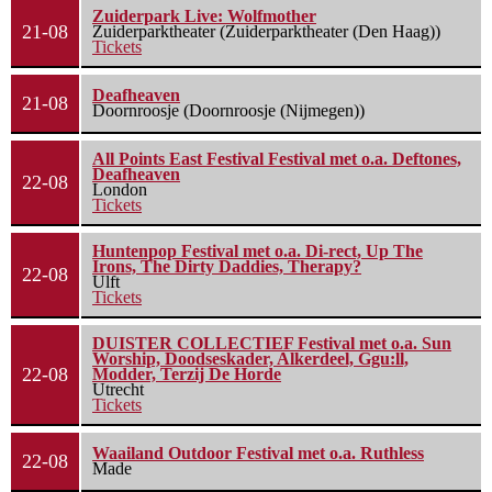
Zuiderpark Live: Wolfmother
21-08
Zuiderparktheater (Zuiderparktheater (Den Haag))
Tickets
Deafheaven
21-08
Doornroosje (Doornroosje (Nijmegen))
All Points East Festival Festival met o.a. Deftones,
Deafheaven
22-08
London
Tickets
Huntenpop Festival met o.a. Di-rect, Up The
Irons, The Dirty Daddies, Therapy?
22-08
Ulft
Tickets
DUISTER COLLECTIEF Festival met o.a. Sun
Worship, Doodseskader, Alkerdeel, Ggu:ll,
22-08
Modder, Terzij De Horde
Utrecht
Tickets
Waailand Outdoor Festival met o.a. Ruthless
22-08
Made