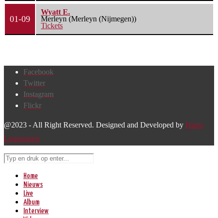
Wyatt E.
01-09
Merleyn (Merleyn (Nijmegen))
Tickets
Facebook
Twitter
Instagram
Flickr
@2023 - All Right Reserved. Designed and Developed by
Harm
Lourenssen
Home
Nieuws
Live
Album
Interview