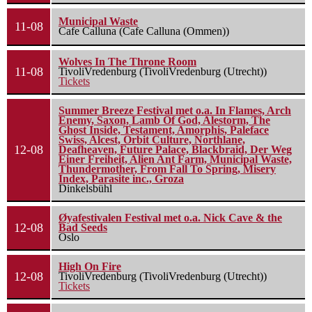
Municipal Waste
11-08
Cafe Calluna (Cafe Calluna (Ommen))
Wolves In The Throne Room
11-08
TivoliVredenburg (TivoliVredenburg (Utrecht))
Tickets
Summer Breeze Festival met o.a. In Flames, Arch
Enemy, Saxon, Lamb Of God, Alestorm, The
Ghost Inside, Testament, Amorphis, Paleface
Swiss, Alcest, Orbit Culture, Northlane,
12-08
Deafheaven, Future Palace, Blackbraid, Der Weg
Einer Freiheit, Alien Ant Farm, Municipal Waste,
Thundermother, From Fall To Spring, Misery
Index, Parasite inc., Groza
Dinkelsbühl
Øyafestivalen Festival met o.a. Nick Cave & the
12-08
Bad Seeds
Oslo
High On Fire
12-08
TivoliVredenburg (TivoliVredenburg (Utrecht))
Tickets