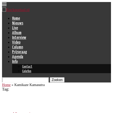
Home
Nieuws
Live
Album
Interview
Video
Column
Prijsvraag
Agenda
Info
Contact
Colofon
Zoeken
Home
»
Kamikaze Kamasutra
Tag:
Kamikaze Kamasutra