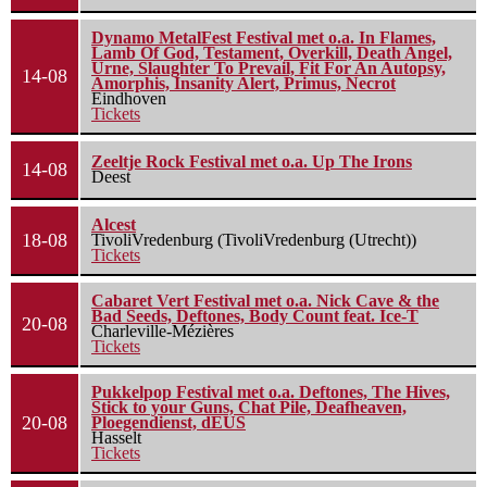
Dynamo MetalFest Festival met o.a. In Flames,
Lamb Of God, Testament, Overkill, Death Angel,
Urne, Slaughter To Prevail, Fit For An Autopsy,
14-08
Amorphis, Insanity Alert, Primus, Necrot
Eindhoven
Tickets
Zeeltje Rock Festival met o.a. Up The Irons
14-08
Deest
Alcest
18-08
TivoliVredenburg (TivoliVredenburg (Utrecht))
Tickets
Cabaret Vert Festival met o.a. Nick Cave & the
Bad Seeds, Deftones, Body Count feat. Ice-T
20-08
Charleville-Mézières
Tickets
Pukkelpop Festival met o.a. Deftones, The Hives,
Stick to your Guns, Chat Pile, Deafheaven,
20-08
Ploegendienst, dEUS
Hasselt
Tickets