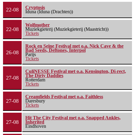
Cryptosis
22-08
Iduna (Iduna (Drachten))
Wolfmother
22-08
Muziekgieterij (Muziekgieterij (Maastricht))
Tickets
Rock en Seine Festival met o.a. Nick Cave & the
Bad Seeds, Deftones, Interpol
26-08
Parijs
Tickets
CuliNESSE Festival met o.a. Kensington, Di-rect,
The Dirty Daddies
27-08
Rotterdam
Tickets
Creamfields Festival met o.a. Faithless
27-08
Daresbury
Tickets
Hit The City Festival met o.a. Snapped Ankles,
27-08
Inherited
Eindhoven