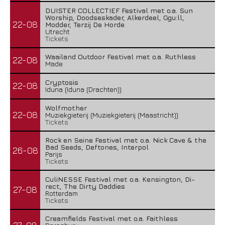
DUISTER COLLECTIEF Festival met o.a. Sun
Worship, Doodseskader, Alkerdeel, Ggu:ll,
22-08
Modder, Terzij De Horde
Utrecht
Tickets
Waailand Outdoor Festival met o.a. Ruthless
22-08
Made
Cryptosis
22-08
Iduna (Iduna (Drachten))
Wolfmother
22-08
Muziekgieterij (Muziekgieterij (Maastricht))
Tickets
Rock en Seine Festival met o.a. Nick Cave & the
Bad Seeds, Deftones, Interpol
26-08
Parijs
Tickets
CuliNESSE Festival met o.a. Kensington, Di-
rect, The Dirty Daddies
27-08
Rotterdam
Tickets
Creamfields Festival met o.a. Faithless