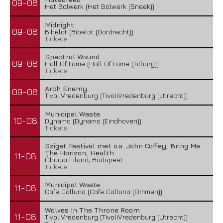
09-08
Het Bolwerk (Het Bolwerk (Sneek))
Midnight
09-08
Bibelot (Bibelot (Dordrecht))
Tickets
Spectral Wound
09-08
Hall Of Fame (Hall Of Fame (Tilburg))
Tickets
Arch Enemy
09-08
TivoliVredenburg (TivoliVredenburg (Utrecht))
Municipal Waste
10-08
Dynamo (Dynamo (Eindhoven))
Tickets
Sziget Festival met o.a. John Coffey, Bring Me
The Horizon, Health
11-08
Óbudai Eiland, Budapest
Tickets
Municipal Waste
11-08
Cafe Calluna (Cafe Calluna (Ommen))
Wolves In The Throne Room
11-08
TivoliVredenburg (TivoliVredenburg (Utrecht))