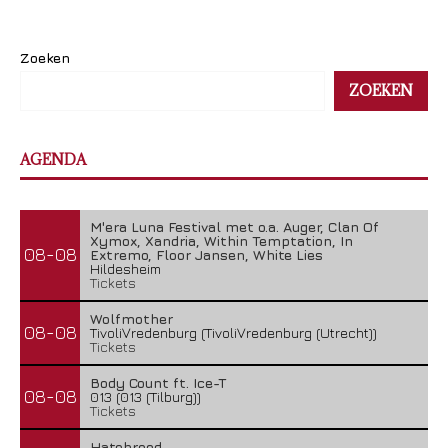
Zoeken
ZOEKEN
AGENDA
M'era Luna Festival met o.a. Auger, Clan Of
Xymox, Xandria, Within Temptation, In
08-08
Extremo, Floor Jansen, White Lies
Hildesheim
Tickets
Wolfmother
08-08
TivoliVredenburg (TivoliVredenburg (Utrecht))
Tickets
Body Count ft. Ice-T
08-08
013 (013 (Tilburg))
Tickets
Hatebreed