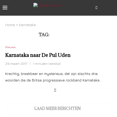
Home
»
karnataka
TAG:
KARNATAKA
Nieuws
Karnataka naar De Pul Uden
29 maart 2017
1 minuten leestijd
Krachtig, breekbaar en mysterieus, dat zijn slechts drie
woorden die de Britse progressieve rockband Karnataka …
LAAD MEER BERICHTEN