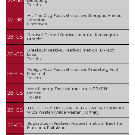
27-08
Daresbury
Tickets
Hit The City Festival met o.a. Snapped Ankles,
27-08
Inherited
Eindhoven
Festival Strand Festival met o.a. Kensington
28-08
Utrecht
Breekout! Festival Festival met o.a. Di-rect
28-08
Bree
Tickets
Pelagic Fest Festival met o.a. Predatory Void
28-08
Maastricht
Tickets
Metallicamp Festival met o.a. HESKEN
28-08
Ommen
Tickets
THE HICKEY UNDERWORLD - DAK SESSION #3
28-08
Wilde Westen (Wilde Westen (Kortrijk))
Superbloom Festival Festival met o.a. Bastille
29-08
Munchen, Duitsland