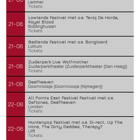
Lemmer
Tickets
Lowlands Festival met o.a. Terzij De Horde,
Royal Blood
21-08
Biddinghuizen
Tickets
Badlands Festival met o.a. Bongloard
21-08
Lottum
Tickets
Zuiderpark Live: Wolfmother
21-08
Zuiderparktheater (Zuiderparktheater (Den Haag))
Tickets
Deafheaven
21-08
Doornroosje (Doornroosje (Nijmegen))
All Points East Festival Festival met o.a.
Deftones, Deafheaven
22-08
London
Tickets
Huntenpop Festival met o.a. Di-rect, Up The
Irons, The Dirty Daddies, Therapy?
22-08
Ulft
Tickets