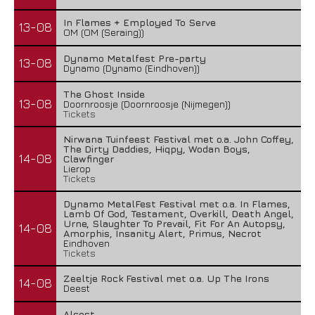
In Flames + Employed To Serve
13-08
OM (OM (Seraing))
Dynamo Metalfest Pre-party
13-08
Dynamo (Dynamo (Eindhoven))
The Ghost Inside
13-08
Doornroosje (Doornroosje (Nijmegen))
Tickets
Nirwana Tuinfeest Festival met o.a. John Coffey,
The Dirty Daddies, Hiqpy, Wodan Boys,
14-08
Clawfinger
Lierop
Tickets
Dynamo MetalFest Festival met o.a. In Flames,
Lamb Of God, Testament, Overkill, Death Angel,
Urne, Slaughter To Prevail, Fit For An Autopsy,
14-08
Amorphis, Insanity Alert, Primus, Necrot
Eindhoven
Tickets
Zeeltje Rock Festival met o.a. Up The Irons
14-08
Deest
Alcest