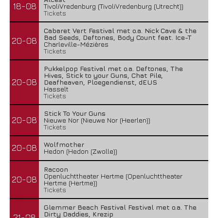
18-08
TivoliVredenburg (TivoliVredenburg (Utrecht))
Tickets
Cabaret Vert Festival met o.a. Nick Cave & the
Bad Seeds, Deftones, Body Count feat. Ice-T
20-08
Charleville-Mézières
Tickets
Pukkelpop Festival met o.a. Deftones, The
Hives, Stick to your Guns, Chat Pile,
20-08
Deafheaven, Ploegendienst, dEUS
Hasselt
Tickets
Stick To Your Guns
20-08
Nieuwe Nor (Nieuwe Nor (Heerlen))
Tickets
Wolfmother
20-08
Hedon (Hedon (Zwolle))
Racoon
Openluchttheater Hertme (Openluchttheater
20-08
Hertme (Hertme))
Tickets
Glemmer Beach Festival Festival met o.a. The
Dirty Daddies, Krezip
21-08