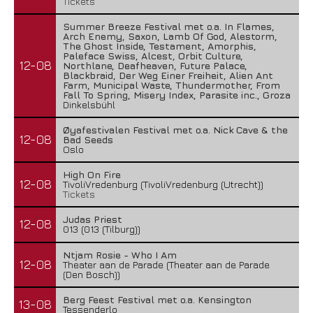
Tickets
Summer Breeze Festival met o.a. In Flames,
Arch Enemy, Saxon, Lamb Of God, Alestorm,
The Ghost Inside, Testament, Amorphis,
Paleface Swiss, Alcest, Orbit Culture,
12-08
Northlane, Deafheaven, Future Palace,
Blackbraid, Der Weg Einer Freiheit, Alien Ant
Farm, Municipal Waste, Thundermother, From
Fall To Spring, Misery Index, Parasite inc., Groza
Dinkelsbühl
Øyafestivalen Festival met o.a. Nick Cave & the
12-08
Bad Seeds
Oslo
High On Fire
12-08
TivoliVredenburg (TivoliVredenburg (Utrecht))
Tickets
Judas Priest
12-08
013 (013 (Tilburg))
Ntjam Rosie - Who I Am
12-08
Theater aan de Parade (Theater aan de Parade
(Den Bosch))
Berg Feest Festival met o.a. Kensington
13-08
Tessenderlo