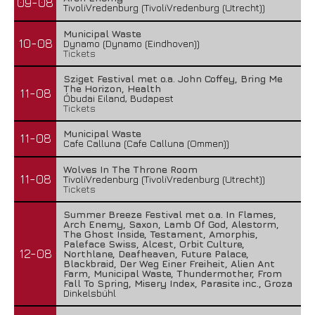
09-08
TivoliVredenburg (TivoliVredenburg (Utrecht))
Municipal Waste
10-08
Dynamo (Dynamo (Eindhoven))
Tickets
Sziget Festival met o.a. John Coffey, Bring Me
The Horizon, Health
11-08
Óbudai Eiland, Budapest
Tickets
Municipal Waste
11-08
Cafe Calluna (Cafe Calluna (Ommen))
Wolves In The Throne Room
11-08
TivoliVredenburg (TivoliVredenburg (Utrecht))
Tickets
Summer Breeze Festival met o.a. In Flames,
Arch Enemy, Saxon, Lamb Of God, Alestorm,
The Ghost Inside, Testament, Amorphis,
Paleface Swiss, Alcest, Orbit Culture,
12-08
Northlane, Deafheaven, Future Palace,
Blackbraid, Der Weg Einer Freiheit, Alien Ant
Farm, Municipal Waste, Thundermother, From
Fall To Spring, Misery Index, Parasite inc., Groza
Dinkelsbühl