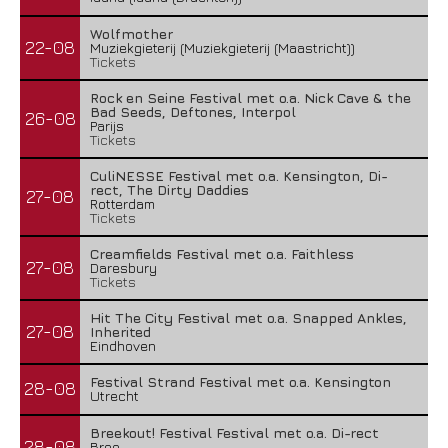
Wolfmother
22-08
Muziekgieterij (Muziekgieterij (Maastricht))
Tickets
Rock en Seine Festival met o.a. Nick Cave & the
Bad Seeds, Deftones, Interpol
26-08
Parijs
Tickets
CuliNESSE Festival met o.a. Kensington, Di-
rect, The Dirty Daddies
27-08
Rotterdam
Tickets
Creamfields Festival met o.a. Faithless
27-08
Daresbury
Tickets
Hit The City Festival met o.a. Snapped Ankles,
27-08
Inherited
Eindhoven
Festival Strand Festival met o.a. Kensington
28-08
Utrecht
Breekout! Festival Festival met o.a. Di-rect
28-08
Bree