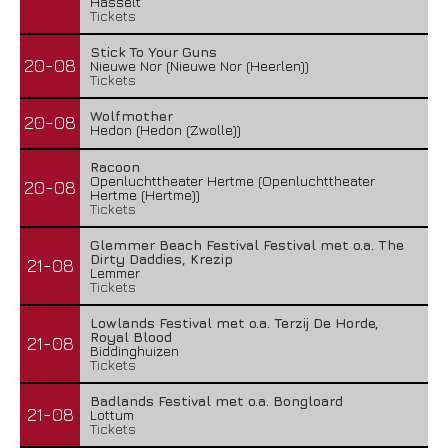
Hasselt
Tickets
Stick To Your Guns
20-08
Nieuwe Nor (Nieuwe Nor (Heerlen))
Tickets
Wolfmother
20-08
Hedon (Hedon (Zwolle))
Racoon
Openluchttheater Hertme (Openluchttheater
20-08
Hertme (Hertme))
Tickets
Glemmer Beach Festival Festival met o.a. The
Dirty Daddies, Krezip
21-08
Lemmer
Tickets
Lowlands Festival met o.a. Terzij De Horde,
Royal Blood
21-08
Biddinghuizen
Tickets
Badlands Festival met o.a. Bongloard
21-08
Lottum
Tickets