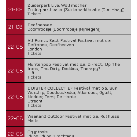
Zuiderpark Live: Wolfmother
21-08
Zuiderparktheater (Zuiderparktheater (Den Haag))
Tickets
Deafheaven
21-08
Doornroosje (Doornroosje (Nijmegen))
All Points East Festival Festival met o.a.
Deftones, Deafheaven
22-08
London
Tickets
Huntenpop Festival met o.a. Di-rect, Up The
Irons, The Dirty Daddies, Therapy?
22-08
Ulft
Tickets
DUISTER COLLECTIEF Festival met o.a. Sun
Worship, Doodseskader, Alkerdeel, Ggu:ll,
22-08
Modder, Terzij De Horde
Utrecht
Tickets
Waailand Outdoor Festival met o.a. Ruthless
22-08
Made
Cryptosis
22-08
Iduna (Iduna (Drachten))