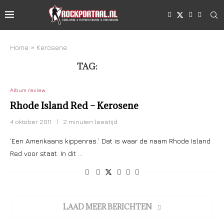
Home
»
Kerosene
TAG:
KEROSENE
Album review
Rhode Island Red – Kerosene
4 oktober 2011
2 minuten leestijd
‘Een Amerikaans kippenras.’ Dat is waar de naam Rhode Island
Red voor staat. In dit …
LAAD MEER BERICHTEN