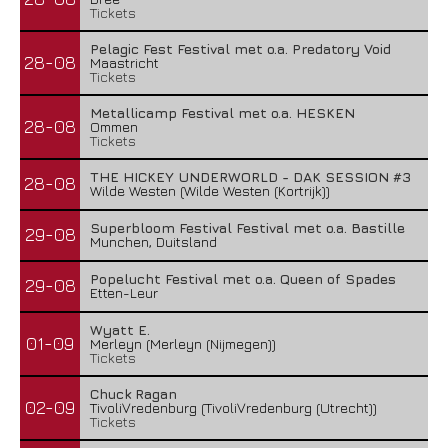
Tickets
Pelagic Fest Festival met o.a. Predatory Void
28-08
Maastricht
Tickets
Metallicamp Festival met o.a. HESKEN
28-08
Ommen
Tickets
THE HICKEY UNDERWORLD - DAK SESSION #3
28-08
Wilde Westen (Wilde Westen (Kortrijk))
Superbloom Festival Festival met o.a. Bastille
29-08
Munchen, Duitsland
Popelucht Festival met o.a. Queen of Spades
29-08
Etten-Leur
Wyatt E.
01-09
Merleyn (Merleyn (Nijmegen))
Tickets
Chuck Ragan
02-09
TivoliVredenburg (TivoliVredenburg (Utrecht))
Tickets