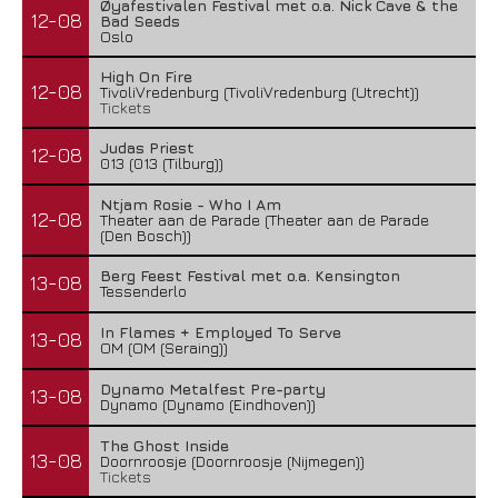
Øyafestivalen Festival met o.a. Nick Cave & the
12-08
Bad Seeds
Oslo
High On Fire
12-08
TivoliVredenburg (TivoliVredenburg (Utrecht))
Tickets
Judas Priest
12-08
013 (013 (Tilburg))
Ntjam Rosie - Who I Am
12-08
Theater aan de Parade (Theater aan de Parade
(Den Bosch))
Berg Feest Festival met o.a. Kensington
13-08
Tessenderlo
In Flames + Employed To Serve
13-08
OM (OM (Seraing))
Dynamo Metalfest Pre-party
13-08
Dynamo (Dynamo (Eindhoven))
The Ghost Inside
13-08
Doornroosje (Doornroosje (Nijmegen))
Tickets