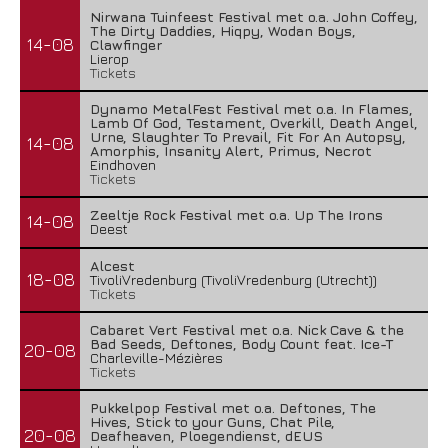
Nirwana Tuinfeest Festival met o.a. John Coffey,
The Dirty Daddies, Hiqpy, Wodan Boys,
14-08
Clawfinger
Lierop
Tickets
Dynamo MetalFest Festival met o.a. In Flames,
Lamb Of God, Testament, Overkill, Death Angel,
Urne, Slaughter To Prevail, Fit For An Autopsy,
14-08
Amorphis, Insanity Alert, Primus, Necrot
Eindhoven
Tickets
Zeeltje Rock Festival met o.a. Up The Irons
14-08
Deest
Alcest
18-08
TivoliVredenburg (TivoliVredenburg (Utrecht))
Tickets
Cabaret Vert Festival met o.a. Nick Cave & the
Bad Seeds, Deftones, Body Count feat. Ice-T
20-08
Charleville-Mézières
Tickets
Pukkelpop Festival met o.a. Deftones, The
Hives, Stick to your Guns, Chat Pile,
20-08
Deafheaven, Ploegendienst, dEUS