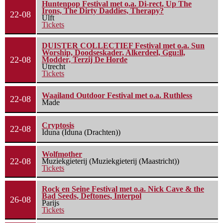
Huntenpop Festival met o.a. Di-rect, Up The
Irons, The Dirty Daddies, Therapy?
22-08
Ulft
Tickets
DUISTER COLLECTIEF Festival met o.a. Sun
Worship, Doodseskader, Alkerdeel, Ggu:ll,
22-08
Modder, Terzij De Horde
Utrecht
Tickets
Waailand Outdoor Festival met o.a. Ruthless
22-08
Made
Cryptosis
22-08
Iduna (Iduna (Drachten))
Wolfmother
22-08
Muziekgieterij (Muziekgieterij (Maastricht))
Tickets
Rock en Seine Festival met o.a. Nick Cave & the
Bad Seeds, Deftones, Interpol
26-08
Parijs
Tickets