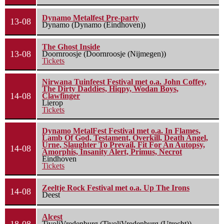
Dynamo Metalfest Pre-party
13-08
Dynamo (Dynamo (Eindhoven))
The Ghost Inside
13-08
Doornroosje (Doornroosje (Nijmegen))
Tickets
Nirwana Tuinfeest Festival met o.a. John Coffey,
The Dirty Daddies, Hiqpy, Wodan Boys,
14-08
Clawfinger
Lierop
Tickets
Dynamo MetalFest Festival met o.a. In Flames,
Lamb Of God, Testament, Overkill, Death Angel,
Urne, Slaughter To Prevail, Fit For An Autopsy,
14-08
Amorphis, Insanity Alert, Primus, Necrot
Eindhoven
Tickets
Zeeltje Rock Festival met o.a. Up The Irons
14-08
Deest
Alcest
TivoliVredenburg (TivoliVredenburg (Utrecht))