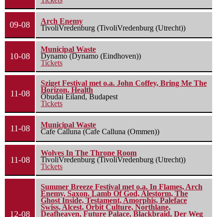
Arch Enemy
09-08
TivoliVredenburg (TivoliVredenburg (Utrecht))
Municipal Waste
10-08
Dynamo (Dynamo (Eindhoven))
Tickets
Sziget Festival met o.a. John Coffey, Bring Me The
Horizon, Health
11-08
Óbudai Eiland, Budapest
Tickets
Municipal Waste
11-08
Cafe Calluna (Cafe Calluna (Ommen))
Wolves In The Throne Room
11-08
TivoliVredenburg (TivoliVredenburg (Utrecht))
Tickets
Summer Breeze Festival met o.a. In Flames, Arch
Enemy, Saxon, Lamb Of God, Alestorm, The
Ghost Inside, Testament, Amorphis, Paleface
Swiss, Alcest, Orbit Culture, Northlane,
12-08
Deafheaven, Future Palace, Blackbraid, Der Weg