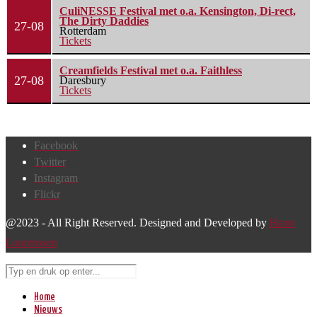
CuliNESSE Festival met o.a. Kensington, Di-rect,
The Dirty Daddies
27-08
Rotterdam
Tickets
Creamfields Festival met o.a. Faithless
27-08
Daresbury
Tickets
Facebook
Twitter
Instagram
Flickr
@2023 - All Right Reserved. Designed and Developed by
Harm
Lourenssen
Home
Nieuws