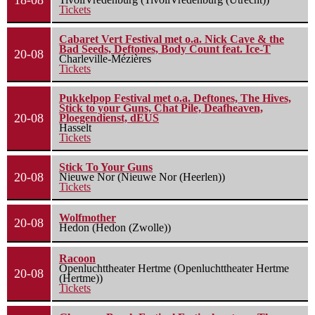
18-08
Tickets
Cabaret Vert Festival met o.a. Nick Cave & the
Bad Seeds, Deftones, Body Count feat. Ice-T
20-08
Charleville-Mézières
Tickets
Pukkelpop Festival met o.a. Deftones, The Hives,
Stick to your Guns, Chat Pile, Deafheaven,
20-08
Ploegendienst, dEUS
Hasselt
Tickets
Stick To Your Guns
20-08
Nieuwe Nor (Nieuwe Nor (Heerlen))
Tickets
Wolfmother
20-08
Hedon (Hedon (Zwolle))
Racoon
Openluchttheater Hertme (Openluchttheater Hertme
20-08
(Hertme))
Tickets