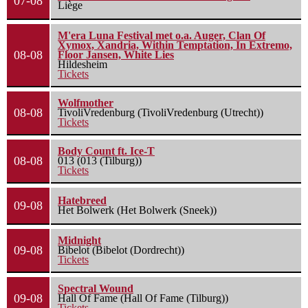
07-08
Liège
M'era Luna Festival met o.a. Auger, Clan Of
Xymox, Xandria, Within Temptation, In Extremo,
08-08
Floor Jansen, White Lies
Hildesheim
Tickets
Wolfmother
08-08
TivoliVredenburg (TivoliVredenburg (Utrecht))
Tickets
Body Count ft. Ice-T
08-08
013 (013 (Tilburg))
Tickets
Hatebreed
09-08
Het Bolwerk (Het Bolwerk (Sneek))
Midnight
09-08
Bibelot (Bibelot (Dordrecht))
Tickets
Spectral Wound
09-08
Hall Of Fame (Hall Of Fame (Tilburg))
Tickets