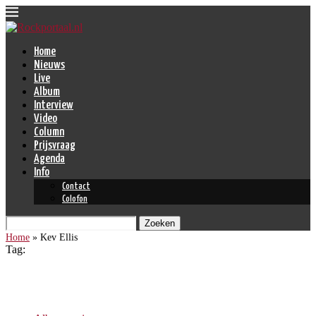
Home
Nieuws
Live
Album
Interview
Video
Column
Prijsvraag
Agenda
Info
Contact
Colofon
Zoeken
Home
»
Kev Ellis
Tag:
Kev Ellis