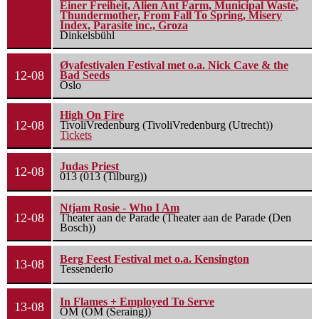
Einer Freiheit, Alien Ant Farm, Municipal Waste,
Thundermother, From Fall To Spring, Misery
Index, Parasite inc., Groza
Dinkelsbühl
Øyafestivalen Festival met o.a. Nick Cave & the
12-08
Bad Seeds
Oslo
High On Fire
12-08
TivoliVredenburg (TivoliVredenburg (Utrecht))
Tickets
Judas Priest
12-08
013 (013 (Tilburg))
Ntjam Rosie - Who I Am
12-08
Theater aan de Parade (Theater aan de Parade (Den
Bosch))
Berg Feest Festival met o.a. Kensington
13-08
Tessenderlo
In Flames + Employed To Serve
13-08
OM (OM (Seraing))