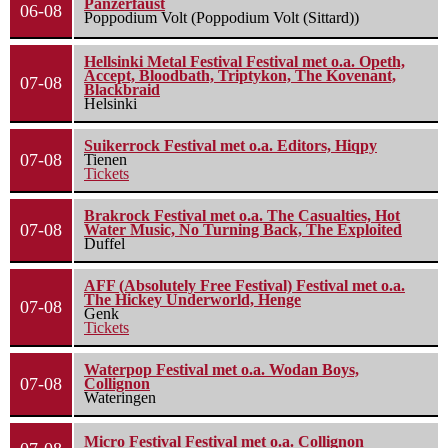
Panzerfaust
06-08
Poppodium Volt (Poppodium Volt (Sittard))
Hellsinki Metal Festival Festival met o.a. Opeth,
Accept, Bloodbath, Triptykon, The Kovenant,
07-08
Blackbraid
Helsinki
Suikerrock Festival met o.a. Editors, Hiqpy
07-08
Tienen
Tickets
Brakrock Festival met o.a. The Casualties, Hot
07-08
Water Music, No Turning Back, The Exploited
Duffel
AFF (Absolutely Free Festival) Festival met o.a.
The Hickey Underworld, Henge
07-08
Genk
Tickets
Waterpop Festival met o.a. Wodan Boys,
07-08
Collignon
Wateringen
Micro Festival Festival met o.a. Collignon