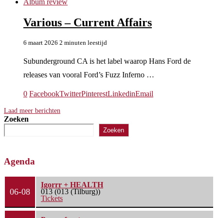
Album review
Various – Current Affairs
6 maart 2026
2 minuten leestijd
Subunderground CA is het label waarop Hans Ford de
releases van vooral Ford’s Fuzz Inferno …
0
Facebook
Twitter
Pinterest
Linkedin
Email
Laad meer berichten
Zoeken
Zoeken
Agenda
Igorrr + HEALTH
06-08
013 (013 (Tilburg))
Tickets