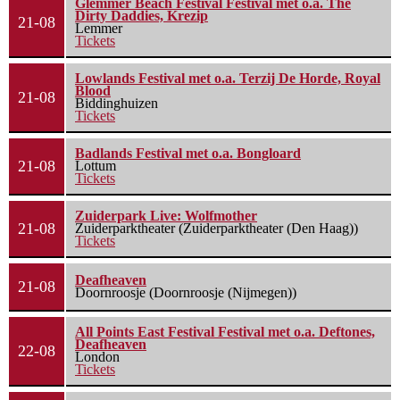
Glemmer Beach Festival Festival met o.a. The
Dirty Daddies, Krezip
21-08
Lemmer
Tickets
Lowlands Festival met o.a. Terzij De Horde, Royal
Blood
21-08
Biddinghuizen
Tickets
Badlands Festival met o.a. Bongloard
21-08
Lottum
Tickets
Zuiderpark Live: Wolfmother
21-08
Zuiderparktheater (Zuiderparktheater (Den Haag))
Tickets
Deafheaven
21-08
Doornroosje (Doornroosje (Nijmegen))
All Points East Festival Festival met o.a. Deftones,
Deafheaven
22-08
London
Tickets