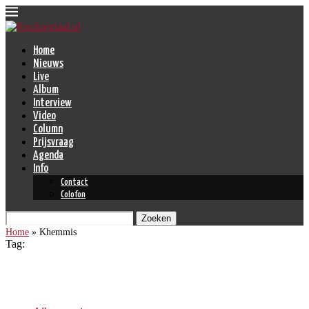
Home
Nieuws
Live
Album
Interview
Video
Column
Prijsvraag
Agenda
Info
Contact
Colofon
Zoeken
Home
»
Khemmis
Tag:
Khemmis