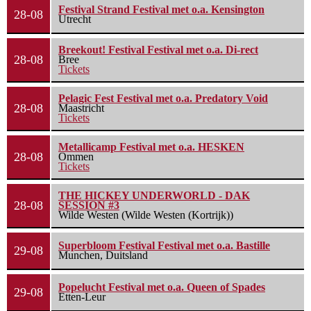
Festival Strand Festival met o.a. Kensington
28-08
Utrecht
Breekout! Festival Festival met o.a. Di-rect
28-08
Bree
Tickets
Pelagic Fest Festival met o.a. Predatory Void
28-08
Maastricht
Tickets
Metallicamp Festival met o.a. HESKEN
28-08
Ommen
Tickets
THE HICKEY UNDERWORLD - DAK
28-08
SESSION #3
Wilde Westen (Wilde Westen (Kortrijk))
Superbloom Festival Festival met o.a. Bastille
29-08
Munchen, Duitsland
Popelucht Festival met o.a. Queen of Spades
29-08
Etten-Leur