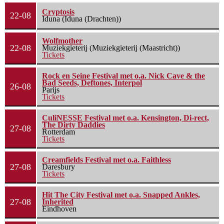
Cryptosis
22-08
Iduna (Iduna (Drachten))
Wolfmother
22-08
Muziekgieterij (Muziekgieterij (Maastricht))
Tickets
Rock en Seine Festival met o.a. Nick Cave & the
Bad Seeds, Deftones, Interpol
26-08
Parijs
Tickets
CuliNESSE Festival met o.a. Kensington, Di-rect,
The Dirty Daddies
27-08
Rotterdam
Tickets
Creamfields Festival met o.a. Faithless
27-08
Daresbury
Tickets
Hit The City Festival met o.a. Snapped Ankles,
27-08
Inherited
Eindhoven