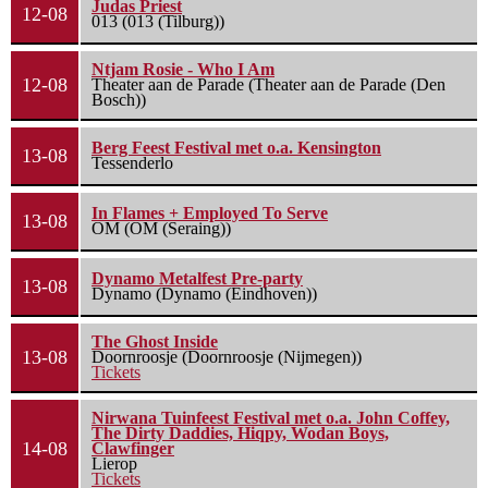
Judas Priest
12-08
013 (013 (Tilburg))
Ntjam Rosie - Who I Am
12-08
Theater aan de Parade (Theater aan de Parade (Den
Bosch))
Berg Feest Festival met o.a. Kensington
13-08
Tessenderlo
In Flames + Employed To Serve
13-08
OM (OM (Seraing))
Dynamo Metalfest Pre-party
13-08
Dynamo (Dynamo (Eindhoven))
The Ghost Inside
13-08
Doornroosje (Doornroosje (Nijmegen))
Tickets
Nirwana Tuinfeest Festival met o.a. John Coffey,
The Dirty Daddies, Hiqpy, Wodan Boys,
14-08
Clawfinger
Lierop
Tickets