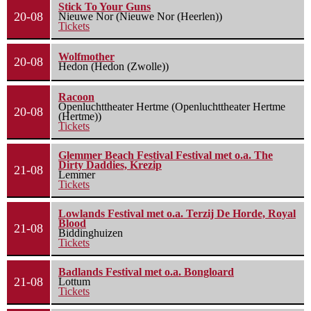
Stick To Your Guns
20-08
Nieuwe Nor (Nieuwe Nor (Heerlen))
Tickets
Wolfmother
20-08
Hedon (Hedon (Zwolle))
Racoon
Openluchttheater Hertme (Openluchttheater Hertme
20-08
(Hertme))
Tickets
Glemmer Beach Festival Festival met o.a. The
Dirty Daddies, Krezip
21-08
Lemmer
Tickets
Lowlands Festival met o.a. Terzij De Horde, Royal
Blood
21-08
Biddinghuizen
Tickets
Badlands Festival met o.a. Bongloard
21-08
Lottum
Tickets