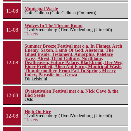
Municipal Waste
11-08
Cafe Calluna (Cafe Calluna (Ommen))
Wolves In The Throne Room
11-08
TivoliVredenburg (TivoliVredenburg (Utrecht))
Tickets
Summer Breeze Festival met o.a. In Flames, Arch
Enemy, Saxon, Lamb Of God, Alestorm, The
Ghost Inside, Testament, Amorphis, Paleface
Swiss, Alcest, Orbit Culture, Northlane,
12-08
Deafheaven, Future Palace, Blackbraid, Der Weg
Einer Freiheit, Alien Ant Farm, Municipal Waste,
Thundermother, From Fall To Spring, Misery
Index, Parasite inc., Groza
Dinkelsbühl
Øyafestivalen Festival met o.a. Nick Cave & the
12-08
Bad Seeds
Oslo
High On Fire
12-08
TivoliVredenburg (TivoliVredenburg (Utrecht))
Tickets