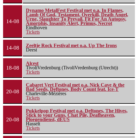
Dynamo MetalFest Festival met o.a. In Flames,
Lamb Of God, Testament, Overkill, Death Angel,
Urne, Slaughter To Prevail, Fit For An Autopsy,
14-08
Amorphis, Insanity Alert, Primus, Necrot
Eindhoven
Tickets
Zeeltje Rock Festival met o.a. Up The Irons
14-08
Deest
Alcest
18-08
TivoliVredenburg (TivoliVredenburg (Utrecht))
Tickets
Cabaret Vert Festival met o.a. Nick Cave & the
Bad Seeds, Deftones, Body Count feat. Ice-T
20-08
Charleville-Mézières
Tickets
Pukkelpop Festival met o.a. Deftones, The Hives,
Stick to your Guns, Chat Pile, Deafheaven,
20-08
Ploegendienst, dEUS
Hasselt
Tickets