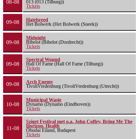
08-08
013 (013 (Tilburg))
Tickets
Hatebreed
09-08
Het Bolwerk (Het Bolwerk (Sneek))
Midnight
09-08
Bibelot (Bibelot (Dordrecht))
Tickets
Spectral Wound
09-08
Hall Of Fame (Hall Of Fame (Tilburg))
Tickets
Arch Enemy
09-08
TivoliVredenburg (TivoliVredenburg (Utrecht))
Municipal Waste
10-08
Dynamo (Dynamo (Eindhoven))
Tickets
Sziget Festival met o.a. John Coffey, Bring Me The
Horizon, Health
11-08
Óbudai Eiland, Budapest
Tickets