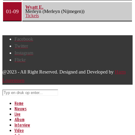
Wyatt E.
01-09
Merleyn (Merleyn (Nijmegen))
Tickets
Facebook
Twitter
Instagram
Flickr
@2023 - All Right Reserved. Designed and Developed by
Harm
Lourenssen
Home
Nieuws
Live
Album
Interview
Video