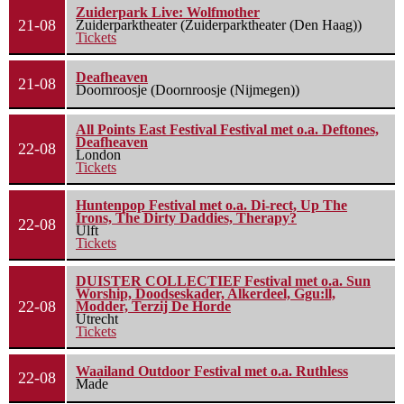
Zuiderpark Live: Wolfmother
21-08
Zuiderparktheater (Zuiderparktheater (Den Haag))
Tickets
Deafheaven
21-08
Doornroosje (Doornroosje (Nijmegen))
All Points East Festival Festival met o.a. Deftones,
Deafheaven
22-08
London
Tickets
Huntenpop Festival met o.a. Di-rect, Up The
Irons, The Dirty Daddies, Therapy?
22-08
Ulft
Tickets
DUISTER COLLECTIEF Festival met o.a. Sun
Worship, Doodseskader, Alkerdeel, Ggu:ll,
22-08
Modder, Terzij De Horde
Utrecht
Tickets
Waailand Outdoor Festival met o.a. Ruthless
22-08
Made