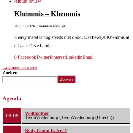
Album review
Khemmis – Khemmis
10 juni 2026
1 minuten leestijd
Heavy metal is nog steeds niet dood. Dat bewijst Khemmis al
elf jaar. Deze band, …
0
Facebook
Twitter
Pinterest
Linkedin
Email
Laad meer berichten
Zoeken
Zoeken
Agenda
Wolfmother
08-08
TivoliVredenburg (TivoliVredenburg (Utrecht))
Body Count ft. Ice-T