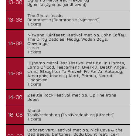
13-08
Dynamo (Dynamo (Eindhoven))
The Ghost Inside
13-08
Doornroosje (Doornroosje (Nijmegen))
Tickets
Nirwana Tuinfeest Festival met o.a. John Coffey,
The Dirty Daddies, Hiqpy, Wodan Boys,
14-08
Clawfinger
Lierop
Tickets
Dynamo MetalFest Festival met o.a. In Flames,
Lamb Of God, Testament, Overkill, Death Angel,
Urne, Slaughter To Prevail, Fit For An Autopsy,
14-08
Amorphis, Insanity Alert, Primus, Necrot
Eindhoven
Tickets
Zeeltje Rock Festival met o.a. Up The Irons
14-08
Deest
Alcest
18-08
TivoliVredenburg (TivoliVredenburg (Utrecht))
Tickets
Cabaret Vert Festival met o.a. Nick Cave & the
Bad Seeds, Deftones, Body Count feat. Ice-T