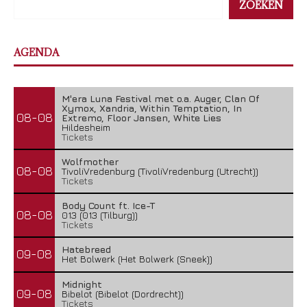
ZOEKEN
AGENDA
M'era Luna Festival met o.a. Auger, Clan Of
Xymox, Xandria, Within Temptation, In
08-08
Extremo, Floor Jansen, White Lies
Hildesheim
Tickets
Wolfmother
08-08
TivoliVredenburg (TivoliVredenburg (Utrecht))
Tickets
Body Count ft. Ice-T
08-08
013 (013 (Tilburg))
Tickets
Hatebreed
09-08
Het Bolwerk (Het Bolwerk (Sneek))
Midnight
09-08
Bibelot (Bibelot (Dordrecht))
Tickets