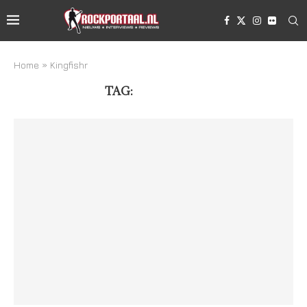
Home
»
Kingfishr
TAG:
KINGFISHR