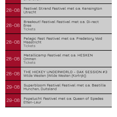
Festival Strand Festival met o.a. Kensington
28-08
Utrecht
Breekout! Festival Festival met o.a. Di-rect
28-08
Bree
Tickets
Pelagic Fest Festival met o.a. Predatory Void
28-08
Maastricht
Tickets
Metallicamp Festival met o.a. HESKEN
28-08
Ommen
Tickets
THE HICKEY UNDERWORLD - DAK SESSION #3
28-08
Wilde Westen (Wilde Westen (Kortrijk))
Superbloom Festival Festival met o.a. Bastille
29-08
Munchen, Duitsland
Popelucht Festival met o.a. Queen of Spades
29-08
Etten-Leur