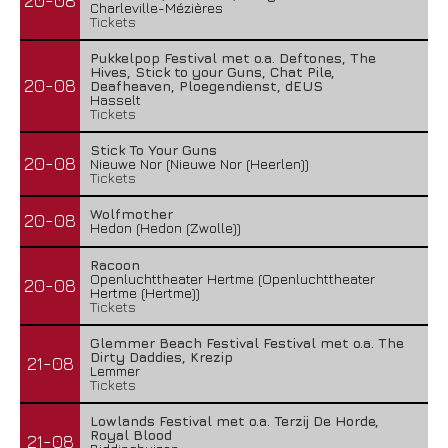
20-08
Charleville-Mézières
Tickets
Pukkelpop Festival met o.a. Deftones, The
Hives, Stick to your Guns, Chat Pile,
20-08
Deafheaven, Ploegendienst, dEUS
Hasselt
Tickets
Stick To Your Guns
20-08
Nieuwe Nor (Nieuwe Nor (Heerlen))
Tickets
Wolfmother
20-08
Hedon (Hedon (Zwolle))
Racoon
Openluchttheater Hertme (Openluchttheater
20-08
Hertme (Hertme))
Tickets
Glemmer Beach Festival Festival met o.a. The
Dirty Daddies, Krezip
21-08
Lemmer
Tickets
Lowlands Festival met o.a. Terzij De Horde,
Royal Blood
21-08