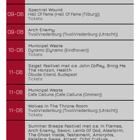
Spectral Wound
09-08
Hall Of Fame (Hall Of Fame (Tilburg))
Tickets
Arch Enemy
09-08
TivoliVredenburg (TivoliVredenburg (Utrecht))
Municipal Waste
10-08
Dynamo (Dynamo (Eindhoven))
Tickets
Sziget Festival met o.a. John Coffey, Bring Me
The Horizon, Health
11-08
Óbudai Eiland, Budapest
Tickets
Municipal Waste
11-08
Cafe Calluna (Cafe Calluna (Ommen))
Wolves In The Throne Room
11-08
TivoliVredenburg (TivoliVredenburg (Utrecht))
Tickets
Summer Breeze Festival met o.a. In Flames,
Arch Enemy, Saxon, Lamb Of God, Alestorm,
The Ghost Inside, Testament, Amorphis,
Paleface Swiss, Alcest, Orbit Culture,