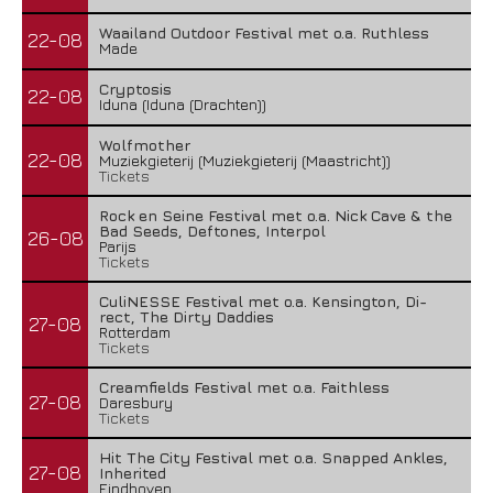
Waailand Outdoor Festival met o.a. Ruthless
22-08
Made
Cryptosis
22-08
Iduna (Iduna (Drachten))
Wolfmother
22-08
Muziekgieterij (Muziekgieterij (Maastricht))
Tickets
Rock en Seine Festival met o.a. Nick Cave & the
Bad Seeds, Deftones, Interpol
26-08
Parijs
Tickets
CuliNESSE Festival met o.a. Kensington, Di-
rect, The Dirty Daddies
27-08
Rotterdam
Tickets
Creamfields Festival met o.a. Faithless
27-08
Daresbury
Tickets
Hit The City Festival met o.a. Snapped Ankles,
27-08
Inherited
Eindhoven