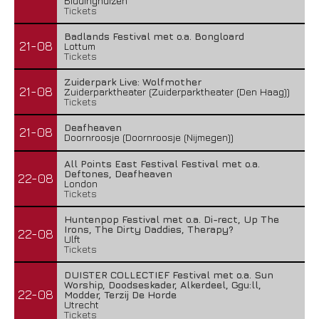
Biddinghuizen
Tickets
Badlands Festival met o.a. Bongloard
21-08
Lottum
Tickets
Zuiderpark Live: Wolfmother
21-08
Zuiderparktheater (Zuiderparktheater (Den Haag))
Tickets
Deafheaven
21-08
Doornroosje (Doornroosje (Nijmegen))
All Points East Festival Festival met o.a.
Deftones, Deafheaven
22-08
London
Tickets
Huntenpop Festival met o.a. Di-rect, Up The
Irons, The Dirty Daddies, Therapy?
22-08
Ulft
Tickets
DUISTER COLLECTIEF Festival met o.a. Sun
Worship, Doodseskader, Alkerdeel, Ggu:ll,
22-08
Modder, Terzij De Horde
Utrecht
Tickets