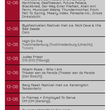
12-08
Northlane, Deafheaven, Future Palace,
Blackbraid, Der Weg Einer Freiheit, Alien Ant
Farm, Municipal Waste, Thundermother, From
Fall To Spring, Misery Index, Parasite inc., Groza
Dinkelsbühl
Øyafestivalen Festival met o.a. Nick Cave & the
12-08
Bad Seeds
Oslo
High On Fire
12-08
TivoliVredenburg (TivoliVredenburg (Utrecht))
Tickets
Judas Priest
12-08
013 (013 (Tilburg))
Ntjam Rosie - Who I Am
12-08
Theater aan de Parade (Theater aan de Parade
(Den Bosch))
Berg Feest Festival met o.a. Kensington
13-08
Tessenderlo
In Flames + Employed To Serve
13-08
OM (OM (Seraing))
Dynamo Metalfest Pre-party