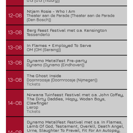
013 (013 (Tilburg))
Ntjam Rosie - Who I Am
12-08
Theater aan de Parade (Theater aan de Parade
(Den Bosch))
Berg Feest Festival met o.a. Kensington
13-08
Tessenderlo
In Flames + Employed To Serve
13-08
OM (OM (Seraing))
Dynamo Metalfest Pre-party
13-08
Dynamo (Dynamo (Eindhoven))
The Ghost Inside
13-08
Doornroosje (Doornroosje (Nijmegen))
Tickets
Nirwana Tuinfeest Festival met o.a. John Coffey,
The Dirty Daddies, Hiqpy, Wodan Boys,
14-08
Clawfinger
Lierop
Tickets
Dynamo MetalFest Festival met o.a. In Flames,
Lamb Of God, Testament, Overkill, Death Angel,
Urne, Slaughter To Prevail, Fit For An Autopsy,
14-08