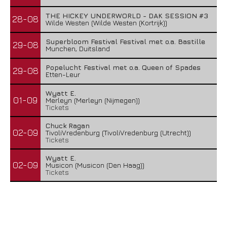
THE HICKEY UNDERWORLD - DAK SESSION #3
28-08
Wilde Westen (Wilde Westen (Kortrijk))
Superbloom Festival Festival met o.a. Bastille
29-08
Munchen, Duitsland
Popelucht Festival met o.a. Queen of Spades
29-08
Etten-Leur
Wyatt E.
01-09
Merleyn (Merleyn (Nijmegen))
Tickets
Chuck Ragan
02-09
TivoliVredenburg (TivoliVredenburg (Utrecht))
Tickets
Wyatt E.
02-09
Musicon (Musicon (Den Haag))
Tickets