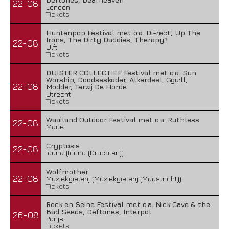
22-08
London
Tickets
Huntenpop Festival met o.a. Di-rect, Up The
Irons, The Dirty Daddies, Therapy?
22-08
Ulft
Tickets
DUISTER COLLECTIEF Festival met o.a. Sun
Worship, Doodseskader, Alkerdeel, Ggu:ll,
22-08
Modder, Terzij De Horde
Utrecht
Tickets
Waailand Outdoor Festival met o.a. Ruthless
22-08
Made
Cryptosis
22-08
Iduna (Iduna (Drachten))
Wolfmother
22-08
Muziekgieterij (Muziekgieterij (Maastricht))
Tickets
Rock en Seine Festival met o.a. Nick Cave & the
Bad Seeds, Deftones, Interpol
26-08
Parijs
Tickets