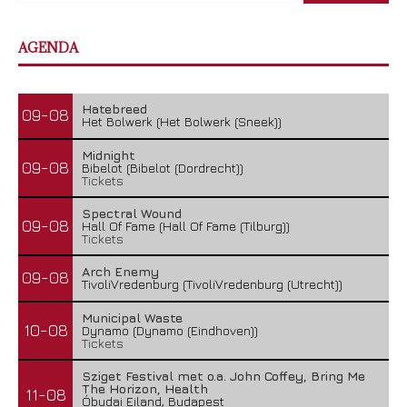
AGENDA
Hatebreed
09-08
Het Bolwerk (Het Bolwerk (Sneek))
Midnight
09-08
Bibelot (Bibelot (Dordrecht))
Tickets
Spectral Wound
09-08
Hall Of Fame (Hall Of Fame (Tilburg))
Tickets
Arch Enemy
09-08
TivoliVredenburg (TivoliVredenburg (Utrecht))
Municipal Waste
10-08
Dynamo (Dynamo (Eindhoven))
Tickets
Sziget Festival met o.a. John Coffey, Bring Me
The Horizon, Health
11-08
Óbudai Eiland, Budapest