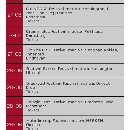
CuliNESSE Festival met o.a. Kensington, Di-
rect, The Dirty Daddies
27-08
Rotterdam
Tickets
Creamfields Festival met o.a. Faithless
27-08
Daresbury
Tickets
Hit The City Festival met o.a. Snapped Ankles,
27-08
Inherited
Eindhoven
Festival Strand Festival met o.a. Kensington
28-08
Utrecht
Breekout! Festival Festival met o.a. Di-rect
28-08
Bree
Tickets
Pelagic Fest Festival met o.a. Predatory Void
28-08
Maastricht
Tickets
Metallicamp Festival met o.a. HESKEN
28-08
Ommen
Tickets