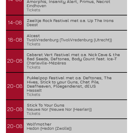
Amorphis, Insanity Alert, Primus, Necrot
Eindhoven
Tickets
Zeeltje Rock Festival met o.a. Up The Irons
14-08
Deest
Alcest
18-08
TivoliVredenburg (TivoliVredenburg (Utrecht))
Tickets
Cabaret Vert Festival met o.a. Nick Cave & the
Bad Seeds, Deftones, Body Count feat. Ice-T
20-08
Charleville-Mézières
Tickets
Pukkelpop Festival met o.a. Deftones, The
Hives, Stick to your Guns, Chat Pile,
20-08
Deafheaven, Ploegendienst, dEUS
Hasselt
Tickets
Stick To Your Guns
20-08
Nieuwe Nor (Nieuwe Nor (Heerlen))
Tickets
Wolfmother
20-08
Hedon (Hedon (Zwolle))