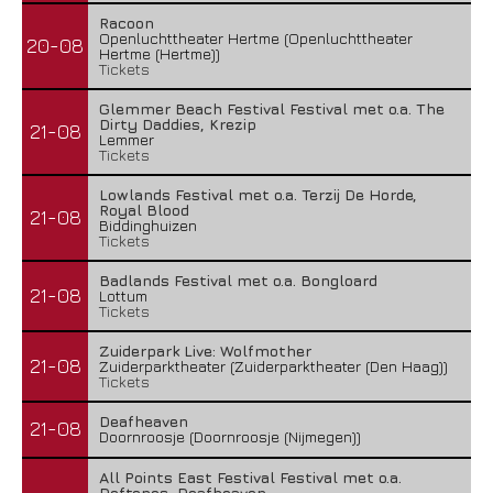
Racoon
Openluchttheater Hertme (Openluchttheater
20-08
Hertme (Hertme))
Tickets
Glemmer Beach Festival Festival met o.a. The
Dirty Daddies, Krezip
21-08
Lemmer
Tickets
Lowlands Festival met o.a. Terzij De Horde,
Royal Blood
21-08
Biddinghuizen
Tickets
Badlands Festival met o.a. Bongloard
21-08
Lottum
Tickets
Zuiderpark Live: Wolfmother
21-08
Zuiderparktheater (Zuiderparktheater (Den Haag))
Tickets
Deafheaven
21-08
Doornroosje (Doornroosje (Nijmegen))
All Points East Festival Festival met o.a.
Deftones, Deafheaven