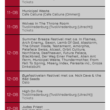
Tickets
Municipal Waste
11-08
Cafe Calluna (Cafe Calluna (Ommen))
Wolves In The Throne Room
11-08
TivoliVredenburg (TivoliVredenburg (Utrecht))
Tickets
Summer Breeze Festival met o.a. In Flames,
Arch Enemy, Saxon, Lamb Of God, Alestorm,
The Ghost Inside, Testament, Amorphis,
Paleface Swiss, Alcest, Orbit Culture,
12-08
Northlane, Deafheaven, Future Palace,
Blackbraid, Der Weg Einer Freiheit, Alien Ant
Farm, Municipal Waste, Thundermother, From
Fall To Spring, Misery Index, Parasite inc., Groza
Dinkelsbühl
Øyafestivalen Festival met o.a. Nick Cave & the
12-08
Bad Seeds
Oslo
High On Fire
12-08
TivoliVredenburg (TivoliVredenburg (Utrecht))
Tickets
Judas Priest
12-08