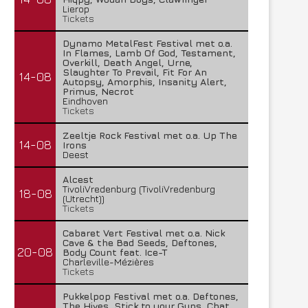
Lierop
Tickets
Dynamo MetalFest Festival met o.a.
In Flames, Lamb Of God, Testament,
Overkill, Death Angel, Urne,
Slaughter To Prevail, Fit For An
14-08
Autopsy, Amorphis, Insanity Alert,
Primus, Necrot
Eindhoven
Tickets
Zeeltje Rock Festival met o.a. Up The
14-08
Irons
Deest
Alcest
TivoliVredenburg (TivoliVredenburg
18-08
(Utrecht))
Tickets
Cabaret Vert Festival met o.a. Nick
Cave & the Bad Seeds, Deftones,
20-08
Body Count feat. Ice-T
Charleville-Mézières
Tickets
Pukkelpop Festival met o.a. Deftones,
The Hives, Stick to your Guns, Chat