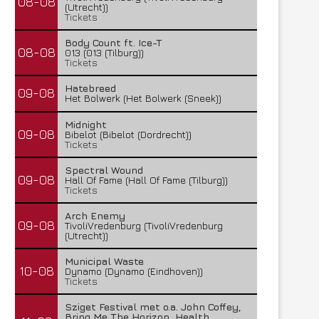
08-08
(Utrecht))
Tickets
Body Count ft. Ice-T
08-08
013 (013 (Tilburg))
Tickets
Hatebreed
09-08
Het Bolwerk (Het Bolwerk (Sneek))
Midnight
09-08
Bibelot (Bibelot (Dordrecht))
Tickets
Spectral Wound
09-08
Hall Of Fame (Hall Of Fame (Tilburg))
Tickets
Arch Enemy
09-08
TivoliVredenburg (TivoliVredenburg
(Utrecht))
Municipal Waste
10-08
Dynamo (Dynamo (Eindhoven))
Tickets
Sziget Festival met o.a. John Coffey,
Bring Me The Horizon, Health