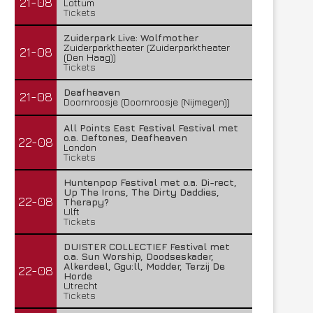
21-08
Lottum
Tickets
Zuiderpark Live: Wolfmother
Zuiderparktheater (Zuiderparktheater
21-08
(Den Haag))
Tickets
Deafheaven
21-08
Doornroosje (Doornroosje (Nijmegen))
All Points East Festival Festival met
o.a. Deftones, Deafheaven
22-08
London
Tickets
Huntenpop Festival met o.a. Di-rect,
Up The Irons, The Dirty Daddies,
22-08
Therapy?
Ulft
Tickets
DUISTER COLLECTIEF Festival met
o.a. Sun Worship, Doodseskader,
Alkerdeel, Ggu:ll, Modder, Terzij De
22-08
Horde
Utrecht
Tickets