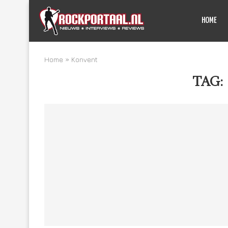
HOME
Home
»
Konvent
TAG: