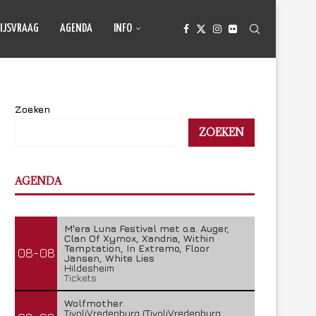
IJSVRAAG
AGENDA
INFO
Zoeken
ZOEKEN
AGENDA
M'era Luna Festival met o.a. Auger,
Clan Of Xymox, Xandria, Within
Temptation, In Extremo, Floor
08-08
Jansen, White Lies
Hildesheim
Tickets
Wolfmother
TivoliVredenburg (TivoliVredenburg