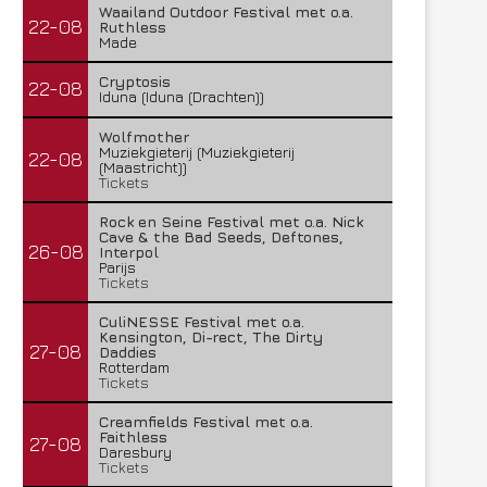
Waailand Outdoor Festival met o.a.
22-08
Ruthless
Made
Cryptosis
22-08
Iduna (Iduna (Drachten))
Wolfmother
Muziekgieterij (Muziekgieterij
22-08
(Maastricht))
Tickets
Rock en Seine Festival met o.a. Nick
Cave & the Bad Seeds, Deftones,
26-08
Interpol
Parijs
Tickets
CuliNESSE Festival met o.a.
Kensington, Di-rect, The Dirty
27-08
Daddies
Rotterdam
Tickets
Creamfields Festival met o.a.
Faithless
27-08
Daresbury
Tickets