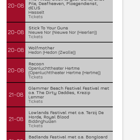
Pile, Deafheaven, Ploegendienst,
20-08
dEUS
Hasselt
Tickets
Stick To Your Guns
20-08
Nieuwe Nor (Nieuwe Nor (Heerlen))
Tickets
Wolfmother
20-08
Hedon (Hedon (Zwolle))
Racoon
Openluchttheater Hertme
20-08
(Openluchttheater Hertme (Hertme))
Tickets
Glemmer Beach Festival Festival met
o.a. The Dirty Daddies, Krezip
21-08
Lemmer
Tickets
Lowlands Festival met o.a. Terzij De
Horde, Royal Blood
21-08
Biddinghuizen
Tickets
Badlands Festival met o.a. Bongloard