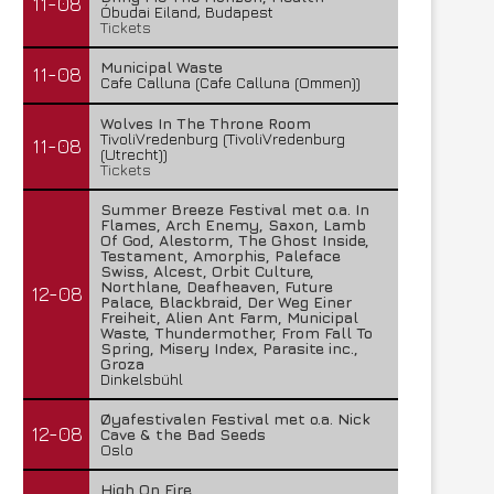
11-08
Óbudai Eiland, Budapest
Tickets
Municipal Waste
11-08
Cafe Calluna (Cafe Calluna (Ommen))
Wolves In The Throne Room
TivoliVredenburg (TivoliVredenburg
11-08
(Utrecht))
Tickets
Summer Breeze Festival met o.a. In
Flames, Arch Enemy, Saxon, Lamb
Of God, Alestorm, The Ghost Inside,
Testament, Amorphis, Paleface
Swiss, Alcest, Orbit Culture,
Northlane, Deafheaven, Future
12-08
Palace, Blackbraid, Der Weg Einer
Freiheit, Alien Ant Farm, Municipal
Waste, Thundermother, From Fall To
Spring, Misery Index, Parasite inc.,
Groza
Dinkelsbühl
Øyafestivalen Festival met o.a. Nick
12-08
Cave & the Bad Seeds
Oslo
High On Fire