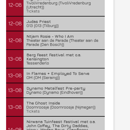
TivoliVredenburg (TivoliVredenburg
12-08
(Utrecht))
Tickets
Judas Priest
12-08
013 (013 (Tilburg))
Ntjam Rosie - Who I Am
12-08
Theater aan de Parade (Theater aan de
Parade (Den Bosch))
Berg Feest Festival met o.a.
13-08
Kensington
Tessenderlo
In Flames + Employed To Serve
13-08
OM (OM (Seraing))
Dynamo Metalfest Pre-party
13-08
Dynamo (Dynamo (Eindhoven))
The Ghost Inside
13-08
Doornroosje (Doornroosje (Nijmegen))
Tickets
Nirwana Tuinfeest Festival met o.a.
John Coffey, The Dirty Daddies,
14-08
Hiqpy, Wodan Boys, Clawfinger