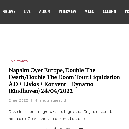
NIEUWS
LIVE
ALBUM
INTERVIEW
VIDEO
COLUMN
PR
KONVENT
Live review
Napalm Over Europe, Double The
Death/Double The Doom Tour: Liquidation
A.D + Livløs + Konvent – Dynamo
(Eindhoven) 24/04/2022
2 mei 2022
4 minuten leestijd
Deze tour heeft nogal wat pech gekend. Origineel zou de
populaire, Oekraïense, blackened death / …