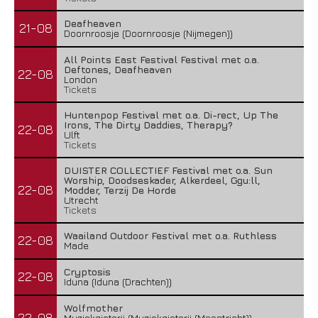
Deafheaven
21-08
Doornroosje (Doornroosje (Nijmegen))
All Points East Festival Festival met o.a.
Deftones, Deafheaven
22-08
London
Tickets
Huntenpop Festival met o.a. Di-rect, Up The
Irons, The Dirty Daddies, Therapy?
22-08
Ulft
Tickets
DUISTER COLLECTIEF Festival met o.a. Sun
Worship, Doodseskader, Alkerdeel, Ggu:ll,
22-08
Modder, Terzij De Horde
Utrecht
Tickets
Waailand Outdoor Festival met o.a. Ruthless
22-08
Made
Cryptosis
22-08
Iduna (Iduna (Drachten))
Wolfmother
22-08
Muziekgieterij (Muziekgieterij (Maastricht))