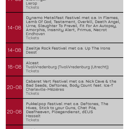
Lierop
Tickets
Dynamo MetalFest Festival met o.a. In Flames,
Lamb Of God, Testament, Overkill, Death Angel,
Urne, Slaughter To Prevail, Fit For An Autopsy,
14-08
Amorphis, Insanity Alert, Primus, Necrot
Eindhoven
Tickets
Zeeltje Rock Festival met o.a. Up The Irons
14-08
Deest
Alcest
18-08
TivoliVredenburg (TivoliVredenburg (Utrecht))
Tickets
Cabaret Vert Festival met o.a. Nick Cave & the
Bad Seeds, Deftones, Body Count feat. Ice-T
20-08
Charleville-Mézières
Tickets
Pukkelpop Festival met o.a. Deftones, The
Hives, Stick to your Guns, Chat Pile,
20-08
Deafheaven, Ploegendienst, dEUS
Hasselt
Tickets