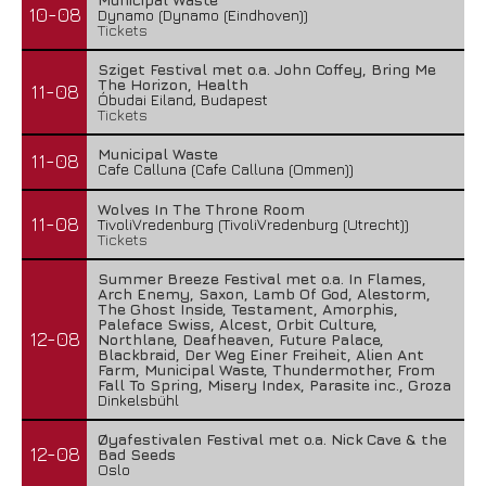
10-08
Dynamo (Dynamo (Eindhoven))
Tickets
Sziget Festival met o.a. John Coffey, Bring Me
The Horizon, Health
11-08
Óbudai Eiland, Budapest
Tickets
Municipal Waste
11-08
Cafe Calluna (Cafe Calluna (Ommen))
Wolves In The Throne Room
11-08
TivoliVredenburg (TivoliVredenburg (Utrecht))
Tickets
Summer Breeze Festival met o.a. In Flames,
Arch Enemy, Saxon, Lamb Of God, Alestorm,
The Ghost Inside, Testament, Amorphis,
Paleface Swiss, Alcest, Orbit Culture,
12-08
Northlane, Deafheaven, Future Palace,
Blackbraid, Der Weg Einer Freiheit, Alien Ant
Farm, Municipal Waste, Thundermother, From
Fall To Spring, Misery Index, Parasite inc., Groza
Dinkelsbühl
Øyafestivalen Festival met o.a. Nick Cave & the
12-08
Bad Seeds
Oslo