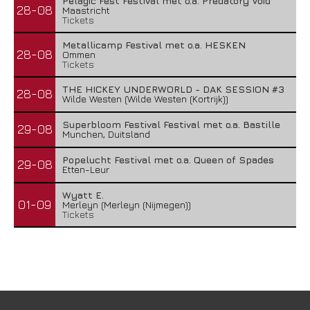
Pelagic Fest Festival met o.a. Predatory Void
28-08
Maastricht
Tickets
Metallicamp Festival met o.a. HESKEN
28-08
Ommen
Tickets
THE HICKEY UNDERWORLD - DAK SESSION #3
28-08
Wilde Westen (Wilde Westen (Kortrijk))
Superbloom Festival Festival met o.a. Bastille
29-08
Munchen, Duitsland
Popelucht Festival met o.a. Queen of Spades
29-08
Etten-Leur
Wyatt E.
01-09
Merleyn (Merleyn (Nijmegen))
Tickets