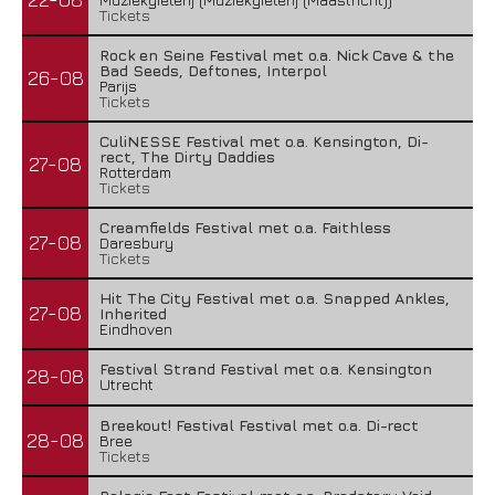
Tickets
Rock en Seine Festival met o.a. Nick Cave & the
Bad Seeds, Deftones, Interpol
26-08
Parijs
Tickets
CuliNESSE Festival met o.a. Kensington, Di-
rect, The Dirty Daddies
27-08
Rotterdam
Tickets
Creamfields Festival met o.a. Faithless
27-08
Daresbury
Tickets
Hit The City Festival met o.a. Snapped Ankles,
27-08
Inherited
Eindhoven
Festival Strand Festival met o.a. Kensington
28-08
Utrecht
Breekout! Festival Festival met o.a. Di-rect
28-08
Bree
Tickets