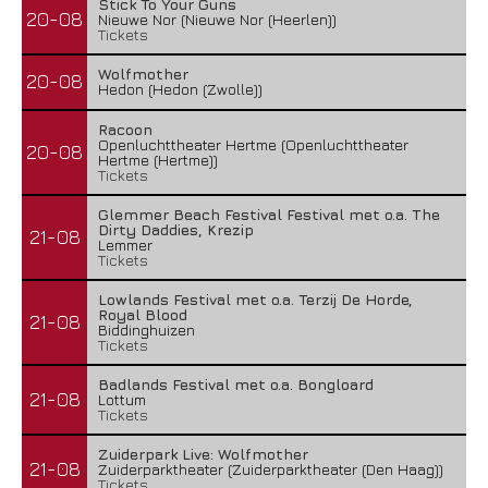
Stick To Your Guns
20-08
Nieuwe Nor (Nieuwe Nor (Heerlen))
Tickets
Wolfmother
20-08
Hedon (Hedon (Zwolle))
Racoon
Openluchttheater Hertme (Openluchttheater
20-08
Hertme (Hertme))
Tickets
Glemmer Beach Festival Festival met o.a. The
Dirty Daddies, Krezip
21-08
Lemmer
Tickets
Lowlands Festival met o.a. Terzij De Horde,
Royal Blood
21-08
Biddinghuizen
Tickets
Badlands Festival met o.a. Bongloard
21-08
Lottum
Tickets
Zuiderpark Live: Wolfmother
21-08
Zuiderparktheater (Zuiderparktheater (Den Haag))
Tickets