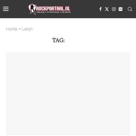
Home
»
Latijn
TAG:
LATIJN