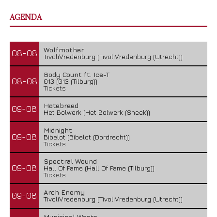
AGENDA
Wolfmother
08-08
TivoliVredenburg (TivoliVredenburg (Utrecht))
Body Count ft. Ice-T
08-08
013 (013 (Tilburg))
Tickets
Hatebreed
09-08
Het Bolwerk (Het Bolwerk (Sneek))
Midnight
09-08
Bibelot (Bibelot (Dordrecht))
Tickets
Spectral Wound
09-08
Hall Of Fame (Hall Of Fame (Tilburg))
Tickets
Arch Enemy
09-08
TivoliVredenburg (TivoliVredenburg (Utrecht))
Municipal Waste