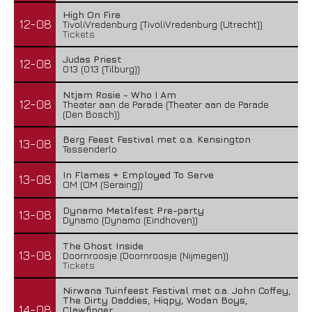
High On Fire
12-08
TivoliVredenburg (TivoliVredenburg (Utrecht))
Tickets
Judas Priest
12-08
013 (013 (Tilburg))
Ntjam Rosie - Who I Am
12-08
Theater aan de Parade (Theater aan de Parade
(Den Bosch))
Berg Feest Festival met o.a. Kensington
13-08
Tessenderlo
In Flames + Employed To Serve
13-08
OM (OM (Seraing))
Dynamo Metalfest Pre-party
13-08
Dynamo (Dynamo (Eindhoven))
The Ghost Inside
13-08
Doornroosje (Doornroosje (Nijmegen))
Tickets
Nirwana Tuinfeest Festival met o.a. John Coffey,
The Dirty Daddies, Hiqpy, Wodan Boys,
14-08
Clawfinger