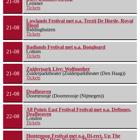
21-08
Lemmer
Tickets
Lowlands Festival met o.a. Terzij De Horde, Royal
Blood
21-08
Biddinghuizen
Tickets
Badlands Festival met o.a. Bongloard
21-08
Lottum
Tickets
Zuiderpark Live: Wolfmother
21-08
Zuiderparktheater (Zuiderparktheater (Den Haag))
Tickets
Deafheaven
21-08
Doornroosje (Doornroosje (Nijmegen))
All Points East Festival Festival met o.a. Deftones,
Deafheaven
22-08
London
Tickets
Huntenpop Festival met o.a. Di-rect, Up The