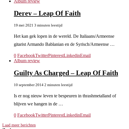
Album review
Derev – Leap Of Faith
19 mei 2021
3 minuten leestijd
Het kan gek lopen in de wereld. De Italiaans/Armeense
gitarist Armando Bablanian en de Syrisch/Armeense …
0
Facebook
Twitter
Pinterest
Linkedin
Email
Album review
Guilty As Charged – Leap Of Faith
10 september 2014
2 minuten leestijd
Is er nog nieuw leven te bespeuren in thrashmetalland of
blijven we hangen in de …
0
Facebook
Twitter
Pinterest
Linkedin
Email
Laad meer berichten