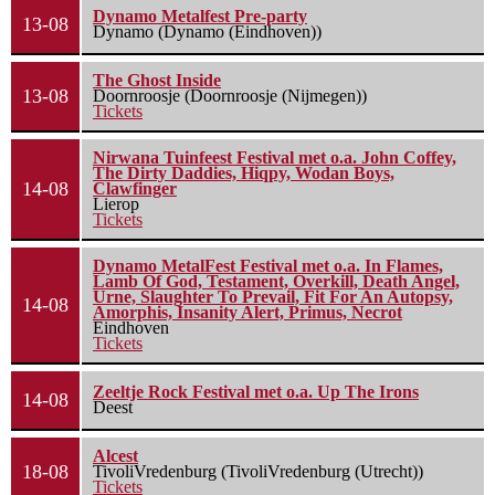
Dynamo Metalfest Pre-party
13-08
Dynamo (Dynamo (Eindhoven))
The Ghost Inside
13-08
Doornroosje (Doornroosje (Nijmegen))
Tickets
Nirwana Tuinfeest Festival met o.a. John Coffey,
The Dirty Daddies, Hiqpy, Wodan Boys,
14-08
Clawfinger
Lierop
Tickets
Dynamo MetalFest Festival met o.a. In Flames,
Lamb Of God, Testament, Overkill, Death Angel,
Urne, Slaughter To Prevail, Fit For An Autopsy,
14-08
Amorphis, Insanity Alert, Primus, Necrot
Eindhoven
Tickets
Zeeltje Rock Festival met o.a. Up The Irons
14-08
Deest
Alcest
18-08
TivoliVredenburg (TivoliVredenburg (Utrecht))
Tickets