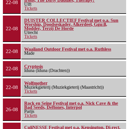
Irons, The Dirty Daddies, Therapy?
22-08
Ulft
Tickets
DUISTER COLLECTIEF Festival met o.a. Sun
Worship, Doodseskader, Alkerdeel, Ggu:ll,
22-08
Modder, Terzij De Horde
Utrecht
Tickets
Waailand Outdoor Festival met o.a. Ruthless
22-08
Made
Cryptosis
22-08
Iduna (Iduna (Drachten))
Wolfmother
22-08
Muziekgieterij (Muziekgieterij (Maastricht))
Tickets
Rock en Seine Festival met o.a. Nick Cave & the
Bad Seeds, Deftones, Interpol
26-08
Parijs
Tickets
CuliNESSE Festival met o.a. Kensington, Di-rect,