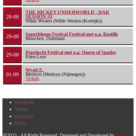
THE HICKEY UNDERWORLD - DAK
28-08
SESSION #3
Wilde Westen (Wilde Westen (Kortrijk))
Superbloom Festival Festival met o.a. Bastille
29-08
Munchen, Duitsland
Popelucht Festival met o.a. Queen of Spades
29-08
Etten-Leur
Wyatt E.
01-09
Merleyn (Merleyn (Nijmegen))
Tickets
Facebook
Twitter
Instagram
Flickr
@2023 - All Right Reserved. Designed and Developed by
Harm