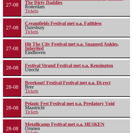
The Dirty Daddies
27-08
Rotterdam
Tickets
Creamfields Festival met o.a. Faithless
27-08
Daresbury
Tickets
Hit The City Festival met o.a. Snapped Ankles,
27-08
Inherited
Eindhoven
Festival Strand Festival met o.a. Kensington
28-08
Utrecht
Breekout! Festival Festival met o.a. Di-rect
28-08
Bree
Tickets
Pelagic Fest Festival met o.a. Predatory Void
28-08
Maastricht
Tickets
Metallicamp Festival met o.a. HESKEN
28-08
Ommen
Tickets