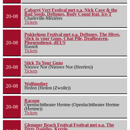
Cabaret Vert Festival met o.a. Nick Cave & the
Bad Seeds, Deftones, Body Count feat. Ice-T
20-08
Charleville-Mézières
Tickets
Pukkelpop Festival met o.a. Deftones, The Hives,
Stick to your Guns, Chat Pile, Deafheaven,
20-08
Ploegendienst, dEUS
Hasselt
Tickets
Stick To Your Guns
20-08
Nieuwe Nor (Nieuwe Nor (Heerlen))
Tickets
Wolfmother
20-08
Hedon (Hedon (Zwolle))
Racoon
Openluchttheater Hertme (Openluchttheater Hertme
20-08
(Hertme))
Tickets
Glemmer Beach Festival Festival met o.a. The
Dirty Daddies, Krezip