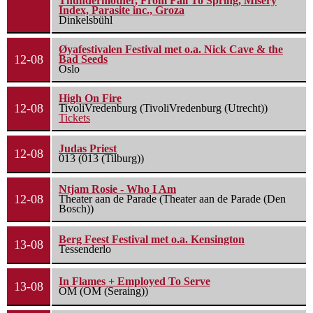
Thundermother, From Fall To Spring, Misery
Index, Parasite inc., Groza
Dinkelsbühl
Øyafestivalen Festival met o.a. Nick Cave & the
12-08
Bad Seeds
Oslo
High On Fire
12-08
TivoliVredenburg (TivoliVredenburg (Utrecht))
Tickets
Judas Priest
12-08
013 (013 (Tilburg))
Ntjam Rosie - Who I Am
12-08
Theater aan de Parade (Theater aan de Parade (Den
Bosch))
Berg Feest Festival met o.a. Kensington
13-08
Tessenderlo
In Flames + Employed To Serve
13-08
OM (OM (Seraing))