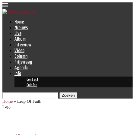
Home
Nieuws
Live
Album
Interview
Video
Column
Prijsvraag
Agenda
Info
Contact
Colofon
Zoeken
Home
»
Leap Of Faith
Tag:
Leap Of Faith