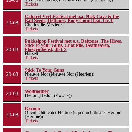
18-08
Tickets
Cabaret Vert Festival met o.a. Nick Cave & the
Bad Seeds, Deftones, Body Count feat. Ice-T
20-08
Charleville-Mézières
Tickets
Pukkelpop Festival met o.a. Deftones, The Hives,
Stick to your Guns, Chat Pile, Deafheaven,
20-08
Ploegendienst, dEUS
Hasselt
Tickets
Stick To Your Guns
20-08
Nieuwe Nor (Nieuwe Nor (Heerlen))
Tickets
Wolfmother
20-08
Hedon (Hedon (Zwolle))
Racoon
Openluchttheater Hertme (Openluchttheater Hertme
20-08
(Hertme))
Tickets