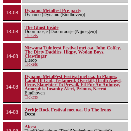
Dynamo Metalfest Pre-party
13-08
Dynamo (Dynamo (Eindhoven))
The Ghost Inside
13-08
Doornroosje (Doornroosje (Nijmegen))
Tickets
Nirwana Tuinfeest Festival met o.a. John Coffey,
The Dirty Daddies, Hiqpy, Wodan Boys,
14-08
Clawfinger
Lierop
Tickets
Dynamo MetalFest Festival met o.a. In Flames,
Lamb Of God, Testament, Overkill, Death Angel,
Urne, Slaughter To Prevail, Fit For An Autopsy,
14-08
Amorphis, Insanity Alert, Primus, Necrot
Eindhoven
Tickets
Zeeltje Rock Festival met o.a. Up The Irons
14-08
Deest
Alcest
TivoliVredenburg (TivoliVredenburg (Utrecht))