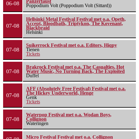
Panzerfaust
06-08
Poppodium Volt (Poppodium Volt (Sittard))
Hellsinki Metal Festival Festival met o.a. Opeth,
Accept, Bloodbath, Triptykon, The Kovenant,
07-08
Blackbraid
Helsinki
Suikerrock Festival met o.a. Editors, Hiqpy
07-08
Tienen
Tickets
Brakrock Festival met o.a. The Casualties, Hot
07-08
Water Music, No Turning Back, The Exploited
Duffel
AFF (Absolutely Free Festival) Festival met o.a.
The Hickey Underworld, Henge
07-08
Genk
Tickets
Waterpop Festival met o.a. Wodan Boys,
07-08
Collignon
Wateringen
Micro Festival Festival met o.a. Collignon