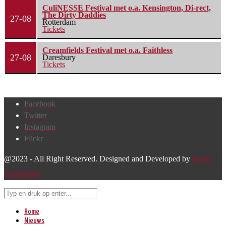
CuliNESSE Festival met o.a. Kensington, Di-rect,
The Dirty Daddies
27-08
Rotterdam
Tickets
Creamfields Festival met o.a. Faithless
27-08
Daresbury
Tickets
Facebook
Twitter
Instagram
Flickr
@2023 - All Right Reserved. Designed and Developed by
Harm
Lourenssen
Home
Nieuws