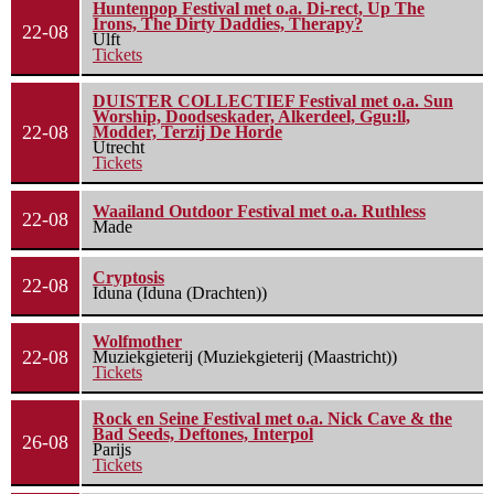
Huntenpop Festival met o.a. Di-rect, Up The
Irons, The Dirty Daddies, Therapy?
22-08
Ulft
Tickets
DUISTER COLLECTIEF Festival met o.a. Sun
Worship, Doodseskader, Alkerdeel, Ggu:ll,
22-08
Modder, Terzij De Horde
Utrecht
Tickets
Waailand Outdoor Festival met o.a. Ruthless
22-08
Made
Cryptosis
22-08
Iduna (Iduna (Drachten))
Wolfmother
22-08
Muziekgieterij (Muziekgieterij (Maastricht))
Tickets
Rock en Seine Festival met o.a. Nick Cave & the
Bad Seeds, Deftones, Interpol
26-08
Parijs
Tickets