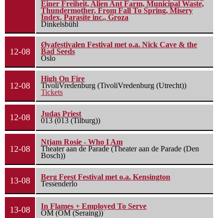
Einer Freiheit, Alien Ant Farm, Municipal Waste,
Thundermother, From Fall To Spring, Misery
Index, Parasite inc., Groza
Dinkelsbühl
Øyafestivalen Festival met o.a. Nick Cave & the
12-08
Bad Seeds
Oslo
High On Fire
12-08
TivoliVredenburg (TivoliVredenburg (Utrecht))
Tickets
Judas Priest
12-08
013 (013 (Tilburg))
Ntjam Rosie - Who I Am
12-08
Theater aan de Parade (Theater aan de Parade (Den
Bosch))
Berg Feest Festival met o.a. Kensington
13-08
Tessenderlo
In Flames + Employed To Serve
13-08
OM (OM (Seraing))