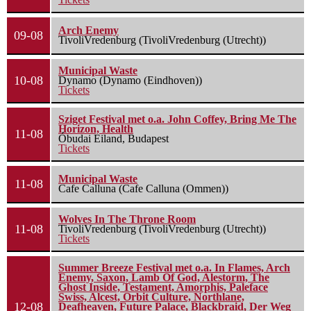
Arch Enemy
09-08
TivoliVredenburg (TivoliVredenburg (Utrecht))
Municipal Waste
10-08
Dynamo (Dynamo (Eindhoven))
Tickets
Sziget Festival met o.a. John Coffey, Bring Me The
Horizon, Health
11-08
Óbudai Eiland, Budapest
Tickets
Municipal Waste
11-08
Cafe Calluna (Cafe Calluna (Ommen))
Wolves In The Throne Room
11-08
TivoliVredenburg (TivoliVredenburg (Utrecht))
Tickets
Summer Breeze Festival met o.a. In Flames, Arch
Enemy, Saxon, Lamb Of God, Alestorm, The
Ghost Inside, Testament, Amorphis, Paleface
Swiss, Alcest, Orbit Culture, Northlane,
12-08
Deafheaven, Future Palace, Blackbraid, Der Weg