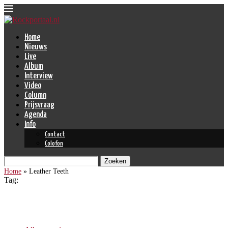
Home
Nieuws
Live
Album
Interview
Video
Column
Prijsvraag
Agenda
Info
Contact
Colofon
Zoeken
Home
»
Leather Teeth
Tag:
Leather Teeth