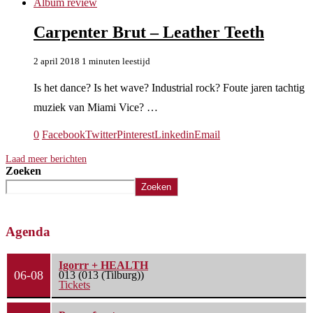
Album review
Carpenter Brut – Leather Teeth
2 april 2018
1 minuten leestijd
Is het dance? Is het wave? Industrial rock? Foute jaren tachtig
muziek van Miami Vice? …
0
Facebook
Twitter
Pinterest
Linkedin
Email
Laad meer berichten
Zoeken
Zoeken
Agenda
Igorrr + HEALTH
06-08
013 (013 (Tilburg))
Tickets