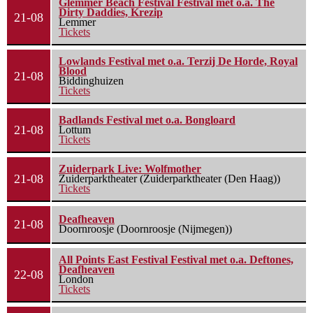
Glemmer Beach Festival Festival met o.a. The
Dirty Daddies, Krezip
21-08
Lemmer
Tickets
Lowlands Festival met o.a. Terzij De Horde, Royal
Blood
21-08
Biddinghuizen
Tickets
Badlands Festival met o.a. Bongloard
21-08
Lottum
Tickets
Zuiderpark Live: Wolfmother
21-08
Zuiderparktheater (Zuiderparktheater (Den Haag))
Tickets
Deafheaven
21-08
Doornroosje (Doornroosje (Nijmegen))
All Points East Festival Festival met o.a. Deftones,
Deafheaven
22-08
London
Tickets