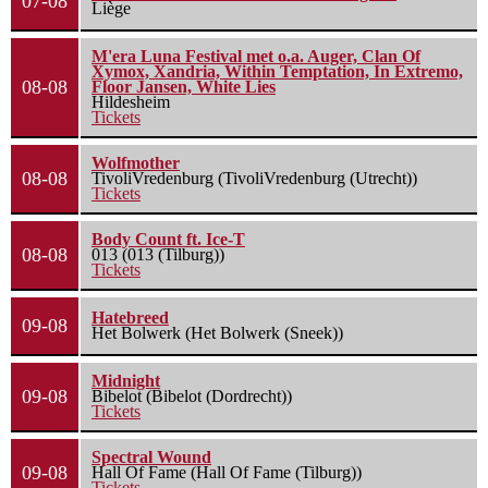
07-08
Liège
M'era Luna Festival met o.a. Auger, Clan Of
Xymox, Xandria, Within Temptation, In Extremo,
08-08
Floor Jansen, White Lies
Hildesheim
Tickets
Wolfmother
08-08
TivoliVredenburg (TivoliVredenburg (Utrecht))
Tickets
Body Count ft. Ice-T
08-08
013 (013 (Tilburg))
Tickets
Hatebreed
09-08
Het Bolwerk (Het Bolwerk (Sneek))
Midnight
09-08
Bibelot (Bibelot (Dordrecht))
Tickets
Spectral Wound
09-08
Hall Of Fame (Hall Of Fame (Tilburg))
Tickets