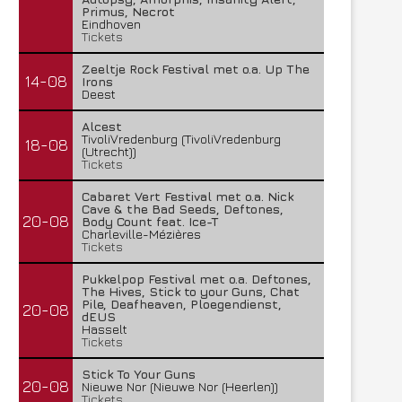
Primus, Necrot
Eindhoven
Tickets
Zeeltje Rock Festival met o.a. Up The
14-08
Irons
Deest
Alcest
TivoliVredenburg (TivoliVredenburg
18-08
(Utrecht))
Tickets
Cabaret Vert Festival met o.a. Nick
Cave & the Bad Seeds, Deftones,
20-08
Body Count feat. Ice-T
Charleville-Mézières
Tickets
Pukkelpop Festival met o.a. Deftones,
The Hives, Stick to your Guns, Chat
Pile, Deafheaven, Ploegendienst,
20-08
dEUS
Hasselt
Tickets
Stick To Your Guns
20-08
Nieuwe Nor (Nieuwe Nor (Heerlen))
Tickets