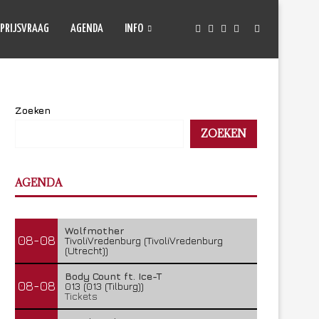
PRIJSVRAAG
AGENDA
INFO
Zoeken
ZOEKEN
AGENDA
Wolfmother
08-08
TivoliVredenburg (TivoliVredenburg
(Utrecht))
Body Count ft. Ice-T
08-08
013 (013 (Tilburg))
Tickets