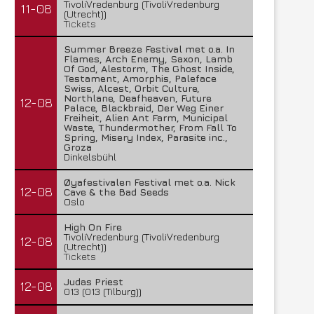
TivoliVredenburg (TivoliVredenburg
11-08
(Utrecht))
Tickets
Summer Breeze Festival met o.a. In
Flames, Arch Enemy, Saxon, Lamb
Of God, Alestorm, The Ghost Inside,
Testament, Amorphis, Paleface
Swiss, Alcest, Orbit Culture,
Northlane, Deafheaven, Future
12-08
Palace, Blackbraid, Der Weg Einer
Freiheit, Alien Ant Farm, Municipal
Waste, Thundermother, From Fall To
Spring, Misery Index, Parasite inc.,
Groza
Dinkelsbühl
Øyafestivalen Festival met o.a. Nick
12-08
Cave & the Bad Seeds
Oslo
High On Fire
TivoliVredenburg (TivoliVredenburg
12-08
(Utrecht))
Tickets
Judas Priest
12-08
013 (013 (Tilburg))