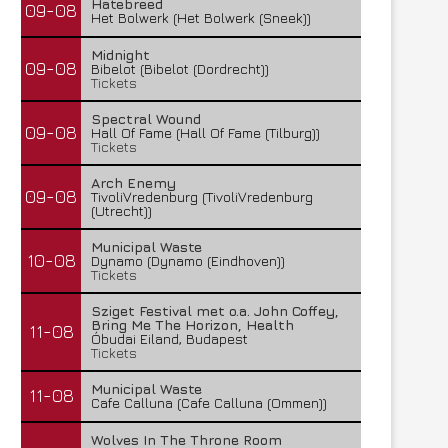
Hatebreed
09-08
Het Bolwerk (Het Bolwerk (Sneek))
Midnight
09-08
Bibelot (Bibelot (Dordrecht))
Tickets
Spectral Wound
09-08
Hall Of Fame (Hall Of Fame (Tilburg))
Tickets
Arch Enemy
09-08
TivoliVredenburg (TivoliVredenburg
(Utrecht))
Municipal Waste
10-08
Dynamo (Dynamo (Eindhoven))
Tickets
Sziget Festival met o.a. John Coffey,
Bring Me The Horizon, Health
11-08
Óbudai Eiland, Budapest
Tickets
Municipal Waste
11-08
Cafe Calluna (Cafe Calluna (Ommen))
Wolves In The Throne Room