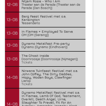
Ntjam Rosie - Who I Am
12-08
Theater aan de Parade (Theater aan de
Parade (Den Bosch))
Berg Feest Festival met o.a.
13-08
Kensington
Tessenderlo
In Flames + Employed To Serve
13-08
OM (OM (Seraing))
Dynamo Metalfest Pre-party
13-08
Dynamo (Dynamo (Eindhoven))
The Ghost Inside
13-08
Doornroosje (Doornroosje (Nijmegen))
Tickets
Nirwana Tuinfeest Festival met o.a.
John Coffey, The Dirty Daddies,
14-08
Hiqpy, Wodan Boys, Clawfinger
Lierop
Tickets
Dynamo MetalFest Festival met o.a.
In Flames, Lamb Of God, Testament,
Overkill, Death Angel, Urne,
Slaughter To Prevail, Fit For An
14-08
Autopsy, Amorphis, Insanity Alert,