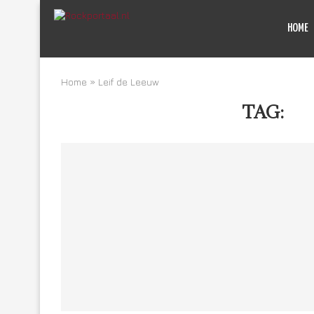
HOME
Home
»
Leif de Leeuw
TAG:
LE