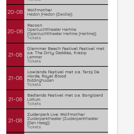
Wolfmother
20-08
Hedon (Hedon (Zwolle))
Racoon
Openluchttheater Hertme
20-08
(Openluchttheater Hertme (Hertme))
Tickets
Glemmer Beach Festival Festival met
o.a. The Dirty Daddies, Krezip
21-08
Lemmer
Tickets
Lowlands Festival met o.a. Terzij De
Horde, Royal Blood
21-08
Biddinghuizen
Tickets
Badlands Festival met o.a. Bongloard
21-08
Lottum
Tickets
Zuiderpark Live: Wolfmother
Zuiderparktheater (Zuiderparktheater
21-08
(Den Haag))
Tickets