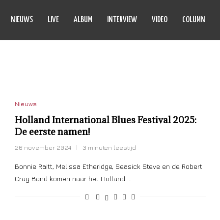
NIEUWS
LIVE
ALBUM
INTERVIEW
VIDEO
COLUMN
IF DE LEEUW
Nieuws
Holland International Blues Festival 2025:
De eerste namen!
26 november 2024
3 minuten leestijd
Bonnie Raitt, Melissa Etheridge, Seasick Steve en de Robert
Cray Band komen naar het Holland …