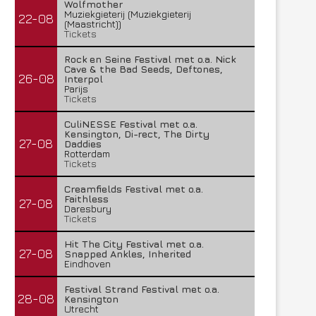
Wolfmother
Muziekgieterij (Muziekgieterij
22-08
(Maastricht))
Tickets
Rock en Seine Festival met o.a. Nick
Cave & the Bad Seeds, Deftones,
26-08
Interpol
Parijs
Tickets
CuliNESSE Festival met o.a.
Kensington, Di-rect, The Dirty
27-08
Daddies
Rotterdam
Tickets
Creamfields Festival met o.a.
Faithless
27-08
Daresbury
Tickets
Hit The City Festival met o.a.
27-08
Snapped Ankles, Inherited
Eindhoven
Festival Strand Festival met o.a.
28-08
Kensington
Utrecht