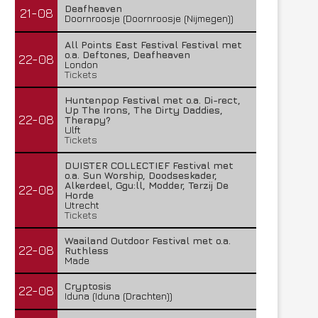
Deafheaven
21-08
Doornroosje (Doornroosje (Nijmegen))
All Points East Festival Festival met
o.a. Deftones, Deafheaven
22-08
London
Tickets
Huntenpop Festival met o.a. Di-rect,
Up The Irons, The Dirty Daddies,
22-08
Therapy?
Ulft
Tickets
DUISTER COLLECTIEF Festival met
o.a. Sun Worship, Doodseskader,
Alkerdeel, Ggu:ll, Modder, Terzij De
22-08
Horde
Utrecht
Tickets
Waailand Outdoor Festival met o.a.
22-08
Ruthless
Made
Cryptosis
22-08
Iduna (Iduna (Drachten))