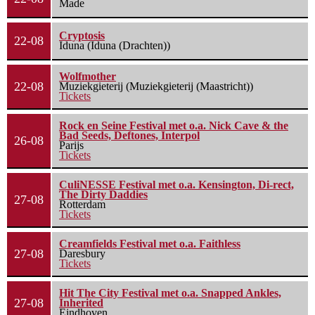
Made
Cryptosis
22-08
Iduna (Iduna (Drachten))
Wolfmother
22-08
Muziekgieterij (Muziekgieterij (Maastricht))
Tickets
Rock en Seine Festival met o.a. Nick Cave & the
Bad Seeds, Deftones, Interpol
26-08
Parijs
Tickets
CuliNESSE Festival met o.a. Kensington, Di-rect,
The Dirty Daddies
27-08
Rotterdam
Tickets
Creamfields Festival met o.a. Faithless
27-08
Daresbury
Tickets
Hit The City Festival met o.a. Snapped Ankles,
27-08
Inherited
Eindhoven