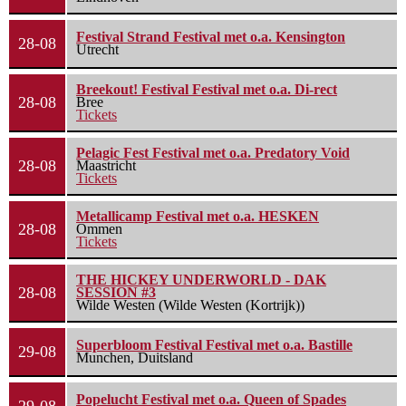
Festival Strand Festival met o.a. Kensington
28-08
Utrecht
Breekout! Festival Festival met o.a. Di-rect
28-08
Bree
Tickets
Pelagic Fest Festival met o.a. Predatory Void
28-08
Maastricht
Tickets
Metallicamp Festival met o.a. HESKEN
28-08
Ommen
Tickets
THE HICKEY UNDERWORLD - DAK
28-08
SESSION #3
Wilde Westen (Wilde Westen (Kortrijk))
Superbloom Festival Festival met o.a. Bastille
29-08
Munchen, Duitsland
Popelucht Festival met o.a. Queen of Spades