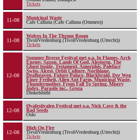
Tickets
Municipal Waste
11-08
Cafe Calluna (Cafe Calluna (Ommen))
Wolves In The Throne Room
11-08
TivoliVredenburg (TivoliVredenburg (Utrecht))
Tickets
Summer Breeze Festival met o.a. In Flames, Arch
Enemy, Saxon, Lamb Of God, Alestorm, The
Ghost Inside, Testament, Amorphis, Paleface
Swiss, Alcest, Orbit Culture, Northlane,
12-08
Deafheaven, Future Palace, Blackbraid, Der Weg
Einer Freiheit, Alien Ant Farm, Municipal Waste,
Thundermother, From Fall To Spring, Misery
Index, Parasite inc., Groza
Dinkelsbühl
Øyafestivalen Festival met o.a. Nick Cave & the
12-08
Bad Seeds
Oslo
High On Fire
12-08
TivoliVredenburg (TivoliVredenburg (Utrecht))
Tickets