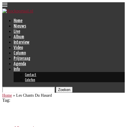
Home
Nieuws
Live
Album
Interview
Video
Column
Prijsvraag
Agenda
Info
Contact
Colofon
Zoeken
Home
»
Les Chants Du Hasard
Tag:
Les Chants Du Hasard