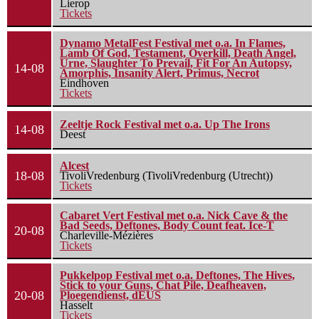
Lierop
Tickets
Dynamo MetalFest Festival met o.a. In Flames,
Lamb Of God, Testament, Overkill, Death Angel,
Urne, Slaughter To Prevail, Fit For An Autopsy,
14-08
Amorphis, Insanity Alert, Primus, Necrot
Eindhoven
Tickets
Zeeltje Rock Festival met o.a. Up The Irons
14-08
Deest
Alcest
18-08
TivoliVredenburg (TivoliVredenburg (Utrecht))
Tickets
Cabaret Vert Festival met o.a. Nick Cave & the
Bad Seeds, Deftones, Body Count feat. Ice-T
20-08
Charleville-Mézières
Tickets
Pukkelpop Festival met o.a. Deftones, The Hives,
Stick to your Guns, Chat Pile, Deafheaven,
20-08
Ploegendienst, dEUS
Hasselt
Tickets