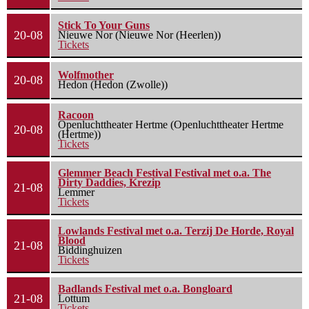
Stick To Your Guns
20-08
Nieuwe Nor (Nieuwe Nor (Heerlen))
Tickets
Wolfmother
20-08
Hedon (Hedon (Zwolle))
Racoon
Openluchttheater Hertme (Openluchttheater Hertme
20-08
(Hertme))
Tickets
Glemmer Beach Festival Festival met o.a. The
Dirty Daddies, Krezip
21-08
Lemmer
Tickets
Lowlands Festival met o.a. Terzij De Horde, Royal
Blood
21-08
Biddinghuizen
Tickets
Badlands Festival met o.a. Bongloard
21-08
Lottum
Tickets