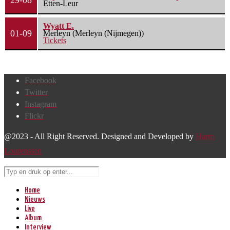
29-08
Etten-Leur
Wyatt E.
01-09
Merleyn (Merleyn (Nijmegen))
Tickets
Facebook
Twitter
Instagram
Flickr
@2023 - All Right Reserved. Designed and Developed by
Harm
Lourenssen
Home
Nieuws
Live
Album
Interview