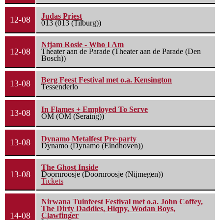
Judas Priest
12-08
013 (013 (Tilburg))
Ntjam Rosie - Who I Am
12-08
Theater aan de Parade (Theater aan de Parade (Den
Bosch))
Berg Feest Festival met o.a. Kensington
13-08
Tessenderlo
In Flames + Employed To Serve
13-08
OM (OM (Seraing))
Dynamo Metalfest Pre-party
13-08
Dynamo (Dynamo (Eindhoven))
The Ghost Inside
13-08
Doornroosje (Doornroosje (Nijmegen))
Tickets
Nirwana Tuinfeest Festival met o.a. John Coffey,
The Dirty Daddies, Hiqpy, Wodan Boys,
14-08
Clawfinger