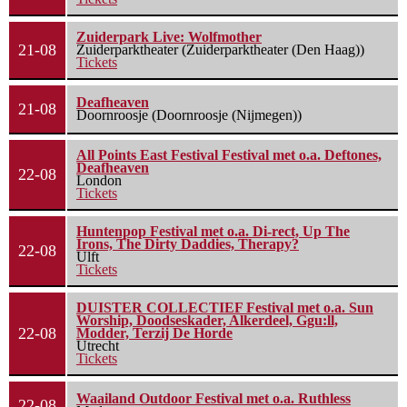
Zuiderpark Live: Wolfmother
21-08
Zuiderparktheater (Zuiderparktheater (Den Haag))
Tickets
Deafheaven
21-08
Doornroosje (Doornroosje (Nijmegen))
All Points East Festival Festival met o.a. Deftones,
Deafheaven
22-08
London
Tickets
Huntenpop Festival met o.a. Di-rect, Up The
Irons, The Dirty Daddies, Therapy?
22-08
Ulft
Tickets
DUISTER COLLECTIEF Festival met o.a. Sun
Worship, Doodseskader, Alkerdeel, Ggu:ll,
22-08
Modder, Terzij De Horde
Utrecht
Tickets
Waailand Outdoor Festival met o.a. Ruthless
22-08