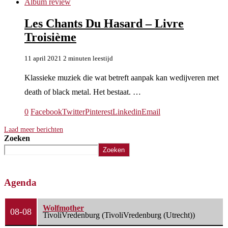
Album review
Les Chants Du Hasard – Livre
Troisième
11 april 2021
2 minuten leestijd
Klassieke muziek die wat betreft aanpak kan wedijveren met
death of black metal. Het bestaat. …
0
Facebook
Twitter
Pinterest
Linkedin
Email
Laad meer berichten
Zoeken
Zoeken
Agenda
Wolfmother
08-08
TivoliVredenburg (TivoliVredenburg (Utrecht))