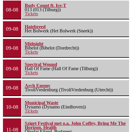
Body Count ft. Ice-T
08-08
013 (013 (Tilburg))
Tickets
Hatebreed
09-08
Het Bolwerk (Het Bolwerk (Sneek))
Midnight
09-08
Bibelot (Bibelot (Dordrecht))
Tickets
Spectral Wound
09-08
Hall Of Fame (Hall Of Fame (Tilburg))
Tickets
Arch Enemy
09-08
TivoliVredenburg (TivoliVredenburg (Utrecht))
Municipal Waste
10-08
Dynamo (Dynamo (Eindhoven))
Tickets
Sziget Festival met o.a. John Coffey, Bring Me The
Horizon, Health
11-08
Óbudai Eiland, Budapest