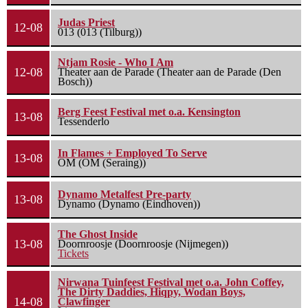
Judas Priest
12-08
013 (013 (Tilburg))
Ntjam Rosie - Who I Am
12-08
Theater aan de Parade (Theater aan de Parade (Den
Bosch))
Berg Feest Festival met o.a. Kensington
13-08
Tessenderlo
In Flames + Employed To Serve
13-08
OM (OM (Seraing))
Dynamo Metalfest Pre-party
13-08
Dynamo (Dynamo (Eindhoven))
The Ghost Inside
13-08
Doornroosje (Doornroosje (Nijmegen))
Tickets
Nirwana Tuinfeest Festival met o.a. John Coffey,
The Dirty Daddies, Hiqpy, Wodan Boys,
14-08
Clawfinger