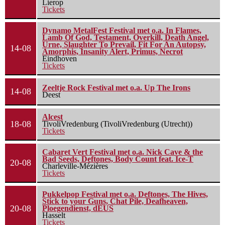
Lierop
Tickets
Dynamo MetalFest Festival met o.a. In Flames,
Lamb Of God, Testament, Overkill, Death Angel,
Urne, Slaughter To Prevail, Fit For An Autopsy,
14-08
Amorphis, Insanity Alert, Primus, Necrot
Eindhoven
Tickets
Zeeltje Rock Festival met o.a. Up The Irons
14-08
Deest
Alcest
18-08
TivoliVredenburg (TivoliVredenburg (Utrecht))
Tickets
Cabaret Vert Festival met o.a. Nick Cave & the
Bad Seeds, Deftones, Body Count feat. Ice-T
20-08
Charleville-Mézières
Tickets
Pukkelpop Festival met o.a. Deftones, The Hives,
Stick to your Guns, Chat Pile, Deafheaven,
20-08
Ploegendienst, dEUS
Hasselt
Tickets