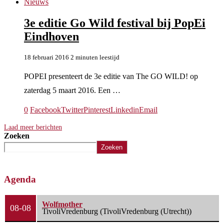
Nieuws
3e editie Go Wild festival bij PopEi
Eindhoven
18 februari 2016
2 minuten leestijd
POPEI presenteert de 3e editie van The GO WILD! op
zaterdag 5 maart 2016. Een …
0
Facebook
Twitter
Pinterest
Linkedin
Email
Laad meer berichten
Zoeken
Zoeken
Agenda
Wolfmother
08-08
TivoliVredenburg (TivoliVredenburg (Utrecht))