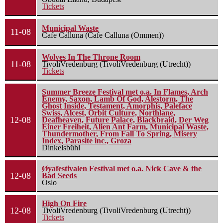
Tickets
Municipal Waste
11-08
Cafe Calluna (Cafe Calluna (Ommen))
Wolves In The Throne Room
11-08
TivoliVredenburg (TivoliVredenburg (Utrecht))
Tickets
Summer Breeze Festival met o.a. In Flames, Arch
Enemy, Saxon, Lamb Of God, Alestorm, The
Ghost Inside, Testament, Amorphis, Paleface
Swiss, Alcest, Orbit Culture, Northlane,
12-08
Deafheaven, Future Palace, Blackbraid, Der Weg
Einer Freiheit, Alien Ant Farm, Municipal Waste,
Thundermother, From Fall To Spring, Misery
Index, Parasite inc., Groza
Dinkelsbühl
Øyafestivalen Festival met o.a. Nick Cave & the
12-08
Bad Seeds
Oslo
High On Fire
12-08
TivoliVredenburg (TivoliVredenburg (Utrecht))
Tickets