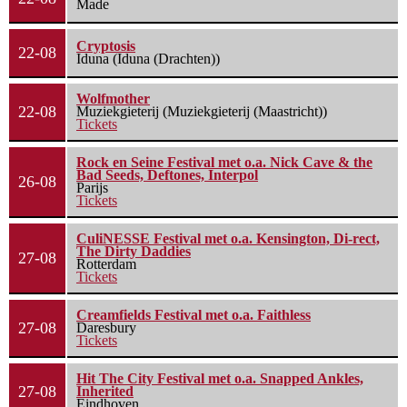
Made
Cryptosis
22-08
Iduna (Iduna (Drachten))
Wolfmother
22-08
Muziekgieterij (Muziekgieterij (Maastricht))
Tickets
Rock en Seine Festival met o.a. Nick Cave & the
Bad Seeds, Deftones, Interpol
26-08
Parijs
Tickets
CuliNESSE Festival met o.a. Kensington, Di-rect,
The Dirty Daddies
27-08
Rotterdam
Tickets
Creamfields Festival met o.a. Faithless
27-08
Daresbury
Tickets
Hit The City Festival met o.a. Snapped Ankles,
27-08
Inherited
Eindhoven