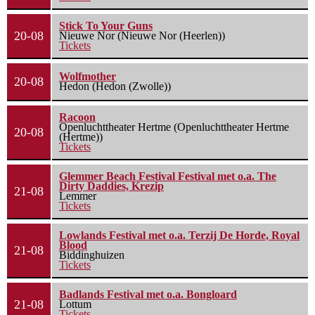
Stick To Your Guns
20-08
Nieuwe Nor (Nieuwe Nor (Heerlen))
Tickets
Wolfmother
20-08
Hedon (Hedon (Zwolle))
Racoon
Openluchttheater Hertme (Openluchttheater Hertme
20-08
(Hertme))
Tickets
Glemmer Beach Festival Festival met o.a. The
Dirty Daddies, Krezip
21-08
Lemmer
Tickets
Lowlands Festival met o.a. Terzij De Horde, Royal
Blood
21-08
Biddinghuizen
Tickets
Badlands Festival met o.a. Bongloard
21-08
Lottum
Tickets