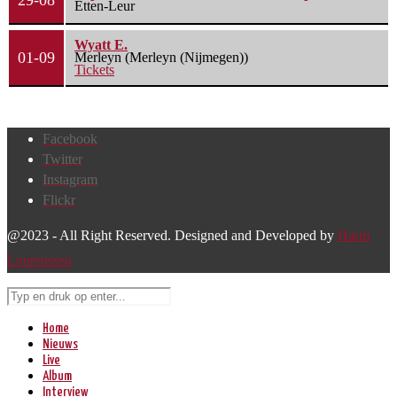
29-08
Etten-Leur
Wyatt E.
01-09
Merleyn (Merleyn (Nijmegen))
Tickets
Facebook
Twitter
Instagram
Flickr
@2023 - All Right Reserved. Designed and Developed by
Harm
Lourenssen
Home
Nieuws
Live
Album
Interview