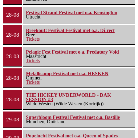
Festival Strand Festival met o.a. Kensington
28-08
Utrecht
Breekout! Festival Festival met o.a. Di-rect
28-08
Bree
Tickets
Pelagic Fest Festival met o.a. Predatory Void
28-08
Maastricht
Tickets
Metallicamp Festival met o.a. HESKEN
28-08
Ommen
Tickets
THE HICKEY UNDERWORLD - DAK
28-08
SESSION #3
Wilde Westen (Wilde Westen (Kortrijk))
Superbloom Festival Festival met o.a. Bastille
29-08
Munchen, Duitsland
Popelucht Festival met o.a. Queen of Spades