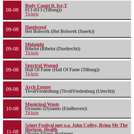
Body Count ft. Ice-T
08-08
013 (013 (Tilburg))
Tickets
Hatebreed
09-08
Het Bolwerk (Het Bolwerk (Sneek))
Midnight
09-08
Bibelot (Bibelot (Dordrecht))
Tickets
Spectral Wound
09-08
Hall Of Fame (Hall Of Fame (Tilburg))
Tickets
Arch Enemy
09-08
TivoliVredenburg (TivoliVredenburg (Utrecht))
Municipal Waste
10-08
Dynamo (Dynamo (Eindhoven))
Tickets
Sziget Festival met o.a. John Coffey, Bring Me The
Horizon, Health
11-08
Óbudai Eiland, Budapest