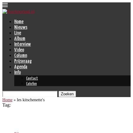
Home
Nieuws
Live
Album
Interview
Video
Column
Prijsvraag
Agenda
Info
Contact
Colofon
Zoeken
Home
»
les kitschenette's
Tag:
les kitschenette’s