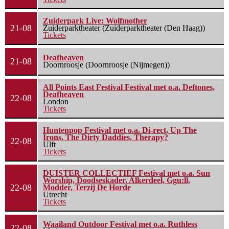
Zuiderpark Live: Wolfmother
21-08
Zuiderparktheater (Zuiderparktheater (Den Haag))
Tickets
Deafheaven
21-08
Doornroosje (Doornroosje (Nijmegen))
All Points East Festival Festival met o.a. Deftones,
Deafheaven
22-08
London
Tickets
Huntenpop Festival met o.a. Di-rect, Up The
Irons, The Dirty Daddies, Therapy?
22-08
Ulft
Tickets
DUISTER COLLECTIEF Festival met o.a. Sun
Worship, Doodseskader, Alkerdeel, Ggu:ll,
22-08
Modder, Terzij De Horde
Utrecht
Tickets
Waailand Outdoor Festival met o.a. Ruthless
22-08