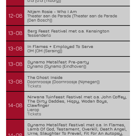
013 (013 (Tilburg))
Ntjam Rosie - Who I Am
12-08
Theater aan de Parade (Theater aan de Parade
(Den Bosch))
Berg Feest Festival met o.a. Kensington
13-08
Tessenderlo
In Flames + Employed To Serve
13-08
OM (OM (Seraing))
Dynamo Metalfest Pre-party
13-08
Dynamo (Dynamo (Eindhoven))
The Ghost Inside
13-08
Doornroosje (Doornroosje (Nijmegen))
Tickets
Nirwana Tuinfeest Festival met o.a. John Coffey,
The Dirty Daddies, Hiqpy, Wodan Boys,
14-08
Clawfinger
Lierop
Tickets
Dynamo MetalFest Festival met o.a. In Flames,
Lamb Of God, Testament, Overkill, Death Angel,
Urne, Slaughter To Prevail, Fit For An Autopsy,
14-08