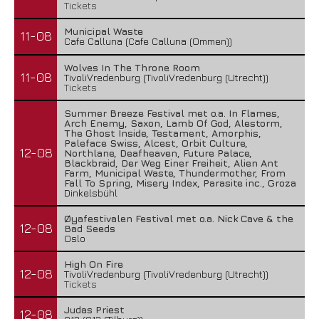
Tickets
Municipal Waste
11-08
Cafe Calluna (Cafe Calluna (Ommen))
Wolves In The Throne Room
11-08
TivoliVredenburg (TivoliVredenburg (Utrecht))
Tickets
Summer Breeze Festival met o.a. In Flames,
Arch Enemy, Saxon, Lamb Of God, Alestorm,
The Ghost Inside, Testament, Amorphis,
Paleface Swiss, Alcest, Orbit Culture,
12-08
Northlane, Deafheaven, Future Palace,
Blackbraid, Der Weg Einer Freiheit, Alien Ant
Farm, Municipal Waste, Thundermother, From
Fall To Spring, Misery Index, Parasite inc., Groza
Dinkelsbühl
Øyafestivalen Festival met o.a. Nick Cave & the
12-08
Bad Seeds
Oslo
High On Fire
12-08
TivoliVredenburg (TivoliVredenburg (Utrecht))
Tickets
Judas Priest
12-08