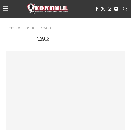
Home
»
Less To Heaven
TAG:
LESS TO HEAVEN