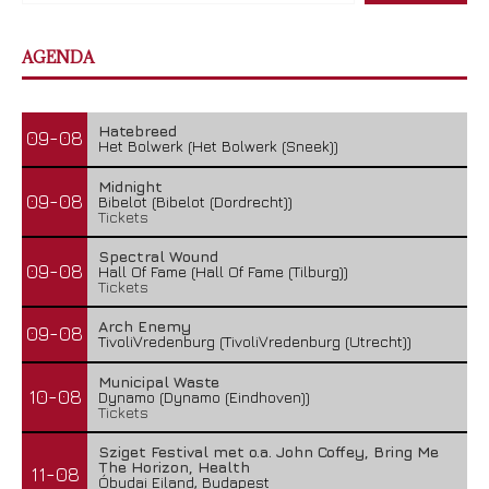
AGENDA
Hatebreed
09-08
Het Bolwerk (Het Bolwerk (Sneek))
Midnight
09-08
Bibelot (Bibelot (Dordrecht))
Tickets
Spectral Wound
09-08
Hall Of Fame (Hall Of Fame (Tilburg))
Tickets
Arch Enemy
09-08
TivoliVredenburg (TivoliVredenburg (Utrecht))
Municipal Waste
10-08
Dynamo (Dynamo (Eindhoven))
Tickets
Sziget Festival met o.a. John Coffey, Bring Me
The Horizon, Health
11-08
Óbudai Eiland, Budapest