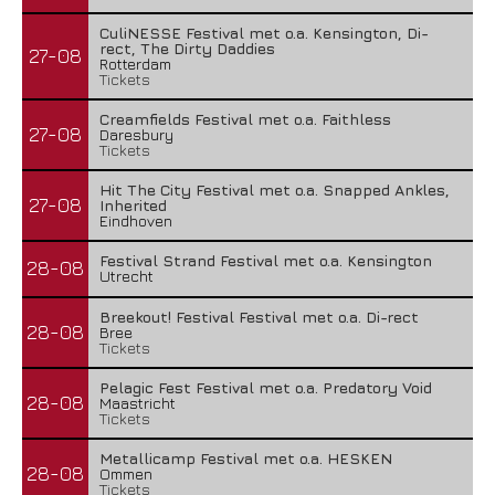
CuliNESSE Festival met o.a. Kensington, Di-
rect, The Dirty Daddies
27-08
Rotterdam
Tickets
Creamfields Festival met o.a. Faithless
27-08
Daresbury
Tickets
Hit The City Festival met o.a. Snapped Ankles,
27-08
Inherited
Eindhoven
Festival Strand Festival met o.a. Kensington
28-08
Utrecht
Breekout! Festival Festival met o.a. Di-rect
28-08
Bree
Tickets
Pelagic Fest Festival met o.a. Predatory Void
28-08
Maastricht
Tickets
Metallicamp Festival met o.a. HESKEN
28-08
Ommen
Tickets