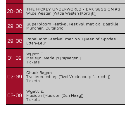
THE HICKEY UNDERWORLD - DAK SESSION #3
28-08
Wilde Westen (Wilde Westen (Kortrijk))
Superbloom Festival Festival met o.a. Bastille
29-08
Munchen, Duitsland
Popelucht Festival met o.a. Queen of Spades
29-08
Etten-Leur
Wyatt E.
01-09
Merleyn (Merleyn (Nijmegen))
Tickets
Chuck Ragan
02-09
TivoliVredenburg (TivoliVredenburg (Utrecht))
Tickets
Wyatt E.
02-09
Musicon (Musicon (Den Haag))
Tickets