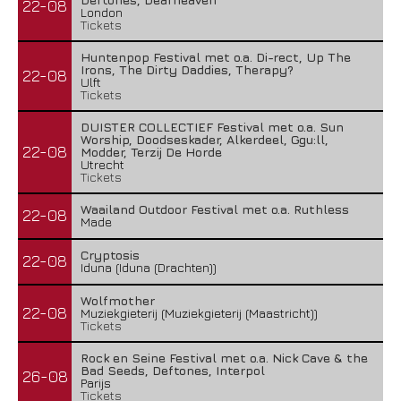
22-08
London
Tickets
Huntenpop Festival met o.a. Di-rect, Up The
Irons, The Dirty Daddies, Therapy?
22-08
Ulft
Tickets
DUISTER COLLECTIEF Festival met o.a. Sun
Worship, Doodseskader, Alkerdeel, Ggu:ll,
22-08
Modder, Terzij De Horde
Utrecht
Tickets
Waailand Outdoor Festival met o.a. Ruthless
22-08
Made
Cryptosis
22-08
Iduna (Iduna (Drachten))
Wolfmother
22-08
Muziekgieterij (Muziekgieterij (Maastricht))
Tickets
Rock en Seine Festival met o.a. Nick Cave & the
Bad Seeds, Deftones, Interpol
26-08
Parijs
Tickets