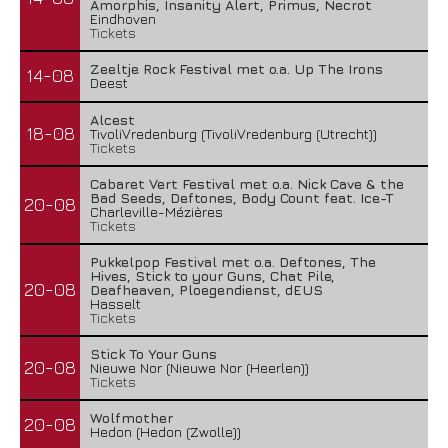
Amorphis, Insanity Alert, Primus, Necrot
Eindhoven
Tickets
Zeeltje Rock Festival met o.a. Up The Irons
14-08
Deest
Alcest
18-08
TivoliVredenburg (TivoliVredenburg (Utrecht))
Tickets
Cabaret Vert Festival met o.a. Nick Cave & the
Bad Seeds, Deftones, Body Count feat. Ice-T
20-08
Charleville-Mézières
Tickets
Pukkelpop Festival met o.a. Deftones, The
Hives, Stick to your Guns, Chat Pile,
20-08
Deafheaven, Ploegendienst, dEUS
Hasselt
Tickets
Stick To Your Guns
20-08
Nieuwe Nor (Nieuwe Nor (Heerlen))
Tickets
Wolfmother
20-08
Hedon (Hedon (Zwolle))