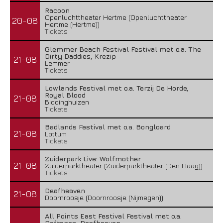
Racoon
Openluchttheater Hertme (Openluchttheater
20-08
Hertme (Hertme))
Tickets
Glemmer Beach Festival Festival met o.a. The
Dirty Daddies, Krezip
21-08
Lemmer
Tickets
Lowlands Festival met o.a. Terzij De Horde,
Royal Blood
21-08
Biddinghuizen
Tickets
Badlands Festival met o.a. Bongloard
21-08
Lottum
Tickets
Zuiderpark Live: Wolfmother
21-08
Zuiderparktheater (Zuiderparktheater (Den Haag))
Tickets
Deafheaven
21-08
Doornroosje (Doornroosje (Nijmegen))
All Points East Festival Festival met o.a.
Deftones, Deafheaven