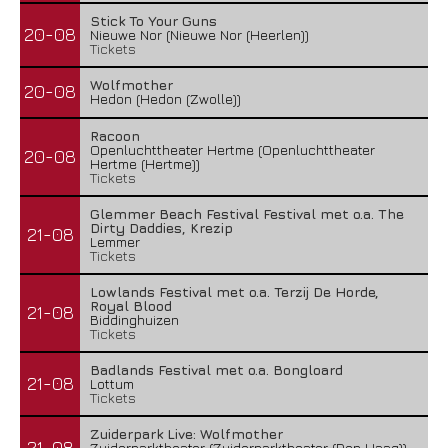
Stick To Your Guns
20-08
Nieuwe Nor (Nieuwe Nor (Heerlen))
Tickets
Wolfmother
20-08
Hedon (Hedon (Zwolle))
Racoon
Openluchttheater Hertme (Openluchttheater
20-08
Hertme (Hertme))
Tickets
Glemmer Beach Festival Festival met o.a. The
Dirty Daddies, Krezip
21-08
Lemmer
Tickets
Lowlands Festival met o.a. Terzij De Horde,
Royal Blood
21-08
Biddinghuizen
Tickets
Badlands Festival met o.a. Bongloard
21-08
Lottum
Tickets
Zuiderpark Live: Wolfmother
21-08
Zuiderparktheater (Zuiderparktheater (Den Haag))