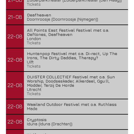
Tickets
Deafheaven
21-08
Doornroosje (Doornroosje (Nijmegen))
All Points East Festival Festival met o.a.
Deftones, Deafheaven
22-08
London
Tickets
Huntenpop Festival met o.a. Di-rect, Up The
Irons, The Dirty Daddies, Therapy?
22-08
Ulft
Tickets
DUISTER COLLECTIEF Festival met o.a. Sun
Worship, Doodseskader, Alkerdeel, Ggu:ll,
22-08
Modder, Terzij De Horde
Utrecht
Tickets
Waailand Outdoor Festival met o.a. Ruthless
22-08
Made
Cryptosis
22-08
Iduna (Iduna (Drachten))