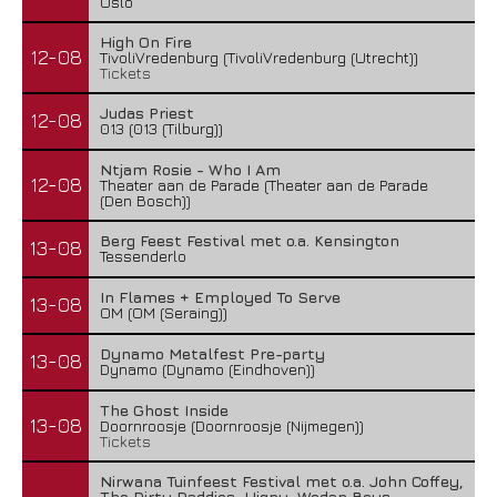
Oslo
High On Fire
12-08
TivoliVredenburg (TivoliVredenburg (Utrecht))
Tickets
Judas Priest
12-08
013 (013 (Tilburg))
Ntjam Rosie - Who I Am
12-08
Theater aan de Parade (Theater aan de Parade
(Den Bosch))
Berg Feest Festival met o.a. Kensington
13-08
Tessenderlo
In Flames + Employed To Serve
13-08
OM (OM (Seraing))
Dynamo Metalfest Pre-party
13-08
Dynamo (Dynamo (Eindhoven))
The Ghost Inside
13-08
Doornroosje (Doornroosje (Nijmegen))
Tickets
Nirwana Tuinfeest Festival met o.a. John Coffey,
The Dirty Daddies, Hiqpy, Wodan Boys,