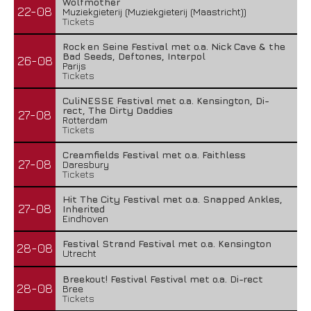
Wolfmother
22-08
Muziekgieterij (Muziekgieterij (Maastricht))
Tickets
Rock en Seine Festival met o.a. Nick Cave & the
Bad Seeds, Deftones, Interpol
26-08
Parijs
Tickets
CuliNESSE Festival met o.a. Kensington, Di-
rect, The Dirty Daddies
27-08
Rotterdam
Tickets
Creamfields Festival met o.a. Faithless
27-08
Daresbury
Tickets
Hit The City Festival met o.a. Snapped Ankles,
27-08
Inherited
Eindhoven
Festival Strand Festival met o.a. Kensington
28-08
Utrecht
Breekout! Festival Festival met o.a. Di-rect
28-08
Bree
Tickets