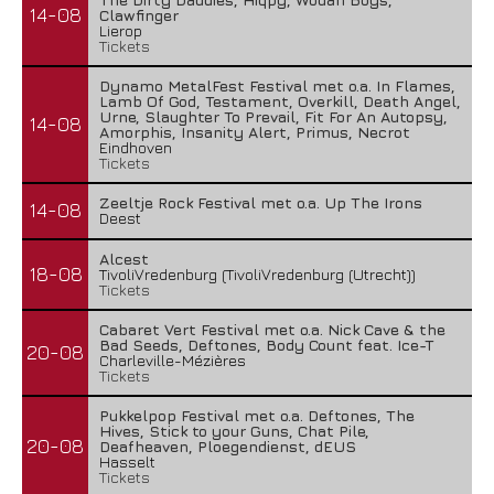
14-08
Clawfinger
Lierop
Tickets
Dynamo MetalFest Festival met o.a. In Flames,
Lamb Of God, Testament, Overkill, Death Angel,
Urne, Slaughter To Prevail, Fit For An Autopsy,
14-08
Amorphis, Insanity Alert, Primus, Necrot
Eindhoven
Tickets
Zeeltje Rock Festival met o.a. Up The Irons
14-08
Deest
Alcest
18-08
TivoliVredenburg (TivoliVredenburg (Utrecht))
Tickets
Cabaret Vert Festival met o.a. Nick Cave & the
Bad Seeds, Deftones, Body Count feat. Ice-T
20-08
Charleville-Mézières
Tickets
Pukkelpop Festival met o.a. Deftones, The
Hives, Stick to your Guns, Chat Pile,
20-08
Deafheaven, Ploegendienst, dEUS
Hasselt
Tickets