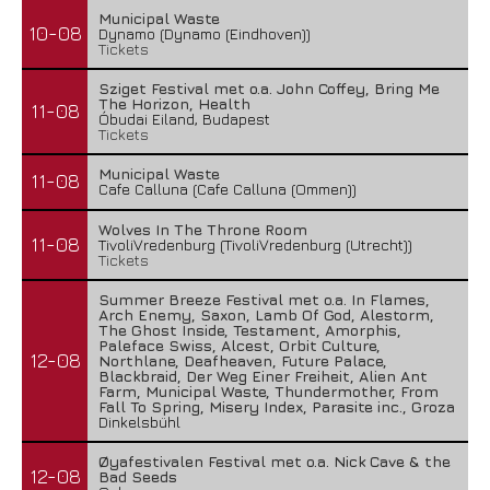
Municipal Waste
10-08
Dynamo (Dynamo (Eindhoven))
Tickets
Sziget Festival met o.a. John Coffey, Bring Me
The Horizon, Health
11-08
Óbudai Eiland, Budapest
Tickets
Municipal Waste
11-08
Cafe Calluna (Cafe Calluna (Ommen))
Wolves In The Throne Room
11-08
TivoliVredenburg (TivoliVredenburg (Utrecht))
Tickets
Summer Breeze Festival met o.a. In Flames,
Arch Enemy, Saxon, Lamb Of God, Alestorm,
The Ghost Inside, Testament, Amorphis,
Paleface Swiss, Alcest, Orbit Culture,
12-08
Northlane, Deafheaven, Future Palace,
Blackbraid, Der Weg Einer Freiheit, Alien Ant
Farm, Municipal Waste, Thundermother, From
Fall To Spring, Misery Index, Parasite inc., Groza
Dinkelsbühl
Øyafestivalen Festival met o.a. Nick Cave & the
12-08
Bad Seeds