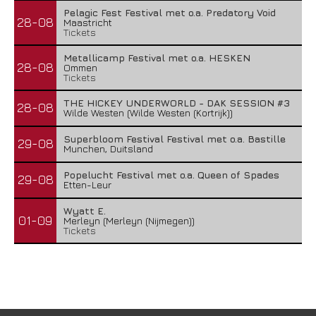
Pelagic Fest Festival met o.a. Predatory Void
28-08
Maastricht
Tickets
Metallicamp Festival met o.a. HESKEN
28-08
Ommen
Tickets
THE HICKEY UNDERWORLD - DAK SESSION #3
28-08
Wilde Westen (Wilde Westen (Kortrijk))
Superbloom Festival Festival met o.a. Bastille
29-08
Munchen, Duitsland
Popelucht Festival met o.a. Queen of Spades
29-08
Etten-Leur
Wyatt E.
01-09
Merleyn (Merleyn (Nijmegen))
Tickets