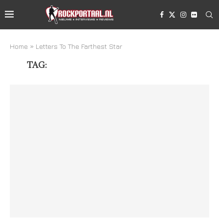
Home
»
Letters To The Farthest Star
TAG:
LETTERS TO THE FARTHEST STAR