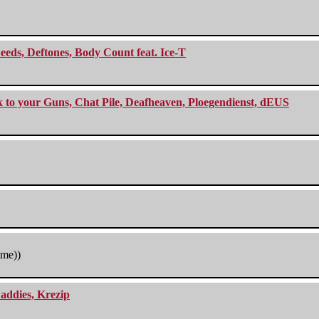
eeds, Deftones, Body Count feat. Ice-T
ck to your Guns, Chat Pile, Deafheaven, Ploegendienst, dEUS
tme))
addies, Krezip