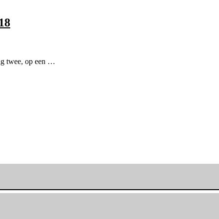
18
ag twee, op een …