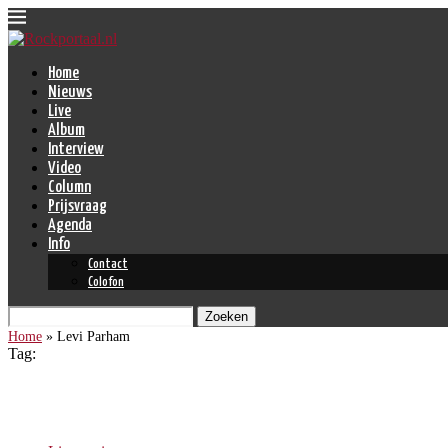
Home
Nieuws
Live
Album
Interview
Video
Column
Prijsvraag
Agenda
Info
Contact
Colofon
Zoeken
Home
»
Levi Parham
Tag:
Levi Parham