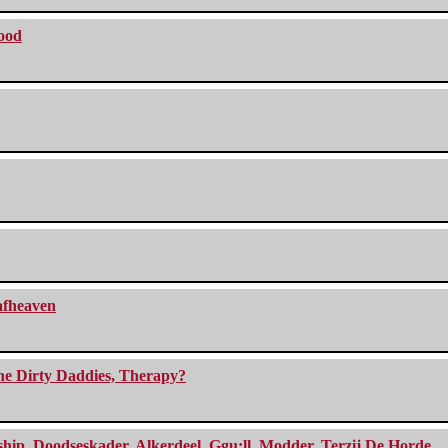
lood
eafheaven
The Dirty Daddies, Therapy?
, Doodseskader, Alkerdeel, Ggu:ll, Modder, Terzij De Horde