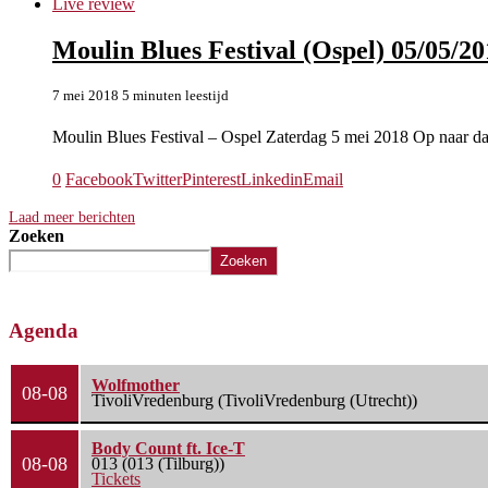
Live review
Moulin Blues Festival (Ospel) 05/05/20
7 mei 2018
5 minuten leestijd
Moulin Blues Festival – Ospel Zaterdag 5 mei 2018 Op naar d
0
Facebook
Twitter
Pinterest
Linkedin
Email
Laad meer berichten
Zoeken
Zoeken
Agenda
Wolfmother
08-08
TivoliVredenburg (TivoliVredenburg (Utrecht))
Body Count ft. Ice-T
08-08
013 (013 (Tilburg))
Tickets