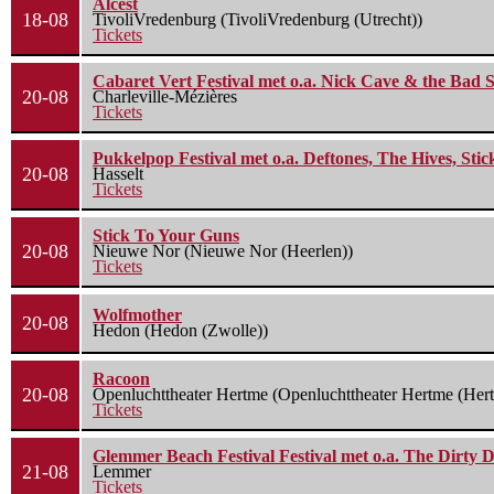
Alcest
18-08
TivoliVredenburg (TivoliVredenburg (Utrecht))
Tickets
Cabaret Vert Festival met o.a. Nick Cave & the Bad S
20-08
Charleville-Mézières
Tickets
Pukkelpop Festival met o.a. Deftones, The Hives, Sti
20-08
Hasselt
Tickets
Stick To Your Guns
20-08
Nieuwe Nor (Nieuwe Nor (Heerlen))
Tickets
Wolfmother
20-08
Hedon (Hedon (Zwolle))
Racoon
20-08
Openluchttheater Hertme (Openluchttheater Hertme (Her
Tickets
Glemmer Beach Festival Festival met o.a. The Dirty D
21-08
Lemmer
Tickets