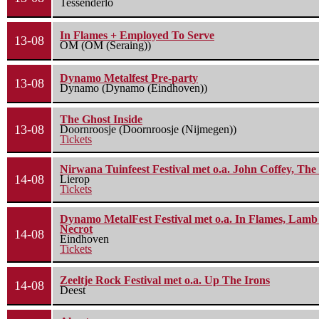
Tessenderlo
In Flames + Employed To Serve
13-08
OM (OM (Seraing))
Dynamo Metalfest Pre-party
13-08
Dynamo (Dynamo (Eindhoven))
The Ghost Inside
13-08
Doornroosje (Doornroosje (Nijmegen))
Tickets
Nirwana Tuinfeest Festival met o.a. John Coffey, Th
14-08
Lierop
Tickets
Dynamo MetalFest Festival met o.a. In Flames, Lamb O
Necrot
14-08
Eindhoven
Tickets
Zeeltje Rock Festival met o.a. Up The Irons
14-08
Deest