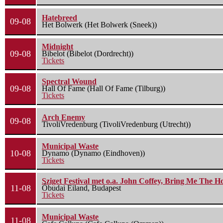
Hatebreed
09-08
Het Bolwerk (Het Bolwerk (Sneek))
Midnight
09-08
Bibelot (Bibelot (Dordrecht))
Tickets
Spectral Wound
09-08
Hall Of Fame (Hall Of Fame (Tilburg))
Tickets
Arch Enemy
09-08
TivoliVredenburg (TivoliVredenburg (Utrecht))
Municipal Waste
10-08
Dynamo (Dynamo (Eindhoven))
Tickets
Sziget Festival met o.a. John Coffey, Bring Me The H
11-08
Óbudai Eiland, Budapest
Tickets
Municipal Waste
11-08