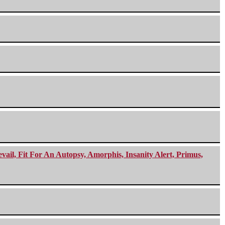
ail, Fit For An Autopsy, Amorphis, Insanity Alert, Primus,