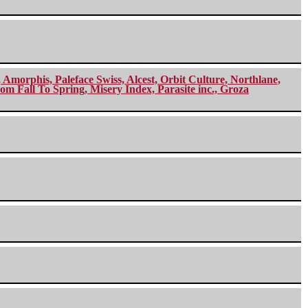
morphis, Paleface Swiss, Alcest, Orbit Culture, Northlane,
m Fall To Spring, Misery Index, Parasite inc., Groza