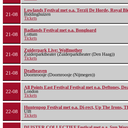
Lowlands Festival met o.a. Terzij De Horde, Royal B
21-08
Biddinghuizen
Tickets
Badlands Festival met o.a. Bongloard
21-08
Lottum
Tickets
Zuiderpark Live: Wolfmother
21-08
Zuiderparktheater (Zuiderparktheater (Den Haag))
Tickets
Deafheaven
21-08
Doornroosje (Doornroosje (Nijmegen))
All Points East Festival Festival met o.a. Deftones, D
22-08
London
Tickets
Huntenpop Festival met o.a. Di-rect, Up The Irons, 
22-08
Ulft
Tickets
DUISTER COLLECTIEF Festival met o.a. Sun Worship