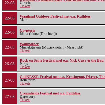
22-08
Utrecht
Tickets
Waailand Outdoor Festival met o.a. Ruthless
22-08
Made
Cryptosis
22-08
Iduna (Iduna (Drachten))
Wolfmother
22-08
Muziekgieterij (Muziekgieterij (Maastricht))
Tickets
Rock en Seine Festival met o.a. Nick Cave & the Bad 
26-08
Parijs
Tickets
CuliNESSE Festival met o.a. Kensington, Di-rect, Th
27-08
Rotterdam
Tickets
Creamfields Festival met o.a. Faithless
27-08
Daresbury
Tickets