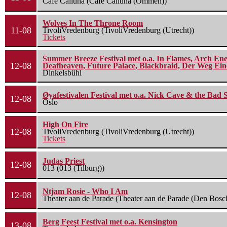
Cafe Calluna (Cafe Calluna (Ommen))
Wolves In The Throne Room
11-08
TivoliVredenburg (TivoliVredenburg (Utrecht))
Tickets
Summer Breeze Festival met o.a. In Flames, Arch Ene
12-08
Deafheaven, Future Palace, Blackbraid, Der Weg Eine
Dinkelsbühl
Øyafestivalen Festival met o.a. Nick Cave & the Bad 
12-08
Oslo
High On Fire
12-08
TivoliVredenburg (TivoliVredenburg (Utrecht))
Tickets
Judas Priest
12-08
013 (013 (Tilburg))
Ntjam Rosie - Who I Am
12-08
Theater aan de Parade (Theater aan de Parade (Den Bosc
Berg Feest Festival met o.a. Kensington
13-08