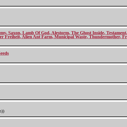
my, Saxon, Lamb Of God, Alestorm, The Ghost Inside, Testament, A
r Freiheit, Alien Ant Farm, Municipal Waste, Thundermother, Fro
Seeds
h))