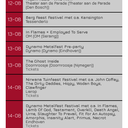
12-08
Theater aan de Parade (Theater aan de Parade
(Den Bosch))
Berg Feest Festival met o.a. Kensington
13-08
Tessenderlo
In Flames + Employed To Serve
13-08
OM (OM (Seraing))
Dynamo Metalfest Pre-party
13-08
Dynamo (Dynamo (Eindhoven))
The Ghost Inside
13-08
Doornroosje (Doornroosje (Nijmegen))
Tickets
Nirwana Tuinfeest Festival met o.a. John Coffey,
The Dirty Daddies, Hiqpy, Wodan Boys,
14-08
Clawfinger
Lierop
Tickets
Dynamo MetalFest Festival met o.a. In Flames,
Lamb Of God, Testament, Overkill, Death Angel,
Urne, Slaughter To Prevail, Fit For An Autopsy,
14-08
Amorphis, Insanity Alert, Primus, Necrot
Eindhoven
Tickets