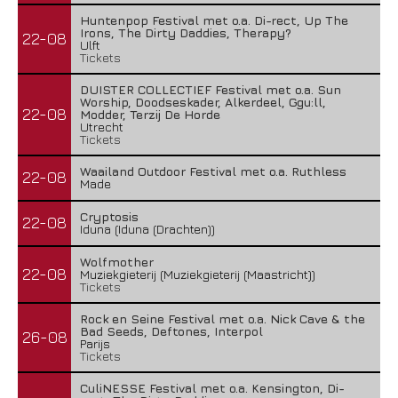
Huntenpop Festival met o.a. Di-rect, Up The
Irons, The Dirty Daddies, Therapy?
22-08
Ulft
Tickets
DUISTER COLLECTIEF Festival met o.a. Sun
Worship, Doodseskader, Alkerdeel, Ggu:ll,
22-08
Modder, Terzij De Horde
Utrecht
Tickets
Waailand Outdoor Festival met o.a. Ruthless
22-08
Made
Cryptosis
22-08
Iduna (Iduna (Drachten))
Wolfmother
22-08
Muziekgieterij (Muziekgieterij (Maastricht))
Tickets
Rock en Seine Festival met o.a. Nick Cave & the
Bad Seeds, Deftones, Interpol
26-08
Parijs
Tickets
CuliNESSE Festival met o.a. Kensington, Di-