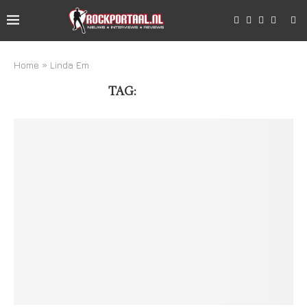
Home
»
Linda Em
TAG:
LINDA EM