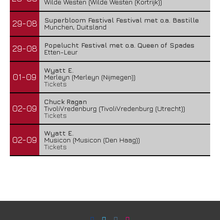
Wilde Westen (Wilde Westen (Kortrijk))
Superbloom Festival Festival met o.a. Bastille
29-08
Munchen, Duitsland
Popelucht Festival met o.a. Queen of Spades
29-08
Etten-Leur
Wyatt E.
01-09
Merleyn (Merleyn (Nijmegen))
Tickets
Chuck Ragan
02-09
TivoliVredenburg (TivoliVredenburg (Utrecht))
Tickets
Wyatt E.
02-09
Musicon (Musicon (Den Haag))
Tickets