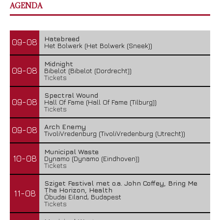
AGENDA
Hatebreed
09-08
Het Bolwerk (Het Bolwerk (Sneek))
Midnight
09-08
Bibelot (Bibelot (Dordrecht))
Tickets
Spectral Wound
09-08
Hall Of Fame (Hall Of Fame (Tilburg))
Tickets
Arch Enemy
09-08
TivoliVredenburg (TivoliVredenburg (Utrecht))
Municipal Waste
10-08
Dynamo (Dynamo (Eindhoven))
Tickets
Sziget Festival met o.a. John Coffey, Bring Me
The Horizon, Health
11-08
Óbudai Eiland, Budapest
Tickets