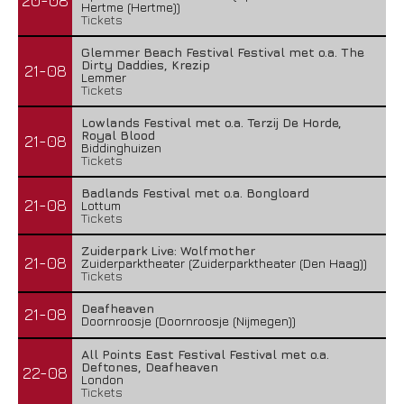
20-08
Hertme (Hertme))
Tickets
Glemmer Beach Festival Festival met o.a. The
Dirty Daddies, Krezip
21-08
Lemmer
Tickets
Lowlands Festival met o.a. Terzij De Horde,
Royal Blood
21-08
Biddinghuizen
Tickets
Badlands Festival met o.a. Bongloard
21-08
Lottum
Tickets
Zuiderpark Live: Wolfmother
21-08
Zuiderparktheater (Zuiderparktheater (Den Haag))
Tickets
Deafheaven
21-08
Doornroosje (Doornroosje (Nijmegen))
All Points East Festival Festival met o.a.
Deftones, Deafheaven
22-08
London
Tickets