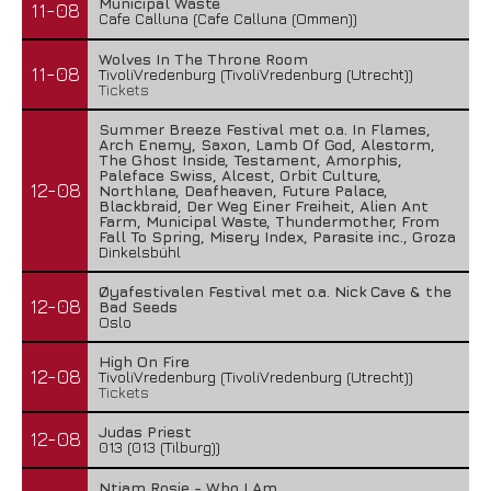
Municipal Waste
11-08
Cafe Calluna (Cafe Calluna (Ommen))
Wolves In The Throne Room
11-08
TivoliVredenburg (TivoliVredenburg (Utrecht))
Tickets
Summer Breeze Festival met o.a. In Flames,
Arch Enemy, Saxon, Lamb Of God, Alestorm,
The Ghost Inside, Testament, Amorphis,
Paleface Swiss, Alcest, Orbit Culture,
12-08
Northlane, Deafheaven, Future Palace,
Blackbraid, Der Weg Einer Freiheit, Alien Ant
Farm, Municipal Waste, Thundermother, From
Fall To Spring, Misery Index, Parasite inc., Groza
Dinkelsbühl
Øyafestivalen Festival met o.a. Nick Cave & the
12-08
Bad Seeds
Oslo
High On Fire
12-08
TivoliVredenburg (TivoliVredenburg (Utrecht))
Tickets
Judas Priest
12-08
013 (013 (Tilburg))
Ntjam Rosie - Who I Am