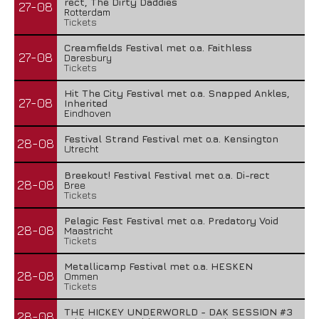
rect, The Dirty Daddies
27-08
Rotterdam
Tickets
Creamfields Festival met o.a. Faithless
27-08
Daresbury
Tickets
Hit The City Festival met o.a. Snapped Ankles,
27-08
Inherited
Eindhoven
Festival Strand Festival met o.a. Kensington
28-08
Utrecht
Breekout! Festival Festival met o.a. Di-rect
28-08
Bree
Tickets
Pelagic Fest Festival met o.a. Predatory Void
28-08
Maastricht
Tickets
Metallicamp Festival met o.a. HESKEN
28-08
Ommen
Tickets
THE HICKEY UNDERWORLD - DAK SESSION #3
28-08