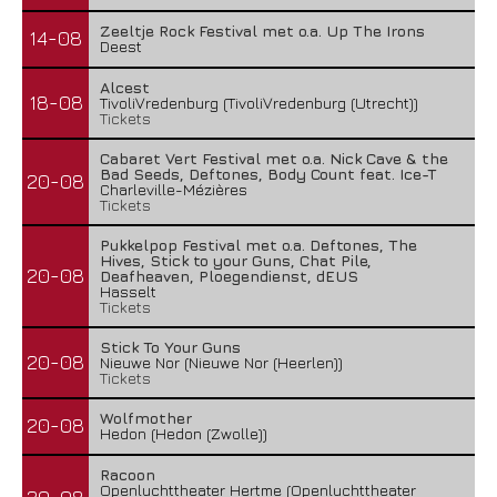
Zeeltje Rock Festival met o.a. Up The Irons
14-08
Deest
Alcest
18-08
TivoliVredenburg (TivoliVredenburg (Utrecht))
Tickets
Cabaret Vert Festival met o.a. Nick Cave & the
Bad Seeds, Deftones, Body Count feat. Ice-T
20-08
Charleville-Mézières
Tickets
Pukkelpop Festival met o.a. Deftones, The
Hives, Stick to your Guns, Chat Pile,
20-08
Deafheaven, Ploegendienst, dEUS
Hasselt
Tickets
Stick To Your Guns
20-08
Nieuwe Nor (Nieuwe Nor (Heerlen))
Tickets
Wolfmother
20-08
Hedon (Hedon (Zwolle))
Racoon
Openluchttheater Hertme (Openluchttheater