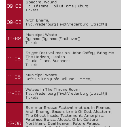
Spectral Wound
09-08
Hall Of Fame (Hall Of Fame (Tilburg))
Tickets
Arch Enemy
09-08
TivoliVredenburg (TivoliVredenburg (Utrecht))
Municipal Waste
10-08
Dynamo (Dynamo (Eindhoven))
Tickets
Sziget Festival met o.a. John Coffey, Bring Me
The Horizon, Health
11-08
Óbudai Eiland, Budapest
Tickets
Municipal Waste
11-08
Cafe Calluna (Cafe Calluna (Ommen))
Wolves In The Throne Room
11-08
TivoliVredenburg (TivoliVredenburg (Utrecht))
Tickets
Summer Breeze Festival met o.a. In Flames,
Arch Enemy, Saxon, Lamb Of God, Alestorm,
The Ghost Inside, Testament, Amorphis,
Paleface Swiss, Alcest, Orbit Culture,
12-08
Northlane, Deafheaven, Future Palace,