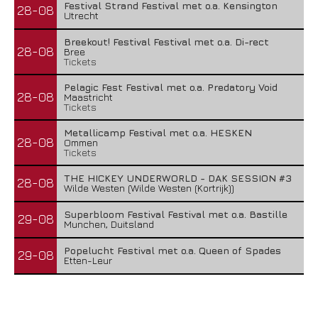
Festival Strand Festival met o.a. Kensington
28-08
Utrecht
Breekout! Festival Festival met o.a. Di-rect
28-08
Bree
Tickets
Pelagic Fest Festival met o.a. Predatory Void
28-08
Maastricht
Tickets
Metallicamp Festival met o.a. HESKEN
28-08
Ommen
Tickets
THE HICKEY UNDERWORLD - DAK SESSION #3
28-08
Wilde Westen (Wilde Westen (Kortrijk))
Superbloom Festival Festival met o.a. Bastille
29-08
Munchen, Duitsland
Popelucht Festival met o.a. Queen of Spades
29-08
Etten-Leur