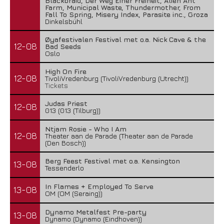
Blackbraid, Der Weg Einer Freiheit, Alien Ant
Farm, Municipal Waste, Thundermother, From
Fall To Spring, Misery Index, Parasite inc., Groza
Dinkelsbühl
Øyafestivalen Festival met o.a. Nick Cave & the
12-08
Bad Seeds
Oslo
High On Fire
12-08
TivoliVredenburg (TivoliVredenburg (Utrecht))
Tickets
Judas Priest
12-08
013 (013 (Tilburg))
Ntjam Rosie - Who I Am
12-08
Theater aan de Parade (Theater aan de Parade
(Den Bosch))
Berg Feest Festival met o.a. Kensington
13-08
Tessenderlo
In Flames + Employed To Serve
13-08
OM (OM (Seraing))
Dynamo Metalfest Pre-party
13-08
Dynamo (Dynamo (Eindhoven))