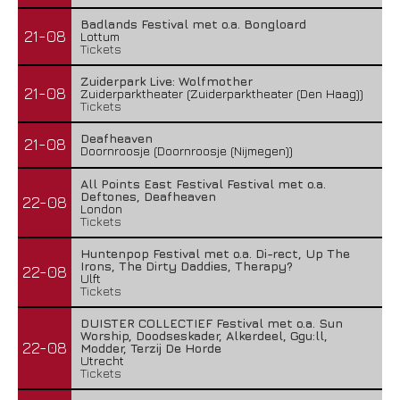
Badlands Festival met o.a. Bongloard
21-08
Lottum
Tickets
Zuiderpark Live: Wolfmother
21-08
Zuiderparktheater (Zuiderparktheater (Den Haag))
Tickets
Deafheaven
21-08
Doornroosje (Doornroosje (Nijmegen))
All Points East Festival Festival met o.a.
Deftones, Deafheaven
22-08
London
Tickets
Huntenpop Festival met o.a. Di-rect, Up The
Irons, The Dirty Daddies, Therapy?
22-08
Ulft
Tickets
DUISTER COLLECTIEF Festival met o.a. Sun
Worship, Doodseskader, Alkerdeel, Ggu:ll,
22-08
Modder, Terzij De Horde
Utrecht
Tickets