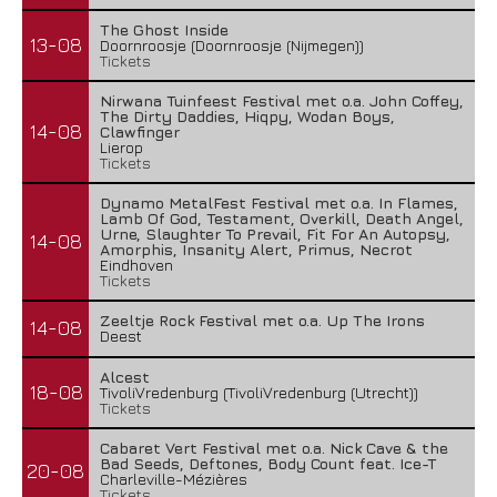
The Ghost Inside
13-08
Doornroosje (Doornroosje (Nijmegen))
Tickets
Nirwana Tuinfeest Festival met o.a. John Coffey,
The Dirty Daddies, Hiqpy, Wodan Boys,
14-08
Clawfinger
Lierop
Tickets
Dynamo MetalFest Festival met o.a. In Flames,
Lamb Of God, Testament, Overkill, Death Angel,
Urne, Slaughter To Prevail, Fit For An Autopsy,
14-08
Amorphis, Insanity Alert, Primus, Necrot
Eindhoven
Tickets
Zeeltje Rock Festival met o.a. Up The Irons
14-08
Deest
Alcest
18-08
TivoliVredenburg (TivoliVredenburg (Utrecht))
Tickets
Cabaret Vert Festival met o.a. Nick Cave & the
Bad Seeds, Deftones, Body Count feat. Ice-T
20-08
Charleville-Mézières
Tickets