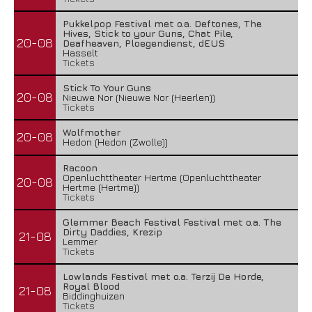
Pukkelpop Festival met o.a. Deftones, The
Hives, Stick to your Guns, Chat Pile,
20-08
Deafheaven, Ploegendienst, dEUS
Hasselt
Tickets
Stick To Your Guns
20-08
Nieuwe Nor (Nieuwe Nor (Heerlen))
Tickets
Wolfmother
20-08
Hedon (Hedon (Zwolle))
Racoon
Openluchttheater Hertme (Openluchttheater
20-08
Hertme (Hertme))
Tickets
Glemmer Beach Festival Festival met o.a. The
Dirty Daddies, Krezip
21-08
Lemmer
Tickets
Lowlands Festival met o.a. Terzij De Horde,
Royal Blood
21-08
Biddinghuizen
Tickets