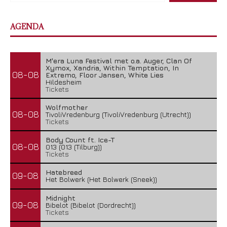
AGENDA
M'era Luna Festival met o.a. Auger, Clan Of
Xymox, Xandria, Within Temptation, In
08-08
Extremo, Floor Jansen, White Lies
Hildesheim
Tickets
Wolfmother
08-08
TivoliVredenburg (TivoliVredenburg (Utrecht))
Tickets
Body Count ft. Ice-T
08-08
013 (013 (Tilburg))
Tickets
Hatebreed
09-08
Het Bolwerk (Het Bolwerk (Sneek))
Midnight
09-08
Bibelot (Bibelot (Dordrecht))
Tickets