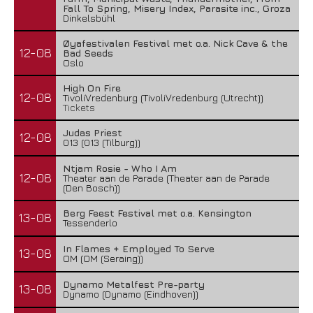
Fall To Spring, Misery Index, Parasite inc., Groza
Dinkelsbühl
Øyafestivalen Festival met o.a. Nick Cave & the
12-08
Bad Seeds
Oslo
High On Fire
12-08
TivoliVredenburg (TivoliVredenburg (Utrecht))
Tickets
Judas Priest
12-08
013 (013 (Tilburg))
Ntjam Rosie - Who I Am
12-08
Theater aan de Parade (Theater aan de Parade
(Den Bosch))
Berg Feest Festival met o.a. Kensington
13-08
Tessenderlo
In Flames + Employed To Serve
13-08
OM (OM (Seraing))
Dynamo Metalfest Pre-party
13-08
Dynamo (Dynamo (Eindhoven))