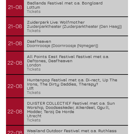
Badlands Festival met o.a. Bongloard
21-08
Lottum
Tickets
Zuiderpark Live: Wolfmother
21-08
Zuiderparktheater (Zuiderparktheater (Den Haag))
Tickets
Deafheaven
21-08
Doornroosje (Doornroosje (Nijmegen))
All Points East Festival Festival met o.a.
Deftones, Deafheaven
22-08
London
Tickets
Huntenpop Festival met o.a. Di-rect, Up The
Irons, The Dirty Daddies, Therapy?
22-08
Ulft
Tickets
DUISTER COLLECTIEF Festival met o.a. Sun
Worship, Doodseskader, Alkerdeel, Ggu:ll,
22-08
Modder, Terzij De Horde
Utrecht
Tickets
Waailand Outdoor Festival met o.a. Ruthless
22-08