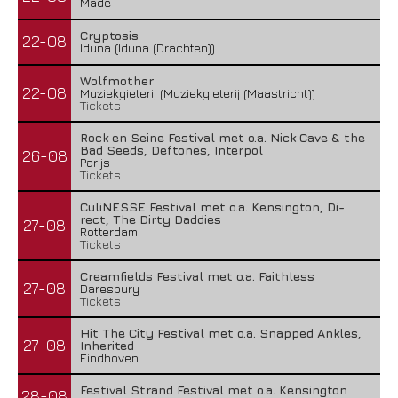
Made
Cryptosis
22-08
Iduna (Iduna (Drachten))
Wolfmother
22-08
Muziekgieterij (Muziekgieterij (Maastricht))
Tickets
Rock en Seine Festival met o.a. Nick Cave & the
Bad Seeds, Deftones, Interpol
26-08
Parijs
Tickets
CuliNESSE Festival met o.a. Kensington, Di-
rect, The Dirty Daddies
27-08
Rotterdam
Tickets
Creamfields Festival met o.a. Faithless
27-08
Daresbury
Tickets
Hit The City Festival met o.a. Snapped Ankles,
27-08
Inherited
Eindhoven
Festival Strand Festival met o.a. Kensington
28-08