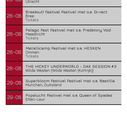
Utrecht
Breekout! Festival Festival met o.a. Di-rect
28-08
Bree
Tickets
Pelagic Fest Festival met o.a. Predatory Void
28-08
Maastricht
Tickets
Metallicamp Festival met o.a. HESKEN
28-08
Ommen
Tickets
THE HICKEY UNDERWORLD - DAK SESSION #3
28-08
Wilde Westen (Wilde Westen (Kortrijk))
Superbloom Festival Festival met o.a. Bastille
29-08
Munchen, Duitsland
Popelucht Festival met o.a. Queen of Spades
29-08
Etten-Leur