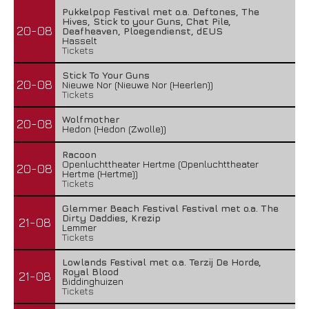
Pukkelpop Festival met o.a. Deftones, The
Hives, Stick to your Guns, Chat Pile,
20-08
Deafheaven, Ploegendienst, dEUS
Hasselt
Tickets
Stick To Your Guns
20-08
Nieuwe Nor (Nieuwe Nor (Heerlen))
Tickets
Wolfmother
20-08
Hedon (Hedon (Zwolle))
Racoon
Openluchttheater Hertme (Openluchttheater
20-08
Hertme (Hertme))
Tickets
Glemmer Beach Festival Festival met o.a. The
Dirty Daddies, Krezip
21-08
Lemmer
Tickets
Lowlands Festival met o.a. Terzij De Horde,
Royal Blood
21-08
Biddinghuizen
Tickets