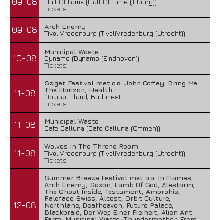
09-08
Hall Of Fame (Hall Of Fame (Tilburg))
Tickets
Arch Enemy
09-08
TivoliVredenburg (TivoliVredenburg (Utrecht))
Municipal Waste
10-08
Dynamo (Dynamo (Eindhoven))
Tickets
Sziget Festival met o.a. John Coffey, Bring Me
The Horizon, Health
11-08
Óbudai Eiland, Budapest
Tickets
Municipal Waste
11-08
Cafe Calluna (Cafe Calluna (Ommen))
Wolves In The Throne Room
11-08
TivoliVredenburg (TivoliVredenburg (Utrecht))
Tickets
Summer Breeze Festival met o.a. In Flames,
Arch Enemy, Saxon, Lamb Of God, Alestorm,
The Ghost Inside, Testament, Amorphis,
Paleface Swiss, Alcest, Orbit Culture,
12-08
Northlane, Deafheaven, Future Palace,
Blackbraid, Der Weg Einer Freiheit, Alien Ant
Farm, Municipal Waste, Thundermother, From