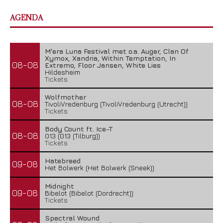
AGENDA
M'era Luna Festival met o.a. Auger, Clan Of
Xymox, Xandria, Within Temptation, In
08-08
Extremo, Floor Jansen, White Lies
Hildesheim
Tickets
Wolfmother
08-08
TivoliVredenburg (TivoliVredenburg (Utrecht))
Tickets
Body Count ft. Ice-T
08-08
013 (013 (Tilburg))
Tickets
Hatebreed
09-08
Het Bolwerk (Het Bolwerk (Sneek))
Midnight
09-08
Bibelot (Bibelot (Dordrecht))
Tickets
Spectral Wound