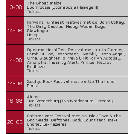
The Ghost Inside
13-08
Doornroosje (Doornroosje (Nijmegen))
Tickets
Nirwana Tuinfeest Festival met o.a. John Coffey,
The Dirty Daddies, Hiqpy, Wodan Boys,
14-08
Clawfinger
Lierop
Tickets
Dynamo MetalFest Festival met o.a. In Flames,
Lamb Of God, Testament, Overkill, Death Angel,
Urne, Slaughter To Prevail, Fit For An Autopsy,
14-08
Amorphis, Insanity Alert, Primus, Necrot
Eindhoven
Tickets
Zeeltje Rock Festival met o.a. Up The Irons
14-08
Deest
Alcest
18-08
TivoliVredenburg (TivoliVredenburg (Utrecht))
Tickets
Cabaret Vert Festival met o.a. Nick Cave & the
Bad Seeds, Deftones, Body Count feat. Ice-T
20-08
Charleville-Mézières
Tickets