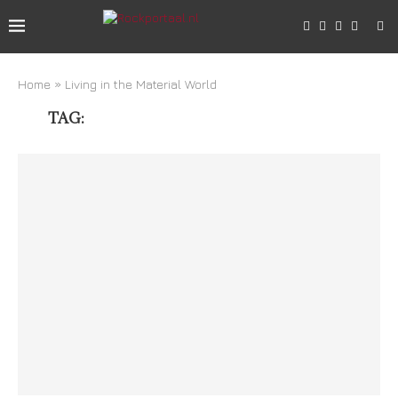
Home
»
Living in the Material World
TAG:
LIVING IN THE MATERIAL WORLD