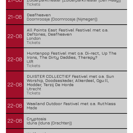
Tickets
Deafheaven
21-08
Doornroosje (Doornroosje (Nijmegen))
All Points East Festival Festival met o.a.
Deftones, Deafheaven
22-08
London
Tickets
Huntenpop Festival met o.a. Di-rect, Up The
Irons, The Dirty Daddies, Therapy?
22-08
Ulft
Tickets
DUISTER COLLECTIEF Festival met o.a. Sun
Worship, Doodseskader, Alkerdeel, Ggu:ll,
22-08
Modder, Terzij De Horde
Utrecht
Tickets
Waailand Outdoor Festival met o.a. Ruthless
22-08
Made
Cryptosis
22-08
Iduna (Iduna (Drachten))