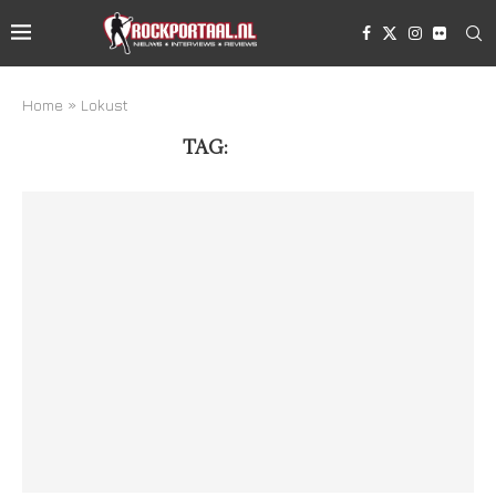
Home
»
Lokust
TAG:
LOKUST