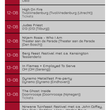
Oslo
High On Fire
12-08
TivoliVredenburg (TivoliVredenburg (Utrecht))
Tickets
Judas Priest
12-08
013 (013 (Tilburg))
Ntjam Rosie - Who I Am
12-08
Theater aan de Parade (Theater aan de Parade
(Den Bosch))
Berg Feest Festival met o.a. Kensington
13-08
Tessenderlo
In Flames + Employed To Serve
13-08
OM (OM (Seraing))
Dynamo Metalfest Pre-party
13-08
Dynamo (Dynamo (Eindhoven))
The Ghost Inside
13-08
Doornroosje (Doornroosje (Nijmegen))
Tickets
Nirwana Tuinfeest Festival met o.a. John Coffey,
The Dirty Daddies, Hiqpy, Wodan Boys,