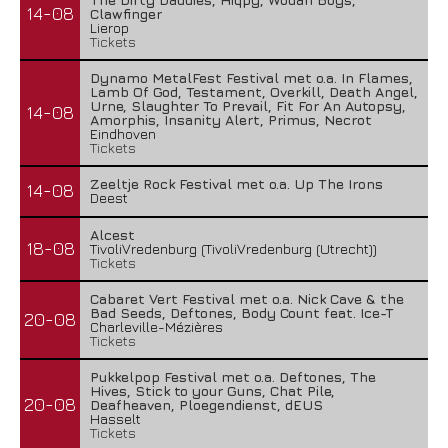
14-08
Clawfinger
Lierop
Tickets
Dynamo MetalFest Festival met o.a. In Flames,
Lamb Of God, Testament, Overkill, Death Angel,
Urne, Slaughter To Prevail, Fit For An Autopsy,
14-08
Amorphis, Insanity Alert, Primus, Necrot
Eindhoven
Tickets
Zeeltje Rock Festival met o.a. Up The Irons
14-08
Deest
Alcest
18-08
TivoliVredenburg (TivoliVredenburg (Utrecht))
Tickets
Cabaret Vert Festival met o.a. Nick Cave & the
Bad Seeds, Deftones, Body Count feat. Ice-T
20-08
Charleville-Mézières
Tickets
Pukkelpop Festival met o.a. Deftones, The
Hives, Stick to your Guns, Chat Pile,
20-08
Deafheaven, Ploegendienst, dEUS
Hasselt
Tickets