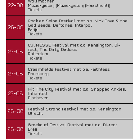
Wolfmother
22-08
Muziekgieterij (Muziekgieterij (Maastricht))
Tickets
Rock en Seine Festival met o.a. Nick Cave & the
Bad Seeds, Deftones, Interpol
26-08
Parijs
Tickets
CuliNESSE Festival met o.a. Kensington, Di-
rect, The Dirty Daddies
27-08
Rotterdam
Tickets
Creamfields Festival met o.a. Faithless
27-08
Daresbury
Tickets
Hit The City Festival met o.a. Snapped Ankles,
27-08
Inherited
Eindhoven
Festival Strand Festival met o.a. Kensington
28-08
Utrecht
Breekout! Festival Festival met o.a. Di-rect
28-08
Bree
Tickets