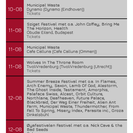
Municipal Waste
10-08
Dynamo (Dynamo (Eindhoven))
Tickets
Sziget Festival met o.a. John Coffey, Bring Me
The Horizon, Health
11-08
Óbudai Eiland, Budapest
Tickets
Municipal Waste
11-08
Cafe Calluna (Cafe Calluna (Ommen))
Wolves In The Throne Room
11-08
TivoliVredenburg (TivoliVredenburg (Utrecht))
Tickets
Summer Breeze Festival met o.a. In Flames,
Arch Enemy, Saxon, Lamb Of God, Alestorm,
The Ghost Inside, Testament, Amorphis,
Paleface Swiss, Alcest, Orbit Culture,
12-08
Northlane, Deafheaven, Future Palace,
Blackbraid, Der Weg Einer Freiheit, Alien Ant
Farm, Municipal Waste, Thundermother, From
Fall To Spring, Misery Index, Parasite inc., Groza
Dinkelsbühl
Øyafestivalen Festival met o.a. Nick Cave & the
12-08
Bad Seeds