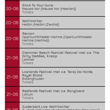
Stick To Your Guns
20-08
Nieuwe Nor (Nieuwe Nor (Heerlen))
Tickets
Wolfmother
20-08
Hedon (Hedon (Zwolle))
Racoon
Openluchttheater Hertme (Openluchttheater
20-08
Hertme (Hertme))
Tickets
Glemmer Beach Festival Festival met o.a. The
Dirty Daddies, Krezip
21-08
Lemmer
Tickets
Lowlands Festival met o.a. Terzij De Horde,
Royal Blood
21-08
Biddinghuizen
Tickets
Badlands Festival met o.a. Bongloard
21-08
Lottum
Tickets
Zuiderpark Live: Wolfmother
21-08
Zuiderparktheater (Zuiderparktheater (Den Haag))