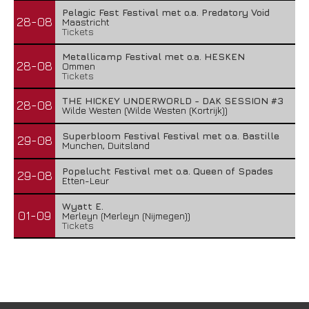
Pelagic Fest Festival met o.a. Predatory Void
28-08
Maastricht
Tickets
Metallicamp Festival met o.a. HESKEN
28-08
Ommen
Tickets
THE HICKEY UNDERWORLD - DAK SESSION #3
28-08
Wilde Westen (Wilde Westen (Kortrijk))
Superbloom Festival Festival met o.a. Bastille
29-08
Munchen, Duitsland
Popelucht Festival met o.a. Queen of Spades
29-08
Etten-Leur
Wyatt E.
01-09
Merleyn (Merleyn (Nijmegen))
Tickets