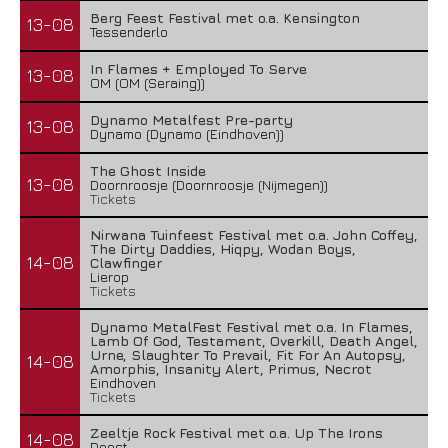
Berg Feest Festival met o.a. Kensington
13-08
Tessenderlo
In Flames + Employed To Serve
13-08
OM (OM (Seraing))
Dynamo Metalfest Pre-party
13-08
Dynamo (Dynamo (Eindhoven))
The Ghost Inside
13-08
Doornroosje (Doornroosje (Nijmegen))
Tickets
Nirwana Tuinfeest Festival met o.a. John Coffey,
The Dirty Daddies, Hiqpy, Wodan Boys,
14-08
Clawfinger
Lierop
Tickets
Dynamo MetalFest Festival met o.a. In Flames,
Lamb Of God, Testament, Overkill, Death Angel,
Urne, Slaughter To Prevail, Fit For An Autopsy,
14-08
Amorphis, Insanity Alert, Primus, Necrot
Eindhoven
Tickets
Zeeltje Rock Festival met o.a. Up The Irons
14-08
Deest