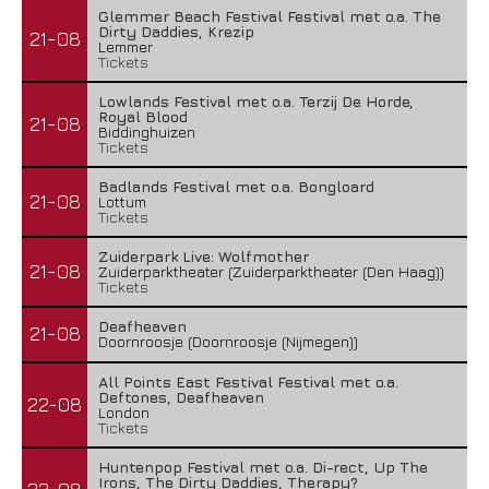
Glemmer Beach Festival Festival met o.a. The
Dirty Daddies, Krezip
21-08
Lemmer
Tickets
Lowlands Festival met o.a. Terzij De Horde,
Royal Blood
21-08
Biddinghuizen
Tickets
Badlands Festival met o.a. Bongloard
21-08
Lottum
Tickets
Zuiderpark Live: Wolfmother
21-08
Zuiderparktheater (Zuiderparktheater (Den Haag))
Tickets
Deafheaven
21-08
Doornroosje (Doornroosje (Nijmegen))
All Points East Festival Festival met o.a.
Deftones, Deafheaven
22-08
London
Tickets
Huntenpop Festival met o.a. Di-rect, Up The
Irons, The Dirty Daddies, Therapy?