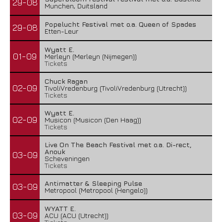
29-08
Munchen, Duitsland
Popelucht Festival met o.a. Queen of Spades
29-08
Etten-Leur
Wyatt E.
01-09
Merleyn (Merleyn (Nijmegen))
Tickets
Chuck Ragan
02-09
TivoliVredenburg (TivoliVredenburg (Utrecht))
Tickets
Wyatt E.
02-09
Musicon (Musicon (Den Haag))
Tickets
Live On The Beach Festival met o.a. Di-rect,
Anouk
03-09
Scheveningen
Tickets
Antimatter & Sleeping Pulse
03-09
Metropool (Metropool (Hengelo))
WYATT E.
03-09
ACU (ACU (Utrecht))