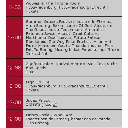
Wolves In The Throne Room
11-08
TivoliVredenburg (TivoliVredenburg (Utrecht))
Tickets
Summer Breeze Festival met o.a. In Flames,
Arch Enemy, Saxon, Lamb Of God, Alestorm,
The Ghost Inside, Testament, Amorphis,
Paleface Swiss, Alcest, Orbit Culture,
12-08
Northlane, Deafheaven, Future Palace,
Blackbraid, Der Weg Einer Freiheit, Alien Ant
Farm, Municipal Waste, Thundermother, From
Fall To Spring, Misery Index, Parasite inc., Groza
Dinkelsbühl
Øyafestivalen Festival met o.a. Nick Cave & the
12-08
Bad Seeds
Oslo
High On Fire
12-08
TivoliVredenburg (TivoliVredenburg (Utrecht))
Tickets
Judas Priest
12-08
013 (013 (Tilburg))
Ntjam Rosie - Who I Am
12-08
Theater aan de Parade (Theater aan de Parade
(Den Bosch))