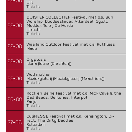
22-08
Ulft
Tickets
DUISTER COLLECTIEF Festival met o.a. Sun
Worship, Doodseskader, Alkerdeel, Ggu:ll,
22-08
Modder, Terzij De Horde
Utrecht
Tickets
Waailand Outdoor Festival met o.a. Ruthless
22-08
Made
Cryptosis
22-08
Iduna (Iduna (Drachten))
Wolfmother
22-08
Muziekgieterij (Muziekgieterij (Maastricht))
Tickets
Rock en Seine Festival met o.a. Nick Cave & the
Bad Seeds, Deftones, Interpol
26-08
Parijs
Tickets
CuliNESSE Festival met o.a. Kensington, Di-
rect, The Dirty Daddies
27-08
Rotterdam
Tickets