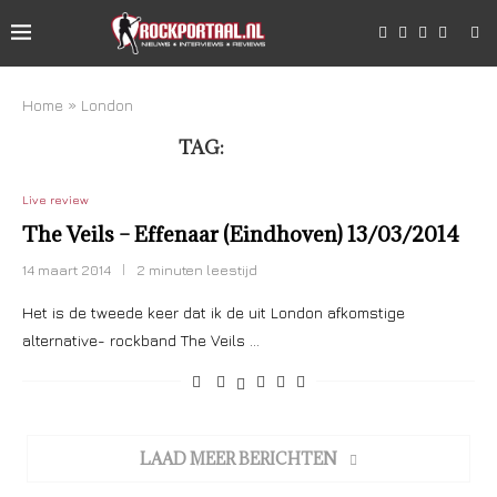
Home
»
London
TAG:
LONDON
Live review
The Veils – Effenaar (Eindhoven) 13/03/2014
14 maart 2014
2 minuten leestijd
Het is de tweede keer dat ik de uit London afkomstige
alternative- rockband The Veils …
LAAD MEER BERICHTEN