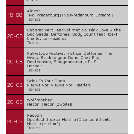
Alcest
18-08
TivoliVredenburg (TivoliVredenburg (Utrecht))
Tickets
Cabaret Vert Festival met o.a. Nick Cave & the
Bad Seeds, Deftones, Body Count feat. Ice-T
20-08
Charleville-Mézières
Tickets
Pukkelpop Festival met o.a. Deftones, The
Hives, Stick to your Guns, Chat Pile,
20-08
Deafheaven, Ploegendienst, dEUS
Hasselt
Tickets
Stick To Your Guns
20-08
Nieuwe Nor (Nieuwe Nor (Heerlen))
Tickets
Wolfmother
20-08
Hedon (Hedon (Zwolle))
Racoon
Openluchttheater Hertme (Openluchttheater
20-08
Hertme (Hertme))
Tickets