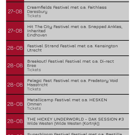
Creamfields Festival met o.a. Faithless
27-08
Daresbury
Tickets
Hit The City Festival met o.a. Snapped Ankles,
27-08
Inherited
Eindhoven
Festival Strand Festival met o.a. Kensington
28-08
Utrecht
Breekout! Festival Festival met o.a. Di-rect
28-08
Bree
Tickets
Pelagic Fest Festival met o.a. Predatory Void
28-08
Maastricht
Tickets
Metallicamp Festival met o.a. HESKEN
28-08
Ommen
Tickets
THE HICKEY UNDERWORLD - DAK SESSION #3
28-08
Wilde Westen (Wilde Westen (Kortrijk))
Superbloom Festival Festival met o.a. Bastille