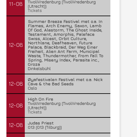
TivoliVredenburg (TivoliVredenburg
11-08
(Utrecht))
Tickets
Summer Breeze Festival met o.a. In
Flames, Arch Enemy, Saxon, Lamb
Of God, Alestorm, The Ghost Inside,
Testament, Amorphis, Paleface
Swiss, Alcest, Orbit Culture,
Northlane, Deafheaven, Future
12-08
Palace, Blackbraid, Der Weg Einer
Freiheit, Alien Ant Farm, Municipal
Waste, Thundermother, From Fall To
Spring, Misery Index, Parasite inc.,
Groza
Dinkelsbühl
Øyafestivalen Festival met o.a. Nick
12-08
Cave & the Bad Seeds
Oslo
High On Fire
TivoliVredenburg (TivoliVredenburg
12-08
(Utrecht))
Tickets
Judas Priest
12-08
013 (013 (Tilburg))