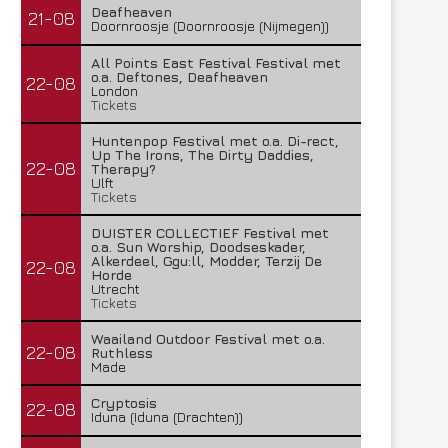
Deafheaven
21-08
Doornroosje (Doornroosje (Nijmegen))
All Points East Festival Festival met
o.a. Deftones, Deafheaven
22-08
London
Tickets
Huntenpop Festival met o.a. Di-rect,
Up The Irons, The Dirty Daddies,
22-08
Therapy?
Ulft
Tickets
DUISTER COLLECTIEF Festival met
o.a. Sun Worship, Doodseskader,
Alkerdeel, Ggu:ll, Modder, Terzij De
22-08
Horde
Utrecht
Tickets
Waailand Outdoor Festival met o.a.
22-08
Ruthless
Made
Cryptosis
22-08
Iduna (Iduna (Drachten))