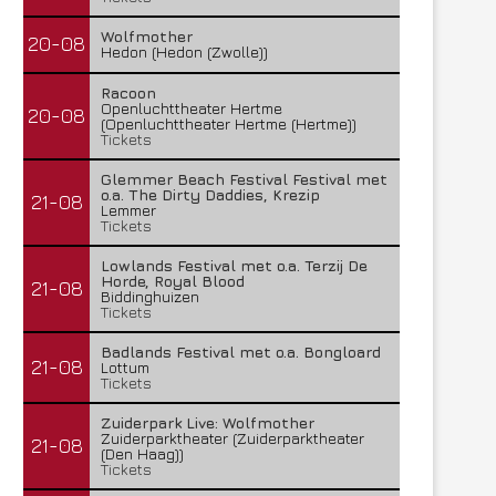
Wolfmother
20-08
Hedon (Hedon (Zwolle))
Racoon
Openluchttheater Hertme
20-08
(Openluchttheater Hertme (Hertme))
Tickets
Glemmer Beach Festival Festival met
o.a. The Dirty Daddies, Krezip
21-08
Lemmer
Tickets
Lowlands Festival met o.a. Terzij De
Horde, Royal Blood
21-08
Biddinghuizen
Tickets
Badlands Festival met o.a. Bongloard
21-08
Lottum
Tickets
Zuiderpark Live: Wolfmother
Zuiderparktheater (Zuiderparktheater
21-08
(Den Haag))
Tickets