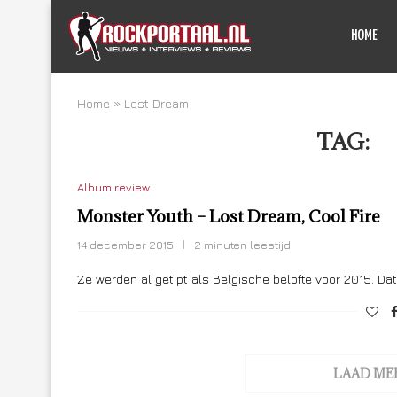
HOME
Home
»
Lost Dream
TAG:
L
Album review
Monster Youth – Lost Dream, Cool Fire
14 december 2015
2 minuten leestijd
Ze werden al getipt als Belgische belofte voor 2015. Da
LAAD ME