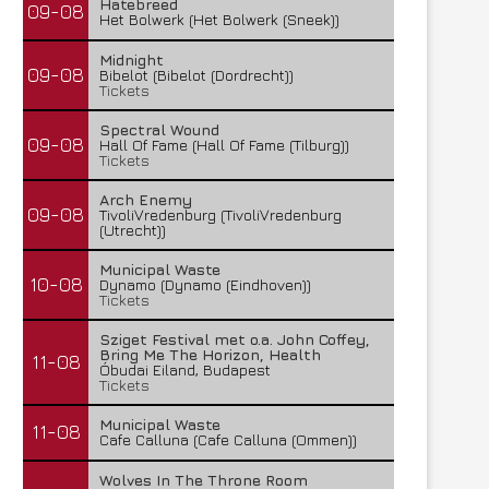
Hatebreed
09-08
Het Bolwerk (Het Bolwerk (Sneek))
Midnight
09-08
Bibelot (Bibelot (Dordrecht))
Tickets
Spectral Wound
09-08
Hall Of Fame (Hall Of Fame (Tilburg))
Tickets
Arch Enemy
09-08
TivoliVredenburg (TivoliVredenburg
(Utrecht))
Municipal Waste
10-08
Dynamo (Dynamo (Eindhoven))
Tickets
Sziget Festival met o.a. John Coffey,
Bring Me The Horizon, Health
11-08
Óbudai Eiland, Budapest
Tickets
Municipal Waste
11-08
Cafe Calluna (Cafe Calluna (Ommen))
Wolves In The Throne Room