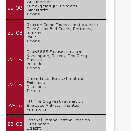
Wolfmother
Muziekgieterij (Muziekgieterij
22-08
(Maastricht))
Tickets
Rock en Seine Festival met o.a. Nick
Cave & the Bad Seeds, Deftones,
26-08
Interpol
Parijs
Tickets
CuliNESSE Festival met o.a.
Kensington, Di-rect, The Dirty
27-08
Daddies
Rotterdam
Tickets
Creamfields Festival met o.a.
Faithless
27-08
Daresbury
Tickets
Hit The City Festival met o.a.
27-08
Snapped Ankles, Inherited
Eindhoven
Festival Strand Festival met o.a.
28-08
Kensington
Utrecht