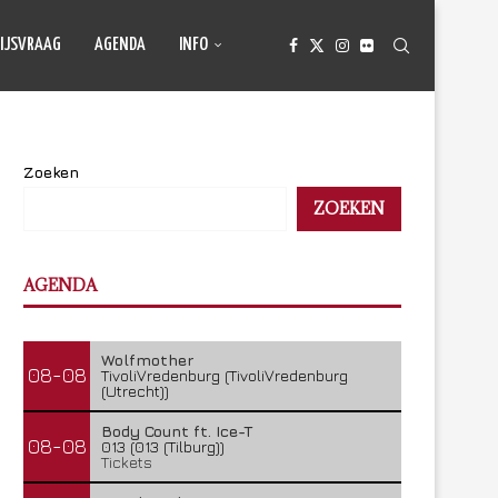
IJSVRAAG
AGENDA
INFO
Zoeken
ZOEKEN
AGENDA
Wolfmother
08-08
TivoliVredenburg (TivoliVredenburg
(Utrecht))
Body Count ft. Ice-T
08-08
013 (013 (Tilburg))
Tickets