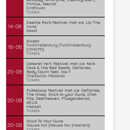
Primus, Necrot
Eindhoven
Tickets
Zeeltje Rock Festival met o.a. Up The
14-08
Irons
Deest
Alcest
TivoliVredenburg (TivoliVredenburg
18-08
(Utrecht))
Tickets
Cabaret Vert Festival met o.a. Nick
Cave & the Bad Seeds, Deftones,
20-08
Body Count feat. Ice-T
Charleville-Mézières
Tickets
Pukkelpop Festival met o.a. Deftones,
The Hives, Stick to your Guns, Chat
Pile, Deafheaven, Ploegendienst,
20-08
dEUS
Hasselt
Tickets
Stick To Your Guns
20-08
Nieuwe Nor (Nieuwe Nor (Heerlen))
Tickets