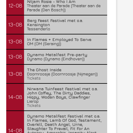
Ntjam Rosie - Who I Am
12-08
Theater aan de Parade (Theater aan de
Parade (Den Bosch))
Berg Feest Festival met o.a.
13-08
Kensington
Tessenderlo
In Flames + Employed To Serve
13-08
OM (OM (Seraing))
Dynamo Metalfest Pre-party
13-08
Dynamo (Dynamo (Eindhoven))
The Ghost Inside
13-08
Doornroosje (Doornroosje (Nijmegen))
Tickets
Nirwana Tuinfeest Festival met o.a.
John Coffey, The Dirty Daddies,
14-08
Hiqpy, Wodan Boys, Clawfinger
Lierop
Tickets
Dynamo MetalFest Festival met o.a.
In Flames, Lamb Of God, Testament,
Overkill, Death Angel, Urne,
Slaughter To Prevail, Fit For An
14-08
Autopsy, Amorphis, Insanity Alert,