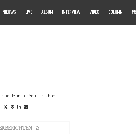
NIEUWS
LIVE
ALBUM
INTERVIEW
VIDEO
COLUMN
PR
OST DREAM
t moet Monster Youth, de band …
ER BERICHTEN