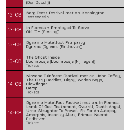
(Den Bosch))
Berg Feest Festival met o.a. Kensington
13-08
Tessenderlo
In Flames + Employed To Serve
13-08
OM (OM (Seraing))
Dynamo Metalfest Pre-party
13-08
Dynamo (Dynamo (Eindhoven))
The Ghost Inside
13-08
Doornroosje (Doornroosje (Nijmegen))
Tickets
Nirwana Tuinfeest Festival met o.a. John Coffey,
The Dirty Daddies, Hiqpy, Wodan Boys,
14-08
Clawfinger
Lierop
Tickets
Dynamo MetalFest Festival met o.a. In Flames,
Lamb Of God, Testament, Overkill, Death Angel,
Urne, Slaughter To Prevail, Fit For An Autopsy,
14-08
Amorphis, Insanity Alert, Primus, Necrot
Eindhoven
Tickets