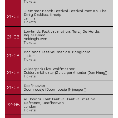
Tickets
Glemmer Beach Festival Festival met o.a. The
Dirty Daddies, Krezip
21-08
Lemmer
Tickets
Lowlands Festival met o.a. Terzij De Horde,
Royal Blood
21-08
Biddinghuizen
Tickets
Badlands Festival met o.a. Bongloard
21-08
Lottum
Tickets
Zuiderpark Live: Wolfmother
21-08
Zuiderparktheater (Zuiderparktheater (Den Haag))
Tickets
Deafheaven
21-08
Doornroosje (Doornroosje (Nijmegen))
All Points East Festival Festival met o.a.
Deftones, Deafheaven
22-08
London
Tickets