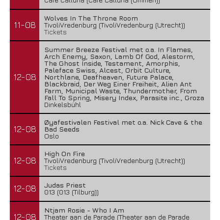
Wolves In The Throne Room
11-08
TivoliVredenburg (TivoliVredenburg (Utrecht))
Tickets
Summer Breeze Festival met o.a. In Flames,
Arch Enemy, Saxon, Lamb Of God, Alestorm,
The Ghost Inside, Testament, Amorphis,
Paleface Swiss, Alcest, Orbit Culture,
12-08
Northlane, Deafheaven, Future Palace,
Blackbraid, Der Weg Einer Freiheit, Alien Ant
Farm, Municipal Waste, Thundermother, From
Fall To Spring, Misery Index, Parasite inc., Groza
Dinkelsbühl
Øyafestivalen Festival met o.a. Nick Cave & the
12-08
Bad Seeds
Oslo
High On Fire
12-08
TivoliVredenburg (TivoliVredenburg (Utrecht))
Tickets
Judas Priest
12-08
013 (013 (Tilburg))
Ntjam Rosie - Who I Am
12-08
Theater aan de Parade (Theater aan de Parade