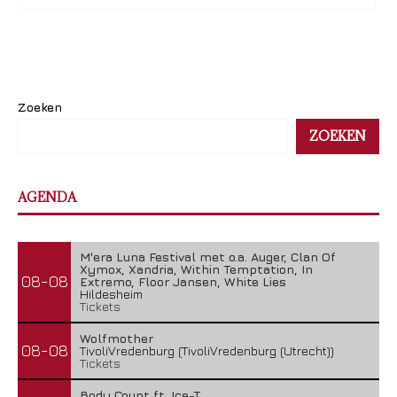
Zoeken
ZOEKEN
AGENDA
M'era Luna Festival met o.a. Auger, Clan Of
Xymox, Xandria, Within Temptation, In
08-08
Extremo, Floor Jansen, White Lies
Hildesheim
Tickets
Wolfmother
08-08
TivoliVredenburg (TivoliVredenburg (Utrecht))
Tickets
Body Count ft. Ice-T