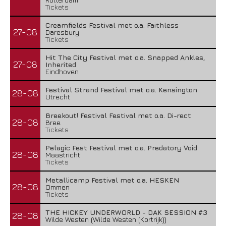
Tickets
Creamfields Festival met o.a. Faithless
27-08
Daresbury
Tickets
Hit The City Festival met o.a. Snapped Ankles,
27-08
Inherited
Eindhoven
Festival Strand Festival met o.a. Kensington
28-08
Utrecht
Breekout! Festival Festival met o.a. Di-rect
28-08
Bree
Tickets
Pelagic Fest Festival met o.a. Predatory Void
28-08
Maastricht
Tickets
Metallicamp Festival met o.a. HESKEN
28-08
Ommen
Tickets
THE HICKEY UNDERWORLD - DAK SESSION #3
28-08
Wilde Westen (Wilde Westen (Kortrijk))