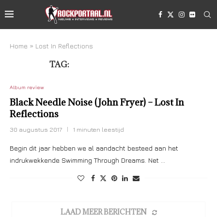
Home
»
Lost In Reflections
TAG:
LOST IN REFLECTIONS
Album review
Black Needle Noise (John Fryer) – Lost In
Reflections
30 augustus 2017
1 minuten leestijd
Begin dit jaar hebben we al aandacht besteed aan het
indrukwekkende Swimming Through Dreams. Net …
LAAD MEER BERICHTEN