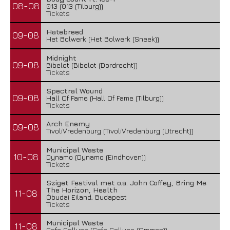
08-08
013 (013 (Tilburg))
Tickets
Hatebreed
09-08
Het Bolwerk (Het Bolwerk (Sneek))
Midnight
09-08
Bibelot (Bibelot (Dordrecht))
Tickets
Spectral Wound
09-08
Hall Of Fame (Hall Of Fame (Tilburg))
Tickets
Arch Enemy
09-08
TivoliVredenburg (TivoliVredenburg (Utrecht))
Municipal Waste
10-08
Dynamo (Dynamo (Eindhoven))
Tickets
Sziget Festival met o.a. John Coffey, Bring Me
The Horizon, Health
11-08
Óbudai Eiland, Budapest
Tickets
Municipal Waste
11-08
Cafe Calluna (Cafe Calluna (Ommen))