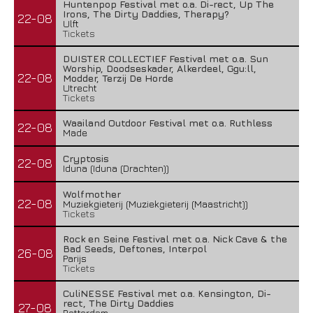
Huntenpop Festival met o.a. Di-rect, Up The
Irons, The Dirty Daddies, Therapy?
22-08
Ulft
Tickets
DUISTER COLLECTIEF Festival met o.a. Sun
Worship, Doodseskader, Alkerdeel, Ggu:ll,
22-08
Modder, Terzij De Horde
Utrecht
Tickets
Waailand Outdoor Festival met o.a. Ruthless
22-08
Made
Cryptosis
22-08
Iduna (Iduna (Drachten))
Wolfmother
22-08
Muziekgieterij (Muziekgieterij (Maastricht))
Tickets
Rock en Seine Festival met o.a. Nick Cave & the
Bad Seeds, Deftones, Interpol
26-08
Parijs
Tickets
CuliNESSE Festival met o.a. Kensington, Di-
rect, The Dirty Daddies
27-08
Rotterdam