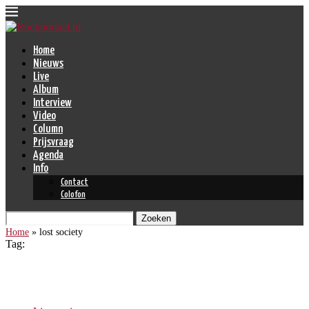
Home
Nieuws
Live
Album
Interview
Video
Column
Prijsvraag
Agenda
Info
Contact
Colofon
Zoeken
Home
»
lost society
Tag:
lost society