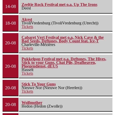
Zeeltje Rock Festival met o.a. Up The Irons
14-08
Deest
Alcest
18-08
TivoliVredenburg (TivoliVredenburg (Utrecht))
Tickets
Cabaret Vert Festival met o.a. Nick Cave & the
Bad Seeds, Deftones, Body Count feat. Ice-T
20-08
Charleville-Mézières
Tickets
Pukkelpop Festival met o.a. Deftones, The Hives,
Stick to your Guns, Chat Pile, Deafheaven,
20-08
Ploegendienst, dEUS
Hasselt
Tickets
Stick To Your Guns
20-08
Nieuwe Nor (Nieuwe Nor (Heerlen))
Tickets
Wolfmother
20-08
Hedon (Hedon (Zwolle))