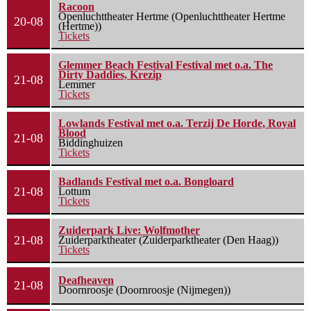
Racoon
Openluchttheater Hertme (Openluchttheater Hertme
20-08
(Hertme))
Tickets
Glemmer Beach Festival Festival met o.a. The
Dirty Daddies, Krezip
21-08
Lemmer
Tickets
Lowlands Festival met o.a. Terzij De Horde, Royal
Blood
21-08
Biddinghuizen
Tickets
Badlands Festival met o.a. Bongloard
21-08
Lottum
Tickets
Zuiderpark Live: Wolfmother
21-08
Zuiderparktheater (Zuiderparktheater (Den Haag))
Tickets
Deafheaven
21-08
Doornroosje (Doornroosje (Nijmegen))