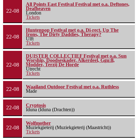
All Points East Festival Festival met o.a. Deftones,
Deafheaven
22-08
London
Tickets
Huntenpop Festival met o.a. Di-rect, Up The
Irons, The Dirty Daddies, Therapy?
22-08
Ulft
Tickets
DUISTER COLLECTIEF Festival met o.a. Sun
Worship, Doodseskader, Alkerdeel, Ggu:ll,
22-08
Modder, Terzij De Horde
Utrecht
Tickets
Waailand Outdoor Festival met o.a. Ruthless
22-08
Made
Cryptosis
22-08
Iduna (Iduna (Drachten))
Wolfmother
22-08
Muziekgieterij (Muziekgieterij (Maastricht))
Tickets