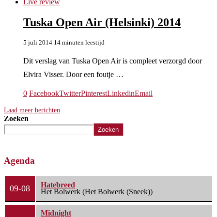
Live review
Tuska Open Air (Helsinki) 2014
5 juli 2014
14 minuten leestijd
Dit verslag van Tuska Open Air is compleet verzorgd door
Elvira Visser. Door een foutje …
0
Facebook
Twitter
Pinterest
Linkedin
Email
Laad meer berichten
Zoeken
Zoeken
Agenda
Hatebreed
09-08
Het Bolwerk (Het Bolwerk (Sneek))
Midnight