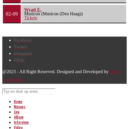
Wyatt E.
02-09
Musicon (Musicon (Den Haag))
Tickets
Facebook
Twitter
Instagram
Flickr
@2023 - All Right Reserved. Designed and Developed by
Harm
Lourenssen
Home
Nieuws
Live
Album
Interview
Video