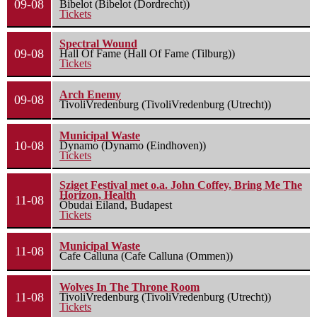
09-08
Bibelot (Bibelot (Dordrecht))
Tickets
Spectral Wound
09-08
Hall Of Fame (Hall Of Fame (Tilburg))
Tickets
Arch Enemy
09-08
TivoliVredenburg (TivoliVredenburg (Utrecht))
Municipal Waste
10-08
Dynamo (Dynamo (Eindhoven))
Tickets
Sziget Festival met o.a. John Coffey, Bring Me The
Horizon, Health
11-08
Óbudai Eiland, Budapest
Tickets
Municipal Waste
11-08
Cafe Calluna (Cafe Calluna (Ommen))
Wolves In The Throne Room
11-08
TivoliVredenburg (TivoliVredenburg (Utrecht))
Tickets