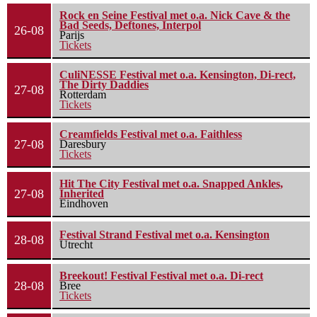
Rock en Seine Festival met o.a. Nick Cave & the
Bad Seeds, Deftones, Interpol
26-08
Parijs
Tickets
CuliNESSE Festival met o.a. Kensington, Di-rect,
The Dirty Daddies
27-08
Rotterdam
Tickets
Creamfields Festival met o.a. Faithless
27-08
Daresbury
Tickets
Hit The City Festival met o.a. Snapped Ankles,
27-08
Inherited
Eindhoven
Festival Strand Festival met o.a. Kensington
28-08
Utrecht
Breekout! Festival Festival met o.a. Di-rect
28-08
Bree
Tickets