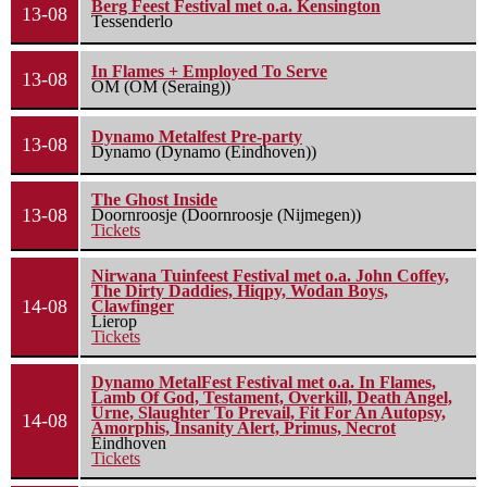
Berg Feest Festival met o.a. Kensington
13-08
Tessenderlo
In Flames + Employed To Serve
13-08
OM (OM (Seraing))
Dynamo Metalfest Pre-party
13-08
Dynamo (Dynamo (Eindhoven))
The Ghost Inside
13-08
Doornroosje (Doornroosje (Nijmegen))
Tickets
Nirwana Tuinfeest Festival met o.a. John Coffey,
The Dirty Daddies, Hiqpy, Wodan Boys,
14-08
Clawfinger
Lierop
Tickets
Dynamo MetalFest Festival met o.a. In Flames,
Lamb Of God, Testament, Overkill, Death Angel,
Urne, Slaughter To Prevail, Fit For An Autopsy,
14-08
Amorphis, Insanity Alert, Primus, Necrot
Eindhoven
Tickets