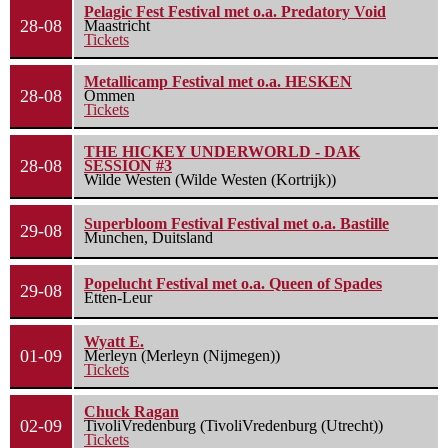
Pelagic Fest Festival met o.a. Predatory Void
28-08
Maastricht
Tickets
Metallicamp Festival met o.a. HESKEN
28-08
Ommen
Tickets
THE HICKEY UNDERWORLD - DAK
28-08
SESSION #3
Wilde Westen (Wilde Westen (Kortrijk))
Superbloom Festival Festival met o.a. Bastille
29-08
Munchen, Duitsland
Popelucht Festival met o.a. Queen of Spades
29-08
Etten-Leur
Wyatt E.
01-09
Merleyn (Merleyn (Nijmegen))
Tickets
Chuck Ragan
02-09
TivoliVredenburg (TivoliVredenburg (Utrecht))
Tickets