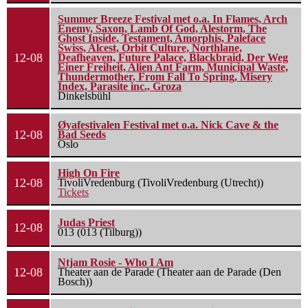
Summer Breeze Festival met o.a. In Flames, Arch
Enemy, Saxon, Lamb Of God, Alestorm, The
Ghost Inside, Testament, Amorphis, Paleface
Swiss, Alcest, Orbit Culture, Northlane,
12-08
Deafheaven, Future Palace, Blackbraid, Der Weg
Einer Freiheit, Alien Ant Farm, Municipal Waste,
Thundermother, From Fall To Spring, Misery
Index, Parasite inc., Groza
Dinkelsbühl
Øyafestivalen Festival met o.a. Nick Cave & the
12-08
Bad Seeds
Oslo
High On Fire
12-08
TivoliVredenburg (TivoliVredenburg (Utrecht))
Tickets
Judas Priest
12-08
013 (013 (Tilburg))
Ntjam Rosie - Who I Am
12-08
Theater aan de Parade (Theater aan de Parade (Den
Bosch))