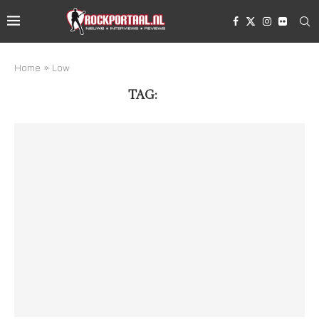
Home
»
Low
TAG:
LOW