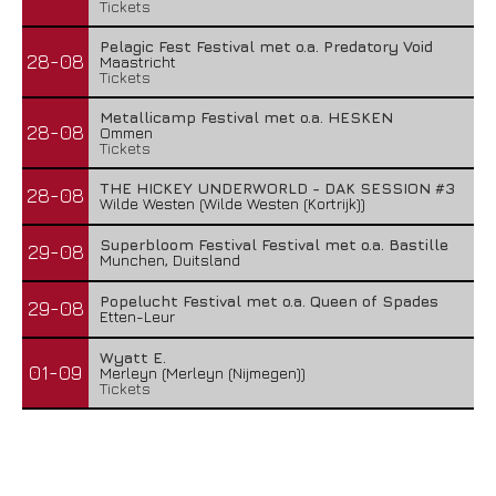
Tickets
Pelagic Fest Festival met o.a. Predatory Void
28-08
Maastricht
Tickets
Metallicamp Festival met o.a. HESKEN
28-08
Ommen
Tickets
THE HICKEY UNDERWORLD - DAK SESSION #3
28-08
Wilde Westen (Wilde Westen (Kortrijk))
Superbloom Festival Festival met o.a. Bastille
29-08
Munchen, Duitsland
Popelucht Festival met o.a. Queen of Spades
29-08
Etten-Leur
Wyatt E.
01-09
Merleyn (Merleyn (Nijmegen))
Tickets