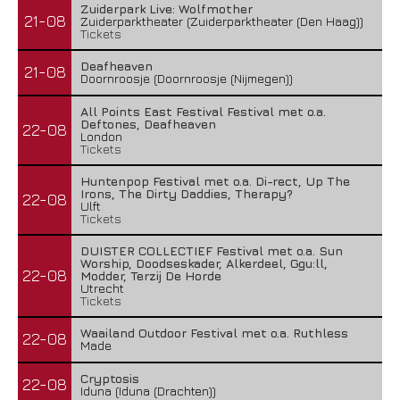
Zuiderpark Live: Wolfmother
21-08
Zuiderparktheater (Zuiderparktheater (Den Haag))
Tickets
Deafheaven
21-08
Doornroosje (Doornroosje (Nijmegen))
All Points East Festival Festival met o.a.
Deftones, Deafheaven
22-08
London
Tickets
Huntenpop Festival met o.a. Di-rect, Up The
Irons, The Dirty Daddies, Therapy?
22-08
Ulft
Tickets
DUISTER COLLECTIEF Festival met o.a. Sun
Worship, Doodseskader, Alkerdeel, Ggu:ll,
22-08
Modder, Terzij De Horde
Utrecht
Tickets
Waailand Outdoor Festival met o.a. Ruthless
22-08
Made
Cryptosis
22-08
Iduna (Iduna (Drachten))