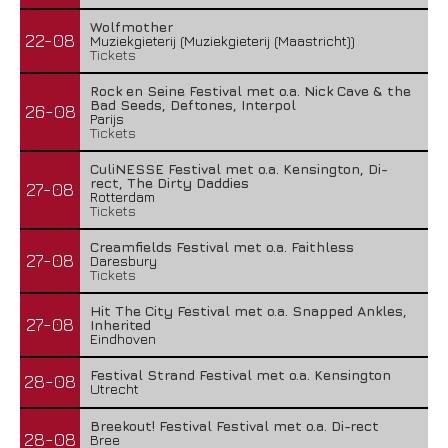
Wolfmother
22-08
Muziekgieterij (Muziekgieterij (Maastricht))
Tickets
Rock en Seine Festival met o.a. Nick Cave & the
Bad Seeds, Deftones, Interpol
26-08
Parijs
Tickets
CuliNESSE Festival met o.a. Kensington, Di-
rect, The Dirty Daddies
27-08
Rotterdam
Tickets
Creamfields Festival met o.a. Faithless
27-08
Daresbury
Tickets
Hit The City Festival met o.a. Snapped Ankles,
27-08
Inherited
Eindhoven
Festival Strand Festival met o.a. Kensington
28-08
Utrecht
Breekout! Festival Festival met o.a. Di-rect
28-08
Bree