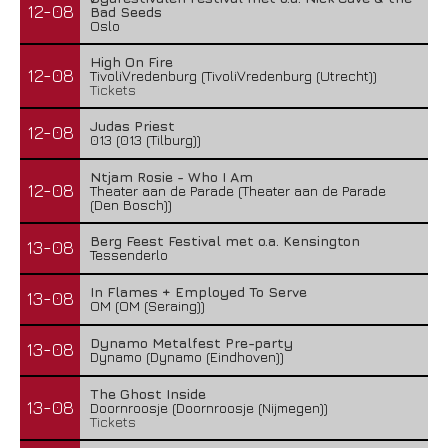
12-08
Bad Seeds
Oslo
High On Fire
12-08
TivoliVredenburg (TivoliVredenburg (Utrecht))
Tickets
Judas Priest
12-08
013 (013 (Tilburg))
Ntjam Rosie - Who I Am
12-08
Theater aan de Parade (Theater aan de Parade
(Den Bosch))
Berg Feest Festival met o.a. Kensington
13-08
Tessenderlo
In Flames + Employed To Serve
13-08
OM (OM (Seraing))
Dynamo Metalfest Pre-party
13-08
Dynamo (Dynamo (Eindhoven))
The Ghost Inside
13-08
Doornroosje (Doornroosje (Nijmegen))
Tickets