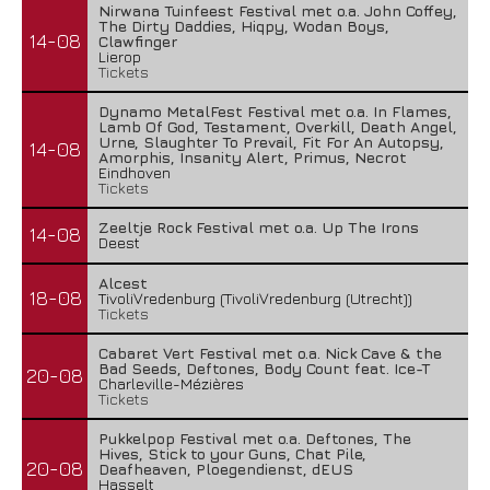
Nirwana Tuinfeest Festival met o.a. John Coffey,
The Dirty Daddies, Hiqpy, Wodan Boys,
14-08
Clawfinger
Lierop
Tickets
Dynamo MetalFest Festival met o.a. In Flames,
Lamb Of God, Testament, Overkill, Death Angel,
Urne, Slaughter To Prevail, Fit For An Autopsy,
14-08
Amorphis, Insanity Alert, Primus, Necrot
Eindhoven
Tickets
Zeeltje Rock Festival met o.a. Up The Irons
14-08
Deest
Alcest
18-08
TivoliVredenburg (TivoliVredenburg (Utrecht))
Tickets
Cabaret Vert Festival met o.a. Nick Cave & the
Bad Seeds, Deftones, Body Count feat. Ice-T
20-08
Charleville-Mézières
Tickets
Pukkelpop Festival met o.a. Deftones, The
Hives, Stick to your Guns, Chat Pile,
20-08
Deafheaven, Ploegendienst, dEUS
Hasselt