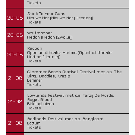
Tickets
Stick To Your Guns
20-08
Nieuwe Nor (Nieuwe Nor (Heerlen))
Tickets
Wolfmother
20-08
Hedon (Hedon (Zwolle))
Racoon
Openluchttheater Hertme (Openluchttheater
20-08
Hertme (Hertme))
Tickets
Glemmer Beach Festival Festival met o.a. The
Dirty Daddies, Krezip
21-08
Lemmer
Tickets
Lowlands Festival met o.a. Terzij De Horde,
Royal Blood
21-08
Biddinghuizen
Tickets
Badlands Festival met o.a. Bongloard
21-08
Lottum
Tickets