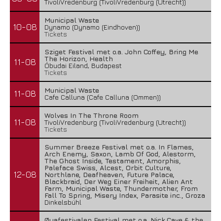
TivoliVredenburg (TivoliVredenburg (Utrecht))
Municipal Waste
10-08
Dynamo (Dynamo (Eindhoven))
Tickets
Sziget Festival met o.a. John Coffey, Bring Me
The Horizon, Health
11-08
Óbudai Eiland, Budapest
Tickets
Municipal Waste
11-08
Cafe Calluna (Cafe Calluna (Ommen))
Wolves In The Throne Room
11-08
TivoliVredenburg (TivoliVredenburg (Utrecht))
Tickets
Summer Breeze Festival met o.a. In Flames,
Arch Enemy, Saxon, Lamb Of God, Alestorm,
The Ghost Inside, Testament, Amorphis,
Paleface Swiss, Alcest, Orbit Culture,
12-08
Northlane, Deafheaven, Future Palace,
Blackbraid, Der Weg Einer Freiheit, Alien Ant
Farm, Municipal Waste, Thundermother, From
Fall To Spring, Misery Index, Parasite inc., Groza
Dinkelsbühl
Øyafestivalen Festival met o.a. Nick Cave & the