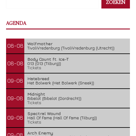
ZOEKEN
AGENDA
Wolfmother
08-08
TivoliVredenburg (TivoliVredenburg (Utrecht))
Body Count ft. Ice-T
08-08
013 (013 (Tilburg))
Tickets
Hatebreed
09-08
Het Bolwerk (Het Bolwerk (Sneek))
Midnight
09-08
Bibelot (Bibelot (Dordrecht))
Tickets
Spectral Wound
09-08
Hall Of Fame (Hall Of Fame (Tilburg))
Tickets
Arch Enemy
09-08