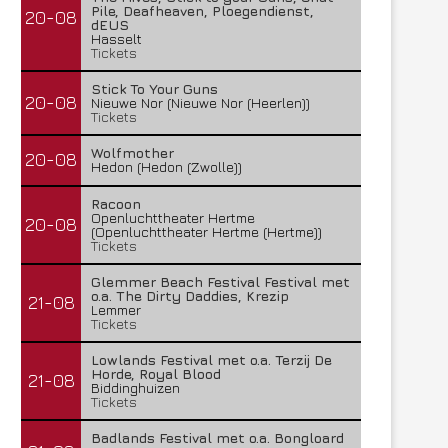
Pile, Deafheaven, Ploegendienst,
20-08
dEUS
Hasselt
Tickets
Stick To Your Guns
20-08
Nieuwe Nor (Nieuwe Nor (Heerlen))
Tickets
Wolfmother
20-08
Hedon (Hedon (Zwolle))
Racoon
Openluchttheater Hertme
20-08
(Openluchttheater Hertme (Hertme))
Tickets
Glemmer Beach Festival Festival met
o.a. The Dirty Daddies, Krezip
21-08
Lemmer
Tickets
Lowlands Festival met o.a. Terzij De
Horde, Royal Blood
21-08
Biddinghuizen
Tickets
Badlands Festival met o.a. Bongloard