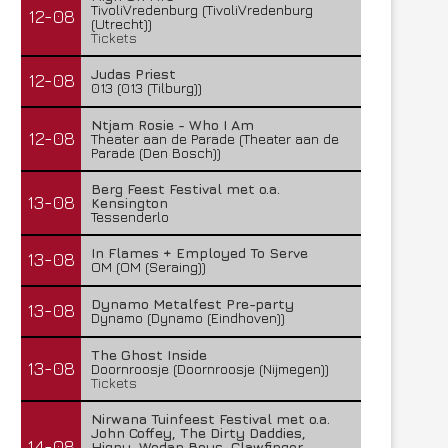
TivoliVredenburg (TivoliVredenburg
12-08
(Utrecht))
Tickets
Judas Priest
12-08
013 (013 (Tilburg))
Ntjam Rosie - Who I Am
12-08
Theater aan de Parade (Theater aan de
Parade (Den Bosch))
Berg Feest Festival met o.a.
13-08
Kensington
Tessenderlo
In Flames + Employed To Serve
13-08
OM (OM (Seraing))
Dynamo Metalfest Pre-party
13-08
Dynamo (Dynamo (Eindhoven))
The Ghost Inside
13-08
Doornroosje (Doornroosje (Nijmegen))
Tickets
Nirwana Tuinfeest Festival met o.a.
John Coffey, The Dirty Daddies,
14-08
Hiqpy, Wodan Boys, Clawfinger