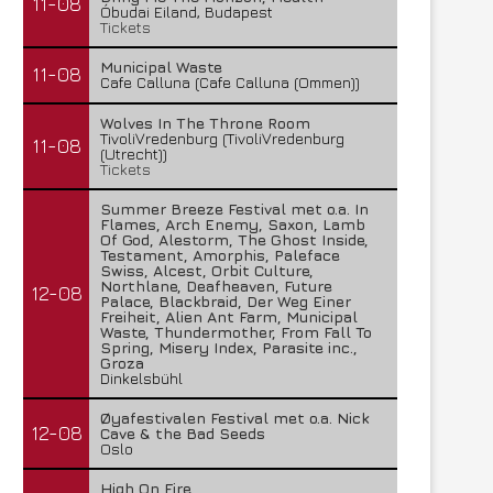
11-08
Óbudai Eiland, Budapest
Tickets
Municipal Waste
11-08
Cafe Calluna (Cafe Calluna (Ommen))
Wolves In The Throne Room
TivoliVredenburg (TivoliVredenburg
11-08
(Utrecht))
Tickets
Summer Breeze Festival met o.a. In
Flames, Arch Enemy, Saxon, Lamb
Of God, Alestorm, The Ghost Inside,
Testament, Amorphis, Paleface
Swiss, Alcest, Orbit Culture,
Northlane, Deafheaven, Future
12-08
Palace, Blackbraid, Der Weg Einer
Freiheit, Alien Ant Farm, Municipal
Waste, Thundermother, From Fall To
Spring, Misery Index, Parasite inc.,
Groza
Dinkelsbühl
Øyafestivalen Festival met o.a. Nick
12-08
Cave & the Bad Seeds
Oslo
High On Fire