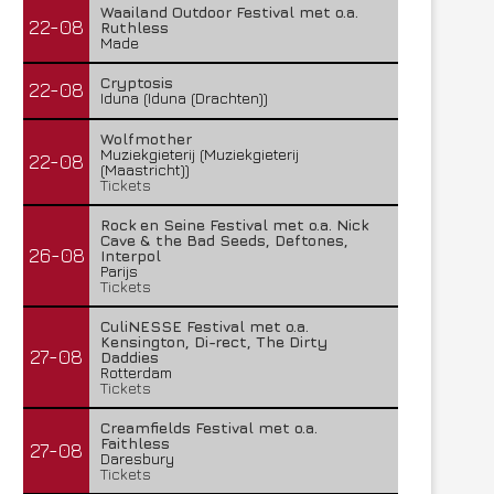
Waailand Outdoor Festival met o.a.
22-08
Ruthless
Made
Cryptosis
22-08
Iduna (Iduna (Drachten))
Wolfmother
Muziekgieterij (Muziekgieterij
22-08
(Maastricht))
Tickets
Rock en Seine Festival met o.a. Nick
Cave & the Bad Seeds, Deftones,
26-08
Interpol
Parijs
Tickets
CuliNESSE Festival met o.a.
Kensington, Di-rect, The Dirty
27-08
Daddies
Rotterdam
Tickets
Creamfields Festival met o.a.
Faithless
27-08
Daresbury
Tickets