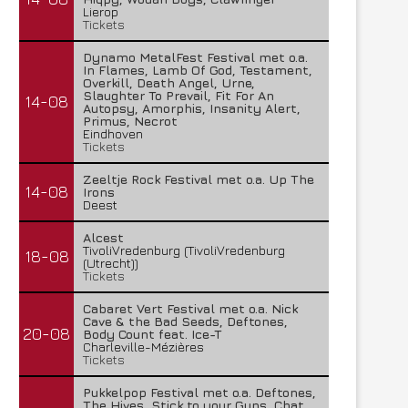
Lierop
Tickets
Dynamo MetalFest Festival met o.a.
In Flames, Lamb Of God, Testament,
Overkill, Death Angel, Urne,
Slaughter To Prevail, Fit For An
14-08
Autopsy, Amorphis, Insanity Alert,
Primus, Necrot
Eindhoven
Tickets
Zeeltje Rock Festival met o.a. Up The
14-08
Irons
Deest
Alcest
TivoliVredenburg (TivoliVredenburg
18-08
(Utrecht))
Tickets
Cabaret Vert Festival met o.a. Nick
Cave & the Bad Seeds, Deftones,
20-08
Body Count feat. Ice-T
Charleville-Mézières
Tickets
Pukkelpop Festival met o.a. Deftones,
The Hives, Stick to your Guns, Chat