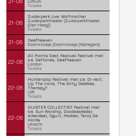
21-08
Lottum
Tickets
Zuiderpark Live: Wolfmother
Zuiderparktheater (Zuiderparktheater
21-08
(Den Haag))
Tickets
Deafheaven
21-08
Doornroosje (Doornroosje (Nijmegen))
All Points East Festival Festival met
o.a. Deftones, Deafheaven
22-08
London
Tickets
Huntenpop Festival met o.a. Di-rect,
Up The Irons, The Dirty Daddies,
22-08
Therapy?
Ulft
Tickets
DUISTER COLLECTIEF Festival met
o.a. Sun Worship, Doodseskader,
Alkerdeel, Ggu:ll, Modder, Terzij De
22-08
Horde
Utrecht
Tickets