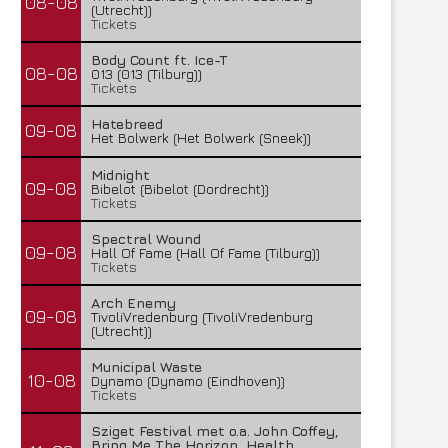
08-08
(Utrecht))
Tickets
Body Count ft. Ice-T
08-08
013 (013 (Tilburg))
Tickets
Hatebreed
09-08
Het Bolwerk (Het Bolwerk (Sneek))
Midnight
09-08
Bibelot (Bibelot (Dordrecht))
Tickets
Spectral Wound
09-08
Hall Of Fame (Hall Of Fame (Tilburg))
Tickets
Arch Enemy
09-08
TivoliVredenburg (TivoliVredenburg
(Utrecht))
Municipal Waste
10-08
Dynamo (Dynamo (Eindhoven))
Tickets
Sziget Festival met o.a. John Coffey,
Bring Me The Horizon, Health