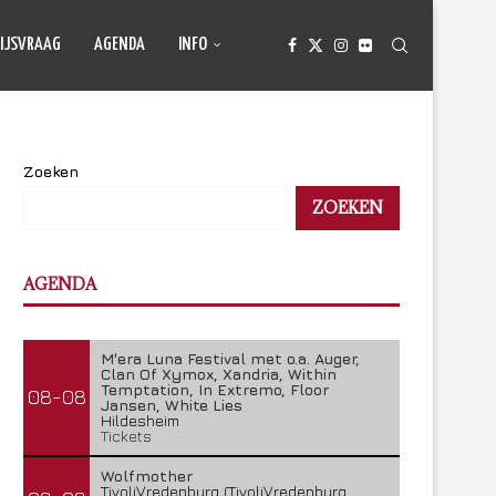
IJSVRAAG
AGENDA
INFO
Zoeken
ZOEKEN
AGENDA
M'era Luna Festival met o.a. Auger,
Clan Of Xymox, Xandria, Within
Temptation, In Extremo, Floor
08-08
Jansen, White Lies
Hildesheim
Tickets
Wolfmother
TivoliVredenburg (TivoliVredenburg