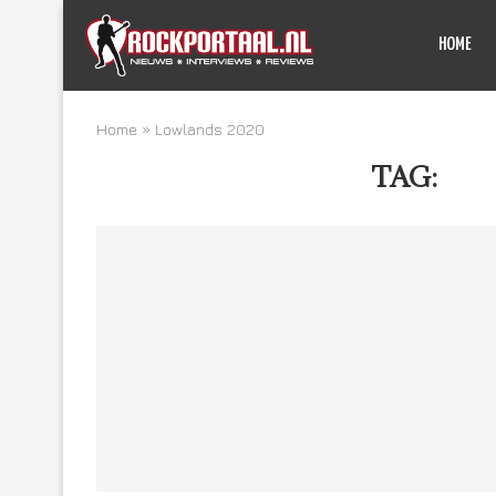
HOME
Home
»
Lowlands 2020
TAG:
LO