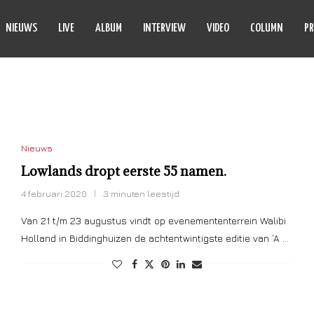
NIEUWS
LIVE
ALBUM
INTERVIEW
VIDEO
COLUMN
PR
WLANDS 2020
Nieuws
Lowlands dropt eerste 55 namen.
4 februari 2020
3 minuten leestijd
Van 21 t/m 23 augustus vindt op evenemententerrein Walibi
Holland in Biddinghuizen de achtentwintigste editie van ‘A …