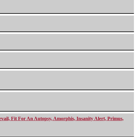
ail, Fit For An Autopsy, Amorphis, Insanity Alert, Primus,