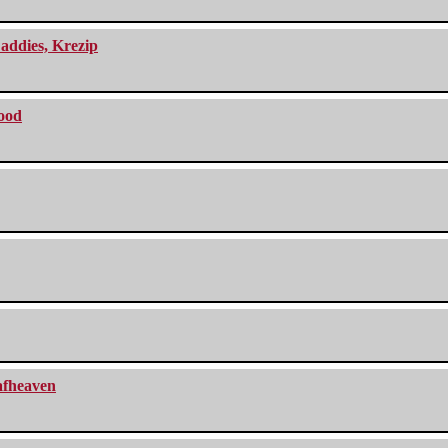
addies, Krezip
lood
eafheaven