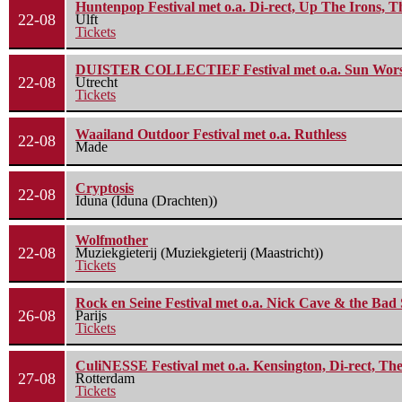
Huntenpop Festival met o.a. Di-rect, Up The Irons, 
22-08
Ulft
Tickets
DUISTER COLLECTIEF Festival met o.a. Sun Worship
22-08
Utrecht
Tickets
Waailand Outdoor Festival met o.a. Ruthless
22-08
Made
Cryptosis
22-08
Iduna (Iduna (Drachten))
Wolfmother
22-08
Muziekgieterij (Muziekgieterij (Maastricht))
Tickets
Rock en Seine Festival met o.a. Nick Cave & the Bad 
26-08
Parijs
Tickets
CuliNESSE Festival met o.a. Kensington, Di-rect, Th
27-08
Rotterdam
Tickets