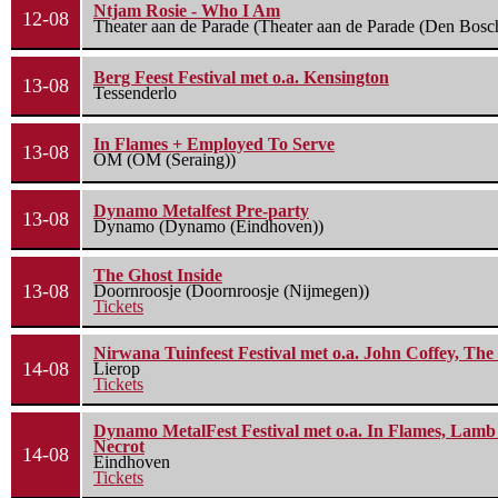
Ntjam Rosie - Who I Am
12-08
Theater aan de Parade (Theater aan de Parade (Den Bosc
Berg Feest Festival met o.a. Kensington
13-08
Tessenderlo
In Flames + Employed To Serve
13-08
OM (OM (Seraing))
Dynamo Metalfest Pre-party
13-08
Dynamo (Dynamo (Eindhoven))
The Ghost Inside
13-08
Doornroosje (Doornroosje (Nijmegen))
Tickets
Nirwana Tuinfeest Festival met o.a. John Coffey, Th
14-08
Lierop
Tickets
Dynamo MetalFest Festival met o.a. In Flames, Lamb O
Necrot
14-08
Eindhoven
Tickets