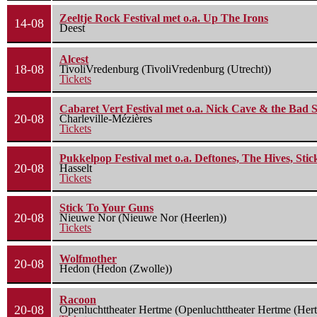
Zeeltje Rock Festival met o.a. Up The Irons
14-08
Deest
Alcest
18-08
TivoliVredenburg (TivoliVredenburg (Utrecht))
Tickets
Cabaret Vert Festival met o.a. Nick Cave & the Bad S
20-08
Charleville-Mézières
Tickets
Pukkelpop Festival met o.a. Deftones, The Hives, Sti
20-08
Hasselt
Tickets
Stick To Your Guns
20-08
Nieuwe Nor (Nieuwe Nor (Heerlen))
Tickets
Wolfmother
20-08
Hedon (Hedon (Zwolle))
Racoon
20-08
Openluchttheater Hertme (Openluchttheater Hertme (Her