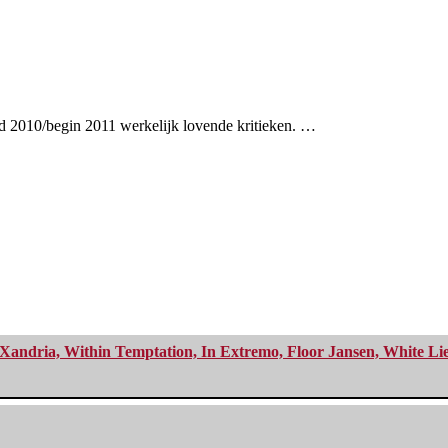
nd 2010/begin 2011 werkelijk lovende kritieken. …
Xandria, Within Temptation, In Extremo, Floor Jansen, White Li