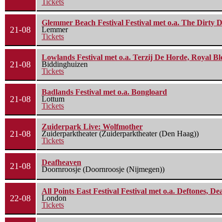
Tickets
Glemmer Beach Festival Festival met o.a. The Dirty D
21-08
Lemmer
Tickets
Lowlands Festival met o.a. Terzij De Horde, Royal B
21-08
Biddinghuizen
Tickets
Badlands Festival met o.a. Bongloard
21-08
Lottum
Tickets
Zuiderpark Live: Wolfmother
21-08
Zuiderparktheater (Zuiderparktheater (Den Haag))
Tickets
Deafheaven
21-08
Doornroosje (Doornroosje (Nijmegen))
All Points East Festival Festival met o.a. Deftones, D
22-08
London
Tickets