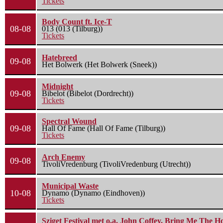
Tickets
Body Count ft. Ice-T
08-08
013 (013 (Tilburg))
Tickets
Hatebreed
09-08
Het Bolwerk (Het Bolwerk (Sneek))
Midnight
09-08
Bibelot (Bibelot (Dordrecht))
Tickets
Spectral Wound
09-08
Hall Of Fame (Hall Of Fame (Tilburg))
Tickets
Arch Enemy
09-08
TivoliVredenburg (TivoliVredenburg (Utrecht))
Municipal Waste
10-08
Dynamo (Dynamo (Eindhoven))
Tickets
Sziget Festival met o.a. John Coffey, Bring Me The H