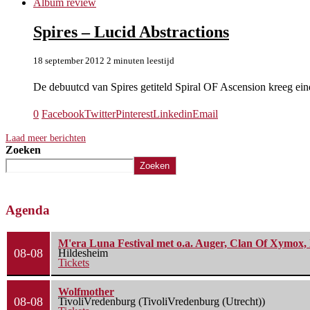
Album review
Spires – Lucid Abstractions
18 september 2012
2 minuten leestijd
De debuutcd van Spires getiteld Spiral OF Ascension kreeg ei
0
Facebook
Twitter
Pinterest
Linkedin
Email
Laad meer berichten
Zoeken
Zoeken
Agenda
M'era Luna Festival met o.a. Auger, Clan Of Xymox, 
08-08
Hildesheim
Tickets
Wolfmother
08-08
TivoliVredenburg (TivoliVredenburg (Utrecht))