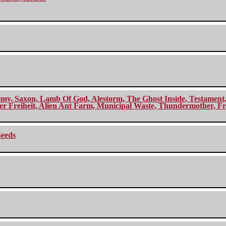
my, Saxon, Lamb Of God, Alestorm, The Ghost Inside, Testament, A
r Freiheit, Alien Ant Farm, Municipal Waste, Thundermother, Fro
Seeds