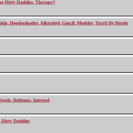
The Dirty Daddies, Therapy?
, Doodseskader, Alkerdeel, Ggu:ll, Modder, Terzij De Horde
Seeds, Deftones, Interpol
e Dirty Daddies