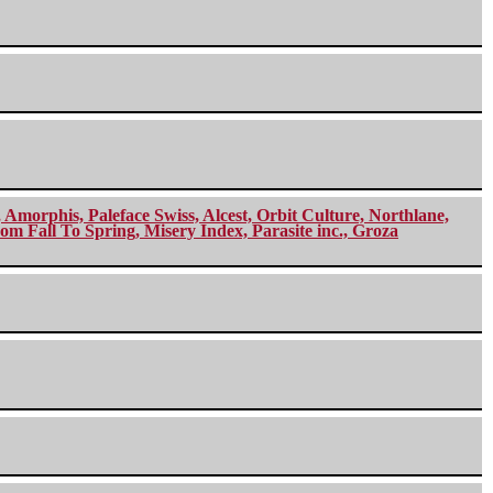
morphis, Paleface Swiss, Alcest, Orbit Culture, Northlane,
m Fall To Spring, Misery Index, Parasite inc., Groza