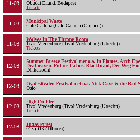
11-08
Óbudai Eiland, Budapest
Tickets
Municipal Waste
11-08
Cafe Calluna (Cafe Calluna (Ommen))
Wolves In The Throne Room
11-08
TivoliVredenburg (TivoliVredenburg (Utrecht))
Tickets
Summer Breeze Festival met o.a. In Flames, Arch Ene
12-08
Deafheaven, Future Palace, Blackbraid, Der Weg Eine
Dinkelsbühl
Øyafestivalen Festival met o.a. Nick Cave & the Bad 
12-08
Oslo
High On Fire
12-08
TivoliVredenburg (TivoliVredenburg (Utrecht))
Tickets
Judas Priest
12-08
013 (013 (Tilburg))