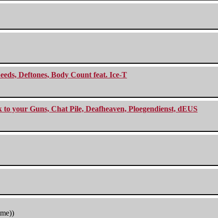
eeds, Deftones, Body Count feat. Ice-T
ck to your Guns, Chat Pile, Deafheaven, Ploegendienst, dEUS
tme))