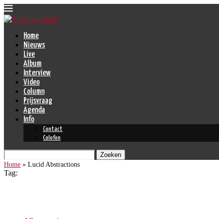
Home
Nieuws
Live
Album
Interview
Video
Column
Prijsvraag
Agenda
Info
Contact
Colofon
Zoeken
Home
»
Lucid Abstractions
Tag:
Lucid Abstractions