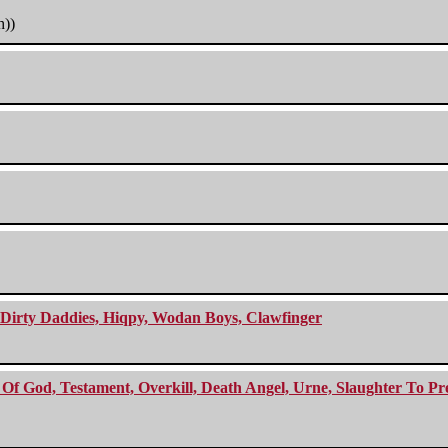
h))
e Dirty Daddies, Hiqpy, Wodan Boys, Clawfinger
f God, Testament, Overkill, Death Angel, Urne, Slaughter To Prev