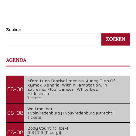
Zoeken
ZOEKEN
AGENDA
M'era Luna Festival met o.a. Auger, Clan Of
Xymox, Xandria, Within Temptation, In
08-08
Extremo, Floor Jansen, White Lies
Hildesheim
Tickets
Wolfmother
08-08
TivoliVredenburg (TivoliVredenburg (Utrecht))
Tickets
Body Count ft. Ice-T
08-08
013 (013 (Tilburg))