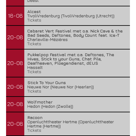
Deest
Alcest
18-08
TivoliVredenburg (TivoliVredenburg (Utrecht))
Tickets
Cabaret Vert Festival met o.a. Nick Cave & the
Bad Seeds, Deftones, Body Count feat. Ice-T
20-08
Charleville-Mézières
Tickets
Pukkelpop Festival met o.a. Deftones, The
Hives, Stick to your Guns, Chat Pile,
20-08
Deafheaven, Ploegendienst, dEUS
Hasselt
Tickets
Stick To Your Guns
20-08
Nieuwe Nor (Nieuwe Nor (Heerlen))
Tickets
Wolfmother
20-08
Hedon (Hedon (Zwolle))
Racoon
Openluchttheater Hertme (Openluchttheater
20-08
Hertme (Hertme))
Tickets