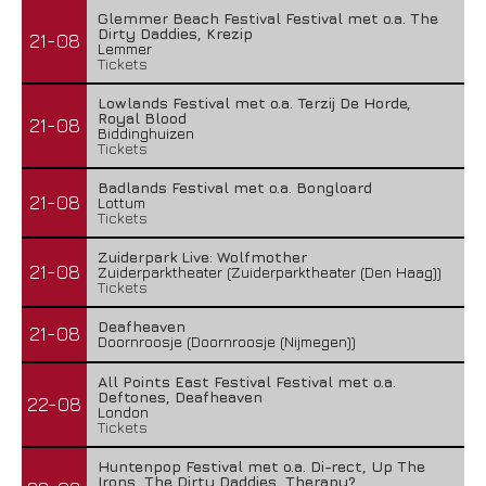
Glemmer Beach Festival Festival met o.a. The
Dirty Daddies, Krezip
21-08
Lemmer
Tickets
Lowlands Festival met o.a. Terzij De Horde,
Royal Blood
21-08
Biddinghuizen
Tickets
Badlands Festival met o.a. Bongloard
21-08
Lottum
Tickets
Zuiderpark Live: Wolfmother
21-08
Zuiderparktheater (Zuiderparktheater (Den Haag))
Tickets
Deafheaven
21-08
Doornroosje (Doornroosje (Nijmegen))
All Points East Festival Festival met o.a.
Deftones, Deafheaven
22-08
London
Tickets
Huntenpop Festival met o.a. Di-rect, Up The
Irons, The Dirty Daddies, Therapy?