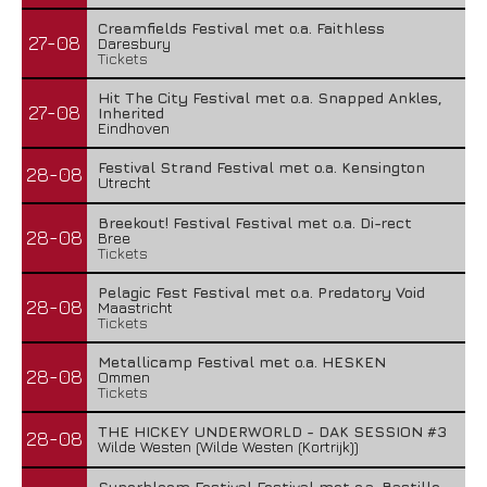
Creamfields Festival met o.a. Faithless
27-08
Daresbury
Tickets
Hit The City Festival met o.a. Snapped Ankles,
27-08
Inherited
Eindhoven
Festival Strand Festival met o.a. Kensington
28-08
Utrecht
Breekout! Festival Festival met o.a. Di-rect
28-08
Bree
Tickets
Pelagic Fest Festival met o.a. Predatory Void
28-08
Maastricht
Tickets
Metallicamp Festival met o.a. HESKEN
28-08
Ommen
Tickets
THE HICKEY UNDERWORLD - DAK SESSION #3
28-08
Wilde Westen (Wilde Westen (Kortrijk))
Superbloom Festival Festival met o.a. Bastille