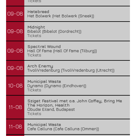
Tickets
Hatebreed
09-08
Het Bolwerk (Het Bolwerk (Sneek))
Midnight
09-08
Bibelot (Bibelot (Dordrecht))
Tickets
Spectral Wound
09-08
Hall Of Fame (Hall Of Fame (Tilburg))
Tickets
Arch Enemy
09-08
TivoliVredenburg (TivoliVredenburg (Utrecht))
Municipal Waste
10-08
Dynamo (Dynamo (Eindhoven))
Tickets
Sziget Festival met o.a. John Coffey, Bring Me
The Horizon, Health
11-08
Óbudai Eiland, Budapest
Tickets
Municipal Waste
11-08
Cafe Calluna (Cafe Calluna (Ommen))