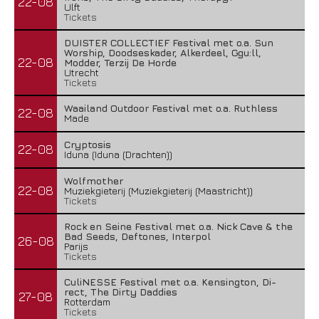
22-08
Ulft
Tickets
DUISTER COLLECTIEF Festival met o.a. Sun
Worship, Doodseskader, Alkerdeel, Ggu:ll,
22-08
Modder, Terzij De Horde
Utrecht
Tickets
Waailand Outdoor Festival met o.a. Ruthless
22-08
Made
Cryptosis
22-08
Iduna (Iduna (Drachten))
Wolfmother
22-08
Muziekgieterij (Muziekgieterij (Maastricht))
Tickets
Rock en Seine Festival met o.a. Nick Cave & the
Bad Seeds, Deftones, Interpol
26-08
Parijs
Tickets
CuliNESSE Festival met o.a. Kensington, Di-
rect, The Dirty Daddies
27-08
Rotterdam
Tickets