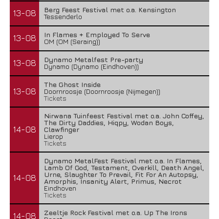
Berg Feest Festival met o.a. Kensington
13-08
Tessenderlo
In Flames + Employed To Serve
13-08
OM (OM (Seraing))
Dynamo Metalfest Pre-party
13-08
Dynamo (Dynamo (Eindhoven))
The Ghost Inside
13-08
Doornroosje (Doornroosje (Nijmegen))
Tickets
Nirwana Tuinfeest Festival met o.a. John Coffey,
The Dirty Daddies, Hiqpy, Wodan Boys,
14-08
Clawfinger
Lierop
Tickets
Dynamo MetalFest Festival met o.a. In Flames,
Lamb Of God, Testament, Overkill, Death Angel,
Urne, Slaughter To Prevail, Fit For An Autopsy,
14-08
Amorphis, Insanity Alert, Primus, Necrot
Eindhoven
Tickets
Zeeltje Rock Festival met o.a. Up The Irons
14-08