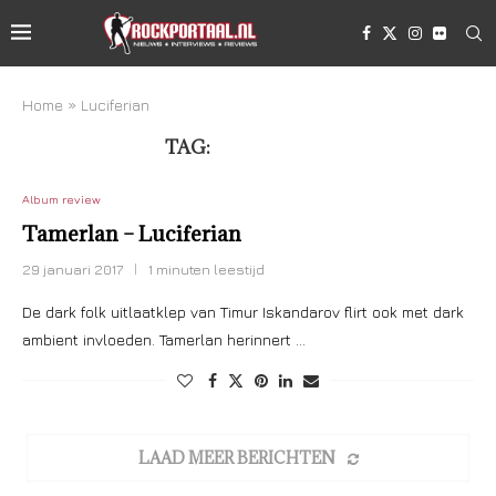
Home
»
Luciferian
TAG:
LUCIFERIAN
Album review
Tamerlan – Luciferian
29 januari 2017
1 minuten leestijd
De dark folk uitlaatklep van Timur Iskandarov flirt ook met dark
ambient invloeden. Tamerlan herinnert …
LAAD MEER BERICHTEN