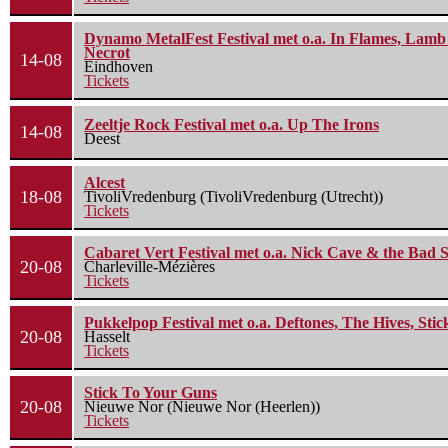
Dynamo MetalFest Festival met o.a. In Flames, Lamb O
Necrot
14-08
Eindhoven
Tickets
Zeeltje Rock Festival met o.a. Up The Irons
14-08
Deest
Alcest
18-08
TivoliVredenburg (TivoliVredenburg (Utrecht))
Tickets
Cabaret Vert Festival met o.a. Nick Cave & the Bad S
20-08
Charleville-Mézières
Tickets
Pukkelpop Festival met o.a. Deftones, The Hives, Sti
20-08
Hasselt
Tickets
Stick To Your Guns
20-08
Nieuwe Nor (Nieuwe Nor (Heerlen))
Tickets