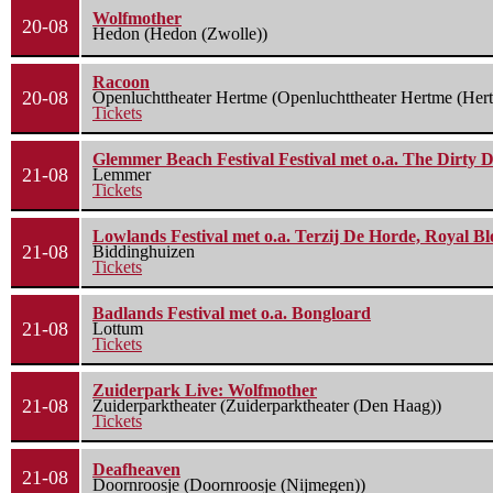
Wolfmother
20-08
Hedon (Hedon (Zwolle))
Racoon
20-08
Openluchttheater Hertme (Openluchttheater Hertme (Her
Tickets
Glemmer Beach Festival Festival met o.a. The Dirty D
21-08
Lemmer
Tickets
Lowlands Festival met o.a. Terzij De Horde, Royal B
21-08
Biddinghuizen
Tickets
Badlands Festival met o.a. Bongloard
21-08
Lottum
Tickets
Zuiderpark Live: Wolfmother
21-08
Zuiderparktheater (Zuiderparktheater (Den Haag))
Tickets
Deafheaven
21-08
Doornroosje (Doornroosje (Nijmegen))