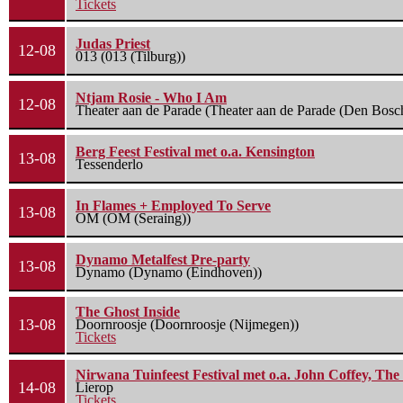
Tickets
Judas Priest
12-08
013 (013 (Tilburg))
Ntjam Rosie - Who I Am
12-08
Theater aan de Parade (Theater aan de Parade (Den Bosc
Berg Feest Festival met o.a. Kensington
13-08
Tessenderlo
In Flames + Employed To Serve
13-08
OM (OM (Seraing))
Dynamo Metalfest Pre-party
13-08
Dynamo (Dynamo (Eindhoven))
The Ghost Inside
13-08
Doornroosje (Doornroosje (Nijmegen))
Tickets
Nirwana Tuinfeest Festival met o.a. John Coffey, Th
14-08
Lierop
Tickets