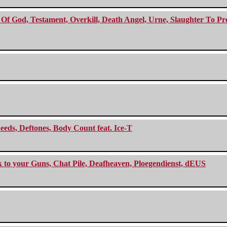
f God, Testament, Overkill, Death Angel, Urne, Slaughter To Prev
eeds, Deftones, Body Count feat. Ice-T
ck to your Guns, Chat Pile, Deafheaven, Ploegendienst, dEUS