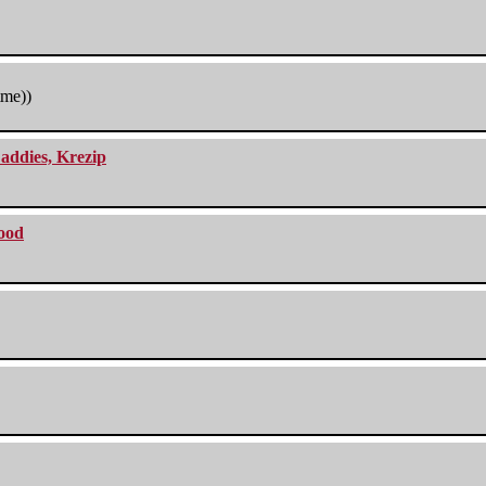
tme))
addies, Krezip
lood