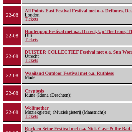
All Points East Festival Festival met o.a. Deftones, D
22-08
London
Tickets
Huntenpop Festival met o.a. Di-rect, Up The Irons, 
22-08
Ulft
Tickets
DUISTER COLLECTIEF Festival met o.a. Sun Worship
22-08
Utrecht
Tickets
Waailand Outdoor Festival met o.a. Ruthless
22-08
Made
Cryptosis
22-08
Iduna (Iduna (Drachten))
Wolfmother
22-08
Muziekgieterij (Muziekgieterij (Maastricht))
Tickets
Rock en Seine Festival met o.a. Nick Cave & the Bad 