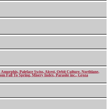
morphis, Paleface Swiss, Alcest, Orbit Culture, Northlane,
m Fall To Spring, Misery Index, Parasite inc., Groza