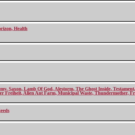
orizon, Health
my, Saxon, Lamb Of God, Alestorm, The Ghost Inside, Testament, A
r Freiheit, Alien Ant Farm, Municipal Waste, Thundermother, Fro
Seeds