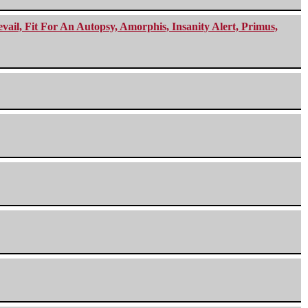
ail, Fit For An Autopsy, Amorphis, Insanity Alert, Primus,