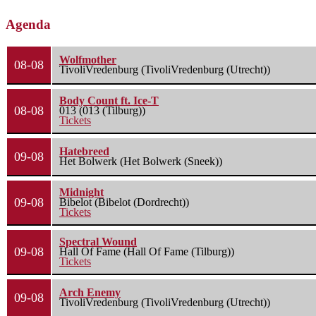
Agenda
Wolfmother
08-08
TivoliVredenburg (TivoliVredenburg (Utrecht))
Body Count ft. Ice-T
08-08
013 (013 (Tilburg))
Tickets
Hatebreed
09-08
Het Bolwerk (Het Bolwerk (Sneek))
Midnight
09-08
Bibelot (Bibelot (Dordrecht))
Tickets
Spectral Wound
09-08
Hall Of Fame (Hall Of Fame (Tilburg))
Tickets
Arch Enemy
09-08
TivoliVredenburg (TivoliVredenburg (Utrecht))