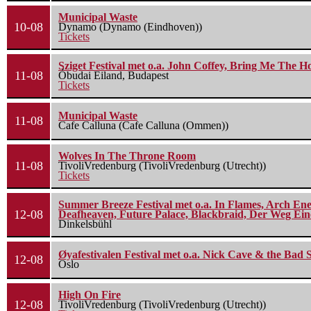
Municipal Waste
10-08
Dynamo (Dynamo (Eindhoven))
Tickets
Sziget Festival met o.a. John Coffey, Bring Me The H
11-08
Óbudai Eiland, Budapest
Tickets
Municipal Waste
11-08
Cafe Calluna (Cafe Calluna (Ommen))
Wolves In The Throne Room
11-08
TivoliVredenburg (TivoliVredenburg (Utrecht))
Tickets
Summer Breeze Festival met o.a. In Flames, Arch Ene
12-08
Deafheaven, Future Palace, Blackbraid, Der Weg Eine
Dinkelsbühl
Øyafestivalen Festival met o.a. Nick Cave & the Bad 
12-08
Oslo
High On Fire
12-08
TivoliVredenburg (TivoliVredenburg (Utrecht))