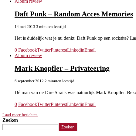
Album review
Daft Punk – Random Acces Memories
14 mei 2013
3 minuten leestijd
Het is duidelijk wat je nu denkt. Daft Punk op een rocksite? La
0
Facebook
Twitter
Pinterest
Linkedin
Email
Album review
Mark Knopfler – Privateering
6 september 2012
2 minuten leestijd
Dè man van de Dire Straits was natuurlijk Mark Knopfler. Beke
0
Facebook
Twitter
Pinterest
Linkedin
Email
Laad meer berichten
Zoeken
Zoeken