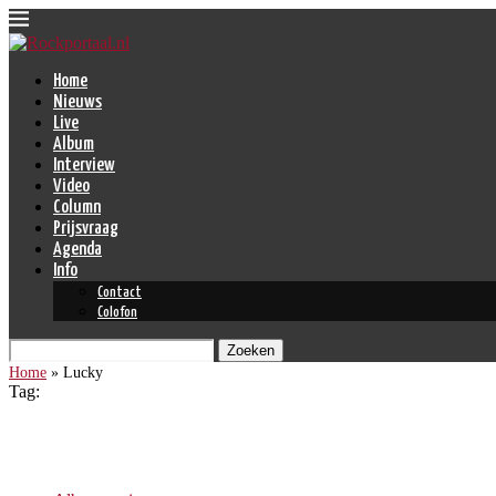
Home
Nieuws
Live
Album
Interview
Video
Column
Prijsvraag
Agenda
Info
Contact
Colofon
Zoeken
Home
»
Lucky
Tag:
Lucky