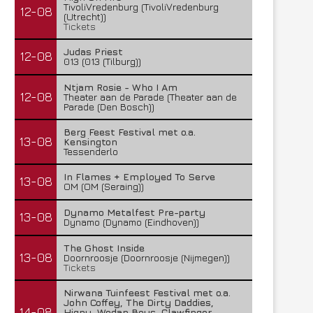
TivoliVredenburg (TivoliVredenburg
12-08
(Utrecht))
Tickets
Judas Priest
12-08
013 (013 (Tilburg))
Ntjam Rosie - Who I Am
12-08
Theater aan de Parade (Theater aan de
Parade (Den Bosch))
Berg Feest Festival met o.a.
13-08
Kensington
Tessenderlo
In Flames + Employed To Serve
13-08
OM (OM (Seraing))
Dynamo Metalfest Pre-party
13-08
Dynamo (Dynamo (Eindhoven))
The Ghost Inside
13-08
Doornroosje (Doornroosje (Nijmegen))
Tickets
Nirwana Tuinfeest Festival met o.a.
John Coffey, The Dirty Daddies,
14-08
Hiqpy, Wodan Boys, Clawfinger