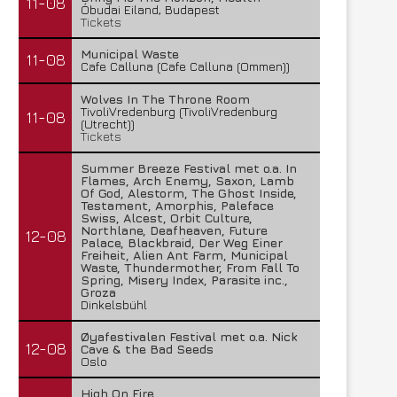
11-08
Óbudai Eiland, Budapest
Tickets
Municipal Waste
11-08
Cafe Calluna (Cafe Calluna (Ommen))
Wolves In The Throne Room
TivoliVredenburg (TivoliVredenburg
11-08
(Utrecht))
Tickets
Summer Breeze Festival met o.a. In
Flames, Arch Enemy, Saxon, Lamb
Of God, Alestorm, The Ghost Inside,
Testament, Amorphis, Paleface
Swiss, Alcest, Orbit Culture,
Northlane, Deafheaven, Future
12-08
Palace, Blackbraid, Der Weg Einer
Freiheit, Alien Ant Farm, Municipal
Waste, Thundermother, From Fall To
Spring, Misery Index, Parasite inc.,
Groza
Dinkelsbühl
Øyafestivalen Festival met o.a. Nick
12-08
Cave & the Bad Seeds
Oslo
High On Fire