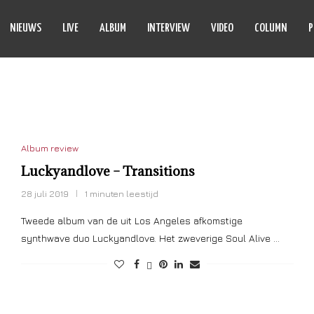
NIEUWS
LIVE
ALBUM
INTERVIEW
VIDEO
COLUMN
P
CKYANDLOVE
Album review
Luckyandlove – Transitions
28 juli 2019
1 minuten leestijd
Tweede album van de uit Los Angeles afkomstige
synthwave duo Luckyandlove. Het zweverige Soul Alive …