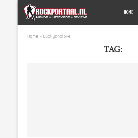
HOME
Home
»
Luckyandlove
TAG:
LU