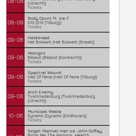
08-08
(Utrecht))
Tickets
Body Count ft. Ice-T
08-08
013 (013 (Tilburg))
Tickets
Hatebreed
09-08
Het Bolwerk (Het Bolwerk (Sneek))
Midnight
09-08
Bibelot (Bibelot (Dordrecht))
Tickets
Spectral Wound
09-08
Hall Of Fame (Hall Of Fame (Tilburg))
Tickets
Arch Enemy
09-08
TivoliVredenburg (TivoliVredenburg
(Utrecht))
Municipal Waste
10-08
Dynamo (Dynamo (Eindhoven))
Tickets
Sziget Festival met o.a. John Coffey,
Bring Me The Horizon, Health