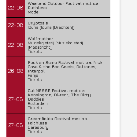
Waailand Outdoor Festival met o.a.
22-08
Ruthless
Made
Cryptosis
22-08
Iduna (Iduna (Drachten))
Wolfmother
Muziekgieterij (Muziekgieterij
22-08
(Maastricht))
Tickets
Rock en Seine Festival met o.a. Nick
Cave & the Bad Seeds, Deftones,
26-08
Interpol
Parijs
Tickets
CuliNESSE Festival met o.a.
Kensington, Di-rect, The Dirty
27-08
Daddies
Rotterdam
Tickets
Creamfields Festival met o.a.
Faithless
27-08
Daresbury
Tickets