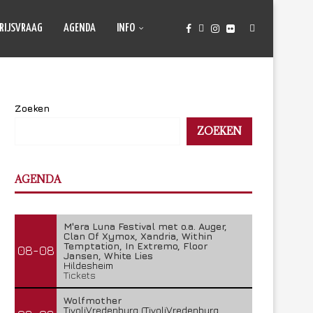
RIJSVRAAG
AGENDA
INFO
Zoeken
ZOEKEN
AGENDA
M'era Luna Festival met o.a. Auger,
Clan Of Xymox, Xandria, Within
Temptation, In Extremo, Floor
08-08
Jansen, White Lies
Hildesheim
Tickets
Wolfmother
TivoliVredenburg (TivoliVredenburg