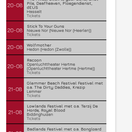
Pile, Deafheaven, Ploegendienst,
20-08
dEUS
Hasselt
Tickets
Stick To Your Guns
20-08
Nieuwe Nor (Nieuwe Nor (Heerlen))
Tickets
Wolfmother
20-08
Hedon (Hedon (Zwolle))
Racoon
Openluchttheater Hertme
20-08
(Openluchttheater Hertme (Hertme))
Tickets
Glemmer Beach Festival Festival met
o.a. The Dirty Daddies, Krezip
21-08
Lemmer
Tickets
Lowlands Festival met o.a. Terzij De
Horde, Royal Blood
21-08
Biddinghuizen
Tickets
Badlands Festival met o.a. Bongloard