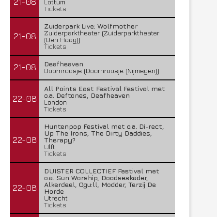
21-08
Lottum
Tickets
Zuiderpark Live: Wolfmother
Zuiderparktheater (Zuiderparktheater
21-08
(Den Haag))
Tickets
Deafheaven
21-08
Doornroosje (Doornroosje (Nijmegen))
All Points East Festival Festival met
o.a. Deftones, Deafheaven
22-08
London
Tickets
Huntenpop Festival met o.a. Di-rect,
Up The Irons, The Dirty Daddies,
22-08
Therapy?
Ulft
Tickets
DUISTER COLLECTIEF Festival met
o.a. Sun Worship, Doodseskader,
Alkerdeel, Ggu:ll, Modder, Terzij De
22-08
Horde
Utrecht
Tickets