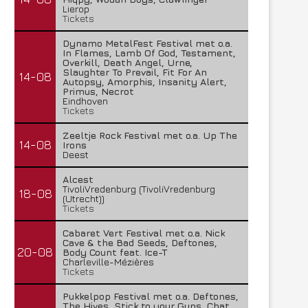
Lierop
Tickets
Dynamo MetalFest Festival met o.a.
In Flames, Lamb Of God, Testament,
Overkill, Death Angel, Urne,
Slaughter To Prevail, Fit For An
14-08
Autopsy, Amorphis, Insanity Alert,
Primus, Necrot
Eindhoven
Tickets
Zeeltje Rock Festival met o.a. Up The
14-08
Irons
Deest
Alcest
TivoliVredenburg (TivoliVredenburg
18-08
(Utrecht))
Tickets
Cabaret Vert Festival met o.a. Nick
Cave & the Bad Seeds, Deftones,
20-08
Body Count feat. Ice-T
Charleville-Mézières
Tickets
Pukkelpop Festival met o.a. Deftones,
The Hives, Stick to your Guns, Chat