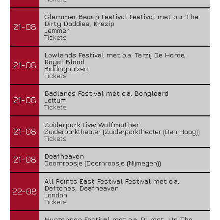
Glemmer Beach Festival Festival met o.a. The
Dirty Daddies, Krezip
21-08
Lemmer
Tickets
Lowlands Festival met o.a. Terzij De Horde,
Royal Blood
21-08
Biddinghuizen
Tickets
Badlands Festival met o.a. Bongloard
21-08
Lottum
Tickets
Zuiderpark Live: Wolfmother
21-08
Zuiderparktheater (Zuiderparktheater (Den Haag))
Tickets
Deafheaven
21-08
Doornroosje (Doornroosje (Nijmegen))
All Points East Festival Festival met o.a.
Deftones, Deafheaven
22-08
London
Tickets
Huntenpop Festival met o.a. Di-rect, Up The