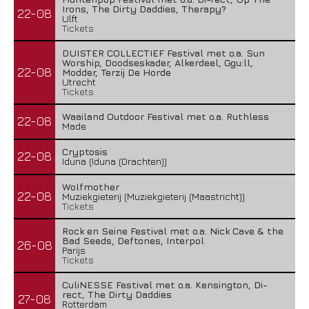
Irons, The Dirty Daddies, Therapy?
22-08
Ulft
Tickets
DUISTER COLLECTIEF Festival met o.a. Sun
Worship, Doodseskader, Alkerdeel, Ggu:ll,
22-08
Modder, Terzij De Horde
Utrecht
Tickets
Waailand Outdoor Festival met o.a. Ruthless
22-08
Made
Cryptosis
22-08
Iduna (Iduna (Drachten))
Wolfmother
22-08
Muziekgieterij (Muziekgieterij (Maastricht))
Tickets
Rock en Seine Festival met o.a. Nick Cave & the
Bad Seeds, Deftones, Interpol
26-08
Parijs
Tickets
CuliNESSE Festival met o.a. Kensington, Di-
rect, The Dirty Daddies
27-08
Rotterdam