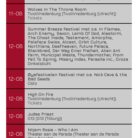
Wolves In The Throne Room
11-08
TivoliVredenburg (TivoliVredenburg (Utrecht))
Tickets
Summer Breeze Festival met o.a. In Flames,
Arch Enemy, Saxon, Lamb Of God, Alestorm,
The Ghost Inside, Testament, Amorphis,
Paleface Swiss, Alcest, Orbit Culture,
12-08
Northlane, Deafheaven, Future Palace,
Blackbraid, Der Weg Einer Freiheit, Alien Ant
Farm, Municipal Waste, Thundermother, From
Fall To Spring, Misery Index, Parasite inc., Groza
Dinkelsbühl
Øyafestivalen Festival met o.a. Nick Cave & the
12-08
Bad Seeds
Oslo
High On Fire
12-08
TivoliVredenburg (TivoliVredenburg (Utrecht))
Tickets
Judas Priest
12-08
013 (013 (Tilburg))
Ntjam Rosie - Who I Am
12-08
Theater aan de Parade (Theater aan de Parade