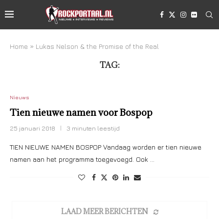
Home
»
Lukas Nelson & the Promise of the Real
TAG:
LUKAS NELSON & THE PROMISE OF THE REAL
Nieuws
Tien nieuwe namen voor Bospop
25 januari 2018
3 minuten leestijd
TIEN NIEUWE NAMEN BOSPOP Vandaag worden er tien nieuwe
namen aan het programma toegevoegd. Ook …
LAAD MEER BERICHTEN