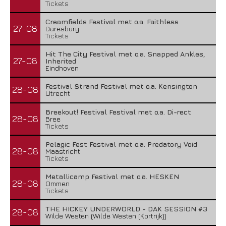
Tickets
Creamfields Festival met o.a. Faithless
27-08
Daresbury
Tickets
Hit The City Festival met o.a. Snapped Ankles,
27-08
Inherited
Eindhoven
Festival Strand Festival met o.a. Kensington
28-08
Utrecht
Breekout! Festival Festival met o.a. Di-rect
28-08
Bree
Tickets
Pelagic Fest Festival met o.a. Predatory Void
28-08
Maastricht
Tickets
Metallicamp Festival met o.a. HESKEN
28-08
Ommen
Tickets
THE HICKEY UNDERWORLD - DAK SESSION #3
28-08
Wilde Westen (Wilde Westen (Kortrijk))