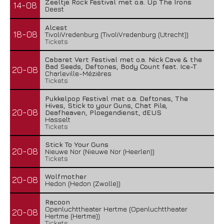
Zeeltje Rock Festival met o.a. Up The Irons
14-08
Deest
Alcest
18-08
TivoliVredenburg (TivoliVredenburg (Utrecht))
Tickets
Cabaret Vert Festival met o.a. Nick Cave & the
Bad Seeds, Deftones, Body Count feat. Ice-T
20-08
Charleville-Mézières
Tickets
Pukkelpop Festival met o.a. Deftones, The
Hives, Stick to your Guns, Chat Pile,
20-08
Deafheaven, Ploegendienst, dEUS
Hasselt
Tickets
Stick To Your Guns
20-08
Nieuwe Nor (Nieuwe Nor (Heerlen))
Tickets
Wolfmother
20-08
Hedon (Hedon (Zwolle))
Racoon
Openluchttheater Hertme (Openluchttheater
20-08
Hertme (Hertme))
Tickets