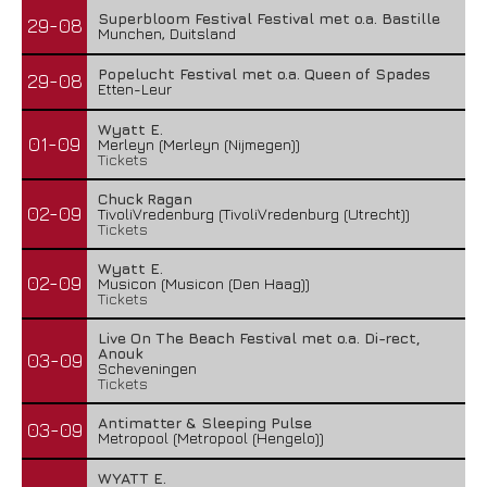
Superbloom Festival Festival met o.a. Bastille
29-08
Munchen, Duitsland
Popelucht Festival met o.a. Queen of Spades
29-08
Etten-Leur
Wyatt E.
01-09
Merleyn (Merleyn (Nijmegen))
Tickets
Chuck Ragan
02-09
TivoliVredenburg (TivoliVredenburg (Utrecht))
Tickets
Wyatt E.
02-09
Musicon (Musicon (Den Haag))
Tickets
Live On The Beach Festival met o.a. Di-rect,
Anouk
03-09
Scheveningen
Tickets
Antimatter & Sleeping Pulse
03-09
Metropool (Metropool (Hengelo))
WYATT E.