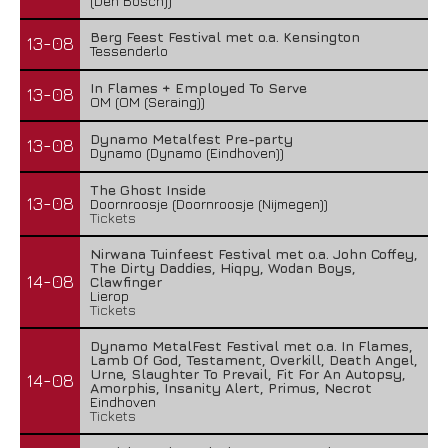
(Den Bosch))
Berg Feest Festival met o.a. Kensington
13-08
Tessenderlo
In Flames + Employed To Serve
13-08
OM (OM (Seraing))
Dynamo Metalfest Pre-party
13-08
Dynamo (Dynamo (Eindhoven))
The Ghost Inside
13-08
Doornroosje (Doornroosje (Nijmegen))
Tickets
Nirwana Tuinfeest Festival met o.a. John Coffey,
The Dirty Daddies, Hiqpy, Wodan Boys,
14-08
Clawfinger
Lierop
Tickets
Dynamo MetalFest Festival met o.a. In Flames,
Lamb Of God, Testament, Overkill, Death Angel,
Urne, Slaughter To Prevail, Fit For An Autopsy,
14-08
Amorphis, Insanity Alert, Primus, Necrot
Eindhoven
Tickets