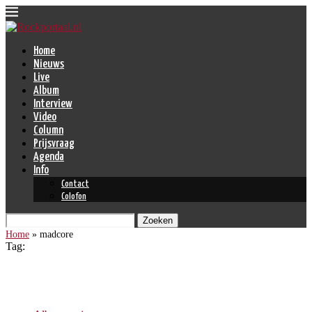
Home
Nieuws
Live
Album
Interview
Video
Column
Prijsvraag
Agenda
Info
Contact
Colofon
Zoeken
Home
»
madcore
Tag:
madcore